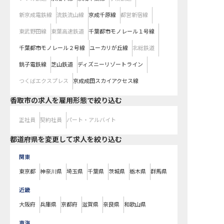
新京成電鉄線
流鉄流山線
京成千原線
都営新宿線
東武野田線
東葉高速鉄道
千葉都市モノレール１号線
千葉都市モノレール２号線
ユーカリが丘線
北総鉄道
銚子電鉄線
芝山鉄道
ディズニーリゾートライン
つくばエクスプレス
京成成田スカイアクセス線
香取市の求人を雇用形態で絞り込む
正社員
契約社員
パート・アルバイト
都道府県を変更して求人を絞り込む
関東
東京都
神奈川県
埼玉県
千葉県
茨城県
栃木県
群馬県
近畿
大阪府
兵庫県
京都府
滋賀県
奈良県
和歌山県
東海