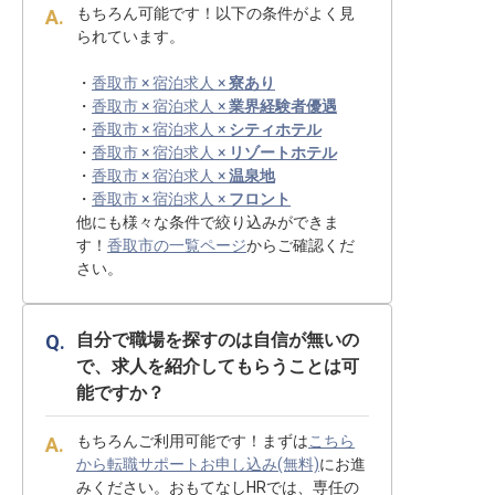
もちろん可能です！以下の条件がよく見
られています。
・
香取市 × 宿泊求人 ×
寮あり
・
香取市 × 宿泊求人 ×
業界経験者優遇
・
香取市 × 宿泊求人 ×
シティホテル
・
香取市 × 宿泊求人 ×
リゾートホテル
・
香取市 × 宿泊求人 ×
温泉地
・
香取市 × 宿泊求人 ×
フロント
他にも様々な条件で絞り込みができま
す！
香取市の一覧ページ
からご確認くだ
さい。
自分で職場を探すのは自信が無いの
で、求人を紹介してもらうことは可
能ですか？
もちろんご利用可能です！まずは
こちら
から転職サポートお申し込み(無料)
にお進
みください。おもてなしHRでは、専任の