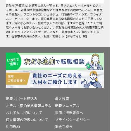
香取市
(
千葉県
)の
外資系
の求人一覧です。ラグジュアリーホテルやビジネ
スホテル、老舗旅館や温泉旅館などの様々な宿泊施設はもちろん、仲居さ
んや支配人、フロントやコンシェルジュ、料理長やパティシエ、ブライダ
ルコーディネーターまで、宿泊業界のあらゆる職種の求人をご用意してい
ます。気になるホテル・旅館の求人があれば、まずはご登録いただくか電
話やメールでお問い合わせください。香取市の外資系の求人/採用情報に精
通したキャリアアドバイザーが、あなたに最適な求人をご紹介いたしま
す。香取市の外資系の求人・就職・転職なら【おもてなしHR】
転職サポート申込み
求人検索
ホテル・宿泊業界情報コラム
転職マニュアル
おもてなしHRについて
採用ご担当者様へ
個人情報の取扱いについて
プライバシーポリシー
利用規約
退会手続き