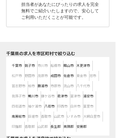
担当者があなたにぴったりの求人を完全
無料でご紹介いたしますので、安心して
ご利用いただくことが可能です。
千葉県の求人を市区町村で絞り込む
千葉市
銚子市
市川市
船橋市
館山市
木更津市
松戸市
野田市
茂原市
成田市
佐倉市
東金市
旭市
習志野市
柏市
勝浦市
市原市
流山市
八千代市
我孫子市
鴨川市
鎌ケ谷市
君津市
富津市
浦安市
四街道市
袖ケ浦市
八街市
印西市
白井市
富里市
南房総市
匝瑳市
香取市
山武市
いすみ市
大網白里市
印旛郡
香取郡
山武郡
長生郡
夷隅郡
安房郡