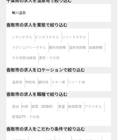
千葉県の求人を温泉地で絞り込む
鴨川温泉
香取市の求人を業態で絞り込む
シティホテル
ビジネスホテル
リゾートホテル
ラグジュアリーホテル
観光地旅館
温泉地旅館
高級旅館
その他宿泊施設
運営・その他
香取市の求人をロケーションで絞り込む
温泉地
市街地
観光地
スキー場
リゾート地
香取市の求人を職種で絞り込む
宿泊
料飲
調理（調理師）
客室
施設管理
ブライダル
管理部門・その他
香取市の求人をこだわり条件で絞り込む