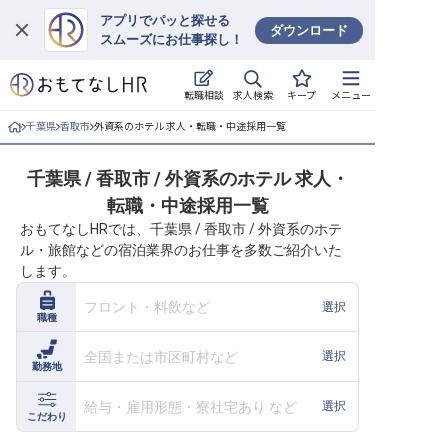
アプリでパッと探せる
ダウンロード
スムーズにお仕事探し！
ログイン
求人検索
転職相談
キープ
メニュー
求人・施設を探す
千葉県
香取市
外資系のホテル 求人・転職・中途採用一覧
キープした求人
千葉県 / 香取市 / 外資系のホテル 求人・
転職・中途採用一覧
就職・転職 合同説明会
おもてなしHRでは、千葉県 / 香取市 / 外資系のホテ
ル・旅館などの宿泊業界のお仕事を多数ご紹介いた
おもてなしHRについて
します。
ご利用の流れ
フロント・料飲など
選択
職種
よくある質問
全国または市区町村など
選択
勤務地
ホテル・宿泊業界情報コラム
給与・雇用形態・寮社宅あり など
選択
こだわり