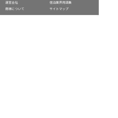
運営会社
宿泊業界用語集
商標について
サイトマップ
公式コミュニティ
香取市の求人を紹介してもらう
株式会社ネクストビート運営サービス
保育業界の求職者様向けサービス
保育士バンク！ - 日本最大級。保育士・幼稚園教諭向け転職支
援サイト
保育士バンク！新卒 - 保育士・幼稚園教諭を目指す「学生向
け」就職活動情報サイト
法人様向けサービス
保育士バンク！コネクト - 保育施設向けの業務支援システム
保育士バンク！パレット - 保育施設専門の職員マネジメントツ
ール
保育士バンク！ウェブパック - 保育施設向けホームページ制作
保育士バンク！総研 - 保育園経営や保育の実務に活かせる有益