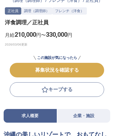
（
調理（調理師）
/
フレンチ（洋食）
/
正社員
）
転職サポートに申し込む
無料
正社員
調理（調理師）
フレンチ（洋食）
洋食調理／正社員
採用をお考えの企業様へ
210,000
330,000
月給
円〜
円
この施設が気になったら
募集状況を確認する
キープする
求人概要
企業・施設
沖縄の美しいリゾートで、おもてなし