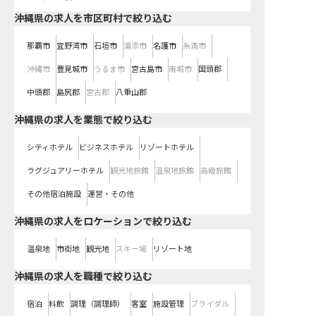
沖縄県の求人を市区町村で絞り込む
那覇市
宜野湾市
石垣市
浦添市
名護市
糸満市
沖縄市
豊見城市
うるま市
宮古島市
南城市
国頭郡
中頭郡
島尻郡
宮古郡
八重山郡
沖縄県の求人を業態で絞り込む
シティホテル
ビジネスホテル
リゾートホテル
ラグジュアリーホテル
観光地旅館
温泉地旅館
高級旅館
その他宿泊施設
運営・その他
沖縄県の求人をロケーションで絞り込む
温泉地
市街地
観光地
スキー場
リゾート地
沖縄県の求人を職種で絞り込む
宿泊
料飲
調理（調理師）
客室
施設管理
ブライダル