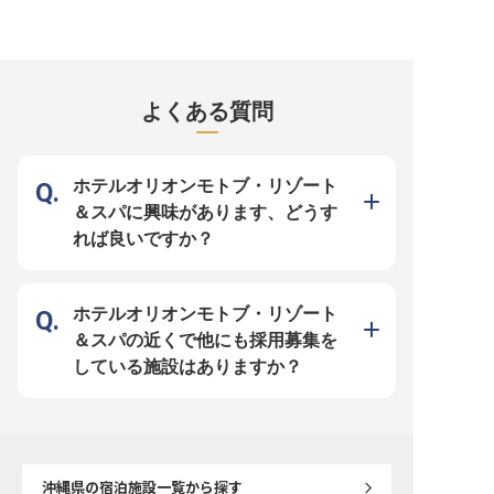
です
※2025年06月19日時点
ゲスト対応まで幅広いスキルが身に
ならではの上質な環境で成長 ■ホス
レンチやイタリアンの調
つく ■今までのご経験を活かせる職
ピタリティを磨きながら活躍できる
メニューの開発・考案サ
場環境！ ーー【南国リゾートで心
職場！ ーー【沖縄の楽園で、お客
り、訪れるお客様に喜ば
温まるおもてなしを提供】 沖縄の
様に特別なひとときを】 沖縄の青
作る技術を磨けます。沖
美しい自然に囲まれた「ホテルモン
い海と空に囲まれた「ホテルモント
部に位置する「THE HIRA
トレ沖縄 スパ＆リゾート」で、お
レ沖縄 スパ＆リゾート」で、お客
HOTELS & RESORTS 
客様の大切な旅の思い出づくりをサ
様の癒しのひとときをサポートしま
異なるインテリアの19客
ポートしませんか？宿泊予約事務と
せんか？当ホテルのスパ＆プール施
スにジャグジーを備えて
よくある質問
して、お客様との最初の接点となる
設は、リゾートステイの醍醐味。
をしています。※この求人は
大切なポジションです！ 電話やメ
お客様が安全に、そして心地よく過
4月21日時点の情報です
ールでの予約受付から、システム入
ごせるよう、受付から施設巡回、プ
力、ゲスト対応まで、おもてなしの
ール監視まで、おもてなしの心を込
心を大切にしながら、丁寧な対応を
めたサービスをご提供いただきま
お願いします。リゾートホテルなら
す！沖縄ならではのリゾート空間
ホテルオリオンモトブ・リゾート
ではの季節ごとの魅力をお伝えする
で、お客様の素敵な思い出づくりに
喜びを一緒に分かち合いましょう！
貢献できるお仕事です！ ーー【チ
＆スパに興味があります、どうす
ーー【あなたの経験を活かせる成長
ームワークを大切に、スキルアップ
環境】 シフト制で年間115日以上の
できる環境】 当ホテルでは、スタ
れば良いですか？
お休みがあり、ワークライフバラン
ッフ一人ひとりの成長を大切にして
スを大切にしながら働けます！今ま
います！施設運営の基本から、お客
でのホテル業界での経験はもちろ
様対応のノウハウ、さらには資料作
ん、接客・事務経験も活かせる環境
成やスタッフ管理など、ホテル業務
です！ チームワークを大切にしな
の幅広いスキルが身につきます。シ
がら、お客様に最高のリゾート体験
フト制で働きやすく、プライベート
ホテルオリオンモトブ・リゾート
を提供するやりがいのある仕事で
との両立も可能！ホスピタリティマ
す。 あなたのホスピタリティマイ
インドを磨きながら、リゾートホテ
＆スパの近くで他にも採用募集を
ンドと経験を活かし、モントレブラ
ルならではの上質なサービスを一緒
ンドの一員として一緒に成長してい
に創り上げていきましょう！
している施設はありますか？
きましょう！ ※2025年09月08日時
※2025年09月08日時点の情報です
点の情報です
沖縄県
の宿泊施設一覧から探す