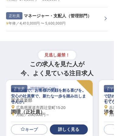
マネージャー・支配人（管理部門）
正社員
年俸／4,410,000円 〜 5,600,000円
見逃し厳禁！
この求人を見た人が
今、よく見ている注目求人
正社員
調理部門その他
正社員
尾道の地で、お客様の笑顔を創る喜びを。
淡路島の美しい自
安心の社員寮で、新たな一歩を踏み出しま
で訪れるお客様に
尾道倶楽部
ホテルアナガ
せんか。
もてなしの心で輝
広島県尾道市西辻堂町15-20
。
兵庫県南あわじ
調理（正社員）
洋食調理スタ
月給／200,000円～
月給／170,00
詳しく見る
キープ