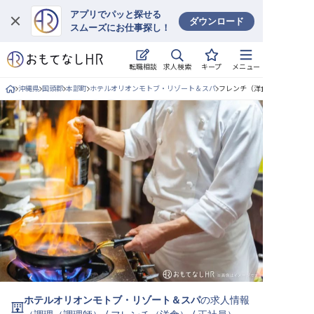
アプリでパッと探せる
ダウンロード
スムーズにお仕事探し！
ログイン
求人検索
転職相談
キープ
メニュー
求人・施設を探す
沖縄県
国頭郡
本部町
ホテルオリオンモトブ・リゾート＆スパ
フレンチ（洋食）/正社員の求
キープした求人
就職・転職 合同説明会
おもてなしHRについて
ご利用の流れ
よくある質問
ホテル・宿泊業界情報コラム
ホテルオリオンモトブ・リゾート＆スパ
の求人情報