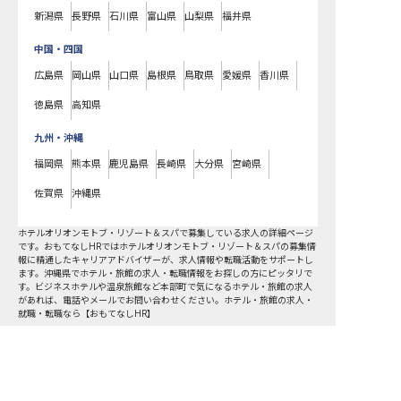
新潟県
長野県
石川県
富山県
山梨県
福井県
中国・四国
広島県
岡山県
山口県
島根県
鳥取県
愛媛県
香川県
徳島県
高知県
九州・沖縄
福岡県
熊本県
鹿児島県
長崎県
大分県
宮崎県
佐賀県
沖縄県
ホテルオリオンモトブ・リゾート＆スパで募集している求人の詳細ページ
です。おもてなしHRではホテルオリオンモトブ・リゾート＆スパの募集情
報に精通したキャリアアドバイザーが、求人情報や転職活動をサポートし
ます。沖縄県でホテル・旅館の求人・転職情報をお探しの方にピッタリで
す。ビジネスホテルや温泉旅館など
本部町
で気になるホテル・旅館の求人
があれば、電話やメールでお問い合わせください。ホテル・旅館の求人・
就職・転職なら【おもてなしHR】