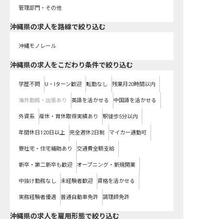
管理部門・その他
沖縄県
の求人を路線で絞り込む
沖縄モノレール
沖縄県の求人をこだわり条件で絞り込む
学歴不問
U・Iターン歓迎
転勤なし
残業月20時間以内
海外勤務・出張あり
英語を活かせる
中国語を活かせる
外資系
産休・育休取得実績あり
駅徒歩5分以内
年間休日120日以上
完全週休2日制
マイカー通勤可
寮社宅・住宅補助あり
交通費全額支給
新卒・第二新卒も歓迎
オープニング・新規開業
中抜け勤務なし
未経験者歓迎
資格を活かせる
実務経験者優遇
普通自動車免許
調理師免許
沖縄県の求人を雇用形態で絞り込む