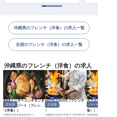
沖縄県のフレンチ（洋食）の求人一覧
全国のフレンチ（洋食）の求人一覧
沖縄県のフレンチ（洋食）の求人
ANAインターコンチネンタ
HOTEL LOCUS
（
フレンチ
ホテルモントレ沖縄
正社員
正社員
パート・アルバイ
ル石垣リゾート
（
フレンチ
（洋食）
）
リゾート
（洋食）
）
食）
）
沖縄県石垣市真栄里354-1
沖縄県宮古島市平良字下里338-40
沖縄県国頭郡恩納村字冨着1