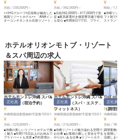
月給／200,000円～
月給／362,000円～
時給／1,100円～
>>IHGグループ×石垣島が融合した
■月給362,000円～417,000円で安
■沖縄リゾートの味を創る喜
南国リゾートホテル<< 「ANAイン
定 ■家具家電付き個室寮完備で移住
フト制で働きやすい環境★
ターコンチネンタル石垣リゾート」
も安心 ■年間休日117日、プライベ
ストランでの本格洋食調理
は、世界的ホスピタリティブラン
ートも充実 ■離島手当や赴任手当な
トホテルならではの経験を◎ 
ド・IHGホテルズ&リゾーツの一員
ど充実の福利厚生 ーー【宮古島の
【南国リゾートで輝く、
として国内外のお客様をお迎えして
豊かな恵みを活かすおもてなし】
理スキル】 青い海と空に
います。 国内初のクラブインター
宮古島の美しい自然と文化に囲まれ
ホテルモントレ沖縄 スパ
コンチネンタル棟を含む4棟を開業
た環境で、お客様に心温まるおもて
トで、お客様の素敵な思
し、リゾート感あふれる客室バルコ
ホテルオリオンモトブ・リゾート
なしを提供しませんか。 料理長と
をお手伝いしませんか？
ニーからはエメラルドグリーンに輝
して、島の新鮮な食材を活かしたメ
直営レストランでは、沖
くマエサトビーチを一望！ぜひ私た
ニュー開発から調理全般、そしてキ
活かした洋食メニューを
＆スパ周辺の求人
ちと一緒に、特別な石垣島体験をお
ッチン全体の運営・統括まで幅広く
ゾート気分を味わいに来
届けしませんか？ ー♦快適な島Life
お任せします。 お客様の記憶に残
様に、心のこもったお料
が叶うIHGグループの好待遇♦ー ・
る一皿を創造し、食を通じて感動を
なしする喜びがあります
年間休日120日 ・1食300円の社員
お届けするやりがいを感じられるで
らではの多様なお客様と
食堂 ・宿泊＆料飲施設の優待制度
しょう。 あなたの経験と情熱で、
が、あなたの調理スキル
・単身寮（応相談 ※空きがあれ
宮古島ならではの食体験を共に創り
磨く貴重な経験となるで
ば） ・OJTトレーニングなど人材
上げていきましょう。 ーー【安心
服も貸与いたしますので
育成に注力！研修制度が充実
して長く働ける環境とキャリアアッ
しい環境でスタートできます
――――――――――――――――――――――――
プ】 当ホテルでは、社員一人ひと
ー【チームワークを大切
>>島の恵み＆世界のグルメを堪能
りが安心して長く働ける環境を大切
きる職場環境】 ホテルモ
<< 料理の味を引き立てる塩、テー
にしています。 家具家電付きの個
は、一人ひとりの個性や
マカラーは明るい黄色といったメイ
室寮を完備しており、初期費用不要
せる職場づくりを大切に
ホテルモントレ沖縄 スパ&
ホテルモントレ沖縄 スパ&
THE HIRAMATSU
ンコンセプトのもと、多彩な洋食メ
で月30,000円台から入居可能です
★朝から夜までのシフト制（
正社員
正社員
正社員
リゾート
（
宿泊予約
）
リゾート
（
スパ・エステ・
HOTELS&RESOR
ニューをご提供しています。そんな
ので、島外からの移住もスムーズに
22:00の間で4～8時間
当ホテルでは、洋食調理スタッフを
スタートできます。 また、離島手
イフスタイルに合わせた
フィットネス
）
（
調理部門その他
募集中です。 新鮮な島食材の魅力
当や赴任手当、401k支援手当な
能です♪沖縄リゾートホ
が詰まったブッフェメニューからア
沖縄県国頭郡恩納村字冨着1550-1
ど、充実した福利厚生であなたの生
沖縄県国頭郡恩納村字冨着1550-1
調理スタッフとして、朝
沖縄県国頭郡宜野座村字松
ラカルト料理に携わりながら、食を
活をサポート。 月平均残業時間も
ナーまで様々なシーンで
通してお客様に感動を与えるやりが
11時間程度と少なく、年間休日117
るチャンス！先輩スタッ
月給／220,000円～
月給／216,000円～
月給／180,000円～
いを感じませんか？
日でプライベートも充実。 キャリ
トもあるので、経験を積
アアップを目指せる環境で、あなた
キルアップできる環境で
■沖縄の美しいリゾートホテルで働
■沖縄リゾートの魅力溢れる空間で
調理業務の経験がある方
のスキルを存分に発揮してくださ
の「美味しい！」という
く魅力 ■年間115日以上のお休みで
お仕事 ■お客様の癒しと安全を守る
を発揮して当ホテルのレ
い。 ※2026年04月13日時点の情報
に、共に成長していきま
プライベートも充実 ■予約管理から
やりがいある仕事 ■リゾートホテル
活躍しませんか？お任せ