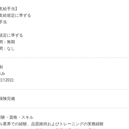
支給手当】
支給規定に準ずる
手当
規定に準ずる
間：無期
間：なし
制
休み
日120日
保険完備
経験・資格・スキル
ル業界での経験、品質維持およびトレーニングの実務経験