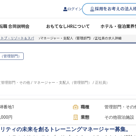
採用をお考えの法人
ログイン
転職 合同説明会
おもてなしHRについて
ホテル・宿泊業界
モトブ・リゾート＆スパ
マネージャー・支配人（管理部門）/正社員の求人詳細
（管理部門）
（
管理部門・その他
/
マネージャー・支配人（管理部門）
/
正社員
）
8番地1
職種
管理部門・その
,000円
業態
その他宿泊施設
リティの未来を創るトレーニングマネージャー募集。