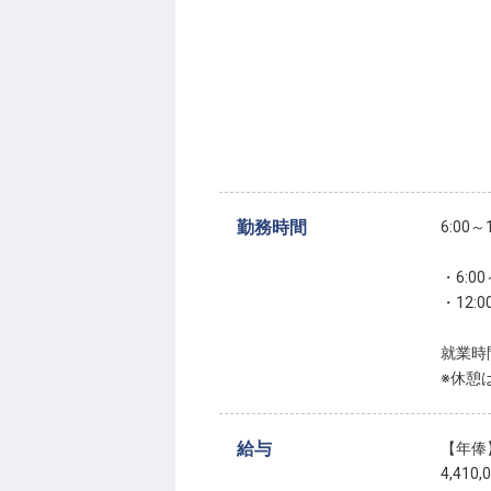
勤務時間
6:00～1
・6:00
・12:0
就業時
※休憩
給与
【年俸
4,410