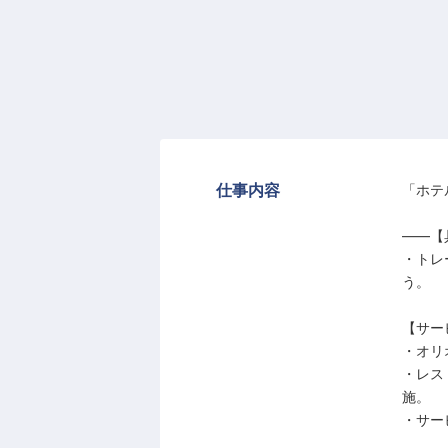
仕事内容
「ホテ
――【
・トレ
う。
【サー
・オリ
・レス
施。
・サー