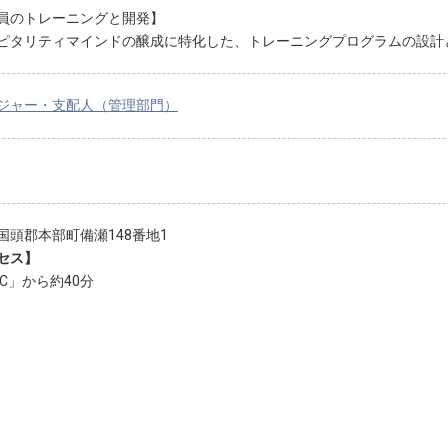
員のトレーニングと開発】
ピタリティマインドの醸成に特化した、トレーニングプログラムの設計
ジャー・支配人（管理部門）
国頭郡本部町備瀬148番地1
セス】
IC」から約40分