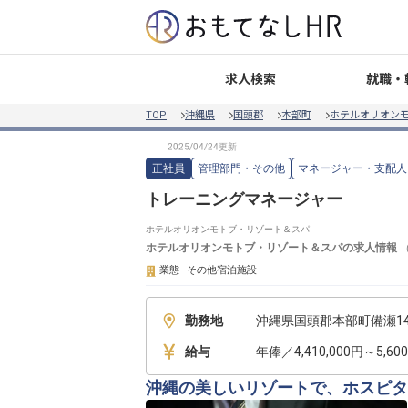
就職・
求人検索
TOP
沖縄県
国頭郡
本部町
ホテルオリオン
正社員
管理部門・その他
マネージャー・支配人
トレーニングマネージャー
ホテルオリオンモトブ・リゾート＆スパ
ホテルオリオンモトブ・リゾート＆スパ
の求人情報
業態
その他宿泊施設
勤務地
沖縄県国頭郡本部町備瀬14
給与
年俸／4,410,000円～5,600
沖縄の美しいリゾートで、ホスピタ