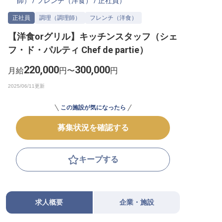
師）
/
フレンチ（洋食）
/
正社員
）
転職サポートに申し込む
無料
正社員
調理（調理師）
フレンチ（洋食）
【洋食orグリル】キッチンスタッフ（シェ
採用をお考えの企業様へ
フ・ド・パルティ Chef de partie）
220,000
300,000
月給
円〜
円
この施設が気になったら
募集状況を確認する
キープする
求人概要
企業・施設