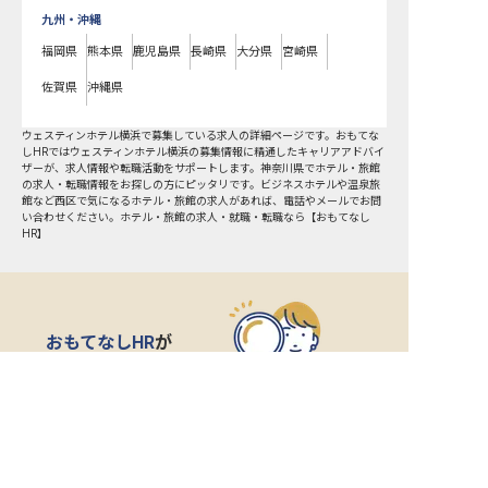
九州・沖縄
福岡県
熊本県
鹿児島県
長崎県
大分県
宮崎県
佐賀県
沖縄県
ウェスティンホテル横浜で募集している求人の詳細ページです。おもてな
しHRではウェスティンホテル横浜の募集情報に精通したキャリアアドバイ
ザーが、求人情報や転職活動をサポートします。神奈川県でホテル・旅館
の求人・転職情報をお探しの方にピッタリです。ビジネスホテルや温泉旅
館など
西区
で気になるホテル・旅館の求人があれば、電話やメールでお問
い合わせください。ホテル・旅館の求人・就職・転職なら【おもてなし
HR】
おもてなしHR
が
あなたのお仕事探しを
お手伝いします！
サポート登録後の流れ