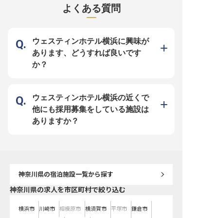
スや観光を目的としたゲストの拠点
ホテルでは、お客様一人ひとりに寄
異文化の方々とも円滑に
よくある質問
としてご利用いただいています。※
り添ったサービスを大切にしていま
ーションが取れる方をお
この求人は2024年1月18日時点の
す。副支配人として、快適な空間づ
ます。PCスキルがあるあ
情報です
くりとスタッフの育成を通じて、心
ったりの職場です！ ※202
に残るおもてなしを実現しません
17日時点の情報です
か？あなたのホテルマネジメント経
験と英語力を活かし、国内外のお客
ウェスティンホテル横浜に興味が
様に喜ばれるホテル運営にぜひご参
画ください。 ーー【あなたのホテ
あります、どうすれば良いです
ルキャリアが輝く成長環境】 副支
配人として、運営収支管理からレベ
か？
ニューマネジメント、セールス、人
材育成まで幅広い業務をお任せしま
す。チームビルディングを通じて、
スタッフ一人ひとりの成長を支えな
がら、ホテル全体の価値向上に貢献
できるやりがいのあるポジションで
ウェスティンホテル横浜の近くで
す。ビジネスホテルでの経験を活か
しながら、The Court株式会社のホ
他にも採用募集をしている施設は
スピタリティの精神を体現するリー
ダーとして、さらなるキャリアアッ
ありますか？
プを目指せる環境です。あなたのホ
テルマネジメントスキルを存分に発
揮してください。 ※2025年09月08
日時点の情報です
神奈川県
の宿泊施設一覧から探す
神奈川県の求人を市区町村で絞り込む
横浜市
川崎市
相模原市
横須賀市
平塚市
鎌倉市