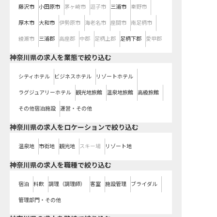
藤沢市
小田原市
茅ヶ崎市
逗子市
三浦市
秦野市
厚木市
大和市
伊勢原市
海老名市
座間市
南足柄市
綾瀬市
三浦郡
高座郡
中郡
足柄上郡
足柄下郡
愛甲郡
神奈川県の求人を業態で絞り込む
シティホテル
ビジネスホテル
リゾートホテル
ラグジュアリーホテル
観光地旅館
温泉地旅館
高級旅館
その他宿泊施設
運営・その他
神奈川県の求人をロケーションで絞り込む
温泉地
市街地
観光地
スキー場
リゾート地
神奈川県の求人を職種で絞り込む
宿泊
料飲
調理（調理師）
客室
施設管理
ブライダル
管理部門・その他