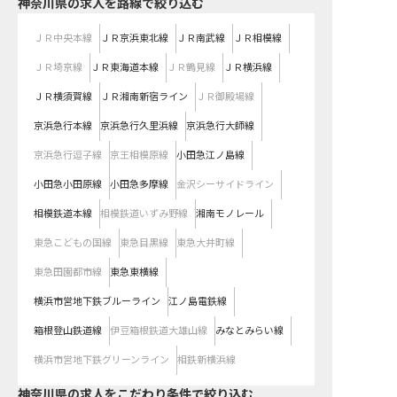
神奈川県
の求人を路線で絞り込む
ＪＲ中央本線
ＪＲ京浜東北線
ＪＲ南武線
ＪＲ相模線
ＪＲ埼京線
ＪＲ東海道本線
ＪＲ鶴見線
ＪＲ横浜線
ＪＲ横須賀線
ＪＲ湘南新宿ライン
ＪＲ御殿場線
京浜急行本線
京浜急行久里浜線
京浜急行大師線
京浜急行逗子線
京王相模原線
小田急江ノ島線
小田急小田原線
小田急多摩線
金沢シーサイドライン
相模鉄道本線
相模鉄道いずみ野線
湘南モノレール
東急こどもの国線
東急目黒線
東急大井町線
東急田園都市線
東急東横線
横浜市営地下鉄ブルーライン
江ノ島電鉄線
箱根登山鉄道線
伊豆箱根鉄道大雄山線
みなとみらい線
横浜市営地下鉄グリーンライン
相鉄新横浜線
神奈川県の求人をこだわり条件で絞り込む