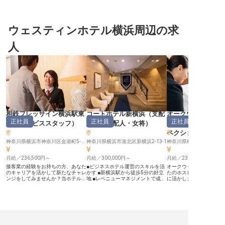
で、洋食調理をお任せいたします。
のご相談OK！ ーー【鎌倉の魅力を
タッフ同士の仲が良いた
年間休日は104日でお休みしっか
料理で伝える、おもてなしの最前
ける環境が整った、働き
り、仕事を充実させながら、自分の
線】 古都・鎌倉の風情と海の恵み
力の職場です。条件に合
時間も大切にできます。洋食調理の
を感じる「WeBase鎌倉」で、あな
手当もご用意しますので
キャリアをお持ちの方は、経験を活
ウェスティンホテル横浜周辺の求
たの調理スキルを活かしませんか？
ださい。様々な用途でご
かして働いていただける環境です。
♪ 当施設は由比ヶ浜の海まで徒歩圏
けるレストランで、お客
鎌倉古今は、江戸時代から住み継が
内という絶好のロケーションにあ
ひと時を彩りませんか？
人
れている古民家をフルリノベーショ
り、国内外から多くのゲストが訪れ
しながらキャリアアップ
ンした宿です。※この求人は2022年
ます。仕込みから調理、盛付けま
だけます。※この求人は20
3月11日時点の情報です
で、鉄板焼きの経験を活かしなが
月27日時点の情報です
ら、鎌倉ならではの「食」を通じた
おもてなしをご提供いただきます。
★ 食材管理や発注業務も担当して
いただくため、調理の腕だけでな
く、マネジメント力も身につきま
す！ ーー【あなたの「おいしい」
がゲストの思い出になる職場】 朝
食からディナーまで、多彩なシーン
で活躍できるのが魅力です◎ シフ
相鉄フレッサイン横浜駅東
コートホテル新横浜
（
支配
オークウッドスイ
ト制で、朝の部（6:00～15:00）と
正社員
正社員
正社員
口
（
サービススタッフ
）
人・副支配人・女将
）
（
ハウスキーパー
夜の部（11:00～22:00）があり、
ライフスタイルに合わせた働き方が
ペクション
可能です。メニュー開発にも携わる
神奈川県横浜市神奈川区金港町5-10
ことができるので、あなたのアイデ
神奈川県横浜市港北区新横浜2-13-1
アや創造力を存分に発揮できる環境
です！★ また、接客も担当するた
月給／236,500円～
月給／300,000円～
月給／230,000円～
め、ゲストの喜ぶ顔を直接見られる
やりがいがあります。鎌倉という観
接客業の経験をお持ちの方、あなた
■ビジネスホテル運営のスキルを活
オークウッドスイーツ横
光地で働くチャンスと、寮・社宅の
のキャリアを活かして新たなチャレ
かす ■新横浜駅から徒歩5分の好立
たのホスピタリティスキ
ご相談も可能ですので、遠方からの
ンジをしてみませんか？当ホテルで
地 ■レベニューマネジメントで成長
に活かしませんか？月給23
応募も歓迎します♪ 古都の魅力と現
は、ホテルの運営に携わっていただ
■英語力を活かせるグローバルな環
～、正社員としての安定
代のホスピタリティが融合する場所
く総合職を募集中。月給は236,500
境！ ーー【おもてなしの心で紡
中で、ハウスキーピング
で、一緒に素敵な「食」の体験を創
円以上と好待遇なため、モチベーシ
ぐ、新横浜の快適ステイ】 JR新横
担当。外部業者との調整
りましょう！ ※2025年6月2日時点
ョンを維持しながら働いていただけ
浜駅から徒歩5分、羽田空港へもア
のコンシェルジュ業務補
の情報です
ます。「相鉄フレッサイン横浜駅東
クセス良好な「コートホテル新横
岐にわたる業務で成長が
口」はJR東海道本線・横浜駅より
浜」。ビジネス・観光の拠点として
す。ビジネスレベルの日
徒歩2分と好立地のホテル。ビジネ
多くのお客様に選ばれています。当
会話レベル以上の英語力