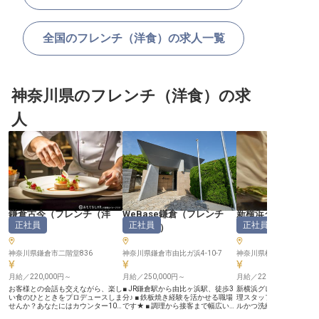
全国のフレンチ（洋食）の求人一覧
神奈川県のフレンチ（洋食）の求
人
鎌倉古今
（
フレンチ（洋
WeBase鎌倉
（
フレンチ
新横浜グレイスホ
正社員
正社員
正社員
食）
）
（洋食）
）
レンチ（洋食）
神奈川県鎌倉市二階堂836
神奈川県鎌倉市由比ガ浜4-10-7
神奈川県横浜市港北区新横浜
月給／220,000円～
月給／250,000円～
月給／220,000円～
お客様との会話も交えながら、楽し
■ JR鎌倉駅から由比ヶ浜駅、徒歩3
新横浜グレイスホテルに
い食のひとときをプロデュースしま
分♪ ■ 鉄板焼き経験を活かせる職場
理スタッフを募集します
せんか？あなたにはカウンター10
です★ ■ 調理から接客まで幅広いス
ルかつ洗練された空間に
席オープンキッチンのレストラン
キルUP◎ ■ 書類選考後、寮・社宅
ワンランク上の調理を学