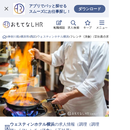
アプリでパッと探せる
ダウンロード
スムーズにお仕事探し！
ログイン
求人検索
転職相談
キープ
メニュー
求人・施設を探す
神奈川県
横浜市
西区
ウェスティンホテル横浜
フレンチ（洋食）/正社員の求人詳細
キープした求人
就職・転職 合同説明会
おもてなしHRについて
ご利用の流れ
よくある質問
ホテル・宿泊業界情報コラム
ウェスティンホテル横浜
の求人情報（
調理（調理