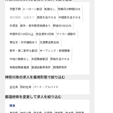
学歴不問
U・Iターン歓迎
転勤なし
残業月20時間以内
海外勤務・出張あり
英語を活かせる
中国語を活かせる
外資系
産休・育休取得実績あり
駅徒歩5分以内
年間休日120日以上
完全週休2日制
マイカー通勤可
寮社宅・住宅補助あり
交通費全額支給
新卒・第二新卒も歓迎
オープニング・新規開業
中抜け勤務なし
未経験者歓迎
資格を活かせる
実務経験者優遇
普通自動車免許
調理師免許
神奈川県の求人を雇用形態で絞り込む
正社員
契約社員
パート・アルバイト
都道府県を変更して求人を絞り込む
関東