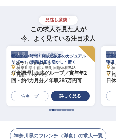
見逃し厳禁！
この求人を見た人が
今、よく見ている注目求人
正社員
フレンチ（洋食）
正社員
都心から1時間！開放感抜群のカジュアル
丁寧な研修あり！
リゾートで調理技術を活かし・磨く
環境で正統派フレ
大磯プリンスホテル
ホテルマロウド
神奈川県中郡大磯町国府本郷546
神奈川県足柄下
洋食調理│西武グループ／賞与年2
フレンチ調理│
月給／199,870円～
月給／196,00
回・約4カ月分／年収385万円可
日休み／月4
手当
詳しく見る
キープ
神奈川県のフレンチ（洋食）の求人一覧