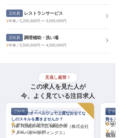
レストランサービス
正社員
年俸／2,200,000円 〜 3,000,000円
調理補助・洗い場
正社員
年俸／3,500,000円 〜 4,500,000円
見逃し厳禁！
この求人を見た人が
今、よく見ている注目求人
正社員
ドア・ベル・コンシェルジュ
正社員
1日15組のオーベルジュで上質なおもてな
業界経験者歓迎し
しのスキルを磨きませんか？
務をスタートしま
LEGOLAND(R) Ja
愛知県名古屋市中区錦3-6-15
愛知県名古屋市港
THE TOWER HOTEL NAGOYA（株式会社
月給／220,000円～
年俸／3,000,0
アメーバホールディングス）
宿泊予約担当