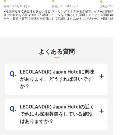
月給／173,380円～
月給／230,000円～
月給／232,300円～
■社員寮完備で新生活も安心、名古
ストリングスホテル名古屋で、イタ
■お客様の特別な日を彩
屋での挑戦を応援 ■月給173,380円
リアンを主体とした調理スタッフと
ル調理 ■幅広いジャンル
から、昇給・賞与で頑張りを評価 ■
して活躍しませんか？マンジャーレ
を磨ける環境 ■年間休日1
社会保険完備、従業員食堂など充実
や四季庭を舞台に、アラミニッツの
でプライベートも充実 ■
の福利厚生 ■調理経験を活かし、お
技術を駆使し、季節ごとに変わるメ
らアクセス良好な好立地勤務 
客様を笑顔にするお仕事です ーー
ニューで記念日レストランの感動を
【心に残る感動を創る、
【名古屋の空で輝くホテルで、おも
提供しましょう。月給23万～28万
てなし】 お客様の大切な
てなしの心を込めた料理を】 名古
円で、あなたの料理の腕を存分に発
るブライダル料理を中心
屋のランドマークに位置するホテル
揮できる環境です。実務経験を活か
パーティ、期間限定のレ
で、お客様に感動と安らぎを提供す
し、さらなるキャリアアップを目指
ど、多岐にわたる調理業
る調理スタッフを募集しています。
すあなたをお待ちしています。
します。 フレンチ、フレ
よくある質問
仕込みから調理、盛り付けまで、一
※2025年04月17日時点の情報です
ポネ、イタリアンを軸に
皿一皿に真心を込めてお客様をお迎
人ひとりのご要望に寄り
えするお仕事です。 旬の食材を活
を凝らした特別な一皿を
かしたメニュー開発にも携わり、あ
す。 最高の食材と技術で
なたのアイデアと技術で、忘れられ
残る感動体験を提供する
ない食体験を創造してください。
を注ぎませんか。 あなた
LEGOLAND(R) Japan Hotelに興味
お客様の笑顔を直接見られるカウン
光る舞台がここにあります。 
ターでの調理もあり、日々のやりが
【安定した環境で成長を
があります、どうすれば良いです
いを感じられる環境です。 ーー
職場】 月給232,300円から
【安心して長く働ける環境と、キャ
円と、あなたの経験とス
か？
リアアップの機会】 当ホテルで
に評価する給与体系をご
は、社員の皆様が安心して長く働け
ます。 年間休日110日以
るよう、充実した福利厚生をご用意
イベートの時間も大切に
しています。 社員寮を完備してお
ける環境です。 社会保険
り、遠方からの転職や新生活を始め
ちろん、交通費支給や残
る方も安心してスタートできます。
服貸与、社員割引制度な
LEGOLAND(R) Japan Hotelの近く
社会保険完備はもちろん、従業員食
た福利厚生であなたをサ
堂や健康管理支援、西武グループ施
育児休暇制度もあり、ラ
で他にも採用募集をしている施設
設利用優待など、日々の生活をサポ
ジの変化にも柔軟に対応
ートする制度が充実。 昇給年1回、
め、安心して長くキャリ
はありますか？
賞与年2回で、あなたの頑張りをし
す。 ※2026年04月13
っかりと評価します。 調理師免許
です
をお持ちの方、さらなるスキルアッ
プを目指したい方も歓迎いたしま