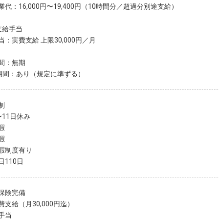
代：16,000円〜19,400円（10時間分／超過分別途支給）
支給手当
当：実費支給 上限30,000円／月
間：無期
期間：あり（規定に準ずる）
制
〜11日休み
暇
暇
暇制度有り
日110日
保険完備
費支給（月30,000円迄）
手当