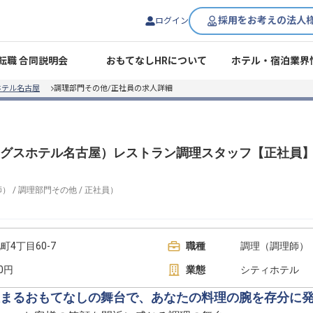
採用をお考えの法人
ログイン
転職 合同説明会
おもてなしHRについて
ホテル・宿泊業界
ホテル名古屋
調理部門その他/正社員の求人詳細
グスホテル名古屋）レストラン調理スタッフ【正社員
師）
/
調理部門その他
/
正社員
）
4丁目60-7
職種
調理（調理師） 
00円
業態
シティホテル
まるおもてなしの舞台で、あなたの料理の腕を存分に