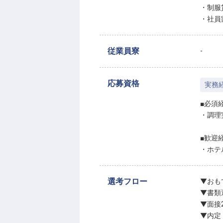
・制服
・社員
従業員寮
-
応募資格
実務
■必須
・調理
■歓迎
・ホテ
選考フロー
▼おも
▼書類
▼面接
▼内定