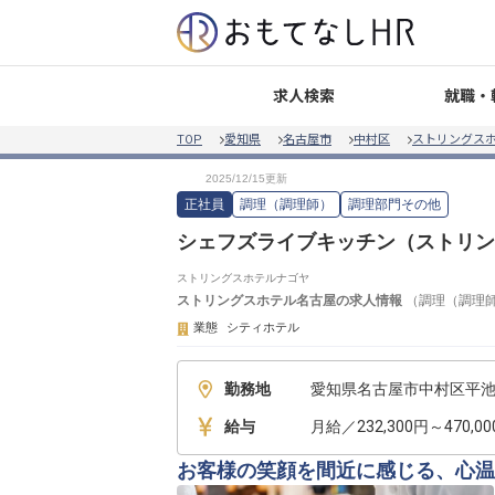
就職・
求人検索
TOP
愛知県
名古屋市
中村区
ストリングス
正社員
調理（調理師）
調理部門その他
シェフズライブキッチン（ストリン
ストリングスホテルナゴヤ
ストリングスホテル名古屋
の求人情報
（
調理（調理
業態
シティホテル
勤務地
愛知県名古屋市中村区平池町
給与
月給／232,300円～470,0
お客様の笑顔を間近に感じる、心温