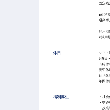
固定残業
■別途
通勤手
雇用期
※試用
休日
シフト
月8日
有給休
慶弔休
育児休
年間休
福利厚生
・社会
・交通
・残業