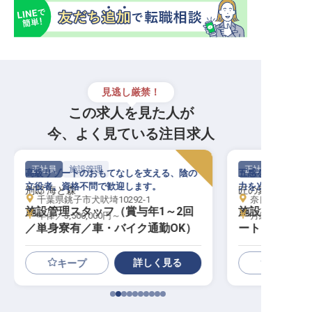
見逃し厳禁！
この求人を見た人が
今、よく見ている注目求人
正社員
施設管理
正社員
高級リゾートのおもてなしを支える、陰の
五感を研ぎ澄ます
立役者。資格不問で歓迎します。
力を次の世代へと
別邸 海と森
匠の聚
千葉県銚子市犬吠埼10292-1
奈良県吉野郡川
施設管理スタッフ（賞与年1～2回
施設管理｜長
年俸／3,500,000円～
月給／183,50
／単身寮有／車・バイク通勤OK）
ートに囲まれ
詳しく見る
キープ