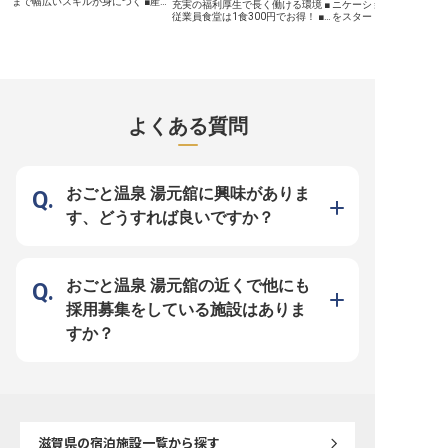
まで幅広いスキルが身につく ■産
充実の福利厚生で長く働ける環境 ■
ニケーションスキルを活
休・育休制度あり。長く安心して働
従業員食堂は1食300円でお得！ ■
をスタートしませんか？
ける環境 ■料理好き・資格取得を目
マルチスキルが身につく成長環境
セールススタッフをお任
指す方も大歓迎 ーー【琵琶湖の船
ーー【琵琶湖の絶景と共に、おもて
プ旅行のアレンジ業務や
上で、感動のひとときを食でつなぐ
なしの最前線で輝く】 滋賀県を代
拓など、アイデアを発揮
仕事です】 琵琶湖を悠々と行き交
表する「琵琶湖ホテル」でフロント
の魅力を広める楽しさを
う船の上で、お客様に「おいしい」
スタッフとして、お客様の大切な思
す。琵琶湖ホテルは、Resort
と笑顔になっていただける——そん
い出づくりをお手伝いしませんか？
をコンセプトに全175客
な特別な体験を、あなたの料理で届
チェックインからチェックアウトま
をお迎えしています。天
けてみませんか？軽食やブッフェ、
で、ベル・コンシェルジュ業務、ス
ラブラウンジを備え、上
よくある質問
本格コース料理、お弁当、そして子
パ受付など、ホスピタリティの最前
なしを行なうリゾートホ
どもたちへの給食まで、多彩なシー
線でお客様をお迎えします。 四季
※この求人は2023年5月
ンに対応する調理業務をお任せしま
折々の琵琶湖の景色と共に、一期一
情報です
す。ミシガンやビアンカなど、琵琶
会のおもてなしを提供できるやりが
湖を代表する船舶での調理は、ここ
いのあるお仕事です。 お客様の
でしか味わえない誇りある仕事で
「また来たい」という言葉が、私た
おごと温泉 湯元舘に興味がありま
す。 ーー【スキルアップを応援！
ちの何よりの喜びです。 ーー【多
あなたの"料理への想い"を大切にし
彩なスキルを磨き、ホテリエとして
す、どうすれば良いですか？
ます】 調理の経験がある方はもち
の成長を実感】 フロント業務だけ
ろん、調理士の資格取得を目指して
でなく、レストランや宴会場での料
いる方も温かく迎え入れます。メニ
飲サービスも担当するマルチタスク
ュー策定や食材管理、衛生管理な
制を採用。 幅広い経験を通じてホ
ど、調理のプロとして幅広い知識と
テルのプロフェッショナルとして成
技術を磨ける環境が整っています。
長できる環境です。 慶弔休暇や育
おごと温泉 湯元舘の近くで他にも
産休・育休制度も整備しており、ラ
児・介護休業制度、資格取得支援な
イフステージが変わっても長く活躍
ど福利厚生も充実！従業員食堂は1
採用募集をしている施設はありま
し続けられる職場です。あなたの
食300円とリーズナブル。 京阪グル
「料理が好き」という気持ちを、ぜ
ープのホテルとして安定した基盤の
すか？
ひ私たちと一緒に形にしましょう。
中、あなたのホスピタリティマイン
※2026年6月19日時点の情報です
ドを存分に発揮してください。 チ
ームワークを大切にしながら、お客
様に感動を届ける喜びを一緒に分か
ち合いましょう！ ※2025年08月04
日時点の情報です
滋賀県
の宿泊施設一覧から探す