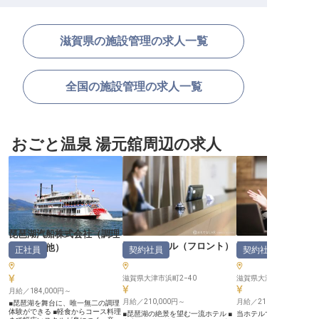
滋賀県の施設管理の求人一覧
全国の施設管理の求人一覧
おごと温泉 湯元舘周辺の求人
琵琶湖汽船株式会社
（
調理
琵琶湖ホテル
（
フロント
）
琵琶湖ホテル
部門その他
）
正社員
契約社員
契約社員
滋賀県大津市浜町2−40
滋賀県大津市浜町2-40
月給／184,000円～
月給／210,000円～
月給／210,000円～
■琵琶湖を舞台に、唯一無二の調理
体験ができる ■軽食からコース料理
■琵琶湖の絶景を望む一流ホテル ■
当ホテルでこれまでの経