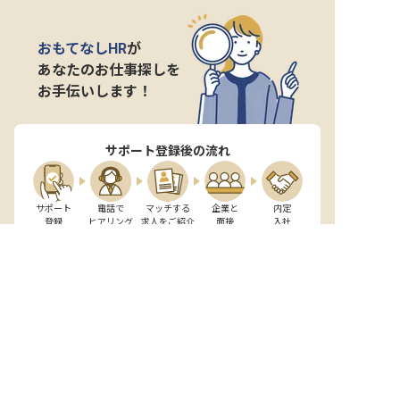
おもてなしHR
が
あなたのお仕事探しを
お手伝いします！
サポート登録後の流れ
サポート

電話で

マッチする

企業と

内定

登録
ヒアリング
求人をご紹介
面接
入社
宿泊業界専任のキャリアアドバイザーがあなたの転
職活動を徹底サポート!
納得できる転職先をご提案いたします。
サポートに申込む
無料