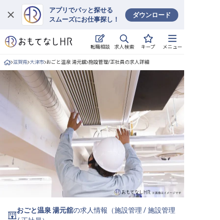
アプリでパッと探せる
ダウンロード
スムーズにお仕事探し！
ログイン
求人検索
転職相談
キープ
メニュー
求人・施設を探す
滋賀県
大津市
おごと温泉 湯元舘
施設管理/正社員の求人詳細
キープした求人
就職・転職 合同説明会
おもてなしHRについて
ご利用の流れ
よくある質問
ホテル・宿泊業界情報コラム
おごと温泉 湯元舘
の求人情報（
施設管理
/
施設管理