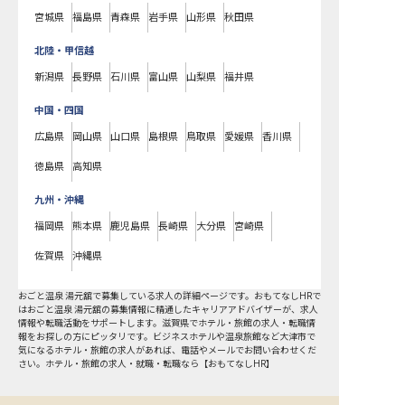
宮城県
福島県
青森県
岩手県
山形県
秋田県
北陸・甲信越
新潟県
長野県
石川県
富山県
山梨県
福井県
中国・四国
広島県
岡山県
山口県
島根県
鳥取県
愛媛県
香川県
徳島県
高知県
九州・沖縄
福岡県
熊本県
鹿児島県
長崎県
大分県
宮崎県
佐賀県
沖縄県
おごと温泉 湯元舘で募集している求人の詳細ページです。おもてなしHRで
はおごと温泉 湯元舘の募集情報に精通したキャリアアドバイザーが、求人
情報や転職活動をサポートします。滋賀県でホテル・旅館の求人・転職情
報をお探しの方にピッタリです。ビジネスホテルや温泉旅館など
大津市
で
気になるホテル・旅館の求人があれば、電話やメールでお問い合わせくだ
さい。ホテル・旅館の求人・就職・転職なら【おもてなしHR】