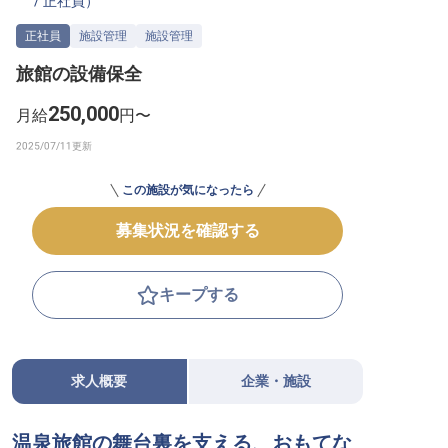
/
正社員
）
転職サポートに申し込む
無料
正社員
施設管理
施設管理
旅館の設備保全
採用をお考えの企業様へ
250,000
月給
円〜
この施設が気になったら
募集状況を確認する
キープする
求人概要
企業・施設
温泉旅館の舞台裏を支える、おもてな