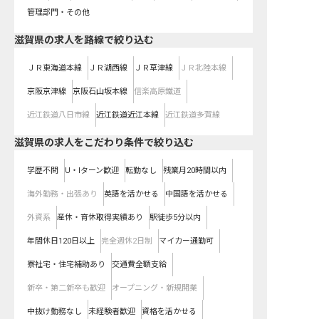
管理部門・その他
滋賀県
の求人を路線で絞り込む
ＪＲ東海道本線
ＪＲ湖西線
ＪＲ草津線
ＪＲ北陸本線
京阪京津線
京阪石山坂本線
信楽高原鐵道
近江鉄道八日市線
近江鉄道近江本線
近江鉄道多賀線
滋賀県の求人をこだわり条件で絞り込む
学歴不問
U・Iターン歓迎
転勤なし
残業月20時間以内
海外勤務・出張あり
英語を活かせる
中国語を活かせる
外資系
産休・育休取得実績あり
駅徒歩5分以内
年間休日120日以上
完全週休2日制
マイカー通勤可
寮社宅・住宅補助あり
交通費全額支給
新卒・第二新卒も歓迎
オープニング・新規開業
中抜け勤務なし
未経験者歓迎
資格を活かせる