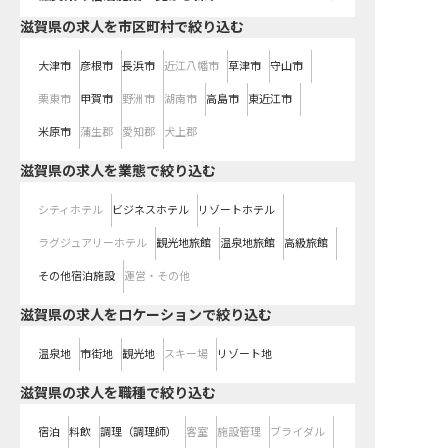
滋賀県の求人を市区町村で絞り込む
大津市
彦根市
長浜市
近江八幡市
草津市
守山市
栗東市
甲賀市
野洲市
湖南市
高島市
東近江市
米原市
蒲生郡
愛知郡
犬上郡
滋賀県の求人を業態で絞り込む
シティホテル
ビジネスホテル
リゾートホテル
ラグジュアリーホテル
観光地旅館
温泉地旅館
高級旅館
その他宿泊施設
運営・その他
滋賀県の求人をロケーションで絞り込む
温泉地
市街地
観光地
スキー場
リゾート地
滋賀県の求人を職種で絞り込む
宿泊
料飲
調理（調理師）
客室
施設管理
ブライダル