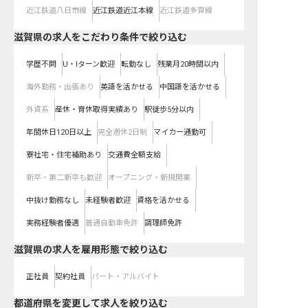
近江鉄道八日市線
近江鉄道近江本線
近江鉄道多賀線
滋賀県の求人をこだわり条件で絞り込む
学歴不問
U・Iターン歓迎
転勤なし
残業月20時間以内
海外勤務・出張あり
英語を活かせる
中国語を活かせる
外資系
産休・育休取得実績あり
駅徒歩5分以内
年間休日120日以上
完全週休2日制
マイカー通勤可
寮社宅・住宅補助あり
交通費全額支給
新卒・第二新卒も歓迎
オープニング・新規開業
中抜け勤務なし
未経験者歓迎
資格を活かせる
実務経験者優遇
普通自動車免許
調理師免許
滋賀県の求人を雇用形態で絞り込む
正社員
契約社員
パート・アルバイト
都道府県を変更して求人を絞り込む