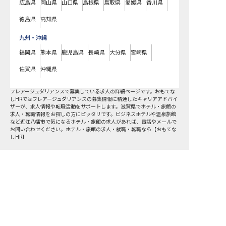
広島県
岡山県
山口県
島根県
鳥取県
愛媛県
香川県
徳島県
高知県
九州・沖縄
福岡県
熊本県
鹿児島県
長崎県
大分県
宮崎県
佐賀県
沖縄県
フレアージュダリアンスで募集している求人の詳細ページです。おもてな
しHRではフレアージュダリアンスの募集情報に精通したキャリアアドバイ
ザーが、求人情報や転職活動をサポートします。滋賀県でホテル・旅館の
求人・転職情報をお探しの方にピッタリです。ビジネスホテルや温泉旅館
など
近江八幡市
で気になるホテル・旅館の求人があれば、電話やメールで
お問い合わせください。ホテル・旅館の求人・就職・転職なら【おもてな
しHR】
おもてなしHR
が
あなたのお仕事探しを
お手伝いします！