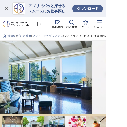
アプリでパッと探せる
ダウンロード
スムーズにお仕事探し！
ログイン
求人検索
転職相談
キープ
メニュー
求人・施設を探す
滋賀県
近江八幡市
フレアージュダリアンス
レストランサービス/正社員の求人詳細
キープした求人
就職・転職 合同説明会
おもてなしHRについて
ご利用の流れ
よくある質問
ホテル・宿泊業界情報コラム