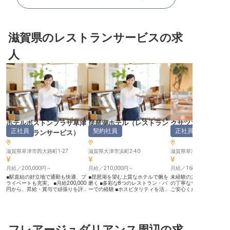
滋賀県のレストランサービスの求
人
ホテルボストンプラザ草津
琵琶湖ホテル
（
レストラン
クサツエストピア
正社員
契約社員
正社員
（
レストランサービス
）
サービス
）
（
レストランサー
滋賀県草津市西大路町1-27
滋賀県大津市浜町2-40
滋賀県草津市西大路町4-3
月給／200,000円～
月給／210,000円～
月給／168,000円～
■駅直結の好立地で通勤も快適、プ
■琵琶湖を望む上質なホテルで腕を
未経験の方歓迎です！先
ライベートも充実。 ■月給200,000
磨く ■多彩な8つのレストラン・バ
の丁寧なサポートがあり
円から、昇給・賞与で頑張りを評
ーでの経験 ■ホスピタリティを活か
ご安心ください。あなた
価。 ■レストランから宴会まで、幅
せるサービス業務 ■マルチタスクで
ランサービススタッフを
広いサービスでスキルアップ。 ■年
スキルアップの機会豊富！ ーー
客を始めとする様々なス
間休日100日、充実の福利厚生で安
【琵琶湖の絶景と共に、おもてなし
る環境です。きめ細かな
心して働けます。 ーーお客様の心
の真髄を】 琵琶湖を一望できる絶
ティでお客様に笑顔をお
に残るおもてなしを追求する場所
好のロケーションに佇む「琵琶湖ホ
んか？クサツエストピア
当施設では、レストランでの朝食か
フレアージュダリアンス周辺の求
テル」。 イタリアン、日本料理、
ファミリールームやスイ