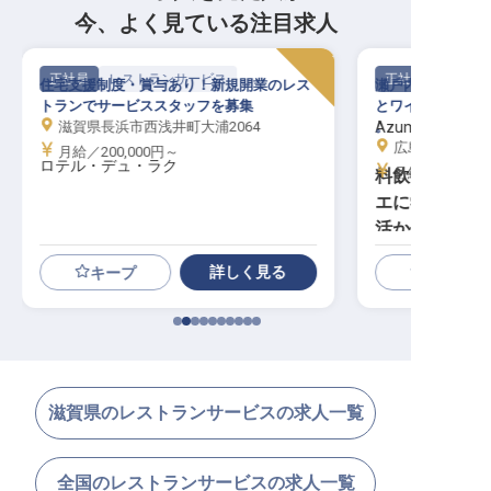
今、よく見ている注目求人
正社員
レストランサービス
正社員
住宅支援制度・賞与あり！新規開業のレス
瀬戸内の島の旅館
トランでサービススタッフを募集
とワインを楽しみ
滋賀県長浜市西浅井町大浦2064
Azumi Setoda
。
広島県尾道市瀬
月給／200,000円～
ロテル・デュ・ラク
月給／257,70
料飲部／スー
エに学ぶワイ
活かせる／寮
詳しく見る
キープ
滋賀県のレストランサービスの求人一覧
全国のレストランサービスの求人一覧