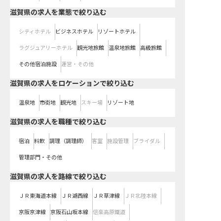
滋賀県の求人を業態で絞り込む
シティホテル
ビジネスホテル
リゾートホテル
ラグジュアリーホテル
観光地旅館
温泉地旅館
高級旅館
その他宿泊施設
運営・その他
滋賀県の求人をロケーションで絞り込む
温泉地
市街地
観光地
スキー場
リゾート地
滋賀県の求人を職種で絞り込む
宿泊
料飲
調理（調理師）
客室
施設管理
ブライダル
管理部門・その他
滋賀県
の求人を路線で絞り込む
ＪＲ東海道本線
ＪＲ湖西線
ＪＲ草津線
ＪＲ北陸本線
京阪京津線
京阪石山坂本線
信楽高原鐵道