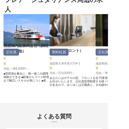
らランチ、ディナーまで、そして大
鉄板焼、鮨など、多彩な8つのレス
などを備えた総客室数73
切な宴会での懇親会や披露宴、会議
トラン・バーで、お客様の大切なひ
には大人カジュアルな洋
人
など、多岐にわたるシーンでお客様
とときをお預かりします。湖畔の風
ンと日本料理レストラン
をお迎えしています。一つ一つのサ
情と四季折々の味わいを通じて、心
ます。※この求人は2023年
ービスに心を込め、お客様にとって
に残るサービスをご提供。一流のお
日時点の情報です
忘れられない特別なひとときを創造
もてなしの心と技術を身につけなが
することが私たちの喜びです。 あ
ら、お客様の笑顔のために一緒に働
なたの温かいおもてなしの心で、お
きませんか？ 京都・滋賀エリアを
客様の笑顔を咲かせませんか。日々
代表するホテルで、あなたの経験を
の業務を通じて、お客様との素敵な
活かしてみませんか？ ーー【多彩
出会いが待っています。 ーー成長
な経験を積みながら成長できる環
を支える環境と確かなキャリアパス
境】 朝食からディナー、バータイ
私たちは、スタッフ一人ひとりが安
ムまで、様々な時間帯でのサービス
琵琶湖汽船株式会社
（
調理
心して長く働ける環境を大切にして
を経験できるのが魅力です。 レス
います。月給200,000円からのスタ
トランサービスを中心に、宴会や婚
湖西荘
（
フロント
）
旅館紅鮎
部門その他
）
正社員
契約社員
正社員
ートに加え、年2回の賞与や年1回
礼、宿泊サービスなどマルチタスク
の昇給で、あなたの頑張りをしっか
にチャレンジできるので、ホテルサ
りと評価。 社会保険完備はもちろ
ービスのプロフェッショナルとして
ん、社員割引や研修制度も充実して
幅広いスキルが身につきます！バー
滋賀県大津市荒川754-2
滋賀県長浜市湖北町尾上3
おり、着実にスキルアップを目指せ
テンダーやソムリエなど、あなたの
月給／184,000円～
ます。月8日休みや夏季・冬季休暇
特技や資格を活かせるポジションも
月給／220,000円～
月給／186,000円～
■琵琶湖を舞台に、唯一無二の調理
もあり、プライベートとの両立も可
あり、キャリアアップの道も多様。
体験ができる ■軽食からコース料理
能です。 経験を活かし、さらなる
JR大津駅や京阪びわ湖浜大津駅か
あなたにはホテルの顔、フロントを
全15客室の旅館で、接客
まで幅広いスキルが身につく ■産
高みを目指したい方を心よりお待ち
らアクセス良好で、無料駐車場もあ
お任せいたします。正社員登用制度
する様々なスキルを磨き
休・育休制度あり。長く安心して働
しております。 ※2026年03月06日
るため通勤も便利です。 ホテルサ
があるので、ゆくゆくは正職員とし
きめ細やかなサービスを
ける環境 ■料理好き・資格取得を目
時点の情報です
ービスのプロとして一緒に成長して
て働きたいという方、歓迎です。月
ので、ワンランク上の接
指す方も大歓迎 ーー【琵琶湖の船
いきましょう！ ※2025年08月18日
給220,000円以上支給の好待遇！昇
身に付けることができま
上で、感動のひとときを食でつなぐ
時点の情報です
給あり・賞与は年2回支給で、頑張
茶道の経験をお持ちの方
仕事です】 琵琶湖を悠々と行き交
りはしっかりお給与に反映いたしま
す。まかないや社員寮を
う船の上で、お客様に「おいしい」
す。年間休日は多めの105日あり、
るため、生活費の負担を
と笑顔になっていただける——そん
働きやすい環境を整えております。
ができます。旅館紅鮎は
な特別な体験を、あなたの料理で届
あなたの笑顔ときめ細かなホスピタ
一望できる場所にある宿
けてみませんか？軽食やブッフェ、
リティーで、お客様の滞在を彩り豊
を癒せる温泉、地場の旬
よくある質問
本格コース料理、お弁当、そして子
かなものにしませんか？※この求人
んだんに使用した食事で
どもたちへの給食まで、多彩なシー
は2024年1月25日時点の情報です
をしています。※この求人は
ンに対応する調理業務をお任せしま
7月24日時点の情報です
す。ミシガンやビアンカなど、琵琶
湖を代表する船舶での調理は、ここ