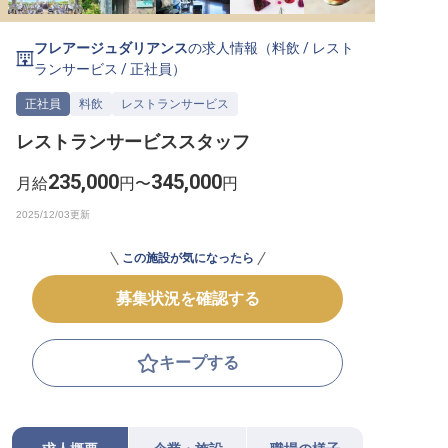
転職サポートに申し込む
無料
フレアージュダリアンス
の求人情報（
料飲
/
レスト
ランサービス
/
正社員
）
採用をお考えの企業様へ
正社員
料飲
レストランサービス
レストランサービススタッフ
235,000
345,000
月給
円〜
円
この施設が気になったら
募集状況を確認する
キープする