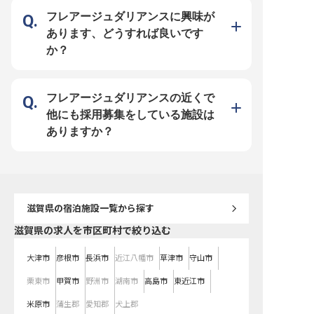
でしか味わえない誇りある仕事で
フレアージュダリアンスに興味が
す。 ーー【スキルアップを応援！
あなたの"料理への想い"を大切にし
あります、どうすれば良いです
ます】 調理の経験がある方はもち
ろん、調理士の資格取得を目指して
か？
いる方も温かく迎え入れます。メニ
ュー策定や食材管理、衛生管理な
ど、調理のプロとして幅広い知識と
技術を磨ける環境が整っています。
産休・育休制度も整備しており、ラ
イフステージが変わっても長く活躍
フレアージュダリアンスの近くで
し続けられる職場です。あなたの
「料理が好き」という気持ちを、ぜ
他にも採用募集をしている施設は
ひ私たちと一緒に形にしましょう。
※2026年6月19日時点の情報です
ありますか？
滋賀県
の宿泊施設一覧から探す
滋賀県の求人を市区町村で絞り込む
大津市
彦根市
長浜市
近江八幡市
草津市
守山市
栗東市
甲賀市
野洲市
湖南市
高島市
東近江市
米原市
蒲生郡
愛知郡
犬上郡