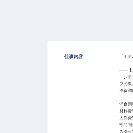
仕事内容
「ホテ
――【
・シテ
フの教
洋食調
洋食調
材料費
人件費
部門間
スタッ