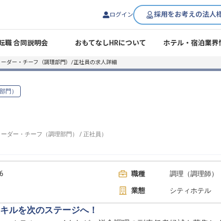
採用をお考えの法人
ログイン
転職 合同説明会
おもてなしHRについて
ホテル・宿泊業界
リーダー・チーフ（調理部門）/正社員の求人詳細
部門）
リーダー・チーフ（調理部門）
/
正社員
）
6
職種
調理（調理師）
業態
シティホテル
キルを次のステージへ！