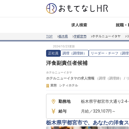
就職・
求人検索
TOP
栃木県
宇都宮市
ホテルニューイタヤ
正社員
調理（調理師）
リーダー・チーフ（調理
洋食副責任者候補
ホテルニューイタヤ
ホテルニューイタヤ
の求人情報
（
調理（調理師）
/
業態
シティホテル
勤務地
栃木県宇都宮市大通り2-4-
給与
月給／329,107円～
栃木県宇都宮市で、あなたの洋食ス