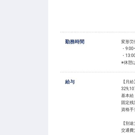
勤務時間
変形労
・9:00
・13:0
※休憩
給与
【月給
329,1
基本給：
固定残
資格手当
【別途
交通費