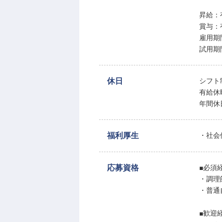
昇給：
賞与：
雇用期
試用期
休日
シフト
有給休
年間休
福利厚生
・社会
応募資格
■必須
・調理
・普通
■歓迎