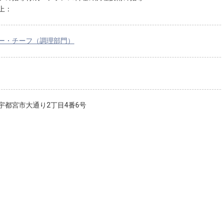
上：
ー・チーフ（調理部門）
宇都宮市大通り2丁目4番6号