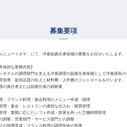
募集要項
ルニューイタヤ」にて、洋食副責任者候補の業務をお任せいたします。
具体的な業務内容】
ィホテルの調理部門を支える洋食調理の副責任者候補として洋食課長の
育指導、提供品質の向上と材料費・人件費のコントロールを行います。
理の責任者または副責任者の経験要
理：フランス料理・宴会料理のメニュー作成・調理
管理：宴会・レストランの適切な仕入れ・購買管理
管理：繁閑に応じたシフト作成・部署を跨った労働時間管理
の調整：営業部門・サービス部門との調整
フの指導育成：フランス料理の調理技術の指導