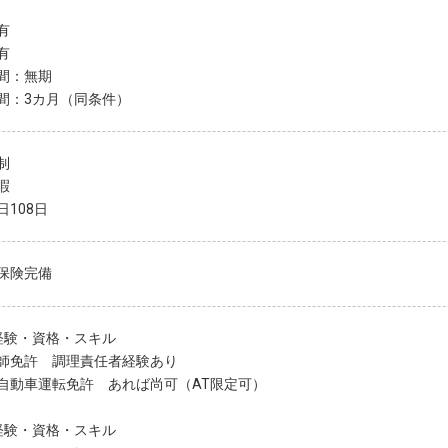
有
有
間：無期
間：3カ月（同条件）
制
暇
日108日
保険完備
経験・資格・スキル
師免許 調理責任者経験あり
自動車運転免許 あれば尚可（AT限定可）
経験・資格・スキル