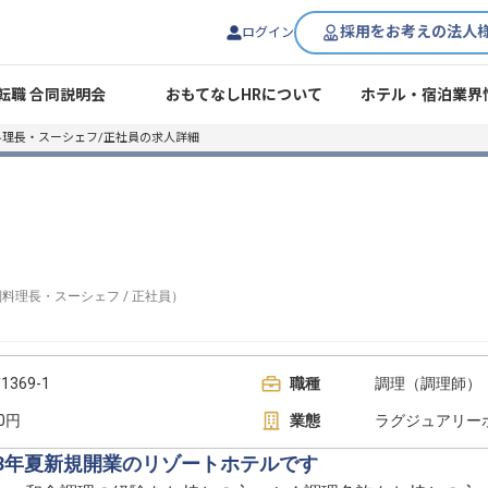
採用をお考えの法人
ログイン
転職 合同説明会
おもてなしHRについて
ホテル・宿泊業界
料理長・スーシェフ/正社員の求人詳細
副料理長・スーシェフ
/
正社員
）
69-1
職種
調理（調理師） 
00円
業態
ラグジュアリー
23年夏新規開業のリゾートホテルです