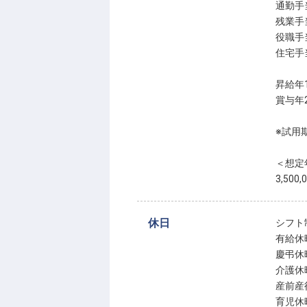
通勤手
残業手
役職手
住宅手
昇給年
賞与年
※試用
＜想定
3,50
休日
シフト
有給休
慶弔休
介護休
産前産
育児休