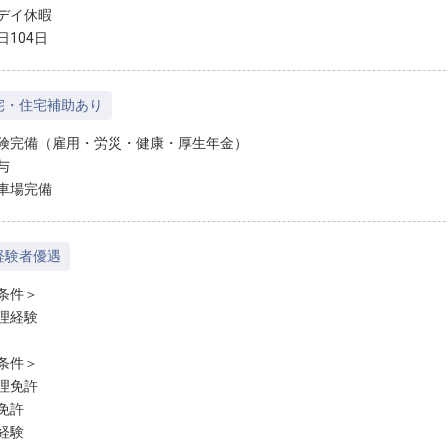
デイ休暇
日104日
宅・住宅補助あり
険完備（雇用・労災・健康・厚生年金）
与
車場完備
経験者優遇
条件＞
理経験
条件＞
理免許
免許
経験