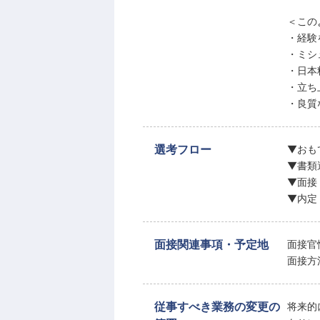
＜この
・経験
・ミシ
・日本
・立ち
・良質
選考フロー
▼おも
▼書類
▼面接
▼内定
面接関連事項・予定地
面接官
面接方
従事すべき業務の変更の
将来的