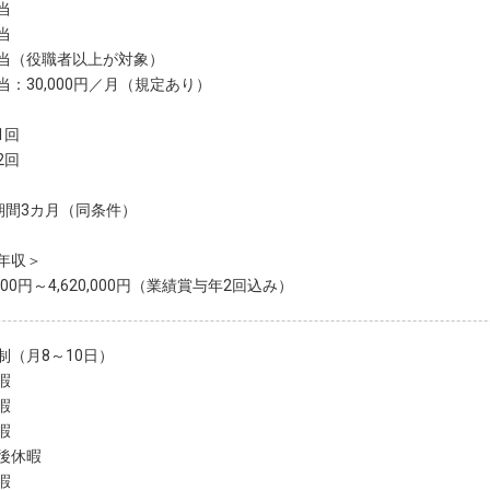
当
当
当（役職者以上が対象）
当：30,000円／月（規定あり）
1回
2回
期間3カ月（同条件）
年収＞
0,000円～4,620,000円（業績賞与年2回込み）
制（月8～10日）
暇
暇
暇
後休暇
暇