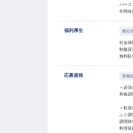
バース
年間休
福利厚生
寮社
社会保
制服貸
無料駐
応募資格
実務
＜必須
和食調
＜歓迎
ふぐ調
調理師
料理長