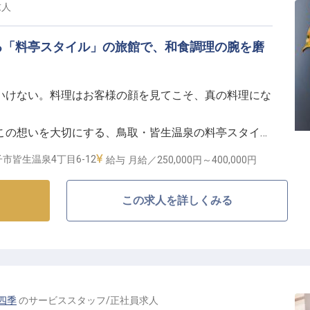
っていただきます。
求人
期待を超えるおもてなしを追求する、やりがいのある環
る「料亭スタイル」の旅館で、和食調理の腕を磨
い働く環境】
いけない。料理はお客様の顔を見てこそ、真の料理にな
フの教育指導やシフト管理、モチベーションコントロー
広く携わっていただきます。
この想いを大切にする、鳥取・皆生温泉の料亭スタイル
、館内全体の運営に関する企画立案にも参加できるた
市皆生温泉4丁目6-12
給与
月給／250,000円～
400,000円
社宅制度や引越代補助があり、新しい環境での挑戦をし
合う、体験型の和食】
この求人を詳しくみる
つくるだけでなく、カウンターや個室でお客様に料理を
たのキャリアを築いていきませんか。
時間をお届けします。腕と接客の両方で、お客様の記憶
があります。
るキャリア】
タッフの指導にも挑戦でき、調理の枠を超えて成長でき
四季
の
サービススタッフ
/
正社員
求人