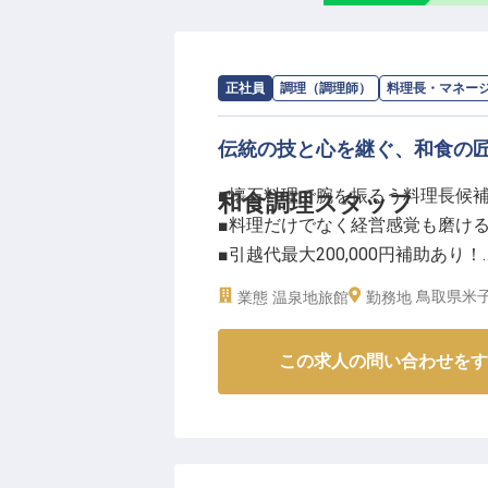
求人情報：
やど紫苑亭株式会社
の
料理
正社員
調理（調理師）
料理長・マネー
伝統の技と心を継ぐ、和食の
■懐石料理で腕を振るう料理長候
和食調理スタッフ
■料理だけでなく経営感覚も磨け
■引越代最大200,000円補助あり！
■借上げ社宅制度で住まいの心配
鳥取県米子
業態
温泉地旅館
勤務地
ーー【伝統と革新が息づく懐石料
この求人の問い合わせをす
山陰の豊かな食材を活かした本格
「やど紫苑亭」では、お客様に心
す。料理長候補として、伝統的な
お料理でお客様をおもてなし。地