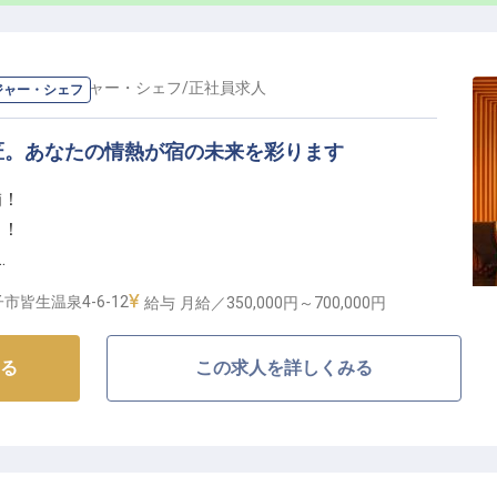
長・マネージャー・シェフ
/
正社員
求人
ジャー・シェフ
匠。あなたの情熱が宿の未来を彩ります
補！
る！
なし！
市皆生温泉4-6-12
給与
月給／350,000円～
700,000円
理の世界へ】
る
この求人を詳しくみる
懐石料理の世界で、あなたの経験を活かしませんか？
からくつろいでいただける時間と空間を大切にしていま
技法を守りながらも、新しい感性を取り入れた創造的な
元の旬の食材を活かした懐石料理の数々は、宿の大きな