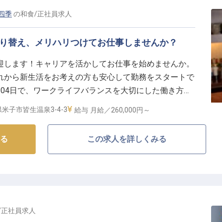
を活かし、お客様の笑顔のために腕を振るう喜びを感じ
四季
の
和食
/
正社員
求人
としての視点を育む環境】
切り替え、メリハリつけてお仕事しませんか？
を持った料理のプロフェッショナルへと成長できる環境
迎します！キャリアを活かしてお仕事を始めませんか。
スタッフ育成など、料理長として必要なスキルを幅広く
れから新生活をお考えの方も安心して勤務をスタートで
トサービス部門との連携役も担っていただくため、宿全
04日で、ワークライフバランスを大切にした働き方が
。米子市外からの赴任者には、借上げ社宅制度（本人負
室が自慢の「皆生シーサイドホテル海の四季」。厳選し
大200,000円）もご用意！福利厚生も充実しており、
米子市皆生温泉3-4-3
給与
月給／260,000円～
お客様をお迎えしています。※この求人は2023年10月
理人としてのキャリアアップを目指す方、ぜひご応募く
る
この求人を詳しくみる
/
正社員
求人