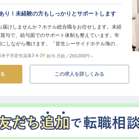
与あり！未経験の方もしっかりとサポートします
お届けしませんか？ホテル総合職をお任せします。未経
円（経験を考慮して決定）
の賞与で、給与面でのサポート体制も整えています。年
・引越代補助（最大20万円・100%補助）でU・Iター
切にしながら働けます。「皆生シーサイドホテル海の四
かけ流しの温泉が自慢。大浴場に併設された露天風呂で
／資格取得支援あり
米子市皆生温泉3-4-3
給与
月給／260,000円～
じ、波音を聞きながら入浴することができます。※この
報です
る
この求人を詳しくみる