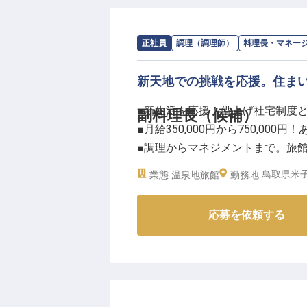
求人情報：
やど紫苑亭株式会社
の
料理
正社員
調理（調理師）
料理長・マネー
新天地での挑戦を応援。住ま
■新生活を応援！借上げ社宅制度
副料理⻑（候補）
■月給350,000円から750,00
■調理からマネジメントまで。旅
■多岐にわたる業務でスキルアッ
鳥取県米子
業態
温泉地旅館
勤務地
ーー【お客様の心に残るおもてな
応募を依頼する
お客様一人ひとりに寄り添い、心
活躍いただきます。
お客様の記憶に残る料理の提供は
じて、感動を創造する喜びを感じ
新メニュー開発や料理のクオリテ