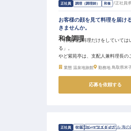
届けするための中心的な役割を担
求人情報：
やど紫苑亭
の
和食
/
正社員
正社員
調理（調理師）
和食
伝統と革新を融合させ、お客様の
境です。
お客様の顔を見て料理を届け
きませんか。
ーー【成長と挑戦を支える、温か
和食調理
「料理人は料理だけをしていては
調理業務だけでなく、厨房スタッ
る」。
ルなど、マネジメント業務にも幅
やど紫苑亭は、支配人兼料理長の
さらに、副支配人や女将と協力し
の旅館です。
め、旅館経営の視点も養えます。
鳥取県米子
業態
温泉地旅館
勤務地
米子市外からの赴任者には借上げ
【カウンター越しにお客様と向き
っかりとサポート。
応募を依頼する
四季の食材を活かした会席料理を
安心して長く働ける環境で、あな
運び、会話や説明を通じて特別な
に残る一夜を演出できるやりがい
※2026年7月24日時点の情報です
【献立づくりや後輩育成へ、広が
経験に応じて献立の作成や後輩ス
求人情報：
皆生シーサイドホテル 海の
正社員
宿泊
サービススタッフ