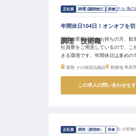
魅力となっています。和食の経験
られる職場です！
求人情報：
皆生シーサイドホテル 海の
正社員
調理（調理師）
和食
ーー【料理人としての腕と経営者
年間休日104日！オンオフを
単なる調理人ではなく、経営感覚
調理の実務経験をお持ちの方、歓
調理 技術職
です。メニュー開発や原価管理、
社員寮をご用意しているので、こ
身につけられます。また、フロン
きる環境です。年間休日は多めの1
体の運営に関わる視点も養えます
できます。オーシャンビューの客
担は家賃の50%）や引越代補助（最
鳥取県
業態
その他宿泊施設
勤務地
た海鮮や肉・地野菜を使った料理で
長く安心して働ける環境です。料
13日時点の情報です
ださい！
この求人の問い合わせをす
※2025年06月18日時点の情報です
求人情報：
やど紫苑亭株式会社
の
和食
正社員
調理（調理師）
和食