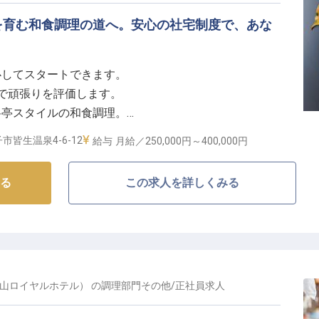
を育む和食調理の道へ。安心の社宅制度で、あな
心してスタートできます。
賞与で頑張りを評価します。
料亭スタイルの和食調理。
し、腕を磨く喜び。
市皆生温泉4-6-12
給与
月給／250,000円～
400,000円
館のおもてなし】
る
この求人を詳しくみる
見てこそ真の料理になる」という想いを大切にしていま
亭スタイルの旅館として、調理だけでなく、お客様の目
理を運び、その一皿に込めた想いを直接お伝えする機会
、心温まるおもてなしを追求できる、やりがい溢れる環
大山ロイヤルホテル）
の
調理部門その他
/
正社員
求人