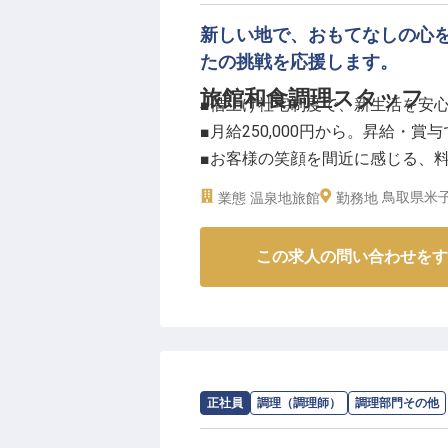
新しい地で、おもてなしの心
たの挑戦を応援します。
旅館和食調理スタッフ
■借上げ社宅制度で、新生活を安
■月給250,000円から。昇給・
■お客様の笑顔を間近に感じる、
■温泉地で四季折々の食材を活か
鳥取県米子
業態
温泉地旅館
勤務地
ーー【お客様の心に響く、料亭旅
この求人の問い合わせをす
当館では、「料理はお客様の顔を
す。
料理人がお客様と直接向き合う料
の前で腕を振るったり、個室で料
が豊富です。
お客様の笑顔を間近に感じながら
求人情報：
ロイヤルホテル 大山（旧:
正社員
調理（調理師）
調理部門その他
境です。