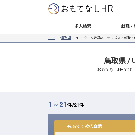
就職・
求人検索
TOP
鳥取県
U・Iターン歓迎のホテル 求人・転職
鳥取県 
おもてなしHRでは
1 ~ 21
件/
21
件
おすすめの企業