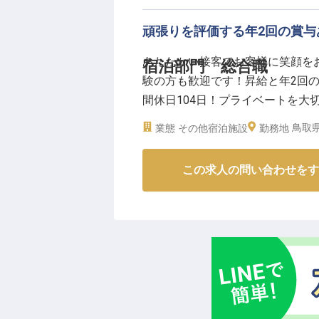
る環境です。
頑張りを評価する年2回の賞
【働く環境のポイント】
あたたかい接客でお客様に笑顔を
宿泊部門 総合職
・月給250,000円〜400,000
験の方も歓迎です！昇給と年2回
・借上げ社宅制度（本人負担50%）
間休日104日！プライベートを大
ンも安心
季」は、ミネラルを多く含んだ、
・まかない（昼食）／退職金制度
鳥取県
業態
その他宿泊施設
勤務地
は、目の前に広がる海の潮風を感
求人は2023年10月13日時点の情
※2026年7月24日時点の情報です
この求人の問い合わせをす