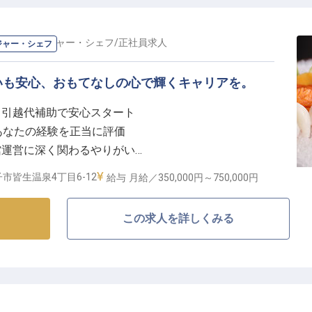
長・マネージャー・シェフ
/
正社員
求人
ジャー・シェフ
いも安心、おもてなしの心で輝くキャリアを。
と引越代補助で安心スタート
0円！あなたの経験を正当に評価
館運営に深く関わるやりがい
プ。旅館の未来を共に創る
市皆生温泉4丁目6-12
給与
月給／350,000円～
750,000円
しを追求する舞台】
この求人を詳しくみる
温まるおもてなしを提供する旅館で、副料理長としてご
もちろん、鉄板料理カウンターでの直接のサービスを通
ていただけます。
ィ向上にも積極的に関わり、お客様に最高の食体験をお