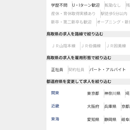
学歴不問
U・Iターン歓迎
転勤なし
残
産休・育休取得実績あり
駅徒歩5分以内
新卒・第二新卒も歓迎
オープニング・新
鳥取県
の求人を路線で絞り込む
ＪＲ山陰本線
ＪＲ伯備線
ＪＲ因美線
鳥取県の求人を雇用形態で絞り込む
正社員
契約社員
パート・アルバイト
都道府県を変更して求人を絞り込む
関東
東京都
神奈川県
埼
近畿
大阪府
兵庫県
京都
東海
愛知県
静岡県
岐阜