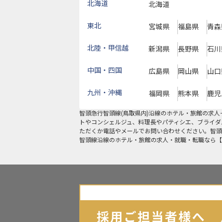
北海道
北海道
東北
宮城県
福島県
青森
北陸・甲信越
新潟県
長野県
石川
中国・四国
広島県
岡山県
山口
九州・沖縄
福岡県
熊本県
鹿児
智頭急行智頭線(鳥取県内)沿線
のホテル・旅館の求人
トやコンシェルジュ、料理長やパティシエ、ブライダ
ただくか電話やメールでお問い合わせください。智頭
智頭線沿線のホテル・旅館の求人・就職・転職なら【