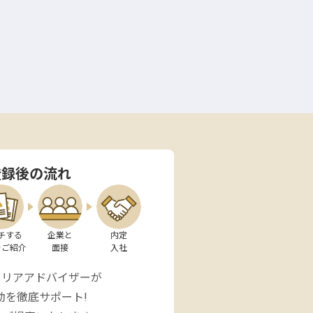
登録後の流れ
チする

企業と

内定

をご紹介
面接
入社
ャリアアドバイザーが
動を徹底サポート!