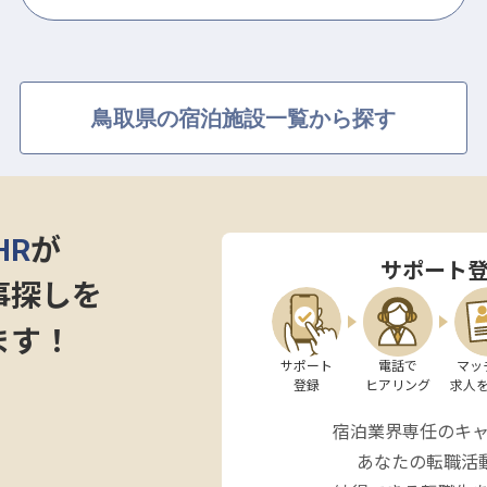
鳥取県の宿泊施設一覧から探す
HR
が
サポート
事探しを
ます！
サポート

電話で

マッ
登録
ヒアリング
求人
宿泊業界専任のキ
あなたの転職活