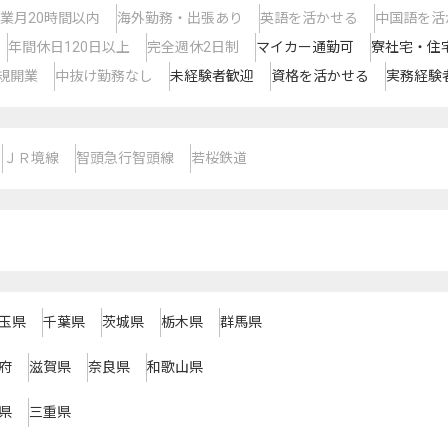
業月20時間以内
海外勤務・出張あり
英語を活かせる
中国語を活
年間休日120日以上
完全週休2日制
マイカー通勤可
寮社宅・住
規開業
中抜け勤務なし
未経験者歓迎
資格を活かせる
実務経験
ＪＲ境線
智頭急行智頭線
若桜鉄道
玉県
千葉県
茨城県
栃木県
群馬県
府
滋賀県
奈良県
和歌山県
県
三重県