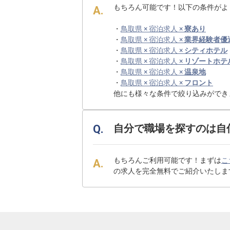
もちろん可能です！以下の条件がよ
・
鳥取県 × 宿泊求人 ×
寮あり
・
鳥取県 × 宿泊求人 ×
業界経験者優
・
鳥取県 × 宿泊求人 ×
シティホテル
・
鳥取県 × 宿泊求人 ×
リゾートホテ
・
鳥取県 × 宿泊求人 ×
温泉地
・
鳥取県 × 宿泊求人 ×
フロント
他にも様々な条件で絞り込みができ
自分で職場を探すのは自
もちろんご利用可能です！まずは
こ
の求人を完全無料でご紹介いたしま