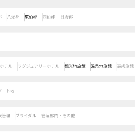
郡
八頭郡
東伯郡
西伯郡
日野郡
ホテル
ラグジュアリーホテル
観光地旅館
温泉地旅館
高級旅館
ゾート地
設管理
ブライダル
管理部門・その他