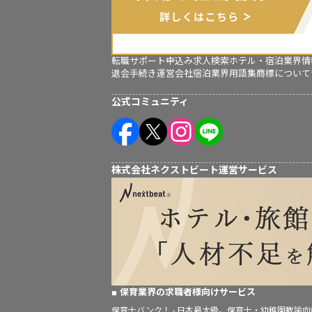
転職サポート申込み
求人検索
ホテル・宿泊業界情
退会手続き
運営会社
宿泊業界用語集
商標について
公式コミュニティ
株式会社ネクストビート運営サービス
保育業界の求職者様向けサービス
保育士バンク！ - 日本最大級。保育士・幼稚園教諭