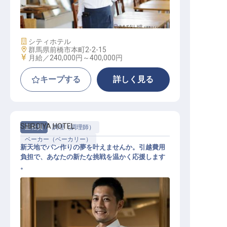
レストランサービススタッフ
施設業態
シティホテル
勤務地
群馬県前橋市本町2-2-15
給与
月給／240,000円～
400,000円
キープする
詳しく見る
SHIROIYA HOTEL
正社員
調理（調理師）
ベーカー（ベーカリー）
新天地でパン作りの夢を叶えませんか。引越費用
負担で、あなたの新たな挑戦を温かく応援します
。