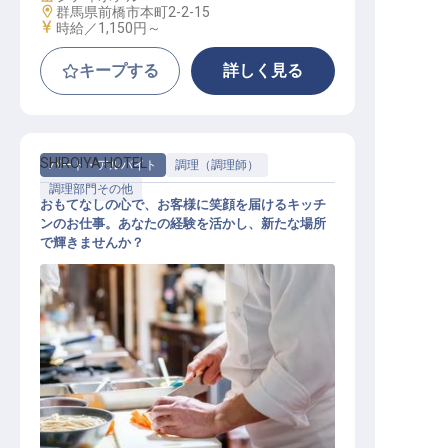
勤務地
群馬県前橋市本町2-2-15
給与
時給／1,150円～
キープする
詳しく見る
SHIROIYA HOTEL
パート・アルバイト
調理（調理師）
調理部門その他
おもてなしの心で、お客様に笑顔を届けるキッチ
ンのお仕事。あなたの経験を活かし、新たな場所
で輝きませんか？
キッチンスタッフ（アルバイト）