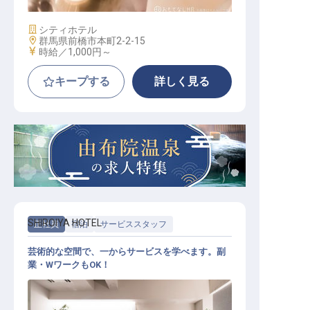
施設業態
シティホテル
勤務地
群馬県前橋市本町2-2-15
給与
時給／1,000円～
キープする
詳しく見る
SHIROIYA HOTEL
正社員
宿泊
サービススタッフ
芸術的な空間で、一からサービスを学べます。副
業・WワークもOK！