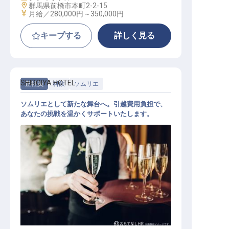
勤務地
群馬県前橋市本町2-2-15
給与
月給／280,000円～
350,000円
キープする
詳しく見る
SHIROIYA HOTEL
正社員
料飲
ソムリエ
ソムリエとして新たな舞台へ。引越費用負担で、
あなたの挑戦を温かくサポートいたします。
ソムリエ