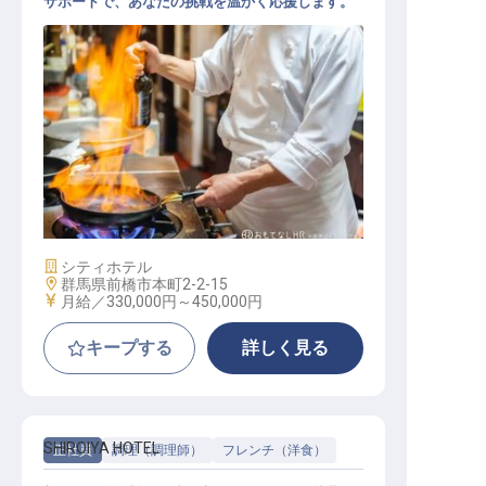
サポートで、あなたの挑戦を温かく応援します。
キッチンサブチーフ（スーシェフ）
施設業態
シティホテル
勤務地
群馬県前橋市本町2-2-15
給与
月給／330,000円～
450,000円
キープする
詳しく見る
SHIROIYA HOTEL
正社員
調理（調理師）
フレンチ（洋食）