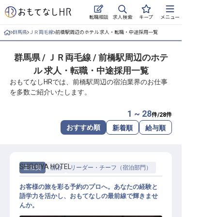
求人検索
転職相談
キープ
メニュー
群馬県
ＪＲ両毛線
前橋駅周辺のホテル 求人・転職・中途採用一覧
ログイン
群馬県 / ＪＲ両毛線 / 前橋駅周辺のホテ
求人・施設を探す
ル 求人・転職・中途採用一覧
キープした求人
おもてなしHRでは、前橋駅周辺の宿泊業界のお仕事
を多数ご紹介いたします。
就職・転職 合同説明会
1 ~ 28
件/
28
件
おもてなしHRについて
おすすめ順
新着順
給与順
ご利用の流れ
SHIROIYA HOTEL
正社員
宿泊
リーダー・チーフ（宿泊部門）
よくある質問
お客様の旅を彩る予約のプロへ。あなたの経験と
ホテル・宿泊業界情報コラム
語学力を活かし、おもてなしの最前線で輝きませ
んか。