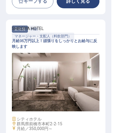
キープする
詳しく見る
SHIROIYA HOTEL
正社員
料飲
マネージャー・支配人（料飲部門）
月給35万円以上！頑張りをしっかりとお給与に反
映します
レストランマネージャー
施設業態
シティホテル
勤務地
群馬県前橋市本町2-2-15
給与
月給／350,000円～