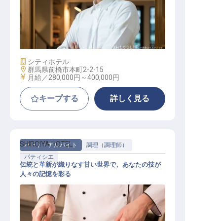
パン製造スタッフ
施設業態
シティホテル
勤務地
群馬県前橋市本町2-2-15
給与
月給／280,000円～
400,000円
キープする
詳しく見る
SHIROIYA HOTEL
パート・アルバイト
調理（調理師）
パティシエ
伝統と革新が織りなす甘い世界で、あなたの技が
人々の記憶を彩る