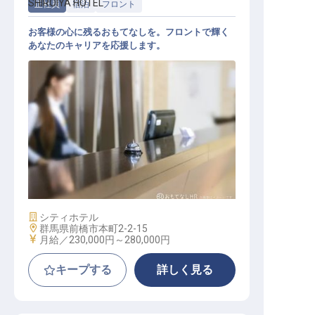
SHIROIYA HOTEL
正社員
宿泊
フロント
お客様の心に残るおもてなしを。フロントで輝く
あなたのキャリアを応援します。
フロントスタッフ
施設業態
シティホテル
勤務地
群馬県前橋市本町2-2-15
給与
月給／230,000円～
280,000円
キープする
詳しく見る