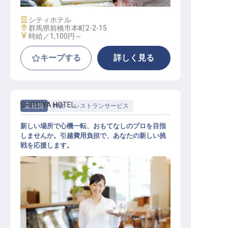
施設業態
シティホテル
勤務地
群馬県前橋市本町2-2-15
給与
時給／1,100円～
キープする
詳しく見る
SHIROIYA HOTEL
正社員
料飲
レストランサービス
新しい場所で心機一転、おもてなしのプロを目指
しませんか。引越費用負担で、あなたの新しい挑
戦を応援します。