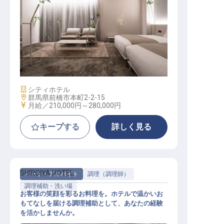
サービススタッフ
施設業態
シティホテル
勤務地
群馬県前橋市本町2-2-15
給与
月給／210,000円～
280,000円
キープする
詳しく見る
SHIROIYA HOTEL
パート・アルバイト
調理（調理師）
調理補助・洗い場
お客様の笑顔を彩るお料理を。ホテルで温かいお
もてなしを届ける調理補助として、あなたの経験
を活かしませんか。