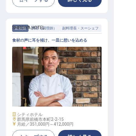
SHIROIYA HOTEL
正社員
調理（調理師）
副料理長・スーシェフ
食材の声に耳を傾け、一皿に想いを込める
スーシェフ
施設業態
シティホテル
勤務地
群馬県前橋市本町2-2-15
給与
月給／351,000円～
412,000円