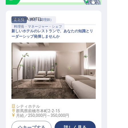
SHIROIYA HOTEL
正社員
調理（調理師）
料理長・マネージャー・シェフ
新しいホテルのレストランで、あなたの知識とリ
ーダーシップ発揮しませんか
料理長
施設業態
シティホテル
勤務地
群馬県前橋市本町2-2-15
給与
月給／250,000円～
350,000円
キープする
詳しく見る