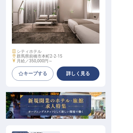
デューティーマネージャー
施設業態
シティホテル
勤務地
群馬県前橋市本町2-2-15
給与
月給／350,000円～
キープする
詳しく見る