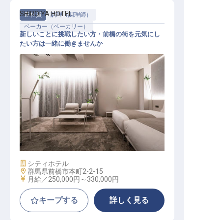
SHIROIYA HOTEL
正社員
調理（調理師）
ベーカー（ベーカリー）
新しいことに挑戦したい方・前橋の街を元気にし
たい方は一緒に働きませんか
ベーカリー ブーランジェ
施設業態
シティホテル
勤務地
群馬県前橋市本町2-2-15
給与
月給／250,000円～
330,000円
キープする
詳しく見る