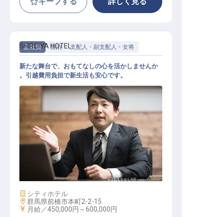
キープする
詳しく見る
SHIROIYA HOTEL
正社員
宿泊
支配人・副支配人・女将
新たな舞台で、おもてなしの心を活かしませんか
。引越費用負担で新生活も安心です。
副総支配人（AGM）
施設業態
シティホテル
勤務地
群馬県前橋市本町2-2-15
給与
月給／450,000円～
600,000円