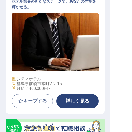
ホテル業界の新たなステージで、あなたの才能を
輝かせる。
宿泊予約マネージャー
施設業態
シティホテル
勤務地
群馬県前橋市本町2-2-15
給与
月給／400,000円～
キープする
詳しく見る