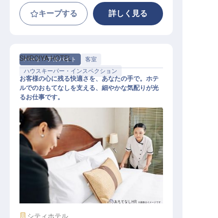
キープする
詳しく見る
SHIROIYA HOTEL
パート・アルバイト
客室
ハウスキーパー・インスペクション
お客様の心に残る快適さを、あなたの手で。ホテ
ルでのおもてなしを支える、細やかな気配りが光
るお仕事です。
ホテルスタッフ（アルバイト）
施設業態
シティホテル