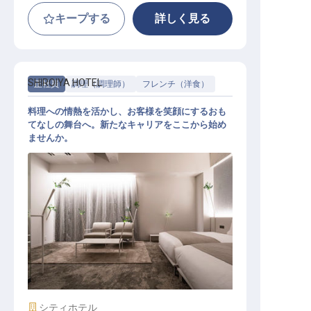
キープする
詳しく見る
SHIROIYA HOTEL
正社員
調理（調理師）
フレンチ（洋食）
料理への情熱を活かし、お客様を笑顔にするおも
てなしの舞台へ。新たなキャリアをここから始め
ませんか。
洋食調理
施設業態
シティホテル