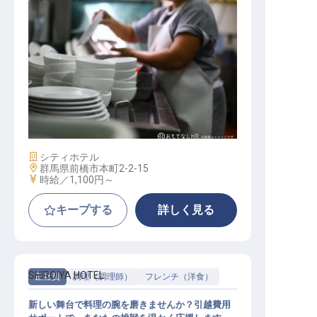
調理補助スタッフ（アルバイト）
施設業態
シティホテル
勤務地
群馬県前橋市本町2-2-15
給与
時給／1,100円～
キープする
詳しく見る
SHIROIYA HOTEL
正社員
調理（調理師）
フレンチ（洋食）
新しい舞台で料理の腕を磨きませんか？引越費用