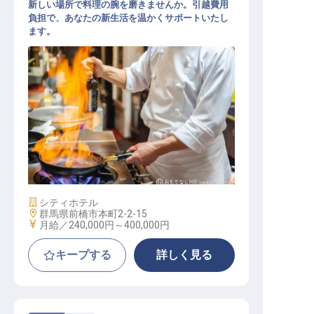
新しい場所で料理の腕を磨きませんか。引越費用
負担で、あなたの新生活を温かくサポートいたし
ます。
キッチンスタッフ
施設業態
シティホテル
勤務地
群馬県前橋市本町2-2-15
給与
月給／240,000円～
400,000円
キープする
詳しく見る