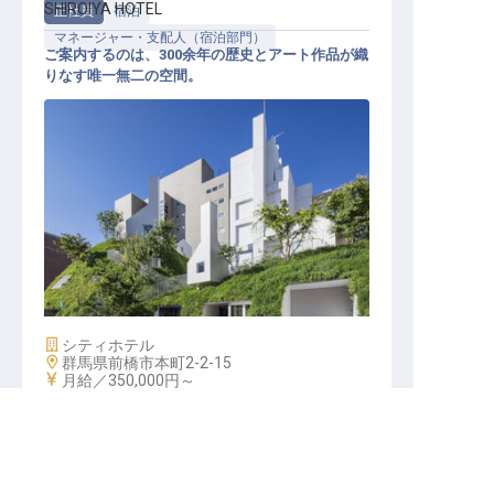
SHIROIYA HOTEL
正社員
宿泊
マネージャー・支配人（宿泊部門）
ご案内するのは、300余年の歴史とアート作品が織
りなす唯一無二の空間。
リザベーションマネジャー（月給35
万円以上／月8日休み）
施設業態
シティホテル
勤務地
群馬県前橋市本町2-2-15
給与
月給／350,000円～
キープする
詳しく見る
転職サポートに申し込む
無料