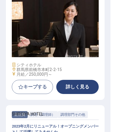
転職サポートに申し込む
無料
採用をお考えの企業様へ
リザベーションスーパーバイザー
施設業態
シティホテル
勤務地
群馬県前橋市本町2-2-15
給与
月給／250,000円～
キープする
詳しく見る
SHIROIYA HOTEL
正社員
調理（調理師）
調理部門その他
2023年2月にリニューアル！オープニングメンバー
として活躍してみませんか