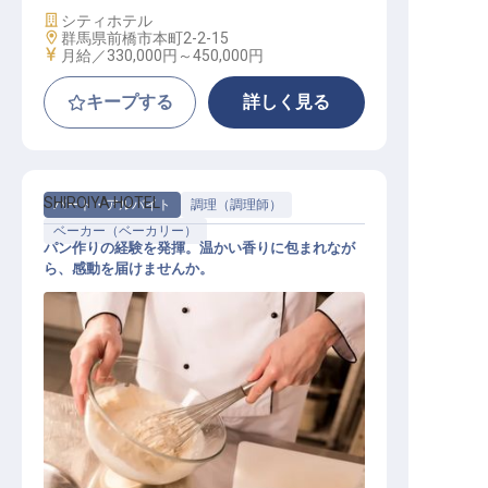
施設業態
シティホテル
勤務地
群馬県前橋市本町2-2-15
給与
月給／330,000円～
450,000円
キープする
詳しく見る
SHIROIYA HOTEL
パート・アルバイト
調理（調理師）
ベーカー（ベーカリー）
パン作りの経験を発揮。温かい香りに包まれなが
ら、感動を届けませんか。
ベーカリーアシスタント（アルバイ
ト）