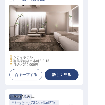
キッチンスタッフ
施設業態
シティホテル
勤務地
群馬県前橋市本町2-2-15
給与
月給／210,000円～
キープする
詳しく見る
SHIROIYA HOTEL
正社員
宿泊
マネージャー・支配人（宿泊部門）