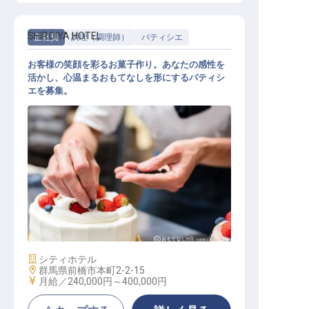
SHIROIYA HOTEL
正社員
調理（調理師）
パティシエ
お客様の笑顔を彩るお菓子作り。あなたの感性を
活かし、心温まるおもてなしを形にするパティシ
エを募集。
パティシエ
施設業態
シティホテル
勤務地
群馬県前橋市本町2-2-15
給与
月給／240,000円～
400,000円