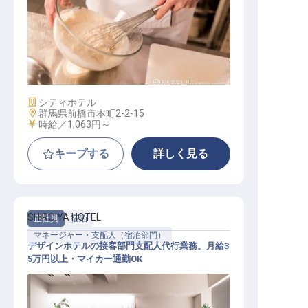
パティシエ
施設業態
シティホテル
勤務地
群馬県前橋市本町2-2-15
給与
時給／1,063円～
キープする
詳しく見る
SHIROIYA HOTEL
正社員
宿泊
マネージャー・支配人（宿泊部門）
デザインホテルの接客部門支配人代行業務。月給3
5万円以上・マイカー通勤OK