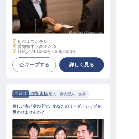
フロントマネージャー候補
施設業態
ビジネスホテル
勤務地
愛知県中区錦3-7-13
給与
月給／240,000円～
300,000円
キープする
詳しく見る
天空海遊の宿 末広
正社員
宿泊
支配人・副支配人・女将
美しい海と空の下で、あなたのリーダーシップを
輝かせませんか？