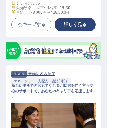
施設業態
シティホテル
勤務地
愛知県名古屋市中区錦1-19-30
給与
月給／178,000円～
428,000円
キープする
詳しく見る
ホテルナチュレ名古屋栄
正社員
宿泊
マネージャー・支配人（宿泊部門）
新しい場所でのおもてなしを。転居を伴う方も安
心のサポートで、あなたのキャリアを応援します
。