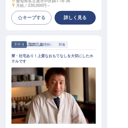
勤務地
愛知県名古屋市中区錦1-16-36
給与
月給／230,000円～
キープする
詳しく見る
名古屋観光ホテル
正社員
調理（調理師）
和食
寮・社宅あり！上質なおもてなしを大切にしたホ
テルです
和食調理