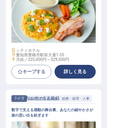
レストランのサービススタッフ
施設業態
シティホテル
勤務地
愛知県豊橋市駅前大通1-55
給与
月給／225,000円～
329,500円
キープする
詳しく見る
ホテルJALシティ名古屋 錦
正社員
管理部門・その他
総務・経理・人事
数字で支える感動の舞台裏、あなたの細やかさが
旅の思い出を紡ぎます