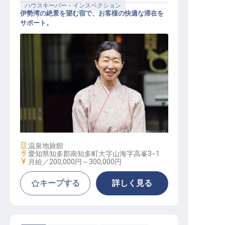
ハウスキーパー・インスペクション
伊勢湾の絶景を望む宿で、お客様の快適な滞在を
サポート。
清掃係
施設業態
温泉地旅館
勤務地
愛知県知多郡南知多町大字山海字高峯3−1
給与
月給／200,000円～
300,000円
キープする
詳しく見る