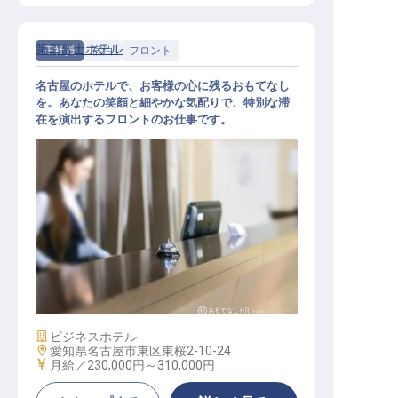
第二富士ホテル
正社員
宿泊
フロント
名古屋のホテルで、お客様の心に残るおもてなし
を。あなたの笑顔と細やかな気配りで、特別な滞
在を演出するフロントのお仕事です。
フロント
施設業態
ビジネスホテル
勤務地
愛知県名古屋市東区東桜2-10-24
給与
月給／230,000円～
310,000円