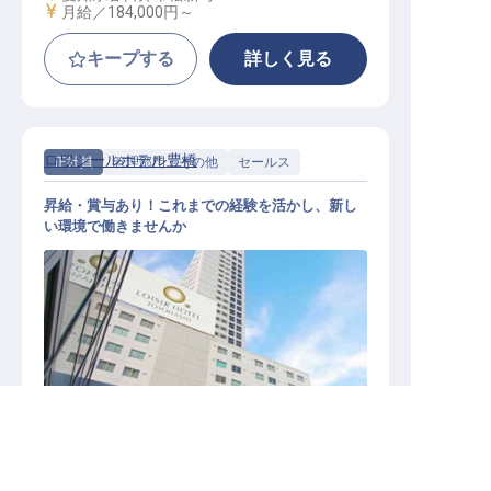
給与
月給／184,000円～
キープする
詳しく見る
ロワジールホテル豊橋
正社員
管理部門・その他
セールス
昇給・賞与あり！これまでの経験を活かし、新し
い環境で働きませんか
営業
愛知県の求人を紹介してもらう