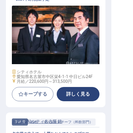
ホテルマネージャー候補
施設業態
シティホテル
勤務地
愛知県名古屋市中区栄4-1-1 中日ビル24F
給与
月給／220,600円～
313,500円
キープする
詳しく見る
ホテルJALシティ名古屋 錦
正社員
料飲
リーダー・チーフ（料飲部門）