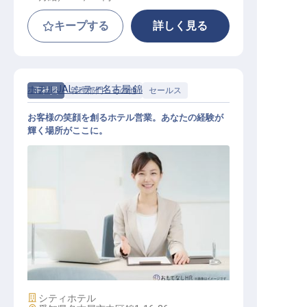
キープする
詳しく見る
ホテルJALシティ名古屋 錦
正社員
管理部門・その他
セールス
お客様の笑顔を創るホテル営業。あなたの経験が
輝く場所がここに。
営業 セールススタッフ
施設業態
シティホテル