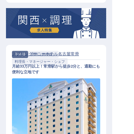
スプリングサニーホテル名古屋常滑
正社員
調理（調理師）
料理長・マネージャー・シェフ
月給33万円以上！常滑駅から徒歩2分と、通勤にも
便利な立地です
料理長