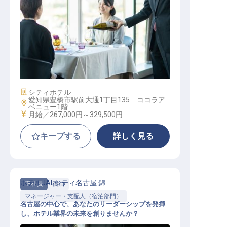
中華レストランサービス（マネージ
ャー候補）
施設業態
シティホテル
愛知県豊橋市駅前大通1丁目135 ココラア
勤務地
ベニュー1階
給与
月給／267,000円～
329,500円
キープする
詳しく見る
ホテルJALシティ名古屋 錦
正社員
宿泊
マネージャー・支配人（宿泊部門）
名古屋の中心で、あなたのリーダーシップを発揮
し、ホテル業界の未来を創りませんか？