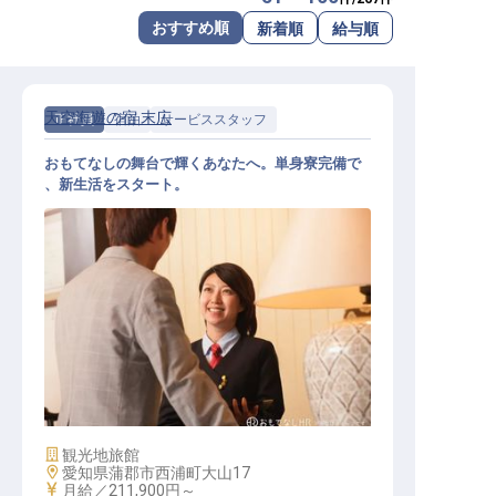
転職サポートに申し込む
おすすめ順
新着順
給与順
無料
採用をお考えの企業様へ
天空海遊の宿 末広
正社員
宿泊
サービススタッフ
おもてなしの舞台で輝くあなたへ。単身寮完備で
、新生活をスタート。
マルチタスク（サービススタッフ）
施設業態
観光地旅館
勤務地
愛知県蒲郡市西浦町大山17
給与
月給／211,900円～