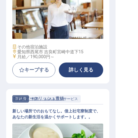
レストランサービス
施設業態
その他宿泊施設
勤務地
愛知県西尾市 吉良町宮崎中道下15
給与
月給／190,000円～
キープする
詳しく見る
ホテルアークリッシュ豊橋
正社員
料飲
レストランサービス
新しい場所でのおもてなし。借上社宅寮制度で、
あなたの新生活を温かくサポートします。。