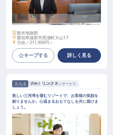
宿泊予約
施設業態
観光地旅館
勤務地
愛知県蒲郡市西浦町大山17
給与
月給／211,900円～
キープする
詳しく見る
三河湾リゾートリンクス
正社員
料飲
レストランサービス
美しい三河湾を望むリゾートで、お客様の笑顔を
創りませんか。心温まるおもてなしを共に届けま
しょう。