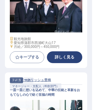
支配人候補（オペレーション・予約
販売の統括）
施設業態
観光地旅館
勤務地
愛知県蒲郡市西浦町大山17
給与
月給／300,000円～
450,000円
キープする
詳しく見る
ホテルアークリッシュ豊橋
正社員
料飲
マネージャー・支配人（料飲部門）
一皿一皿に想いを込めて、中華の伝統と革新をお
もてなしの心で紡ぐ至福の時間