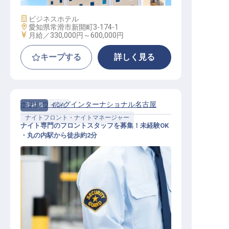
施設業態
ビジネスホテル
勤務地
愛知県常滑市新開町3-174-1
給与
月給／330,000円～
600,000円
キープする
詳しく見る
ホテルウィングインターナショナル名古屋
正社員
宿泊
ナイトフロント・ナイトマネージャー
ナイト専門のフロントスタッフを募集！未経験OK
・丸の内駅から徒歩約2分
ナイトフロント・ナイトマネージャ