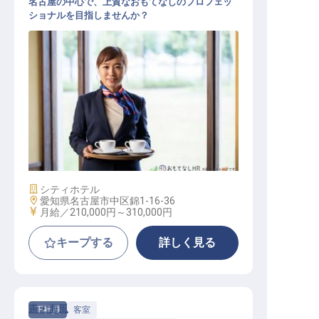
名古屋の中心で、上質なおもてなしのプロフェッ
ショナルを目指しませんか？
レストラン主任
施設業態
シティホテル
勤務地
愛知県名古屋市中区錦1-16-36
給与
月給／210,000円～
310,000円
キープする
詳しく見る
粛・海風
正社員
客室