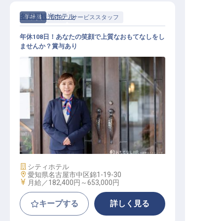
名古屋観光ホテル
正社員
宿泊
サービススタッフ
年休108日！あなたの笑顔で上質なおもてなしをし
ませんか？賞与あり
宿泊
施設業態
シティホテル
勤務地
愛知県名古屋市中区錦1-19-30
給与
月給／182,400円～
653,000円
キープする
詳しく見る