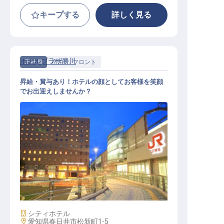
キープする
詳しく見る
ホテルプラザ勝川
正社員
宿泊
フロント
昇給・賞与あり！ホテルの顔としてお客様を笑顔
でお出迎えしませんか？
フロントスタッフ
施設業態
シティホテル
勤務地
愛知県春日井市松新町1-5