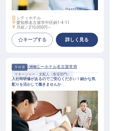
ー / 正社員
施設業態
シティホテル
勤務地
愛知県名古屋市中区錦1-4-11
給与
月給／210,000円～
キープする
詳しく見る
スプリングサニーホテル名古屋常滑
正社員
客室
マネージャー・支配人（客室部門）
入社時研修があるのでご安心ください！細かな気
配りを活かして働きませんか