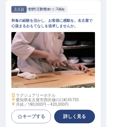
エスパシオナゴヤキャッスル
正社員
調理（調理師）
和食
和食の経験を活かし、お客様に感動を。名古屋で
心温まるおもてなしを追求しませんか。
和食料理
施設業態
ラグジュアリーホテル
勤務地
愛知県名古屋市西区樋の口町45735
給与
月給／180,000円～
420,000円
キープする
詳しく見る