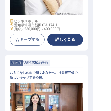
ホテル清掃責任者
施設業態
ビジネスホテル
勤務地
愛知県常滑市新開町3-174-1
給与
月給／230,000円～
400,000円
キープする
詳しく見る
天空海遊の宿 末広
正社員
宿泊
宿泊予約
おもてなしの心で輝くあなたへ。社員寮完備で、
新しいキャリアを応援。