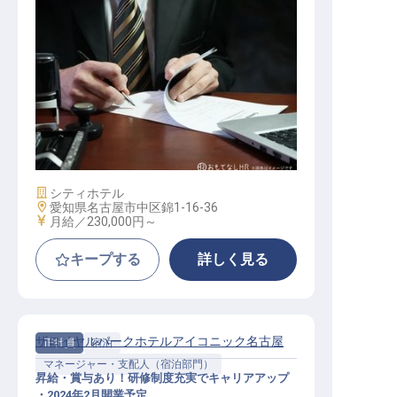
宿泊部責任者
施設業態
シティホテル
勤務地
愛知県名古屋市中区錦1-16-36
給与
月給／230,000円～
キープする
詳しく見る
ザロイヤルパークホテルアイコニック名古屋
正社員
宿泊
マネージャー・支配人（宿泊部門）
昇給・賞与あり！研修制度充実でキャリアアップ
・2024年2月開業予定