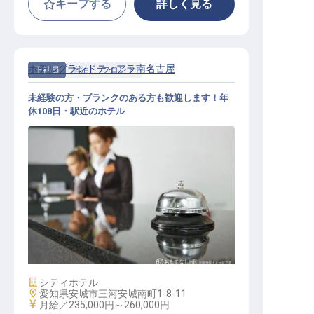
キープする
詳しく見る
ホテルグランドティアラ南名古屋
正社員
宿泊
フロント
未経験の方・ブランクのある方も歓迎します！年
休108日・駅近のホテル
フロント
施設業態
シティホテル
勤務地
愛知県安城市三河安城南町1-8-11
給与
月給／235,000円～
260,000円