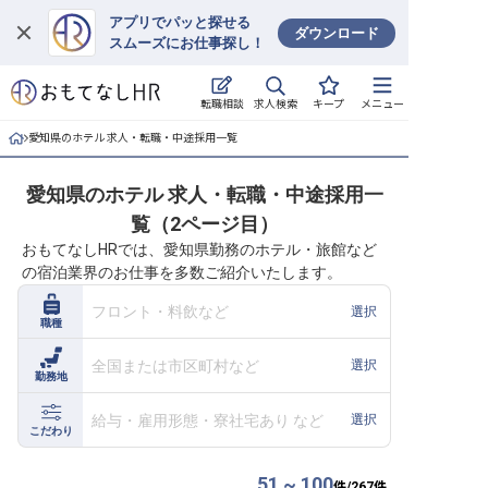
アプリでパッと探せる
ダウンロード
スムーズにお仕事探し！
ログイン
求人検索
転職相談
キープ
メニュー
求人・施設を探す
愛知県のホテル 求人・転職・中途採用一覧
キープした求人
愛知県のホテル 求人・転職・中途採用一
覧（2ページ目）
就職・転職 合同説明会
おもてなしHRでは、愛知県勤務のホテル・旅館など
の宿泊業界のお仕事を多数ご紹介いたします。
おもてなしHRについて
フロント・料飲など
選択
職種
ご利用の流れ
全国または市区町村など
選択
勤務地
よくある質問
給与・雇用形態・寮社宅あり など
選択
ホテル・宿泊業界情報コラム
こだわり
51 ~ 100
件/
267
件