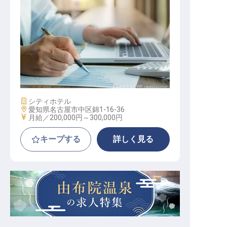
経理・総務アシスタント
施設業態
シティホテル
勤務地
愛知県名古屋市中区錦1-16-36
給与
月給／200,000円～
300,000円
キープする
詳しく見る