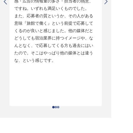
感・広告の情報量の多さ・担当者の熱意、
タイミング
ですね。いずれも満足いくものでした。

じています。
また、応募者の質というか、その人がある
そして他の
意味『旅館で働く』という前提で応募して
ている人材
くるのが良いと感じました。他の媒体だと
チしていま
どうしても宿泊業界に持つイメージや、な
ている人材
んとなく、で応募してくる方も過去にはい
結構あって。
たので。そこはやっぱり他の媒体とは違う
とりあえず
な、という感じです。
ちはわかる
それがなか