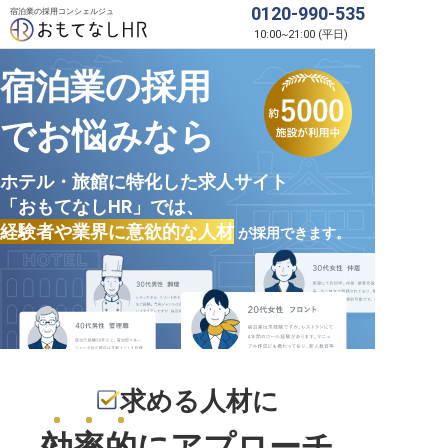
0120-990-535
宿泊業の採用コンシェルジュ
10:00
~
21:00
(
平日
)
宿泊業の採用
でお悩みなら
ホテル・旅館に特化した求人サイト
「おもてなしHR」では、
経験者や業界に意欲的な人材
が採用できます。
求める人材に
効率的
にアプローチ