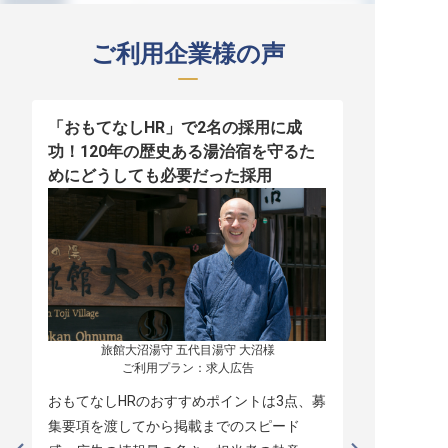
ご利用企業様の声
「おもてなしHR」で2名の採用に成
少人数運営
功！120年の歴史ある湯治宿を守るた
職！「おも
めにどうしても必要だった採用
者の採用
旅館大沼湯守 五代目湯守 大沼様

ご利用プラン：求人広告
おもてなしHRのおすすめポイントは3点、募
本当に緊急
集要項を渡してから掲載までのスピード
レスポンス