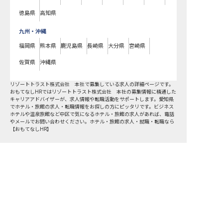
徳島県
高知県
九州・沖縄
福岡県
熊本県
鹿児島県
長崎県
大分県
宮崎県
佐賀県
沖縄県
リゾートトラスト株式会社 本社で募集している求人の詳細ページです。
おもてなしHRではリゾートトラスト株式会社 本社の募集情報に精通した
キャリアアドバイザーが、求人情報や転職活動をサポートします。愛知県
でホテル・旅館の求人・転職情報をお探しの方にピッタリです。ビジネス
ホテルや温泉旅館など
中区
で気になるホテル・旅館の求人があれば、電話
やメールでお問い合わせください。ホテル・旅館の求人・就職・転職なら
【おもてなしHR】
おもてなしHR
が
あなたのお仕事探しを
お手伝いします！