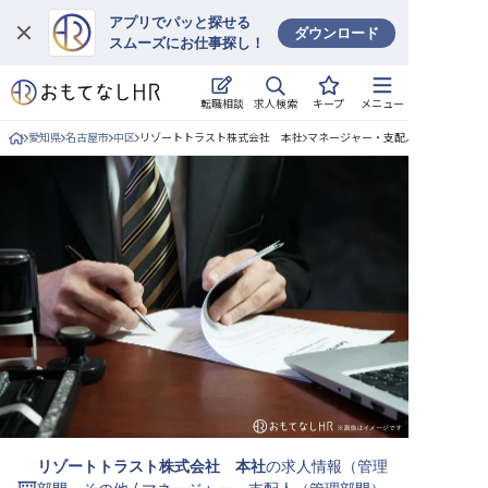
アプリでパッと探せる
ダウンロード
スムーズにお仕事探し！
ログイン
求人検索
転職相談
キープ
メニュー
求人・施設を探す
愛知県
名古屋市
中区
リゾートトラスト株式会社 本社
マネージャー・支配人（管理部門）/
キープした求人
就職・転職 合同説明会
おもてなしHRについて
ご利用の流れ
よくある質問
ホテル・宿泊業界情報コラム
リゾートトラスト株式会社 本社
の求人情報（
管理