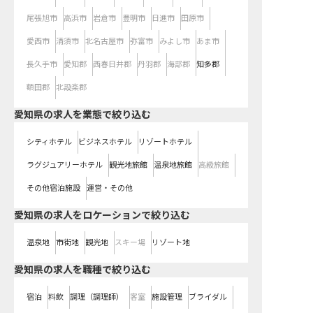
尾張旭市
高浜市
岩倉市
豊明市
日進市
田原市
愛西市
清須市
北名古屋市
弥富市
みよし市
あま市
長久手市
愛知郡
西春日井郡
丹羽郡
海部郡
知多郡
額田郡
北設楽郡
愛知県の求人を業態で絞り込む
シティホテル
ビジネスホテル
リゾートホテル
ラグジュアリーホテル
観光地旅館
温泉地旅館
高級旅館
その他宿泊施設
運営・その他
愛知県の求人をロケーションで絞り込む
温泉地
市街地
観光地
スキー場
リゾート地
愛知県の求人を職種で絞り込む
宿泊
料飲
調理（調理師）
客室
施設管理
ブライダル