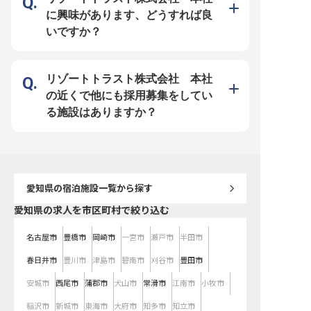
ください。 最高の素材と環境で、
を支える環境】 月給230,000円に加
える感動を共に生み出し
あなたの才能を存分に発揮できる場
え、通勤手当も支給され、安定した
お客様の笑顔が、私たち
に興味があります、どうすれば良
所がここにあります。 ーー【成長
生活をサポートします。 年間休日
よりの喜びです。 ーー成長を実感
を支える環境と、未来を描くキャリ
110日、月平均残業10時間程度と、
できる、キャリアアップの
いですか？
アパス】 当施設では、従業員一人
プライベートも大切にできる環境で
施設では、あなたのキャ
ひとりの成長を全力でサポートする
す。社会保険完備はもちろん、有給
を全力でサポートする環
環境が整っています。 充実した研
休暇や育児休暇も取得可能。 名古
います。マネージャーと
修制度や資格取得報奨制度、さらに
屋駅からアクセスしやすい立地で、
ムをまとめ、スタッフの
は競技会への参加支援など、あなた
あなたのホテル営業経験を存分に発
て組織全体のサービス品
のスキルアップとキャリア形成を多
揮し、さらなるキャリアアップを目
献できます。新入社員研
リゾートトラスト株式会社 本社
角的に応援します。 経験豊富な仲
指せる職場です。 ※2025年11月17
別研修、専門コース研修
間たちと共に、切磋琢磨しながら技
日時点の情報です
にわたる研修制度で、常
の近くで他にも採用募集をしてい
術を磨き、新たな挑戦を続けること
キルを磨き続けられるで
ができます。 安定した環境で、あ
給280,000円からのスタ
る施設はありますか？
なたの夢を形にし、おもてなしのプ
え、年2回の賞与や年1回
ロフェッショナルとして輝く未来を
で、あなたの頑張りを正
築きましょう。 ※2026年04月10日
ます。安定した環境で、
時点の情報です
アを築いていきたい方に
です。
愛知県
の宿泊施設一覧から探す
愛知県の求人を市区町村で絞り込む
名古屋市
豊橋市
岡崎市
一宮市
瀬戸市
半田市
春日井市
豊川市
津島市
碧南市
刈谷市
豊田市
安城市
西尾市
蒲郡市
犬山市
常滑市
江南市
小牧市
稲沢市
新城市
東海市
大府市
知多市
知立市