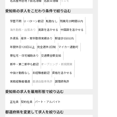
名古屋市営地下鉄名港線
名鉄空港線
リニモ
愛知県の求人をこだわり条件で絞り込む
学歴不問
U・Iターン歓迎
転勤なし
残業月20時間以内
海外勤務・出張あり
英語を活かせる
中国語を活かせる
外資系
産休・育休取得実績あり
駅徒歩5分以内
年間休日120日以上
完全週休2日制
マイカー通勤可
寮社宅・住宅補助あり
交通費全額支給
新卒・第二新卒も歓迎
オープニング・新規開業
中抜け勤務なし
未経験者歓迎
資格を活かせる
実務経験者優遇
普通自動車免許
調理師免許
愛知県の求人を雇用形態で絞り込む
正社員
契約社員
パート・アルバイト
都道府県を変更して求人を絞り込む