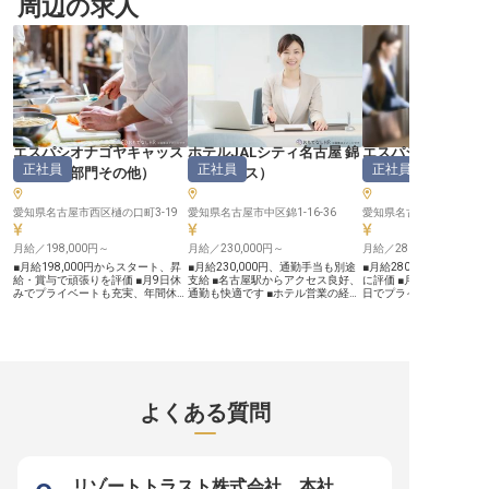
周辺の求人
客管理から施設管理まで、ホテル運
最大限に引き出し、情報発信を通じ
います。 経理職として、
営の要となるポジションです。温か
てブランド価値を高める重要な役割
盤を支える重要な役割を
みのあるサービスと最新技術を融合
です。 プレスリリースやWEBメデ
だきます。 あなたのこれ
させた新しいホテル体験を創り出す
ィアでの発信、魅力的なイベントの
験を活かし、正確かつ丁
一員として、あなたのホスピタリテ
企画、そしてメディア対応まで、あ
通じて、組織全体の円滑
ィを活かしてみませんか？ お客様
なたの手腕で多くのお客様に喜びと
献してください。 落ち着
の「また来たい」という言葉が何よ
驚きをお届けしてください。おもて
で、じっくりと業務に取
りのやりがいです★ ーー【あなた
なしの心を形にする、やりがい溢れ
制を整えておりますので
のアイデアを形にできる成長環境】
るポジションです。 ーー【安定と
ださい。 ーー【キャリアアップを
ホテル・飲食業界での経験を活か
成長を両立する、理想のキャリアパ
応援する、成長の機会】 
し、運営マネージャーとしてさらな
ス】 あなたの経験とスキルを正当
ロフェッショナルとして
るキャリアアップが可能です◎ ス
に評価し、月給570,000円から
スキルアップを目指せる
エスパシオナゴヤキャッス
ホテルJALシティ名古屋 錦
エスパシオナゴヤ
タッフの教育や指導を通じてマネジ
760,000円という高水準の給与をご
管理職候補として、マネ
正社員
正社員
正社員
ル
（
調理部門その他
）
（
セールス
）
ル
（
フロント
メント力も磨けます！ 女性マネー
用意しています。さらに年2回の賞
務にも携わりながら、チ
ジャーも多数活躍中で、性別に関係
与や昇給もあり、安定した生活基盤
する存在へと成長できます
なく実力を発揮できる環境です♪ 夏
を築けます。 時間外勤務は一切な
の昇給や年2回の賞与に加
季休暇(3日)、冬季休暇(5日)、有給
愛知県名古屋市西区樋の口町3-19
く、月9日休みで年間休日108日
愛知県名古屋市中区錦1-16-36
休制度や資格手当など、
愛知県名古屋市西区樋の口町
休暇など、休暇制度も充実。ワーク
と、プライベートも大切にできる環
りをしっかりと評価し、
ライフバランスを大切にしながら、
境です。従業員食堂や研修制度、資
度が充実しています。 あ
月給／198,000円～
月給／230,000円～
月給／280,000円～
自分のアイデアを実現できる職場で
格取得支援など、充実した福利厚生
ャリアプランを共に描き
す。引っ越し費用援助制度もあるの
も魅力。安心して長く働きながら、
を全力でサポートいたし
■月給198,000円からスタート、昇
■月給230,000円、通勤手当も別途
■月給280,000円以上、
で、遠方からの応募も安心してくだ
キャリアアップを目指せる理想的な
※2026年03月06日時点
給・賞与で頑張りを評価 ■月9日休
支給 ■名古屋駅からアクセス良好、
に評価 ■月9日休み、年間
さい★ ※2025年07月29日時点の情
職場です。 ※2025年12月08日時点
みでプライベートも充実、年間休日
通勤も快適です ■ホテル営業の経験
日でプライベートも充実 
報です
の情報です
108日 ■充実の福利厚生と研修制度
を活かし、キャリアアップ ■年間休
ャーとしてチームを牽引
でスキルアップを応援 ■培った製菓
日110日、残業少なめでプライベー
しを追求 ■充実の研修制
の経験を活かし、新たなステージで
トも充実 ーー【お客様との絆を深
なるスキルアップを支援 ーーお客
活躍 ーー【お客様の笑顔を彩る、
めるおもてなしの営業】 ホテルの
様に寄り添う、上質なお
甘美な創造の舞台】 私たちは、訪
営業職として、お客様に寄り添い、
舞台 私たちは、お客様一
れるお客様に心温まるおもてなしを
最高の滞在を提案するお仕事です。
の心に深く刻まれるよう
提供することを大切にしています。
国内エージェントや法人のお客様と
心温まるおもてなしを大
特に、パティシエの皆様が心を込め
の関係構築を通じて、ホテルの魅力
ます。訪れるすべてのお
よくある質問
て作り出す一つ一つのスイーツは、
を伝え、お客様の期待を超えるおも
常を忘れさせる特別な時
お客様の特別な時間をより一層輝か
てなしを追求します。名古屋の地
提供することを使命とし
せ、忘れられない思い出を紡ぎま
で、お客様の心に残る体験を創造す
気配りと洗練されたサー
す。 あなたの繊細な技術と豊かな
る喜びを感じられるでしょう。 あ
高の感動を創造していま
感性で、感動と喜びを届けるお菓子
なたの提案が、お客様の笑顔に繋が
の培ってきたホスピタリ
を創造し、お客様の笑顔を咲かせて
ります。 ーー【働きやすさと成長
と経験を活かし、お客様
リゾートトラスト株式会社 本社