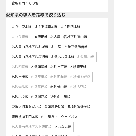
管理部門・その他
愛知県
の求人を路線で絞り込む
ＪＲ中央本線
ＪＲ東海道本線
ＪＲ関西本線
ＪＲ武豊線
ＪＲ飯田線
名古屋市営地下鉄東山線
名古屋市営地下鉄名城線
名古屋市営地下鉄鶴舞線
名古屋市営地下鉄桜通線
名鉄名古屋本線
名鉄豊川線
名鉄西尾線
名鉄蒲郡線
名鉄三河線
名鉄豊田線
名鉄常滑線
名鉄築港線
名鉄河和線
名鉄知多新線
名鉄津島線
名鉄尾西線
名鉄犬山線
名鉄広見線
名鉄小牧線
名鉄瀬戸線
近鉄名古屋線
東海交通事業城北線
愛知環状鉄道
豊橋鉄道渥美線
豊橋鉄道東田本線
名古屋ガイドウェイバス
名古屋市営地下鉄上飯田線
あおなみ線