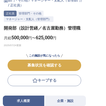
部門・その他
/
マネージャー・支配人（管理部門）
/
正社員
）
転職サポートに申し込む
無料
正社員
管理部門・その他
マネージャー・支配人（管理部門）
採用をお考えの企業様へ
開発部（設計営繕／名古屋勤務）管理職
500,000
625,000
月給
円〜
円
この施設が気になったら
募集状況を確認する
キープする
求人概要
企業・施設