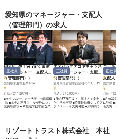
愛知県のマネージャー・支配人
（管理部門）の求人
HOTEL R9 The Yard 常滑
エスパシオナゴヤキャッス
ゴールドトラスト
正社員
正社員
正社員
（
マネージャー・支配人
ル
（
マネージャー・支配人
社 本社
（管理部門）
）
（管理部門）
）
支配人（管理部門
愛知県常滑市北条1-34
愛知県名古屋市西区樋の口町3-19
愛知県名古屋市中村区名駅3-
月給／214,287円～
月給／570,000円～
月給／320,000円～
■女性マネージャー活躍中の職場環
■月給57万円以上、高収入で安定し
■月給320,000円から、
境♪ ■ホテル運営スキルが身につく
た生活を実現 ■時間外勤務なしでプ
に評価 ■土日祝休みでプ
充実研修◎ ■DX推進で効率的な業
ライベートも充実可能 ■お客様に感
も充実、年間休日120日以
務環境を実現！ ■プライベートも大
動を届けるマーケティング部長職 ■
ジメント経験を活かし、
切にできる休暇制度★ ーー【最新
充実の福利厚生で安心して長く働け
として活躍 ■充実の福利
システム導入で進化するおもてなし
る環境 ーー【お客様の心に響く感
安心して働ける環境です ーー【お
を実現】 HOTEL R9 The Yardでは、
動を創造するお仕事】 お客様の心
もてなしの心で支える、
スマホでのセルフチェックインなど
に深く刻まれる感動体験を創造する
場環境】 私たちは、お客
最新のDXシステムを導入し、効率
リゾートトラスト株式会社 本社
ため、イベントやプランの企画立案
「おもてなし」の心を大
的なおもてなしを実現しています♪
から実行までを担っていただきま
うに、社員一人ひとりが
ゲストの滞在を快適にするための顧
す。ホテルの持つ唯一無二の魅力を
く働ける環境づくりにも