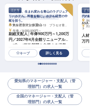
正社員
正社員
2027年春、生まれ変わる青山のラグジュア
世界基準のホスピ
リーホテル。料飲を軸に、ホテル経営の中
代の組織づくりを
マネージャー・支
マネージャー・支配人（管理部門）
枢を担う。
沖縄県石垣市真栄
ANAインター
ホテルアラマンダ青山
東京都港区北青山2-7-13 プラセオ青山ビル
月給／365,00
ト
年俸／9,000,000円～
副総支配人│年俸900万円～1,200万
人材開発マネー
円／2027年4月全館リニューアルオ
万円～／年休1
ープン／料飲部門を主管する経営
幹部
詳しく見る
キープ
愛知県のマネージャー・支配人（管
理部門）の求人一覧
全国のマネージャー・支配人（管
理部門）の求人一覧