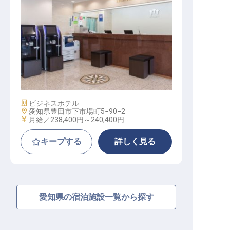
転職サポートに申し込む
無料
採用をお考えの企業様へ
フロントアテンダント
施設業態
ビジネスホテル
勤務地
愛知県豊田市下市場町5−90−2
給与
月給／238,400円～
240,400円
キープする
詳しく見る
愛知県の宿泊施設一覧から探す