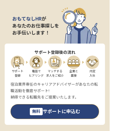
おもてなしHR
が
あなたのお仕事探しを
お手伝いします！
サポート登録後の流れ
サポート

電話で

マッチする

企業と

内定

登録
ヒアリング
求人をご紹介
面接
入社
宿泊業界専任のキャリアアドバイザーがあなたの転
職活動を徹底サポート!
納得できる転職先をご提案いたします。
サポートに申込む
無料