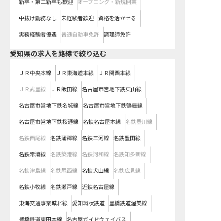
新卒・第二新卒も歓迎
オープニング・新規開業
中抜け勤務なし
未経験者歓迎
資格を活かせる
実務経験者優遇
普通自動車免許
調理師免許
愛知県
の求人を路線で絞り込む
ＪＲ中央本線
ＪＲ東海道本線
ＪＲ関西本線
ＪＲ武豊線
ＪＲ飯田線
名古屋市営地下鉄東山線
名古屋市営地下鉄名城線
名古屋市営地下鉄鶴舞線
名古屋市営地下鉄桜通線
名鉄名古屋本線
名鉄豊川線
名鉄西尾線
名鉄蒲郡線
名鉄三河線
名鉄豊田線
名鉄常滑線
名鉄築港線
名鉄河和線
名鉄知多新線
名鉄津島線
名鉄尾西線
名鉄犬山線
名鉄広見線
名鉄小牧線
名鉄瀬戸線
近鉄名古屋線
東海交通事業城北線
愛知環状鉄道
豊橋鉄道渥美線
豊橋鉄道東田本線
名古屋ガイドウェイバス