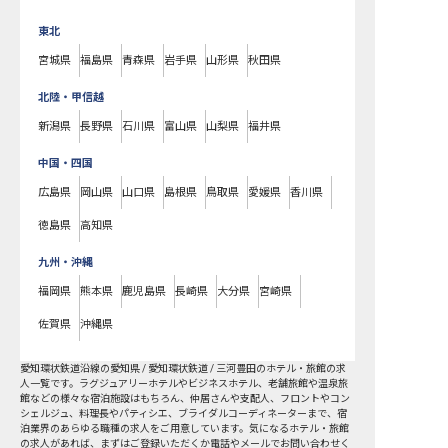
東北
宮城県
福島県
青森県
岩手県
山形県
秋田県
北陸・甲信越
新潟県
長野県
石川県
富山県
山梨県
福井県
中国・四国
広島県
岡山県
山口県
島根県
鳥取県
愛媛県
香川県
徳島県
高知県
九州・沖縄
福岡県
熊本県
鹿児島県
長崎県
大分県
宮崎県
佐賀県
沖縄県
愛知環状鉄道
沿線の愛知県 / 愛知環状鉄道 / 三河豊田
のホテル・旅館の求
人一覧です。ラグジュアリーホテルやビジネスホテル、老舗旅館や温泉旅
館などの様々な宿泊施設はもちろん、仲居さんや支配人、フロントやコン
シェルジュ、料理長やパティシエ、ブライダルコーディネーターまで、宿
泊業界のあらゆる職種の求人をご用意しています。気になるホテル・旅館
の求人があれば、まずはご登録いただくか電話やメールでお問い合わせく