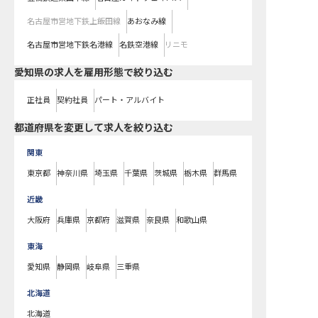
名古屋市営地下鉄上飯田線
あおなみ線
名古屋市営地下鉄名港線
名鉄空港線
リニモ
愛知県の求人を雇用形態で絞り込む
正社員
契約社員
パート・アルバイト
都道府県を変更して求人を絞り込む
関東
東京都
神奈川県
埼玉県
千葉県
茨城県
栃木県
群馬県
近畿
大阪府
兵庫県
京都府
滋賀県
奈良県
和歌山県
東海
愛知県
静岡県
岐阜県
三重県
北海道
北海道