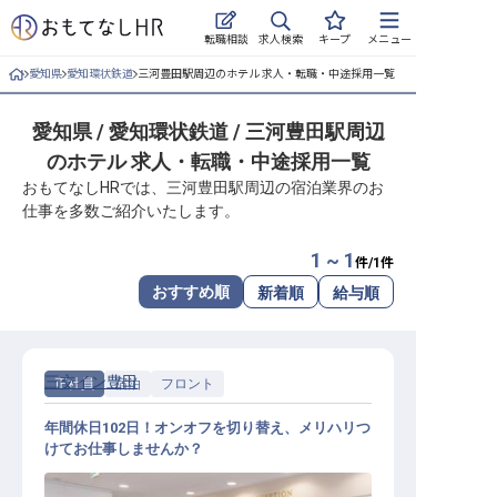
求人検索
転職相談
キープ
メニュー
愛知県
愛知環状鉄道
三河豊田駅周辺のホテル 求人・転職・中途採用一覧
ログイン
愛知県 / 愛知環状鉄道 / 三河豊田駅周辺
求人・施設を探す
のホテル 求人・転職・中途採用一覧
キープした求人
おもてなしHRでは、三河豊田駅周辺の宿泊業界のお
仕事を多数ご紹介いたします。
就職・転職 合同説明会
1 ~ 1
件/
1
件
おもてなしHRについて
おすすめ順
新着順
給与順
ご利用の流れ
三交イン豊田
正社員
宿泊
フロント
よくある質問
年間休日102日！オンオフを切り替え、メリハリつ
ホテル・宿泊業界情報コラム
けてお仕事しませんか？