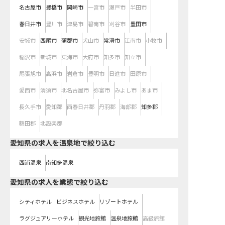
名古屋市
豊橋市
岡崎市
一宮市
瀬戸市
半田市
春日井市
豊川市
津島市
碧南市
刈谷市
豊田市
安城市
西尾市
蒲郡市
犬山市
常滑市
江南市
小牧市
稲沢市
新城市
東海市
大府市
知多市
知立市
尾張旭市
高浜市
岩倉市
豊明市
日進市
田原市
愛西市
清須市
北名古屋市
弥富市
みよし市
あま市
長久手市
愛知郡
西春日井郡
丹羽郡
海部郡
知多郡
額田郡
北設楽郡
愛知県の求人を温泉地で絞り込む
西浦温泉
南知多温泉
愛知県の求人を業態で絞り込む
シティホテル
ビジネスホテル
リゾートホテル
ラグジュアリーホテル
観光地旅館
温泉地旅館
高級旅館