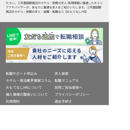
ださい。三河豊田駅周辺のホテル・旅館の求人/採用情報に精通したキャリ
アアドバイザーが、あなたに最適な求人をご紹介いたします。三河豊田駅
周辺のホテル・旅館の求人・就職・転職なら【おもてなしHR】
転職サポート申込み
求人検索
ホテル・宿泊業界情報コラム
転職マニュアル
おもてなしHRについて
採用ご担当者様へ
個人情報の取扱いについて
プライバシーポリシー
利用規約
退会手続き
運営会社
宿泊業界用語集
転職サポートに申し込む
商標について
無料
サイトマップ