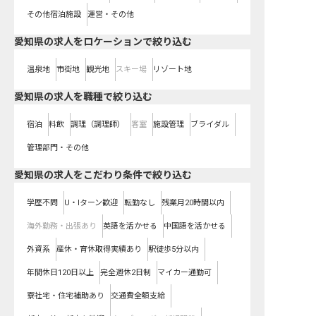
その他宿泊施設
運営・その他
愛知県の求人をロケーションで絞り込む
温泉地
市街地
観光地
スキー場
リゾート地
愛知県の求人を職種で絞り込む
宿泊
料飲
調理（調理師）
客室
施設管理
ブライダル
管理部門・その他
愛知県の求人をこだわり条件で絞り込む
学歴不問
U・Iターン歓迎
転勤なし
残業月20時間以内
海外勤務・出張あり
英語を活かせる
中国語を活かせる
外資系
産休・育休取得実績あり
駅徒歩5分以内
年間休日120日以上
完全週休2日制
マイカー通勤可
寮社宅・住宅補助あり
交通費全額支給