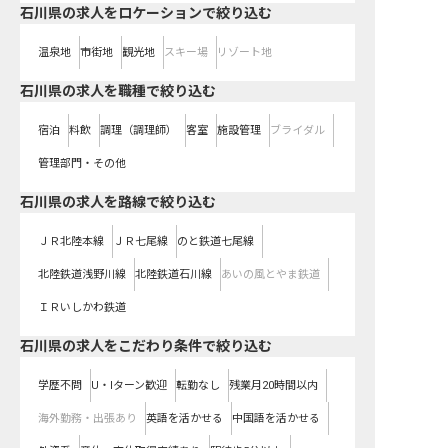
石川県の求人をロケーションで絞り込む
温泉地
市街地
観光地
スキー場
リゾート地
石川県の求人を職種で絞り込む
宿泊
料飲
調理（調理師）
客室
施設管理
ブライダル
管理部門・その他
石川県
の求人を路線で絞り込む
ＪＲ北陸本線
ＪＲ七尾線
のと鉄道七尾線
北陸鉄道浅野川線
北陸鉄道石川線
あいの風とやま鉄道
ＩＲいしかわ鉄道
石川県の求人をこだわり条件で絞り込む
学歴不問
U・Iターン歓迎
転勤なし
残業月20時間以内
海外勤務・出張あり
英語を活かせる
中国語を活かせる