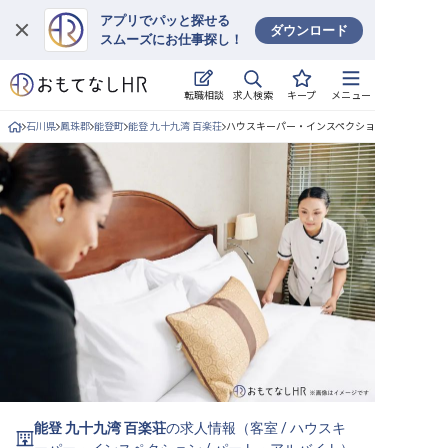
アプリでパッと探せる
ダウンロード
スムーズにお仕事探し！
ログイン
求人検索
転職相談
キープ
メニュー
求人・施設を探す
石川県
鳳珠郡
能登町
能登 九十九湾 百楽荘
ハウスキーパー・インスペクション/パート・ア
キープした求人
就職・転職 合同説明会
おもてなしHRについて
ご利用の流れ
よくある質問
ホテル・宿泊業界情報コラム
能登 九十九湾 百楽荘
の求人情報（
客室
/
ハウスキ