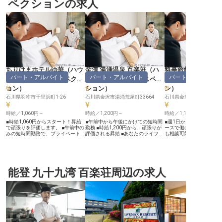
ペクションの求人
ちりはまホテルゆ華
（
ハウ
金澤 湯涌温泉 百楽荘
（
ハ
料亭旅館 金城樓
パート・アルバイト
パート・アルバイト
パート・アルバイ
スキーパー・インスペクシ
ウスキーパー・インスペク
ーパー・インスペ
ョン
）
ション
）
ン
）
石川県羽咋市千里浜町1-26
石川県金沢市湯涌荒屋町33664
石川県金沢市橋場町2-23
時給／1,060円～
時給／1,200円～
時給／1,100円～
■時給1,060円からスタート！昇給
■午前中から午後にかけての短時間
■週1日から勤務可能、あ
で頑張りを評価します。 ■午前中の
勤務 ■時給1,200円から、頑張りが
ースで働けます ■扶養枠
みの短時間勤務で、プライベートも
評価される昇給 ■あなたのライフス
も相談可能、家事と両立し
充実。 ■未経験でも安心の丁寧な指
タイルに合わせた柔軟なシフト ■お
未経験の方も安心、難し
導。おもてなしの心を育めます。 ■
客様の快適を支える、やりがいある
りません ■お客様の心に
週休二日制でしっかり休める。無理
清掃業務 ーー【お客様の心に残る
創る、やりがいあるお仕事 ー
なく長く働けます。 ーー【お客様
おもてなしを支える】 金沢湯涌温
【歴史と伝統が息づく空
の快適を支える、おもてなしの舞台
泉の豊かな自然に囲まれた当施設
てなしを】 創業130年を
裏】 お客様が心ゆくまで寛げる空
能登 九十九湾 百楽荘周辺の求人
で、お客様が心ゆくまで寛げる空間
旅館で、お客様が心ゆく
間を創り出す、大切な客室メンテナ
づくりに貢献しませんか。清掃スタ
る空間づくりをお手伝い
ンスのお仕事です。 リゾートホテ
ッフは、お客様が最初に触れる客室
清掃業務は、お客様が最
ルならではの美しい環境で、お客様
の清潔さ、そして大浴場などの公共
「清潔さ」を保つ大切な
の旅の思い出を彩るお手伝いをしま
スペースの美しさを保つ大切な役割
一つひとつの作業に心を
せんか。清掃業務は、単に部屋をき
を担います。あなたの丁寧な仕事
様にとって最高の滞在と
れいにするだけでなく、お客様への
が、お客様の旅の思い出をより一層
温かいおもてなしの心で
深いおもてなしの心を形にする大切
輝かせ、深い感動と安らぎを提供し
いただける方を歓迎いた
な役割を担っています。あなたの細
ます。おもてなしの心を込めて、お
史ある旅館の美しさを守