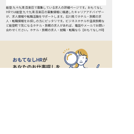
能登 九十九湾 百楽荘で募集している求人の詳細ページです。おもてなし
HRでは能登 九十九湾 百楽荘の募集情報に精通したキャリアアドバイザー
が、求人情報や転職活動をサポートします。石川県でホテル・旅館の求
人・転職情報をお探しの方にピッタリです。ビジネスホテルや温泉旅館な
ど
能登町
で気になるホテル・旅館の求人があれば、電話やメールでお問い
合わせください。ホテル・旅館の求人・就職・転職なら【おもてなしHR】
おもてなしHR
が
あなたのお仕事探しを
お手伝いします！
サポート登録後の流れ
サポート

電話で

マッチする

企業と

内定

登録
ヒアリング
求人をご紹介
面接
入社
宿泊業界専任のキャリアアドバイザーがあなたの転
職活動を徹底サポート!