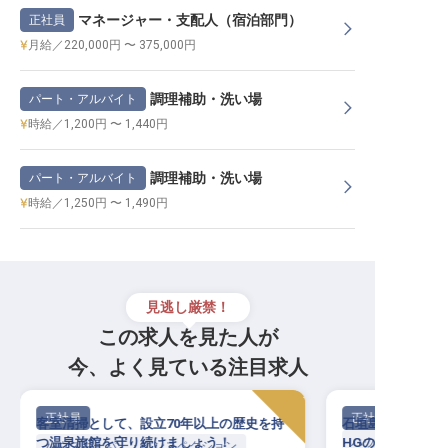
マネージャー・支配人（宿泊部門）
正社員
月給／220,000円 〜 375,000円
調理補助・洗い場
パート・アルバイト
時給／1,200円 〜 1,440円
調理補助・洗い場
パート・アルバイト
時給／1,250円 〜 1,490円
見逃し厳禁！
この求人を見た人が
今、よく見ている注目求人
正社員
正社員
客室清掃として、設立70年以上の歴史を持
石垣島トップクラス
つ温泉旅館を守り続けましょう！
HGの極上空間で
ハウスキーパー・
ハウスキーパー・インスペクション