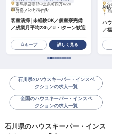
群馬県吾妻郡中之条町四万4228
沖縄県石垣市真栄
ANAインター
四万グランドホテル
月給／171,172円～
月給／200,00
ト
客室清掃│未経験OK／個室寮完備
ハウスキーピン
／残業月平均23h／U・Iターン歓迎
／福利厚生充実
結可
詳しく見る
キープ
石川県のハウスキーパー・インスペ
クションの求人一覧
全国のハウスキーパー・インスペ
クションの求人一覧
石川県のハウスキーパー・インス