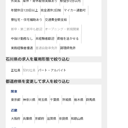
外資系
産休・育休取得実績あり
駅徒歩5分以内
年間休日120日以上
完全週休2日制
マイカー通勤可
寮社宅・住宅補助あり
交通費全額支給
新卒・第二新卒も歓迎
オープニング・新規開業
中抜け勤務なし
未経験者歓迎
資格を活かせる
実務経験者優遇
普通自動車免許
調理師免許
石川県の求人を雇用形態で絞り込む
正社員
契約社員
パート・アルバイト
都道府県を変更して求人を絞り込む
関東
東京都
神奈川県
埼玉県
千葉県
茨城県
栃木県
群馬県
近畿
大阪府
兵庫県
京都府
滋賀県
奈良県
和歌山県