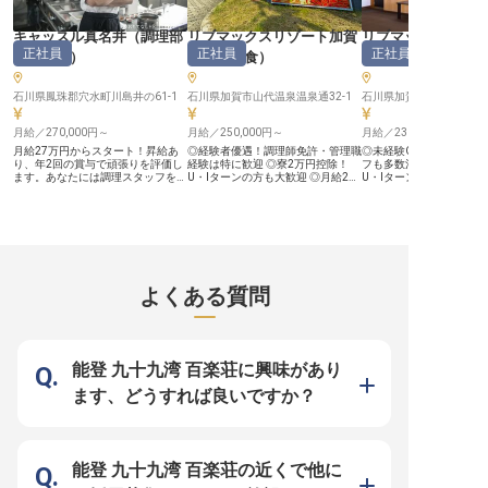
やかな気配りや丁寧な仕事が、お客
客様に最高の時間をお届けしましょ
へと繋ぐやりがいを感じ
様の笑顔と感動に直結します。 一
う。 ーー【働きやすさを追求した
事です。 ーー【あなたのライフス
緒に、最高の滞在体験を提供しまし
環境で自分らしく輝く】 当施設で
タイルに合わせた働き方を
キャッスル真名井
（
調理部
リブマックスリゾート加賀
リブマックスリゾ
ょう。 ーー【働きやすさを重視し
は、スタッフ一人ひとりが安心して
館では、働く方のライフ
正社員
正社員
正社員
た、安心の職場環境】 午前中の短
長く働ける環境を大切にしていま
尊重し、柔軟な働き方を
門その他
）
山代
（
和食
）
山代
（
フロント
時間勤務なので、家事や育児、趣味
す。勤務時間は10:00～14:30まで
ます。週1日から、短時
との両立も可能です。 時給は1,060
の短時間で、ご家庭との両立やプラ
能ですので、ご家庭の事
円からスタートし、頑張り次第で昇
イベートの時間も大切にできます。
ベートとの両立も無理な
石川県鳳珠郡穴水町川島井の61-1
石川県加賀市山代温泉温泉通32-1
石川県加賀市山代温泉温泉通
給のチャンスもございます。未経験
週1日から週5日まで、あなたの希
す。扶養枠内での勤務を
の方でも安心して始められるよう、
望に合わせた柔軟なシフト調整が可
も、お気軽にご相談くだ
先輩スタッフが丁寧に指導いたしま
月給／270,000円～
能ですので、無理なく働けます。時
月給／250,000円～
1,100円からのスタート
月給／230,000円～
すのでご安心ください。週休二日制
給は1,200円からスタートし、日々
当も別途支給されます。
月給27万円からスタート！昇給あ
◎経験者優遇！調理師免許・管理職
◎未経験OK！他業種から
でプライベートの時間も大切にで
の頑張りは昇給でしっかりと評価。
でも丁寧に指導いたしま
り、年2回の賞与で頑張りを評価し
経験は特に歓迎 ◎寮2万円控除！
フも多数活躍 ◎寮全額会
き、無理なく長く働ける環境です。
通勤手当も支給され、安心して通勤
心して新しい一歩を踏み
ます。あなたには調理スタッフをお
U・Iターンの方も大歓迎 ◎月給27
U・Iターンの方も大歓迎
お客様の「ありがとう」がやりがい
いただけます。 ※2026年01月06日
さい。 ※2025年12月0
任せ。利酒師資格取得費補助がある
万円～30万円。経験・スキルに応
休日120日！プライベー
となる、温かい職場で一緒に働きま
時点の情報です
報です
ので、利き酒師を目指す方も大歓
じてご相談可 ◎年間休日105日。プ
きる ◎月給25万円～。
せんか。 ※2025年12月08日時点の
迎！経験ジャンルは問いません。牡
ライベートも確保できる働き方 ■北
将来も安心 ■長い歴史を誇る石川県
情報です
蠣と絶景を提供する「キャッスル真
陸の名湯・山代温泉に位置する「リ
の温泉地・山代温泉に位
名井」で、新鮮な魚介類を使った料
ブマックスリゾート加賀山代」。
ブマックスリゾート加賀
理をお客様にふるまいましょう。※
和とモダンを融合した空間で、加賀
和とモダンを融合した空
この求人は2023年6月16日時点の
の伝統と自然を感じながらゆったり
の伝統と自然を感じなが
情報です
と時間が流れます。今回募集する和
と時間が流れます。開放
よくある質問
食調理スタッフは、北陸の四季折々
天風呂やプールはもちろん
の海の幸・山の幸を活かした会席・
年7月にオープンしたカ
宴会料理を、ご宿泊のお客様にご提
ムや最新のカラオケルー
供するポジション。調理補助として
コミックを取りそろえた
のスタートから、本格的な調理、新
カフェなど、トップクラ
メニューの考案、仕入れ・コスト管
が整っています。 ■安定企業ならで
能登 九十九湾 百楽荘に興味があり
理、そして料理長候補までステップ
は！働きやすさを追求し
アップ可能。経験豊富な方は副料理
体制 1998年に不動産仲
ます、どうすれば良いですか？
長・料理長候補としてのご相談も可
め、今ではホテルやマン
能です。 ■安定企業ならでは！働き
食と幅広く事業を展開し
やすさを追求したサポート体制
式会社リブマックス」。
1998年に不動産仲介から始め、今
もつ当社ならではの好待
ではホテルやマンション、飲食と幅
しています。社員寮はな
広く事業を展開している「リブマッ
社負担（水道・光熱費の
能登 九十九湾 百楽荘の近くで他に
クスグループ」。安定基盤をもつ当
担）！年間休日は業界屈指