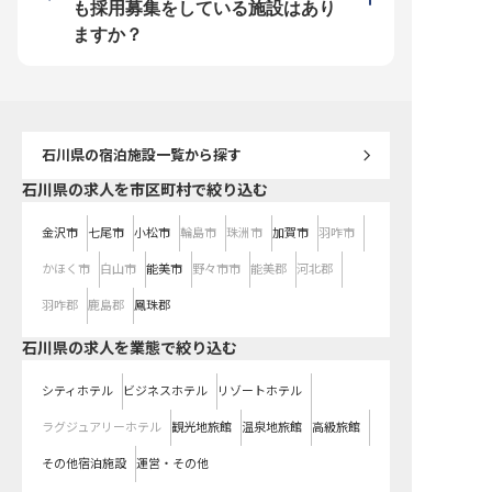
社ならではの好待遇をご用意してい
のため、自分の時間を確
も採用募集をしている施設はあり
ます。社員寮は2万円控除（水道・
理のない働き方を実現で
光熱費のみ自己負担）！過度な残業
広いスキルを身に付けて
ますか？
を抑制する体制も力を入れているた
昇給・昇格・キャリアア
め、心にゆとりを持って料理と向き
思う存分成長してくださ
合うことができます。幅広いスキル
を身に付けて、充実した昇給・昇
格・キャリアアップ制度で思う存分
成長してください！
石川県
の宿泊施設一覧から探す
石川県の求人を市区町村で絞り込む
金沢市
七尾市
小松市
輪島市
珠洲市
加賀市
羽咋市
かほく市
白山市
能美市
野々市市
能美郡
河北郡
羽咋郡
鹿島郡
鳳珠郡
石川県の求人を業態で絞り込む
シティホテル
ビジネスホテル
リゾートホテル
ラグジュアリーホテル
観光地旅館
温泉地旅館
高級旅館
その他宿泊施設
運営・その他