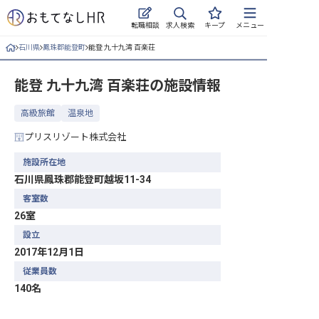
求人検索
転職相談
キープ
メニュー
石川県
鳳珠郡能登町
能登 九十九湾 百楽荘
ログイン
能登 九十九湾 百楽荘
の施設情報
求人・施設を探す
高級旅館
温泉地
キープした求人
プリスリゾート株式会社
就職・転職 合同説明会
施設所在地
石川県鳳珠郡能登町越坂11-34
おもてなしHRについて
客室数
26室
ご利用の流れ
設立
よくある質問
2017年12月1日
従業員数
ホテル・宿泊業界情報コラム
140名