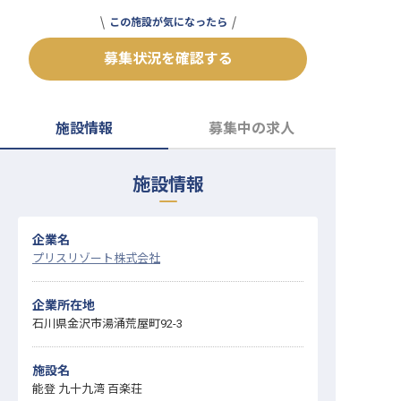
転職サポートに申し込む
この施設が気になったら
無料
募集状況を確認する
採用をお考えの企業様へ
施設情報
募集中の求人
施設情報
企業名
プリスリゾート株式会社
企業所在地
石川県金沢市湯涌荒屋町92-3
施設名
能登 九十九湾 百楽荘