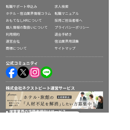
転職サポート申込み
求人検索
ホテル・宿泊業界情報コラム
転職マニュアル
おもてなしHRについて
採用ご担当者様へ
個人情報の取扱いについて
プライバシーポリシー
利用規約
退会手続き
運営会社
宿泊業界用語集
商標について
サイトマップ
公式コミュニティ
株式会社ネクストビート運営サービス
保育業界の求職者様向けサービス
転職フルサポート実施中！
保育士バンク！ - 日本最大級。保育士・幼稚園教諭向け転職支
援サイト
サポートに申し込む
保育士バンク！新卒 - 保育士・幼稚園教諭を目指す「学生向