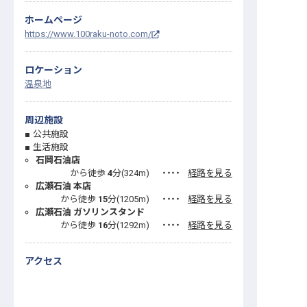
ホームページ
https://www.100raku-noto.com/
ロケーション
温泉地
周辺施設
公共施設
生活施設
石岡石油店
から徒歩
4
分(
324
m)
・・・・
経路を見る
広瀬石油 本店
から徒歩
15
分(
1205
m)
・・・・
経路を見る
広瀬石油 ガソリンスタンド
から徒歩
16
分(
1292
m)
・・・・
経路を見る
アクセス