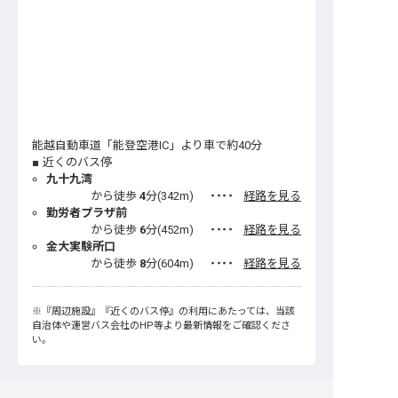
能越自動車道「能登空港IC」より車で約40分
近くのバス停
九十九湾
から徒歩
4
分(
342
m)
・・・・
経路を見る
勤労者プラザ前
から徒歩
6
分(
452
m)
・・・・
経路を見る
金大実験所口
から徒歩
8
分(
604
m)
・・・・
経路を見る
※
『周辺施設』
『近くのバス停』
の利用にあたっては、当該
自治体や運営バス会社のHP等より最新情報をご確認くださ
い。