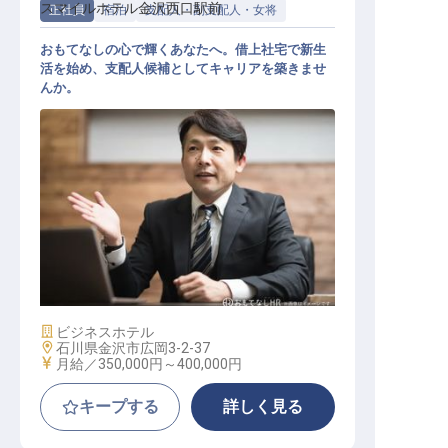
スマイルホテル金沢西口駅前
正社員
宿泊
支配人・副支配人・女将
おもてなしの心で輝くあなたへ。借上社宅で新生
活を始め、支配人候補としてキャリアを築きませ
んか。
支配人候補
施設業態
ビジネスホテル
勤務地
石川県金沢市広岡3-2-37
給与
月給／350,000円～
400,000円
キープする
詳しく見る