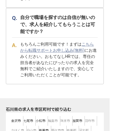
自分で職場を探すのは自信が無いの
で、求人を紹介してもらうことは可
能ですか？
もちろんご利用可能です！まずは
こちら
から転職サポートお申し込み(無料)
にお進
みください。おもてなしHRでは、専任の
担当者があなたにぴったりの求人を完全
無料でご紹介いたしますので、安心して
ご利用いただくことが可能です。
石川県の求人を市区町村で絞り込む
金沢市
七尾市
小松市
輪島市
珠洲市
加賀市
羽咋市
かほく市
白山市
能美市
野々市市
能美郡
河北郡