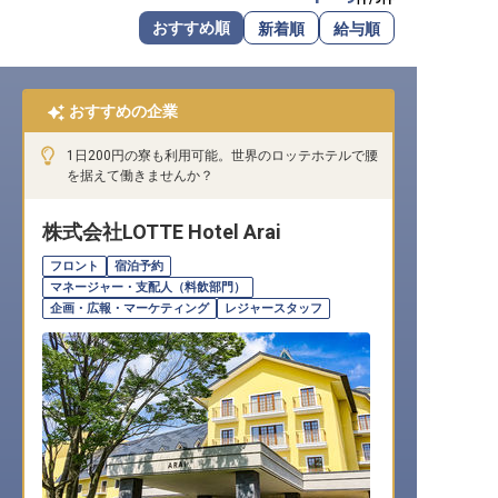
転職サポートに申し込む
おすすめ順
新着順
給与順
無料
採用をお考えの企業様へ
おすすめの企業
1日200円の寮も利用可能。世界のロッテホテルで腰
を据えて働きませんか？
株式会社LOTTE Hotel Arai
フロント
宿泊予約
マネージャー・支配人（料飲部門）
企画・広報・マーケティング
レジャースタッフ