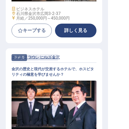
施設業態
ビジネスホテル
勤務地
石川県金沢市広岡3-2-37
給与
月給／250,000円～
450,000円
キープする
詳しく見る
ホテルクラウンヒルズ金沢
正社員
宿泊
フロント
金沢の歴史と現代が交差するホテルで、ホスピタ
リティの極意を学びませんか？
フロントスタッフ