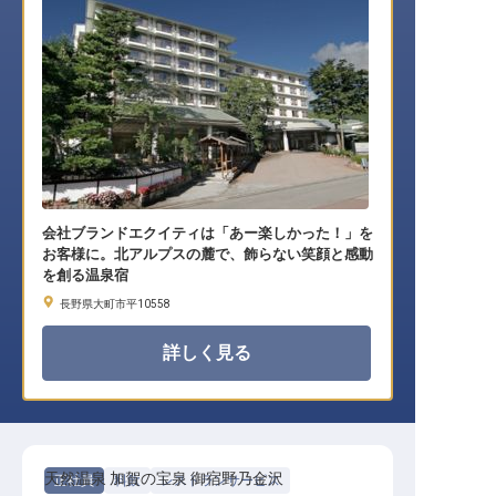
会社ブランドエクイティは「あー楽しかった！」を
お客様に。北アルプスの麓で、飾らない笑顔と感動
を創る温泉宿
長野県大町市平10558
詳しく見る
天然温泉 加賀の宝泉 御宿野乃金沢
正社員
料飲
レストランサービス