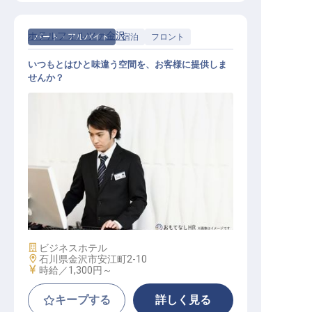
ホテルフォルツァ金沢
パート・アルバイト
宿泊
フロント
いつもとはひと味違う空間を、お客様に提供しま
せんか？
フロント / パート・アルバイト
施設業態
ビジネスホテル
勤務地
石川県金沢市安江町2-10
給与
時給／1,300円～
キープする
詳しく見る