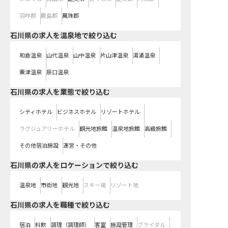
羽咋郡
鹿島郡
鳳珠郡
石川県の求人を温泉地で絞り込む
和倉温泉
山代温泉
山中温泉
片山津温泉
湯涌温泉
粟津温泉
辰口温泉
石川県の求人を業態で絞り込む
シティホテル
ビジネスホテル
リゾートホテル
ラグジュアリーホテル
観光地旅館
温泉地旅館
高級旅館
その他宿泊施設
運営・その他
石川県の求人をロケーションで絞り込む
温泉地
市街地
観光地
スキー場
リゾート地
石川県の求人を職種で絞り込む
宿泊
料飲
調理（調理師）
客室
施設管理
ブライダル