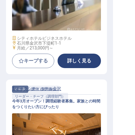
フロント
施設業態
シティホテル
ビジネスホテル
勤務地
石川県金沢市下堤町1-1
給与
月給／213,000円～
キープする
詳しく見る
Tマークシティホテル金沢
正社員
調理（調理師）
リーダー・チーフ（調理部門）
今年3月オープン！調理経験者募集。家族との時間
をつくりたい方にぴったり