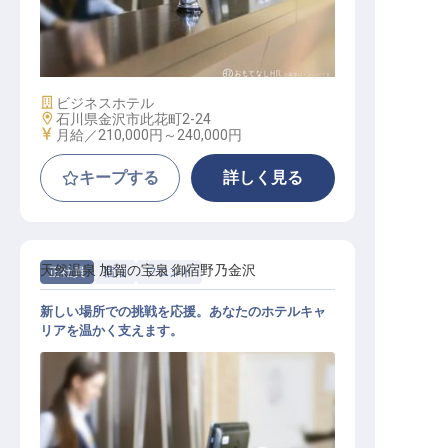
ホテルフロントおよび客室清掃スタ
ッフ
施設業態
ビジネスホテル
勤務地
石川県金沢市此花町2-24
給与
月給／210,000円～
240,000円
キープする
詳しく見る
天然温泉 加賀の宝泉 御宿野乃金沢
正社員
宿泊
フロント
新しい場所での挑戦を応援。あなたのホテルキャ
リアを温かく支えます。