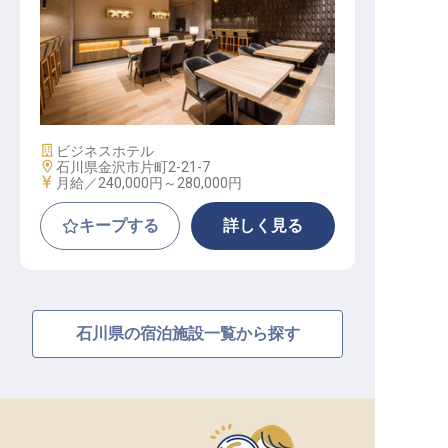
リーダー・チーフ（調理部門） / 正
社員
施設業態
ビジネスホテル
勤務地
石川県金沢市片町2-21-7
給与
月給／240,000円～
280,000円
キープする
詳しく見る
石川県の宿泊施設一覧から探す