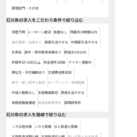
管理部門・その他
石川県の求人をこだわり条件で絞り込む
学歴不問
U・Iターン歓迎
転勤なし
残業月20時間以内
海外勤務・出張あり
英語を活かせる
中国語を活かせる
外資系
産休・育休取得実績あり
駅徒歩5分以内
年間休日120日以上
完全週休2日制
マイカー通勤可
寮社宅・住宅補助あり
交通費全額支給
新卒・第二新卒も歓迎
オープニング・新規開業
中抜け勤務なし
未経験者歓迎
資格を活かせる
実務経験者優遇
普通自動車免許
調理師免許
石川県
の求人を路線で絞り込む
ＪＲ北陸本線
ＪＲ七尾線
のと鉄道七尾線
北陸鉄道浅野川線
北陸鉄道石川線
あいの風とやま鉄道