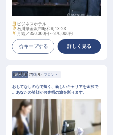
ホテル支配人
施設業態
ビジネスホテル
勤務地
石川県金沢市昭和町13-23
給与
月給／350,000円～
370,000円
キープする
詳しく見る
金沢駅前ホテル
正社員
宿泊
フロント
おもてなしの心で輝く、新しいキャリアを金沢で
。あなたの笑顔がお客様の旅を彩ります。