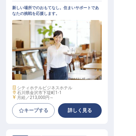
新しい場所でのおもてなし。住まいサポートであ
なたの挑戦を応援します。
レストランサービス
施設業態
シティホテル
ビジネスホテル
勤務地
石川県金沢市下堤町1-1
給与
月給／213,000円～
キープする
詳しく見る