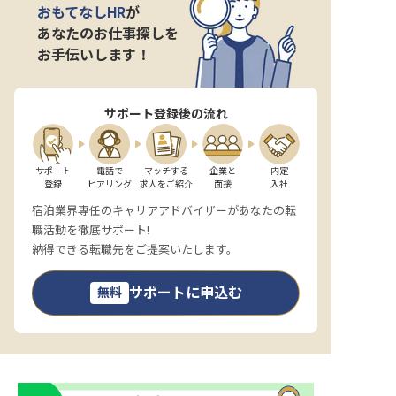
おもてなしHR
が
あなたのお仕事探しを
お手伝いします！
サポート登録後の流れ
サポート

電話で

マッチする

企業と

内定

登録
ヒアリング
求人をご紹介
面接
入社
宿泊業界専任のキャリアアドバイザーがあなたの転
職活動を徹底サポート!
納得できる転職先をご提案いたします。
サポートに申込む
無料