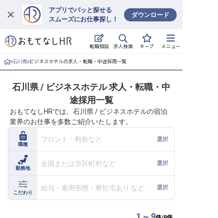
アプリでパッと探せる
ダウンロード
スムーズにお仕事探し！
ログイン
求人検索
転職相談
キープ
メニュー
求人・施設を探す
石川県
ビジネスホテルの求人・転職・中途採用一覧
キープした求人
石川県 / ビジネスホテル 求人・転職・中
途採用一覧
就職・転職 合同説明会
おもてなしHRでは、石川県 / ビジネスホテルの宿泊
業界のお仕事を多数ご紹介いたします。
おもてなしHRについて
フロント・料飲など
選択
職種
ご利用の流れ
全国または市区町村など
選択
勤務地
よくある質問
給与・雇用形態・寮社宅あり など
選択
ホテル・宿泊業界情報コラム
こだわり
1 ~ 9
件/
9
件