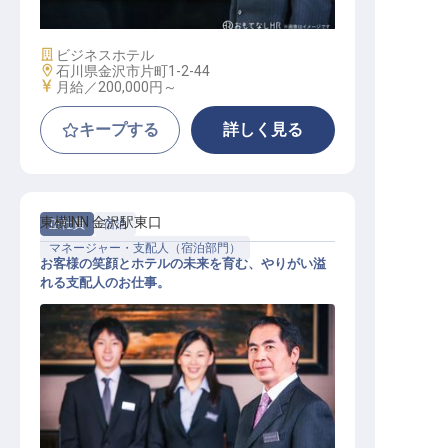
施設業態
ビジネスホテル
勤務地
石川県金沢市片町1-2-44
給与
月給／200,000円～
キープする
詳しく見る
東横INN 金沢駅東口
正社員
宿泊
マネージャー・支配人（宿泊部門）
お客様の笑顔とホテルの未来を育む、やりがい溢
れる支配人のお仕事。