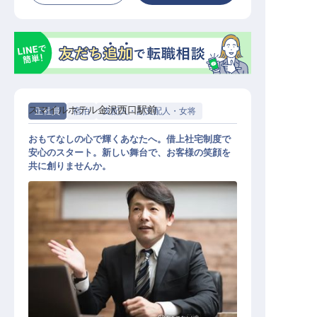
スマイルホテル金沢西口駅前
正社員
宿泊
支配人・副支配人・女将
おもてなしの心で輝くあなたへ。借上社宅制度で
安心のスタート。新しい舞台で、お客様の笑顔を
共に創りませんか。
ホテル副支配人・マネージャー候補