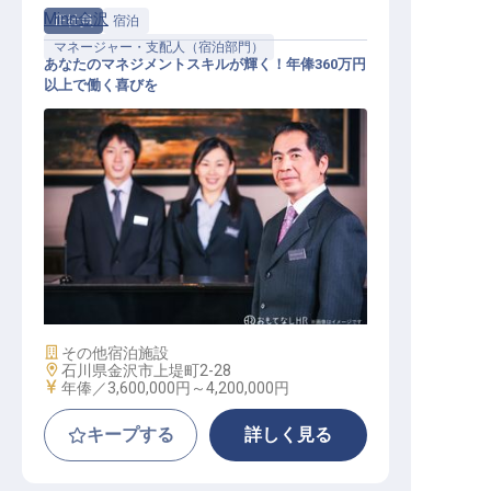
Minn金沢
正社員
宿泊
マネージャー・支配人（宿泊部門）
あなたのマネジメントスキルが輝く！年俸360万円
以上で働く喜びを
ホテルマネージャー
施設業態
その他宿泊施設
勤務地
石川県金沢市上堤町2-28
給与
年俸／3,600,000円～
4,200,000円
キープする
詳しく見る