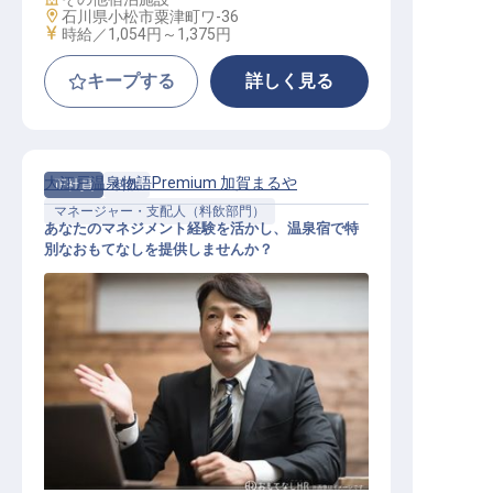
勤務地
石川県小松市粟津町ワ-36
給与
時給／1,054円～
1,375円
キープする
詳しく見る
大江戸温泉物語Premium 加賀まるや
正社員
料飲
マネージャー・支配人（料飲部門）
あなたのマネジメント経験を活かし、温泉宿で特
別なおもてなしを提供しませんか？
ホテル運営職（フロント・レストラ
ン等）〈幹部候補〉