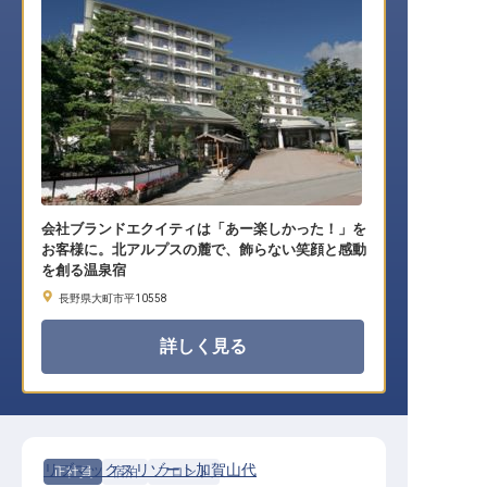
会社ブランドエクイティは「あー楽しかった！」を
お客様に。北アルプスの麓で、飾らない笑顔と感動
を創る温泉宿
長野県大町市平10558
詳しく見る
リブマックスリゾート加賀山代
正社員
宿泊
フロント