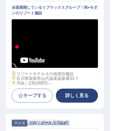
全国展開しているリブマックスグループ！和×モダ
ンのリゾート施設
フロント│寮全額会社負担／未経験O
K／月給25万円～／年休120日
施設業態
リゾートホテル
その他宿泊施設
勤務地
石川県加賀市山代温泉温泉通32-1
給与
月給／230,000円～
キープする
詳しく見る
リブマックスリゾート加賀山代
正社員
調理（調理師）
和食