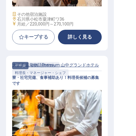
施設業態
その他宿泊施設
勤務地
石川県小松市粟津町ワ36
給与
月給／220,000円～
270,100円
キープする
詳しく見る
大江戸温泉物語Premium 山中グランドホテル
正社員
調理（調理師）
料理長・マネージャー・シェフ
寮・社宅完備、食事補助あり！料理長候補の募集
です
料理長・マネージャー・シェフ / 正