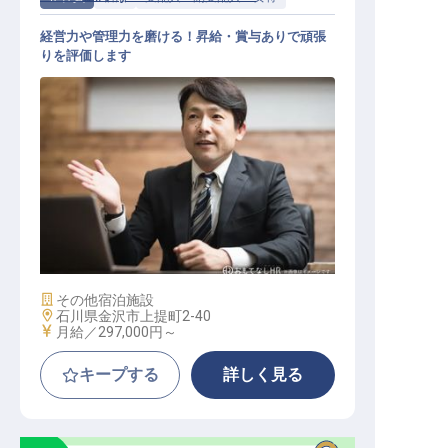
経営力や管理力を磨ける！昇給・賞与ありで頑張
りを評価します
ホテルスタッフ（支配人クラス）
施設業態
その他宿泊施設
勤務地
石川県金沢市上提町2-40
給与
月給／297,000円～
キープする
詳しく見る