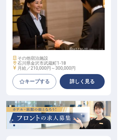
ホテルフロントスタッフ（夜勤）
施設業態
その他宿泊施設
勤務地
石川県金沢市武蔵町1-18
給与
月給／210,000円～
300,000円
キープする
詳しく見る