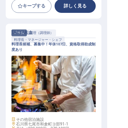
キープする
詳しく見る
TAOYA和倉
正社員
調理（調理師）
料理長・マネージャー・シェフ
料理長候補、募集中！年休107日、資格取得助成制
度あり
料理長・マネージャー・シェフ / 正
社員
施設業態
その他宿泊施設
勤務地
石川県七尾市和倉町ヨ部91-1