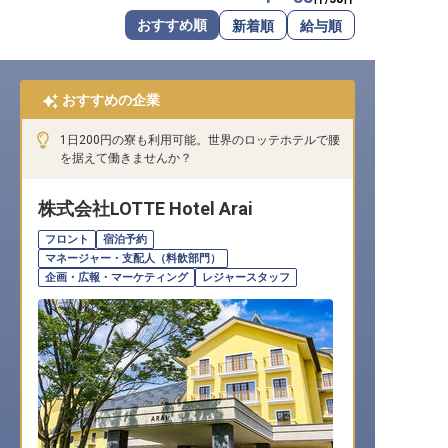
転職サポートに申し込む
おすすめ順
新着順
給与順
無料
採用をお考えの企業様へ
おすすめの企業
1日200円の寮も利用可能。世界のロッテホテルで腰
を据えて働きませんか？
株式会社LOTTE Hotel Arai
フロント
宿泊予約
マネージャー・支配人（料飲部門）
企画・広報・マーケティング
レジャースタッフ