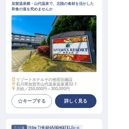
加賀温泉郷・山代温泉で、北陸の食材を活かした
和食の道を究めませんか
和食調理スタッフ｜月給27万円～30
万円／寮費2万円控除／加賀温泉郷
施設業態
リゾートホテル
その他宿泊施設
勤務地
石川県加賀市山代温泉温泉通32-1
給与
月給／250,000円～
300,000円
キープする
詳しく見る
KUMU 金沢 by THE SHAREHOTELS
正社員
宿泊
支配人・副支配人・女将