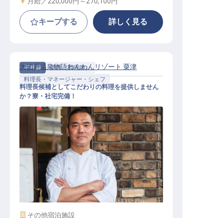
給与
月給／220,000円～
270,100円
キープする
詳しく見る
大江戸温泉物語わんわんリゾート 粟津
正社員
調理（調理師）
料理長・マネージャー・シェフ
料理長候補としてこだわりの料理を提供しません
か？寮・社宅完備！
料理長・マネージャー・シェフ / 正
社員
施設業態
その他宿泊施設