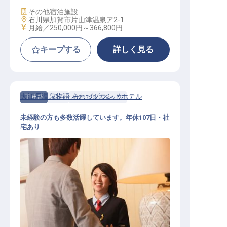
施設業態
その他宿泊施設
勤務地
石川県加賀市片山津温泉ア2-1
給与
月給／250,000円～
366,800円
キープする
詳しく見る
大江戸温泉物語 あわづグランドホテル
正社員
宿泊
サービススタッフ
未経験の方も多数活躍しています。年休107日・社
宅あり
サービススタッフ / 正社員