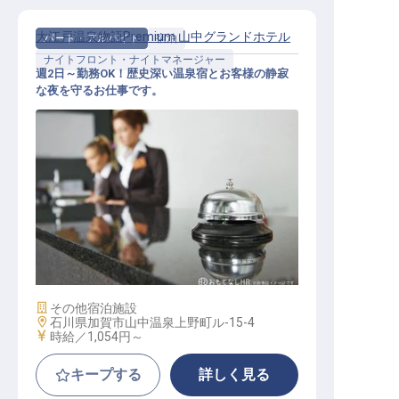
大江戸温泉物語Premium 山中グランドホテル
パート・アルバイト
宿泊
ナイトフロント・ナイトマネージャー
週2日～勤務OK！歴史深い温泉宿とお客様の静寂
な夜を守るお仕事です。
ナイトフロント
施設業態
その他宿泊施設
勤務地
石川県加賀市山中温泉上野町ル-15-4
給与
時給／1,054円～
キープする
詳しく見る