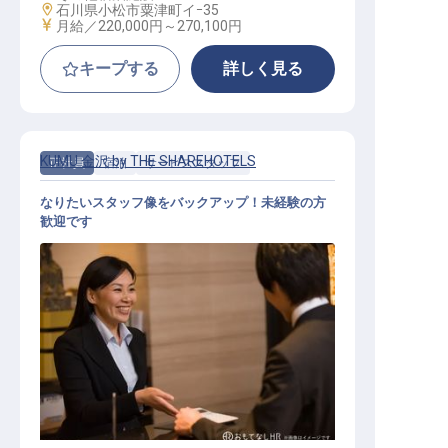
勤務地
石川県小松市粟津町イｰ35
給与
月給／220,000円～
270,100円
キープする
詳しく見る
KUMU 金沢 by THE SHAREHOTELS
正社員
宿泊
サービススタッフ
なりたいスタッフ像をバックアップ！未経験の方
歓迎です
ホテルスタッフ（正社員）