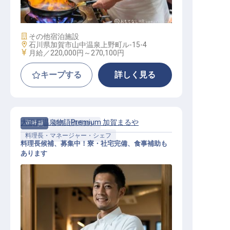
社員
施設業態
その他宿泊施設
勤務地
石川県加賀市山中温泉上野町ル-15-4
給与
月給／220,000円～
270,100円
キープする
詳しく見る
大江戸温泉物語Premium 加賀まるや
正社員
調理（調理師）
料理長・マネージャー・シェフ
料理長候補、募集中！寮・社宅完備、食事補助も
あります