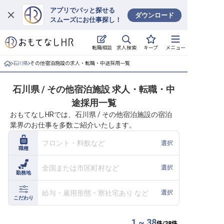
アプリでパッと探せる
ダウンロード
スムーズにお仕事探し！
ログイン
求人検索
転職相談
キープ
メニュー
求人・施設を探す
石川県
その他宿泊施設の求人・転職・中途採用一覧
キープした求人
石川県 / その他宿泊施設 求人・転職・中
途採用一覧
就職・転職 合同説明会
おもてなしHRでは、石川県 / その他宿泊施設の宿泊
業界のお仕事を多数ご紹介いたします。
おもてなしHRについて
フロント・料飲など
選択
職種
ご利用の流れ
全国または市区町村など
選択
勤務地
よくある質問
給与・雇用形態・寮社宅あり など
選択
ホテル・宿泊業界情報コラム
こだわり
1 ~ 38
件/
38
件