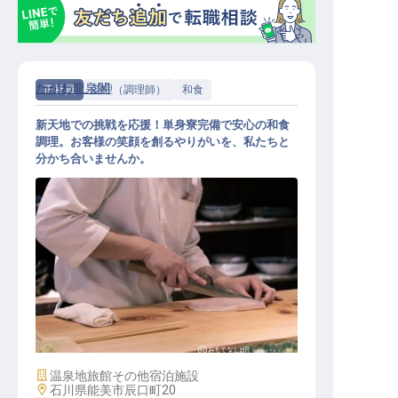
たがわ龍泉閣
正社員
調理（調理師）
和食
新天地での挑戦を応援！単身寮完備で安心の和食
調理。お客様の笑顔を創るやりがいを、私たちと
分かち合いませんか。
和食調理
施設業態
温泉地旅館
その他宿泊施設
勤務地
石川県能美市辰口町20