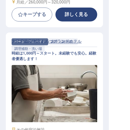
給与
月給／260,000円～
320,000円
キープする
詳しく見る
大江戸温泉物語 あわづグランドホテル
パート・アルバイト
調理（調理師）
調理補助・洗い場
時給は1,000円～スタート。未経験でも安心。経験
者優遇します！
キッチンスタッフ（補助）
施設業態
その他宿泊施設