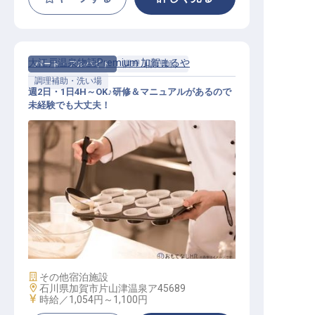
大江戸温泉物語Premium 加賀まるや
パート・アルバイト
調理（調理師）
調理補助・洗い場
週2日・1日4H～OK♪研修＆マニュアルがあるので
未経験でも大丈夫！
キッチンスタッフ（補助）
施設業態
その他宿泊施設
勤務地
石川県加賀市片山津温泉ア45689
給与
時給／1,054円～
1,100円