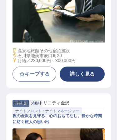
営業
施設業態
温泉地旅館
その他宿泊施設
勤務地
石川県能美市辰口町20
給与
月給／230,000円～
300,000円
キープする
詳しく見る
ホテルリソルトリニティ金沢
正社員
宿泊
ナイトフロント・ナイトマネージャー
夜の金沢を見守る、心のおもてなし。静かな時間
に紡ぐ旅人の思い出