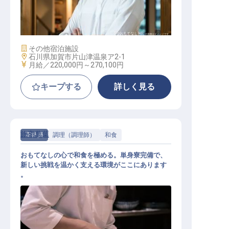
料理長・マネージャー・シェフ / 正
社員
施設業態
その他宿泊施設
勤務地
石川県加賀市片山津温泉ア2-1
給与
月給／220,000円～
270,100円
キープする
詳しく見る
旅亭萬葉
正社員
調理（調理師）
和食
おもてなしの心で和食を極める。単身寮完備で、
新しい挑戦を温かく支える環境がここにあります
。