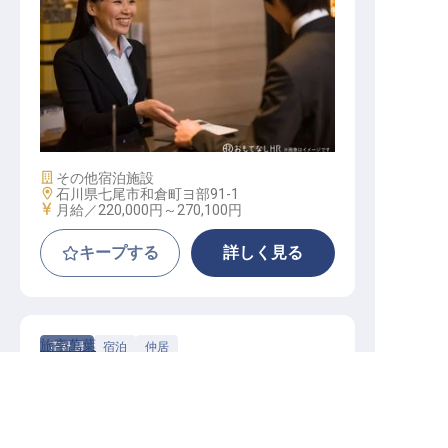
サービススタッフ / 正社員
施設業態
その他宿泊施設
勤務地
石川県七尾市和倉町ヨ部91-1
給与
月給／220,000円～
270,100円
キープする
詳しく見る
旅亭萬葉
正社員
宿泊
仲居
おもてなしの心で輝くあなたへ。単身寮完備で、
石川県の求人を紹介してもらう
新生活を安心して始められる環境がここにありま
す。