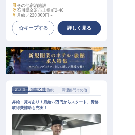
施設業態
その他宿泊施設
勤務地
石川県金沢市上提町2-40
給与
月給／220,000円～
キープする
詳しく見る
キャッスル真名井
正社員
調理（調理師）
調理部門その他
昇給・賞与あり！月給27万円からスタート、資格
取得費補助も充実！