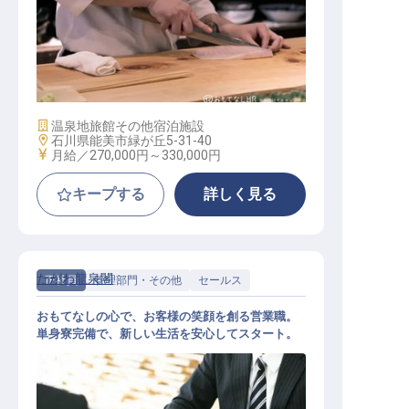
和食調理
施設業態
温泉地旅館
その他宿泊施設
勤務地
石川県能美市緑が丘5-31-40
給与
月給／270,000円～
330,000円
キープする
詳しく見る
たがわ龍泉閣
正社員
管理部門・その他
セールス
おもてなしの心で、お客様の笑顔を創る営業職。
単身寮完備で、新しい生活を安心してスタート。