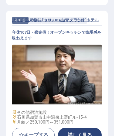
大江戸温泉物語Premium 山中グランドホテル
正社員
宿泊
支配人・副支配人・女将
年休107日・寮完備！オープンキッチンで臨場感を
味わえます
支配人・副支配人・女将 / 正社員
施設業態
その他宿泊施設
勤務地
石川県加賀市山中温泉上野町ル-15-4
給与
月給／250,100円～
351,000円
キープする
詳しく見る