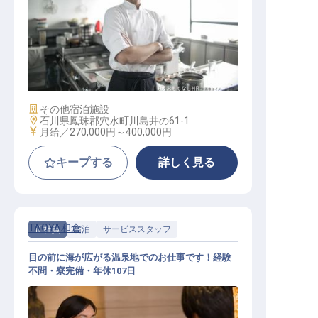
調理スタッフ
施設業態
その他宿泊施設
勤務地
石川県鳳珠郡穴水町川島井の61-1
給与
月給／270,000円～
400,000円
キープする
詳しく見る
TAOYA和倉
正社員
宿泊
サービススタッフ
目の前に海が広がる温泉地でのお仕事です！経験
不問・寮完備・年休107日