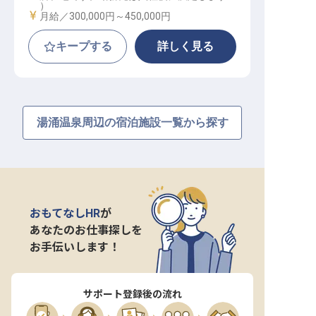
）
給与
月給／300,000円～
450,000円
キープする
詳しく見る
湯涌温泉周辺の宿泊施設一覧から探す
おもてなしHR
が
あなたのお仕事探しを
お手伝いします！
サポート登録後の流れ