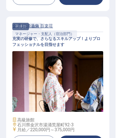
金澤 湯涌温泉 百楽荘
正社員
宿泊
マネージャー・支配人（宿泊部門）
充実の研修で、さらなるスキルアップ！よりプロ
フェッショナルを目指せます
宿泊運営マネージャー・幹部候補（
賞与年3回／年休110日／研修制度）
施設業態
高級旅館
勤務地
石川県金沢市湯涌荒屋町92-3
給与
月給／220,000円～
375,000円