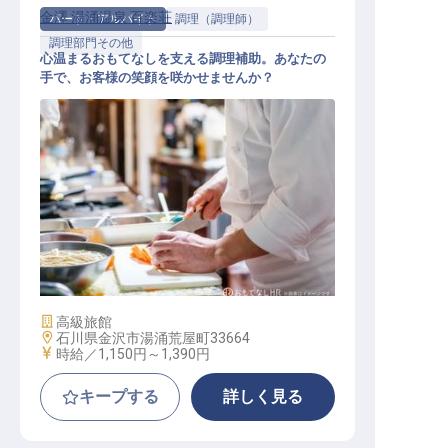
金澤 湯涌温泉 百楽荘
パート・アルバイト
調理（調理師）
調理部門その他
心温まるおもてなしを支える調理補助。あなたの
手で、お客様の笑顔を咲かせませんか？
調理補助員（夜）
施設業態
高級旅館
勤務地
石川県金沢市湯涌荒屋町33664
給与
時給／1,150円～
1,390円
キープする
詳しく見る