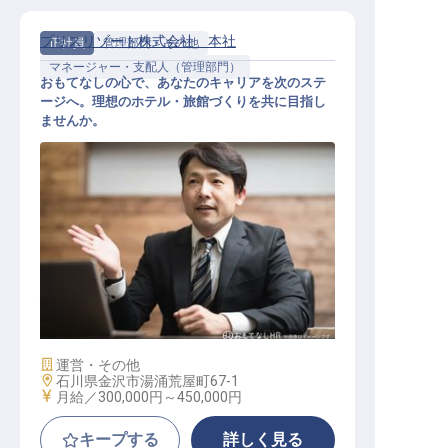
プリスリゾート株式会社 本社
正社員
管理部門・その他
マネージャー・支配人（管理部門）
おもてなしの心で、あなたのキャリアを次のステ
ージへ。理想のホテル・旅館づくりを共に目指し
ませんか。
経営幹部・支配人候補
施設業態
運営・その他
勤務地
石川県金沢市湯涌荒屋町67-1
給与
月給／300,000円～
450,000円
キープする
詳しく見る