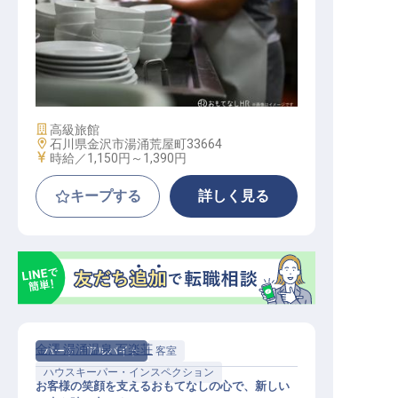
調理補助員（朝）
施設業態
高級旅館
勤務地
石川県金沢市湯涌荒屋町33664
給与
時給／1,150円～
1,390円
キープする
詳しく見る
金澤 湯涌温泉 百楽荘
パート・アルバイト
客室
ハウスキーパー・インスペクション
お客様の笑顔を支えるおもてなしの心で、新しい