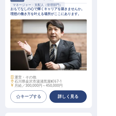
マネージャー・支配人（管理部門）
おもてなしの心で輝くキャリアを築きませんか。
理想の働き方を叶える場所がここにあります。
経営幹部・支配人候補
施設業態
運営・その他
勤務地
石川県金沢市湯涌荒屋町67-1
給与
月給／300,000円～
450,000円
キープする
詳しく見る