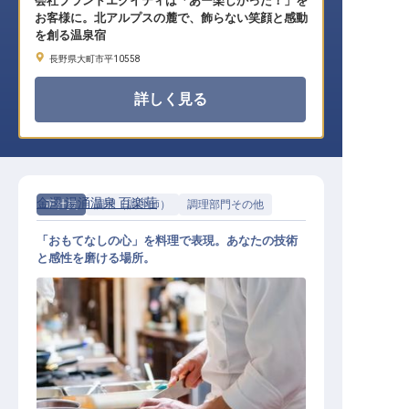
会社ブランドエクイティは「あー楽しかった！」を
お客様に。北アルプスの麓で、飾らない笑顔と感動
を創る温泉宿
長野県大町市平10558
詳しく見る
金澤 湯涌温泉 百楽荘
正社員
調理（調理師）
調理部門その他
「おもてなしの心」を料理で表現。あなたの技術
と感性を磨ける場所。