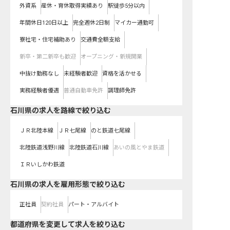
外資系
産休・育休取得実績あり
駅徒歩5分以内
年間休日120日以上
完全週休2日制
マイカー通勤可
寮社宅・住宅補助あり
交通費全額支給
新卒・第二新卒も歓迎
オープニング・新規開業
中抜け勤務なし
未経験者歓迎
資格を活かせる
実務経験者優遇
普通自動車免許
調理師免許
石川県
の求人を路線で絞り込む
ＪＲ北陸本線
ＪＲ七尾線
のと鉄道七尾線
北陸鉄道浅野川線
北陸鉄道石川線
あいの風とやま鉄道
ＩＲいしかわ鉄道
石川県の求人を雇用形態で絞り込む
正社員
契約社員
パート・アルバイト
都道府県を変更して求人を絞り込む