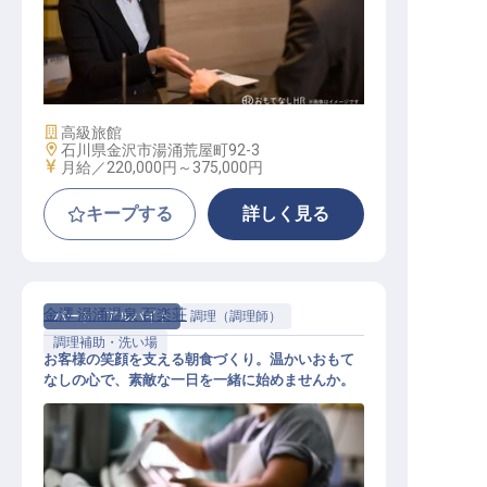
宿泊運営マネージャー・幹部候補
施設業態
高級旅館
勤務地
石川県金沢市湯涌荒屋町92-3
給与
月給／220,000円～
375,000円
キープする
詳しく見る
金澤 湯涌温泉 百楽荘
パート・アルバイト
調理（調理師）
調理補助・洗い場
お客様の笑顔を支える朝食づくり。温かいおもて
なしの心で、素敵な一日を一緒に始めませんか。