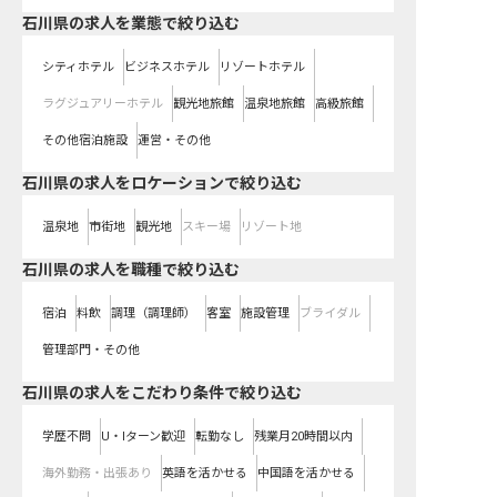
石川県の求人を業態で絞り込む
シティホテル
ビジネスホテル
リゾートホテル
ラグジュアリーホテル
観光地旅館
温泉地旅館
高級旅館
その他宿泊施設
運営・その他
石川県の求人をロケーションで絞り込む
温泉地
市街地
観光地
スキー場
リゾート地
石川県の求人を職種で絞り込む
宿泊
料飲
調理（調理師）
客室
施設管理
ブライダル
管理部門・その他
石川県の求人をこだわり条件で絞り込む
学歴不問
U・Iターン歓迎
転勤なし
残業月20時間以内
海外勤務・出張あり
英語を活かせる
中国語を活かせる