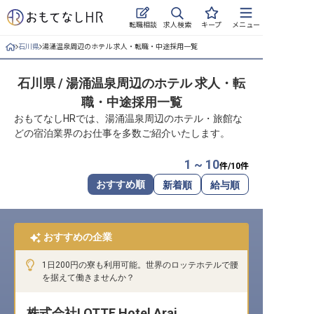
求人検索
転職相談
キープ
メニュー
石川県
湯涌温泉周辺のホテル 求人・転職・中途採用一覧
ログイン
石川県 / 湯涌温泉周辺のホテル 求人・転
求人・施設を探す
職・中途採用一覧
キープした求人
おもてなしHRでは、湯涌温泉周辺のホテル・旅館な
どの宿泊業界のお仕事を多数ご紹介いたします。
就職・転職 合同説明会
1 ~ 10
件/
10
件
おもてなしHRについて
おすすめ順
新着順
給与順
ご利用の流れ
おすすめの企業
よくある質問
1日200円の寮も利用可能。世界のロッテホテルで腰
ホテル・宿泊業界情報コラム
を据えて働きませんか？
株式会社LOTTE Hotel Arai