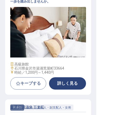
一歩を踏み出しませんか。
清掃スタッフ
施設業態
高級旅館
勤務地
石川県金沢市湯涌荒屋町33664
給与
時給／1,200円～
1,440円
キープする
詳しく見る
金澤 湯涌温泉 百楽荘
正社員
宿泊
支配人・副支配人・女将