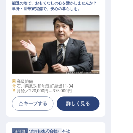
能登の地で、おもてなしの心を活かしませんか？
単身・世帯寮完備で、安心の暮らしを。
支配人（幹部候補）
施設業態
高級旅館
勤務地
石川県鳳珠郡能登町越坂11-34
給与
月給／220,000円～
375,000円
キープする
詳しく見る
プリスリゾート株式会社 本社
正社員
管理部門・その他