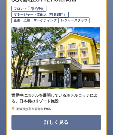
転職サポートに申し込む
無料
フロント
宿泊予約
マネージャー・支配人（料飲部門）
企画・広報・マーケティング
レジャースタッフ
採用をお考えの企業様へ
世界中にホテルを展開しているホテルロッテによ
る、日本初のリゾート施設
新潟県妙高市両善寺1966
詳しく見る