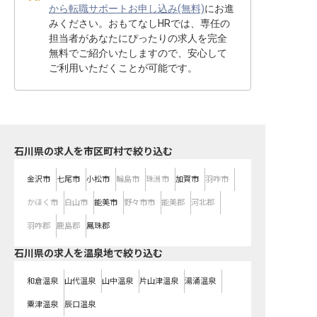
から転職サポートお申し込み(無料)
にお進
みください。おもてなしHRでは、専任の
担当者があなたにぴったりの求人を完全
無料でご紹介いたしますので、安心して
ご利用いただくことが可能です。
石川県の求人を市区町村で絞り込む
金沢市
七尾市
小松市
輪島市
珠洲市
加賀市
羽咋市
かほく市
白山市
能美市
野々市市
能美郡
河北郡
羽咋郡
鹿島郡
鳳珠郡
石川県の求人を温泉地で絞り込む
和倉温泉
山代温泉
山中温泉
片山津温泉
湯涌温泉
粟津温泉
辰口温泉