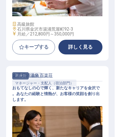
調理スタッフ
施設業態
高級旅館
勤務地
石川県金沢市湯涌荒屋町92-3
給与
月給／212,800円～
350,000円
キープする
詳しく見る
金澤 湯涌温泉 百楽荘
正社員
宿泊
マネージャー・支配人（宿泊部門）
おもてなしの心で輝く、新たなキャリアを金沢で
。あなたの経験と情熱が、お客様の笑顔を創り出
します。