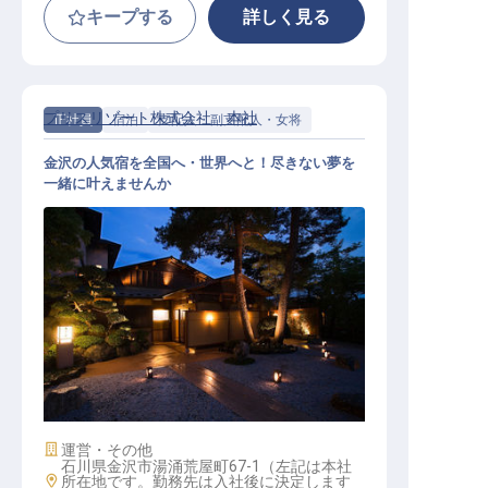
キープする
詳しく見る
プリスリゾート株式会社 本社
正社員
宿泊
支配人・副支配人・女将
金沢の人気宿を全国へ・世界へと！尽きない夢を
一緒に叶えませんか
経営幹部・支配人候補（賞与年3回
／年休110日／単身寮あり）
施設業態
運営・その他
石川県金沢市湯涌荒屋町67-1（左記は本社
勤務地
所在地です。勤務先は入社後に決定します