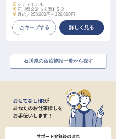
施設業態
シティホテル
勤務地
石川県金沢市広岡1ｰ5ｰ2
給与
月給／250,000円～
320,000円
キープする
詳しく見る
石川県の宿泊施設一覧から探す
おもてなしHR
が
あなたのお仕事探しを
お手伝いします！
サポート登録後の流れ