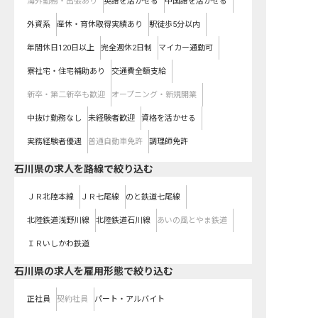
海外勤務・出張あり
英語を活かせる
中国語を活かせる
外資系
産休・育休取得実績あり
駅徒歩5分以内
年間休日120日以上
完全週休2日制
マイカー通勤可
寮社宅・住宅補助あり
交通費全額支給
新卒・第二新卒も歓迎
オープニング・新規開業
中抜け勤務なし
未経験者歓迎
資格を活かせる
実務経験者優遇
普通自動車免許
調理師免許
石川県
の求人を路線で絞り込む
ＪＲ北陸本線
ＪＲ七尾線
のと鉄道七尾線
北陸鉄道浅野川線
北陸鉄道石川線
あいの風とやま鉄道
ＩＲいしかわ鉄道
石川県の求人を雇用形態で絞り込む
正社員
契約社員
パート・アルバイト