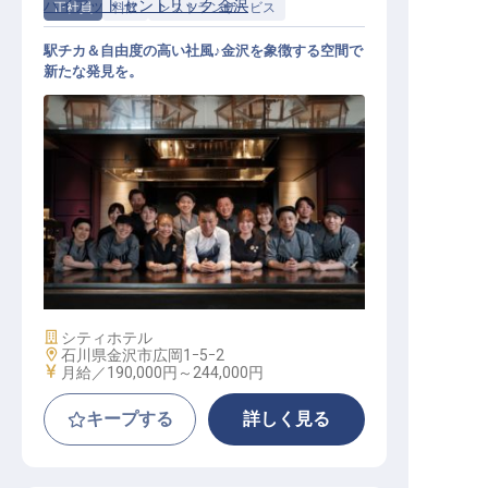
ハイアット セントリック 金沢
正社員
料飲
レストランサービス
駅チカ＆自由度の高い社風♪金沢を象徴する空間で
新たな発見を。
レストランサービス│大手外資系／
髪色・ネイル自由／従業員食堂・ジ
ム無料
施設業態
シティホテル
勤務地
石川県金沢市広岡1ｰ5ｰ2
給与
月給／190,000円～
244,000円
キープする
詳しく見る