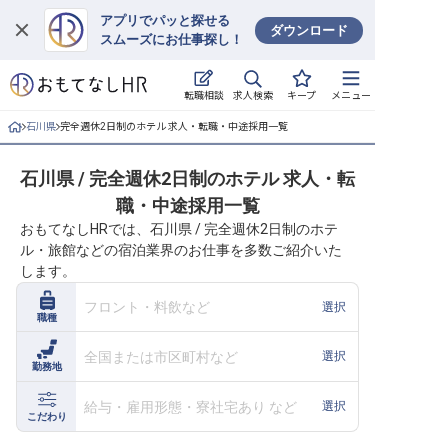
アプリでパッと探せる
ダウンロード
スムーズにお仕事探し！
ログイン
求人検索
転職相談
キープ
メニュー
求人・施設を探す
石川県
完全週休2日制のホテル 求人・転職・中途採用一覧
キープした求人
石川県 / 完全週休2日制のホテル 求人・転
職・中途採用一覧
就職・転職 合同説明会
おもてなしHRでは、石川県 / 完全週休2日制のホテ
ル・旅館などの宿泊業界のお仕事を多数ご紹介いた
おもてなしHRについて
します。
ご利用の流れ
フロント・料飲など
選択
職種
よくある質問
全国または市区町村など
選択
勤務地
ホテル・宿泊業界情報コラム
給与・雇用形態・寮社宅あり など
選択
こだわり