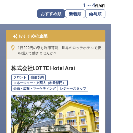
1 ~ 4
件/
4
件
転職サポートに申し込む
無料
おすすめ順
新着順
給与順
採用をお考えの企業様へ
おすすめの企業
1日200円の寮も利用可能。世界のロッテホテルで腰
を据えて働きませんか？
株式会社LOTTE Hotel Arai
フロント
宿泊予約
マネージャー・支配人（料飲部門）
企画・広報・マーケティング
レジャースタッフ