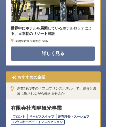
世界中にホテルを展開しているホテルロッテによ
る、日本初のリゾート施設
新潟県妙高市両善寺1966
詳しく見る
おすすめの企業
創業1973年の「立山プリンスホテル」で、絶景と温
泉に癒されながら働きませんか
有限会社湖畔観光事業
フロント
サービススタッフ
副料理長・スーシェフ
ハウスキーパー・インスペクション