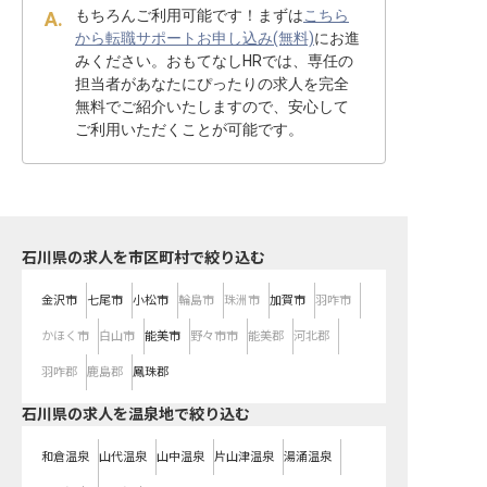
もちろんご利用可能です！まずは
こちら
から転職サポートお申し込み(無料)
にお進
みください。おもてなしHRでは、専任の
担当者があなたにぴったりの求人を完全
無料でご紹介いたしますので、安心して
ご利用いただくことが可能です。
石川県の求人を市区町村で絞り込む
金沢市
七尾市
小松市
輪島市
珠洲市
加賀市
羽咋市
かほく市
白山市
能美市
野々市市
能美郡
河北郡
羽咋郡
鹿島郡
鳳珠郡
石川県の求人を温泉地で絞り込む
和倉温泉
山代温泉
山中温泉
片山津温泉
湯涌温泉