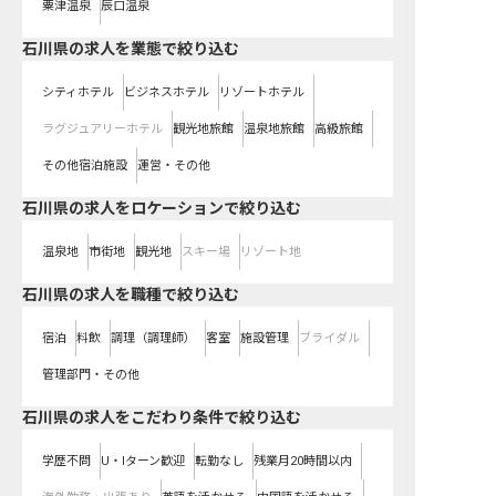
粟津温泉
辰口温泉
石川県の求人を業態で絞り込む
シティホテル
ビジネスホテル
リゾートホテル
ラグジュアリーホテル
観光地旅館
温泉地旅館
高級旅館
その他宿泊施設
運営・その他
石川県の求人をロケーションで絞り込む
温泉地
市街地
観光地
スキー場
リゾート地
石川県の求人を職種で絞り込む
宿泊
料飲
調理（調理師）
客室
施設管理
ブライダル
管理部門・その他
石川県の求人をこだわり条件で絞り込む
学歴不問
U・Iターン歓迎
転勤なし
残業月20時間以内