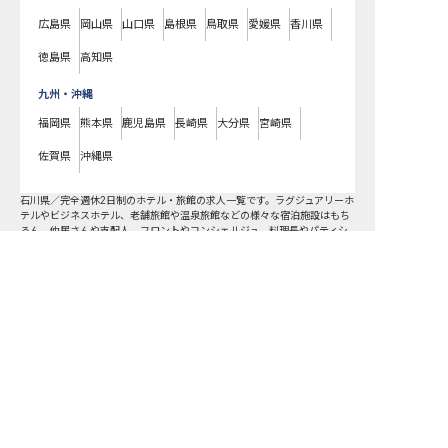
広島県
岡山県
山口県
島根県
鳥取県
愛媛県
香川県
徳島県
高知県
九州・沖縄
福岡県
熊本県
鹿児島県
長崎県
大分県
宮崎県
佐賀県
沖縄県
石川県
／
完全週休2日制
のホテル・旅館の求人一覧です。ラグジュアリーホ
テルやビジネスホテル、老舗旅館や温泉旅館などの様々な宿泊施設はもち
ろん、仲居さんや支配人、フロントやコンシェルジュ、料理長やパティシ
エ、ブライダルコーディネーターまで、宿泊業界のあらゆる職種の求人を
ご用意しています。気になるホテル・旅館の求人があれば、まずはご登録
求人を紹介してもらう
いただくか電話やメールでお問い合わせください。完全週休2日制のホテ
ル・旅館の求人/採用情報に精通したキャリアアドバイザーが、あなたに最
適な求人をご紹介いたします。石川県のホテル・旅館の求人・就職・転職
なら【おもてなしHR】