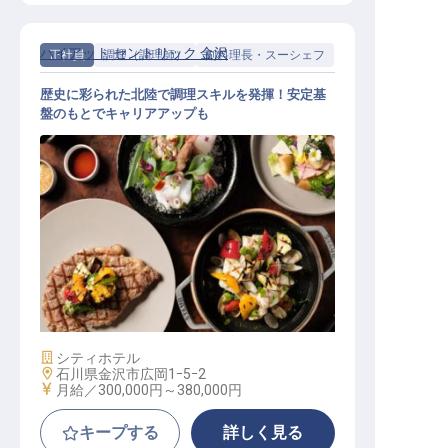
ハイアット セントリック 金沢
正社員
調理（調理師）
副料理長・スーシェフ
歴史に彩られた北陸で調理スキルを発揮！安定基
盤のもとでキャリアアップも
洋食調理・スーシェフ│大手外資系
／月給30万～／髪色自由／完全週休
2日
施設業態
シティホテル
勤務地
石川県金沢市広岡1ｰ5ｰ2
給与
月給／300,000円～
380,000円
キープする
詳しく見る