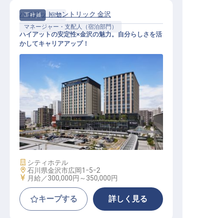
ハイアット セントリック 金沢
正社員
宿泊
マネージャー・支配人（宿泊部門）
ハイアットの安定性×金沢の魅力。自分らしさを活
かしてキャリアアップ！
フロントデューティーマネージャー
│月給30万～／髪色・ネイル自由
施設業態
シティホテル
勤務地
石川県金沢市広岡1ｰ5ｰ2
給与
月給／300,000円～
350,000円
キープする
詳しく見る