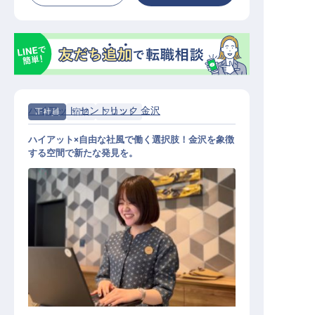
ハイアット セントリック 金沢
正社員
宿泊
フロント
ハイアット×自由な社風で働く選択肢！金沢を象徴
する空間で新たな発見を。
フロントスタッフ│大手外資系／髪
色＆ネイル自由／従業員食堂・ジム
無料