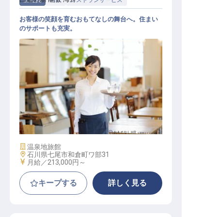
正社員
料飲
レストランサービス
お客様の笑顔を育むおもてなしの舞台へ。住まい
のサポートも充実。
レストランサービス
施設業態
温泉地旅館
勤務地
石川県七尾市和倉町ワ部31
給与
月給／213,000円～
キープする
詳しく見る