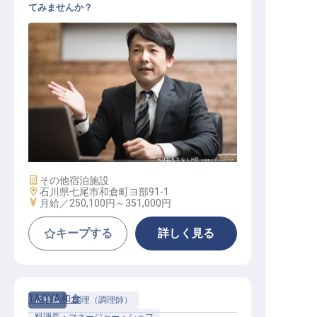
てみませんか？
支配人・副支配人・女将 / 正社員
施設業態
その他宿泊施設
勤務地
石川県七尾市和倉町ヨ部91-1
給与
月給／250,100円～
351,000円
キープする
詳しく見る
TAOYA和倉
正社員
調理（調理師）