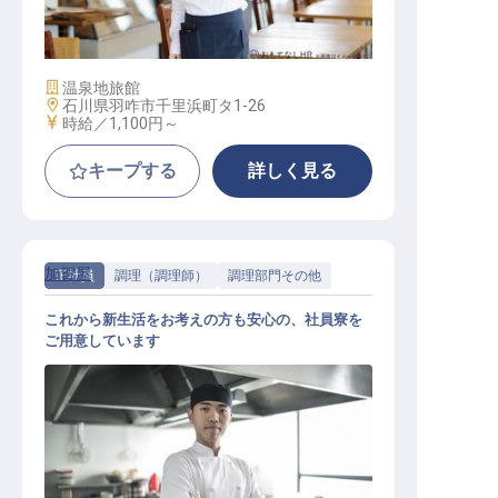
レストランサービス
施設業態
温泉地旅館
勤務地
石川県羽咋市千里浜町タ1-26
給与
時給／1,100円～
キープする
詳しく見る
加賀屋
正社員
調理（調理師）
調理部門その他
これから新生活をお考えの方も安心の、社員寮を
ご用意しています