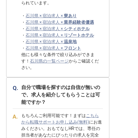
られています。
・
石川県 × 宿泊求人 ×
寮あり
・
石川県 × 宿泊求人 ×
業界経験者優遇
・
石川県 × 宿泊求人 ×
シティホテル
・
石川県 × 宿泊求人 ×
リゾートホテル
・
石川県 × 宿泊求人 ×
温泉地
・
石川県 × 宿泊求人 ×
フロント
他にも様々な条件で絞り込みができま
す！
石川県の一覧ページ
からご確認くだ
さい。
自分で職場を探すのは自信が無いの
で、求人を紹介してもらうことは可
能ですか？
もちろんご利用可能です！まずは
こちら
から転職サポートお申し込み(無料)
にお進
みください。おもてなしHRでは、専任の
担当者があなたにぴったりの求人を完全