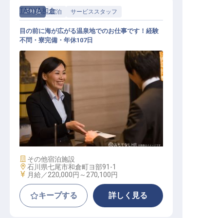
TAOYA和倉
正社員
宿泊
サービススタッフ
目の前に海が広がる温泉地でのお仕事です！経験
不問・寮完備・年休107日
サービススタッフ / 正社員
施設業態
その他宿泊施設
勤務地
石川県七尾市和倉町ヨ部91-1
給与
月給／220,000円～
270,100円
キープする
詳しく見る