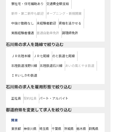
寮社宅・住宅補助あり
交通費全額支給
新卒・第二新卒も歓迎
オープニング・新規開業
中抜け勤務なし
未経験者歓迎
資格を活かせる
実務経験者優遇
普通自動車免許
調理師免許
石川県
の求人を路線で絞り込む
ＪＲ北陸本線
ＪＲ七尾線
のと鉄道七尾線
北陸鉄道浅野川線
北陸鉄道石川線
あいの風とやま鉄道
ＩＲいしかわ鉄道
石川県の求人を雇用形態で絞り込む
正社員
契約社員
パート・アルバイト
都道府県を変更して求人を絞り込む
関東
東京都
神奈川県
埼玉県
千葉県
茨城県
栃木県
群馬県