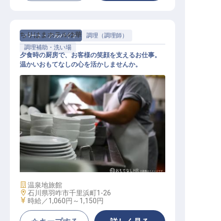
ちりはまホテルゆ華
パート・アルバイト
調理（調理師）
調理補助・洗い場
夕食時の厨房で、お客様の笑顔を支えるお仕事。
温かいおもてなしの心を活かしませんか。
調理補助・洗い場スタッフ
施設業態
温泉地旅館
勤務地
石川県羽咋市千里浜町1-26
給与
時給／1,060円～
1,150円