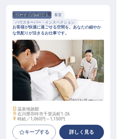
ちりはまホテルゆ華
パート・アルバイト
客室
ハウスキーパー・インスペクション
お客様が快適に過ごせる空間を。あなたの細やか
な気配りが活きるお仕事です。
客室メンテナンス
施設業態
温泉地旅館
勤務地
石川県羽咋市千里浜町1-26
給与
時給／1,060円～
1,150円
キープする
詳しく見る