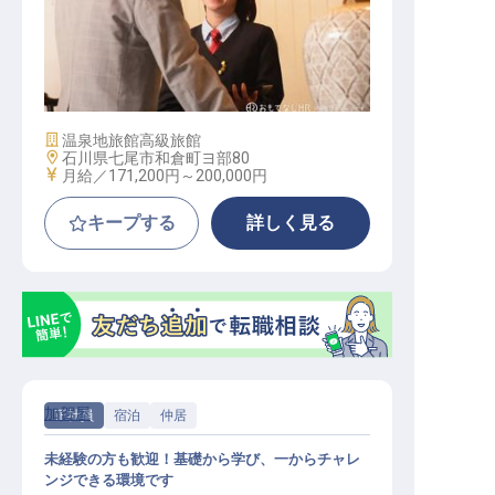
サービススタッフ
施設業態
温泉地旅館
高級旅館
勤務地
石川県七尾市和倉町ヨ部80
給与
月給／171,200円～
200,000円
キープする
詳しく見る
加賀屋
正社員
宿泊
仲居
未経験の方も歓迎！基礎から学び、一からチャレ
ンジできる環境です