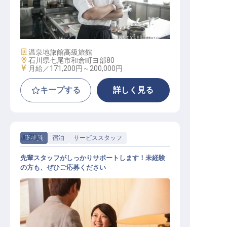
調理師
施設業態
温泉地旅館
高級旅館
勤務地
石川県七尾市和倉町ヨ部80
給与
月給／171,200円～
200,000円
キープする
詳しく見る
加賀屋
正社員
宿泊
サービススタッフ
先輩スタッフがしっかりサポートします！未経験
の方も、ぜひご応募ください