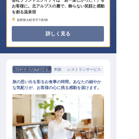
会社ブランドエクイティは「あー楽しかった！」を
お客様に。北アルプスの麓で、飾らない笑顔と感動
を創る温泉宿
長野県大町市平10558
詳しく見る
ちりはまホテルゆ華
パート・アルバイト
料飲
レストランサービス
旅の思い出を彩るお食事の時間。あなたの細やか
な気配りが、お客様の心に残る感動を届けます。