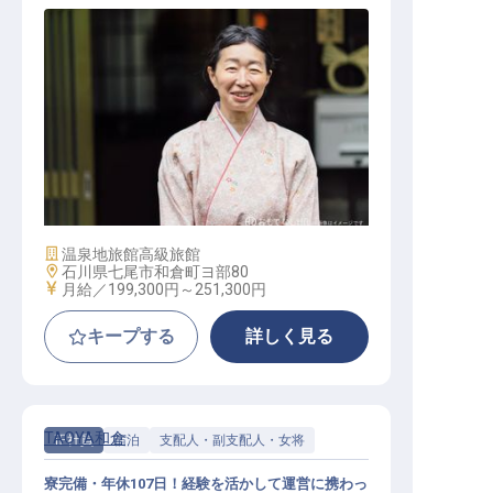
客室係・仲居
施設業態
温泉地旅館
高級旅館
勤務地
石川県七尾市和倉町ヨ部80
給与
月給／199,300円～
251,300円
キープする
詳しく見る
TAOYA和倉
正社員
宿泊
支配人・副支配人・女将
寮完備・年休107日！経験を活かして運営に携わっ