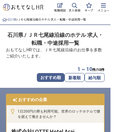
求人検索
転職相談
キープ
メニュー
石川県
ＪＲ七尾線沿線のホテル 求人・転職・中途採用一覧
ログイン
石川県 / ＪＲ七尾線沿線のホテル 求人・
求人・施設を探す
転職・中途採用一覧
キープした求人
おもてなしHRでは、ＪＲ七尾線沿線のお仕事を多数
ご紹介いたします。
就職・転職 合同説明会
1 ~ 10
件/
10
件
おもてなしHRについて
おすすめ順
新着順
給与順
ご利用の流れ
おすすめの企業
よくある質問
1日200円の寮も利用可能。世界のロッテホテルで腰
ホテル・宿泊業界情報コラム
を据えて働きませんか？
株式会社LOTTE Hotel Arai