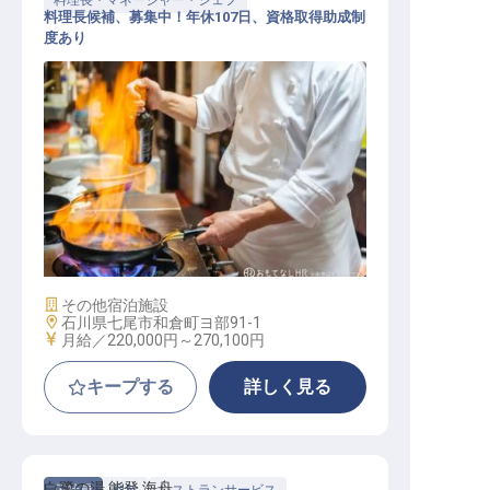
料理長・マネージャー・シェフ
料理長候補、募集中！年休107日、資格取得助成制
度あり
料理長・マネージャー・シェフ / 正
社員
施設業態
その他宿泊施設
勤務地
石川県七尾市和倉町ヨ部91-1
給与
月給／220,000円～
270,100円
キープする
詳しく見る
白鷺の湯 能登 海舟