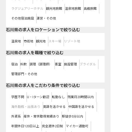
ラグジュアリーホテル
観光地旅館
温泉地旅館
高級旅館
その他宿泊施設
運営・その他
石川県の求人をロケーションで絞り込む
温泉地
市街地
観光地
スキー場
リゾート地
石川県の求人を職種で絞り込む
宿泊
料飲
調理（調理師）
客室
施設管理
ブライダル
管理部門・その他
石川県の求人をこだわり条件で絞り込む
学歴不問
U・Iターン歓迎
転勤なし
残業月20時間以内
海外勤務・出張あり
英語を活かせる
中国語を活かせる
外資系
産休・育休取得実績あり
駅徒歩5分以内
年間休日120日以上
完全週休2日制
マイカー通勤可