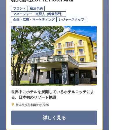
転職サポートに申し込む
無料
フロント
宿泊予約
マネージャー・支配人（料飲部門）
企画・広報・マーケティング
レジャースタッフ
採用をお考えの企業様へ
世界中にホテルを展開しているホテルロッテによ
る、日本初のリゾート施設
新潟県妙高市両善寺1966
詳しく見る