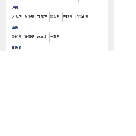
近畿
大阪府
兵庫県
京都府
滋賀県
奈良県
和歌山県
東海
愛知県
静岡県
岐阜県
三重県
北海道
北海道
転職サポートに申し込む
無料
東北
宮城県
福島県
青森県
岩手県
山形県
秋田県
北陸・甲信越
新潟県
長野県
石川県
富山県
山梨県
福井県
中国・四国
広島県
岡山県
山口県
島根県
鳥取県
愛媛県
香川県
徳島県
高知県