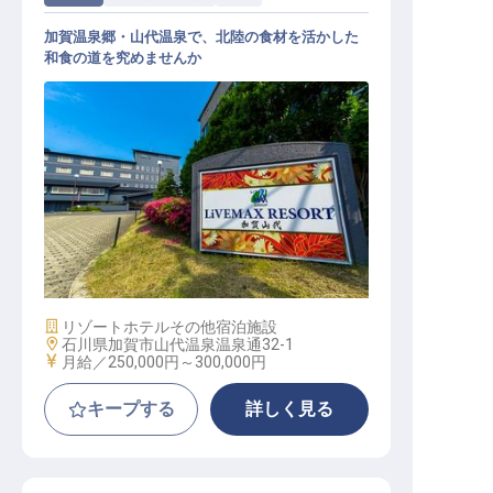
加賀温泉郷・山代温泉で、北陸の食材を活かした
和食の道を究めませんか
和食調理スタッフ｜月給27万円～30
万円／寮費2万円控除／加賀温泉郷
施設業態
リゾートホテル
その他宿泊施設
勤務地
石川県加賀市山代温泉温泉通32-1
給与
月給／250,000円～
300,000円
キープする
詳しく見る