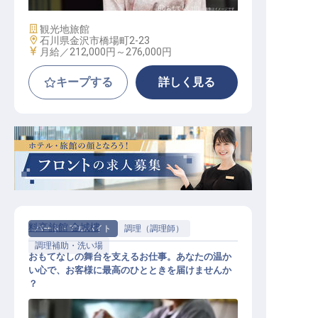
施設業態
観光地旅館
勤務地
石川県金沢市橋場町2-23
給与
月給／212,000円～
276,000円
キープする
詳しく見る
料亭旅館 金城樓
パート・アルバイト
調理（調理師）
調理補助・洗い場
おもてなしの舞台を支えるお仕事。あなたの温か
い心で、お客様に最高のひとときを届けませんか
？