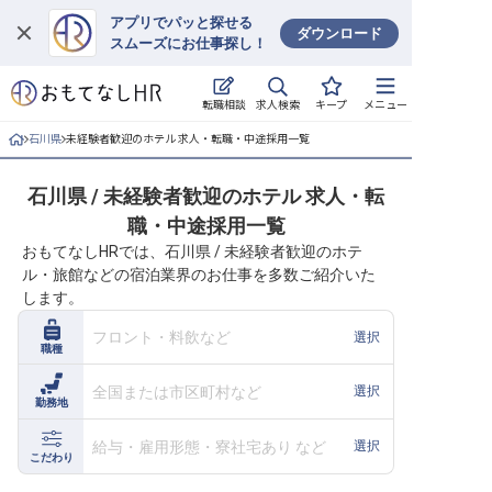
アプリでパッと探せる
ダウンロード
スムーズにお仕事探し！
ログイン
求人検索
転職相談
キープ
メニュー
求人・施設を探す
石川県
未経験者歓迎のホテル 求人・転職・中途採用一覧
キープした求人
石川県 / 未経験者歓迎のホテル 求人・転
職・中途採用一覧
就職・転職 合同説明会
おもてなしHRでは、石川県 / 未経験者歓迎のホテ
ル・旅館などの宿泊業界のお仕事を多数ご紹介いた
おもてなしHRについて
します。
ご利用の流れ
フロント・料飲など
選択
職種
よくある質問
全国または市区町村など
選択
勤務地
ホテル・宿泊業界情報コラム
給与・雇用形態・寮社宅あり など
選択
こだわり