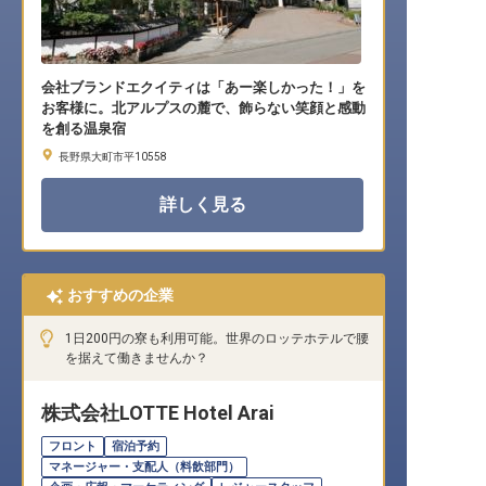
会社ブランドエクイティは「あー楽しかった！」を
お客様に。北アルプスの麓で、飾らない笑顔と感動
を創る温泉宿
長野県大町市平10558
詳しく見る
おすすめの企業
1日200円の寮も利用可能。世界のロッテホテルで腰
を据えて働きませんか？
株式会社LOTTE Hotel Arai
フロント
宿泊予約
マネージャー・支配人（料飲部門）