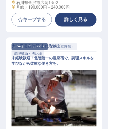
勤務地
石川県金沢市広岡1-5-2
給与
月給／190,000円～
240,000円
キープする
詳しく見る
大江戸温泉物語 山代彩朝楽
パート・アルバイト
調理（調理師）
調理補助・洗い場
未経験歓迎！北陸随一の温泉宿で、調理スキルを
学びながら柔軟な働き方を。
キッチンスタッフ（補助）