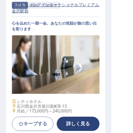
ホテルウィングインターナショナルプレミアム
正社員
宿泊
フロント
金沢駅前
心を込めた一期一会。あなたの笑顔が旅の思い出
を彩ります
ホテルフロントスタッフ
施設業態
シティホテル
勤務地
石川県金沢市堀川新町8-13
給与
月給／173,000円～
240,000円
キープする
詳しく見る