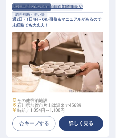
大江戸温泉物語Premium 加賀まるや
パート・アルバイト
調理（調理師）
調理補助・洗い場
週2日・1日4H～OK♪研修＆マニュアルがあるので
未経験でも大丈夫！
キッチンスタッフ（補助）
施設業態
その他宿泊施設
勤務地
石川県加賀市片山津温泉ア45689
給与
時給／1,054円～
1,100円
キープする
詳しく見る