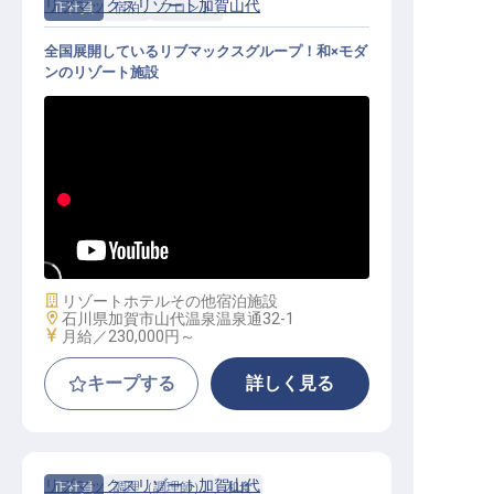
リブマックスリゾート加賀山代
正社員
宿泊
フロント
全国展開しているリブマックスグループ！和×モダ
ンのリゾート施設
フロント│寮全額会社負担／未経験O
K／月給25万円～／年休120日
施設業態
リゾートホテル
その他宿泊施設
勤務地
石川県加賀市山代温泉温泉通32-1
給与
月給／230,000円～
キープする
詳しく見る
リブマックスリゾート加賀山代
正社員
調理（調理師）
和食