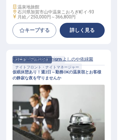
施設業態
温泉地旅館
勤務地
石川県加賀市山中温泉こおろぎ町イ-93
給与
月給／250,000円～
366,800円
キープする
詳しく見る
大江戸温泉物語Premium よしのや依緑園
パート・アルバイト
宿泊
ナイトフロント・ナイトマネージャー
仮眠休憩あり！週2日～勤務OKの温泉宿とお客様
の静寂な夜を守りませんか
ナイトフロントスタッフ