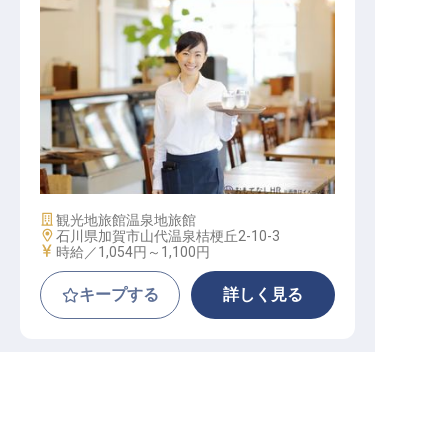
ホールスタッフ
施設業態
観光地旅館
温泉地旅館
勤務地
石川県加賀市山代温泉桔梗丘2-10-3
給与
時給／1,054円～
1,100円
キープする
詳しく見る
大江戸温泉物語 山中彩朝楽
求人を紹介してもらう
パート・アルバイト
宿泊
フロント
家庭と両立したい方にも最適！週2日・1日4h～都
合に合わせて働けます