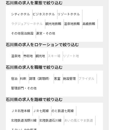
石川県の求人を業態で絞り込む
シティホテル
ビジネスホテル
リゾートホテル
ラグジュアリーホテル
観光地旅館
温泉地旅館
高級旅館
その他宿泊施設
運営・その他
石川県の求人をロケーションで絞り込む
温泉地
市街地
観光地
スキー場
リゾート地
石川県の求人を職種で絞り込む
宿泊
料飲
調理（調理師）
客室
施設管理
ブライダル
管理部門・その他
石川県
の求人を路線で絞り込む
ＪＲ北陸本線
ＪＲ七尾線
のと鉄道七尾線
北陸鉄道浅野川線
北陸鉄道石川線
あいの風とやま鉄道