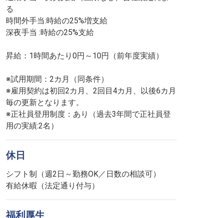
る
時間外手当:時給の25%増支給
深夜手当 :時給の25%支給
昇給：1時間あたり0円～10円（前年度実績）
※試用期間：2カ月（同条件）
※雇用契約は初回2カ月、2回目4カ月、以後6カ月
毎の更新となります。
※正社員登用制度：あり（過去3年間で正社員登
用の実績:2名）
休日
シフト制（週2日～勤務OK／日数の相談可）
有給休暇（法定通り付与）
福利厚生