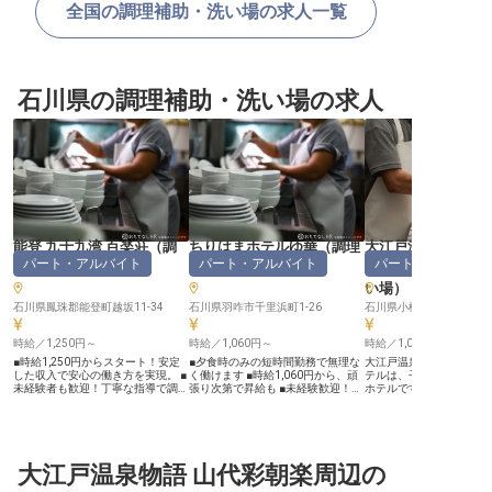
全国の調理補助・洗い場の求人一覧
石川県の調理補助・洗い場の求人
能登 九十九湾 百楽荘
（
調
ちりはまホテルゆ華
（
調理
大江戸温泉物語 あ
パート・アルバイト
パート・アルバイト
パート・アルバイ
理補助・洗い場
）
補助・洗い場
）
ンドホテル
い場
）
石川県鳳珠郡能登町越坂11-34
石川県羽咋市千里浜町1-26
石川県小松市粟津町ワ-36
時給／1,250円～
時給／1,060円～
時給／1,054円～
■時給1,250円からスタート！安定
■夕食時のみの短時間勤務で無理な
大江戸温泉物語 あわづグ
した収入で安心の働き方を実現。 ■
く働けます ■時給1,060円から、頑
テルは、子育てファミリ
未経験者も歓迎！丁寧な指導で調理
張り次第で昇給も ■未経験歓迎！調
ホテルです。当ホテル内
補助のスキルを身につけられます。
理補助や洗い場から始められます ■
にてパート・アルバイト
■夜の時間帯を有効活用。プライベ
美しい千里浜のリゾートホテルでの
スタッフを募集していま
ートと両立しやすいシフト制勤務。
お仕事です ーー【お客様の旅を彩
1,000円～1,375円、昇
■お客様の笑顔を支えるおもてな
る、おもてなしの舞台裏】 石川県
あります！まずは食材の
し。温かい心で働くやりがいを感じ
羽咋市、美しい千里浜に佇むリゾー
や、後片付け等、簡単な
ます。 ーー【お客様の心に残るお
大江戸温泉物語 山代彩朝楽周辺の
トホテルでのお仕事です。 お客様
めていただきます。マニ
もてなしを支える仕事】 能登の豊
が旅の疲れを癒し、心に残る思い出
シピも完備しているので