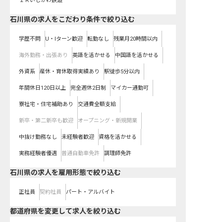
ＩＲいしかわ鉄道
石川県の求人をこだわり条件で絞り込む
学歴不問
U・Iターン歓迎
転勤なし
残業月20時間以内
海外勤務・出張あり
英語を活かせる
中国語を活かせる
外資系
産休・育休取得実績あり
駅徒歩5分以内
年間休日120日以上
完全週休2日制
マイカー通勤可
寮社宅・住宅補助あり
交通費全額支給
新卒・第二新卒も歓迎
オープニング・新規開業
中抜け勤務なし
未経験者歓迎
資格を活かせる
実務経験者優遇
普通自動車免許
調理師免許
石川県の求人を雇用形態で絞り込む
正社員
契約社員
パート・アルバイト
都道府県を変更して求人を絞り込む