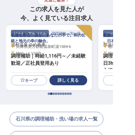
見逃し厳禁！
この求人を見た人が
今、よく見ている注目求人
パート・アルバイト
調理補助・洗い場
パート・アルバイ
名湯を彩る一皿を、あなたの手で。和の伝
家庭と両立しなが
統と地元の幸の融合。
、日本の四季を一
湯村温泉 ゆめ春来
那須高原の宿 山
兵庫県美方郡新温泉町湯1569-6
栃木県那須郡那
時給／1,116円～
時給／1,100円
調理補助｜時給1,116円～／未経験
調理補助｜未経
歓迎／正社員登用あり
日3h〜／平日
入浴無料
詳しく見る
キープ
石川県の調理補助・洗い場の求人一覧