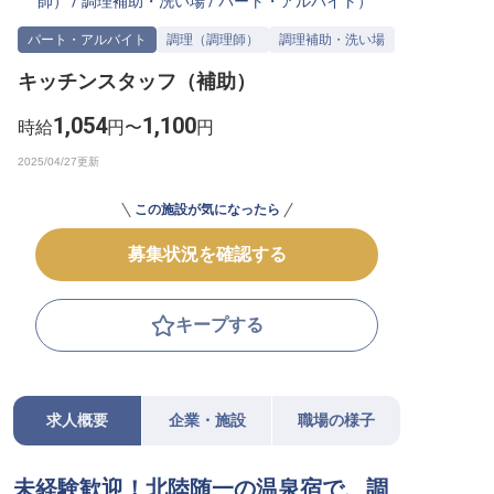
師）
/
調理補助・洗い場
/
パート・アルバイト
）
転職サポートに申し込む
無料
パート・アルバイト
調理（調理師）
調理補助・洗い場
キッチンスタッフ（補助）
採用をお考えの企業様へ
1,054
1,100
時給
円〜
円
この施設が気になったら
募集状況を確認する
キープする
求人概要
企業・施設
職場の様子
未経験歓迎！北陸随一の温泉宿で、調