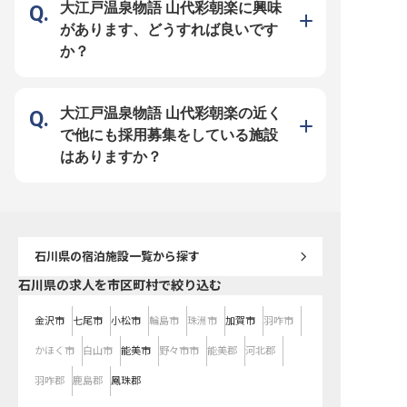
大江戸温泉物語 山代彩朝楽に興味
理、そして料理長候補までステップ
は！働きやすさを追求したサポート
もてなしの心を大切に、
アップ可能。経験豊富な方は副料理
体制 1998年に不動産仲介から始
食体験を追求していきま
があります、どうすれば良いです
長・料理長候補としてのご相談も可
め、今ではホテルやマンション、飲
経験を活かし、新しい挑
能です。 ■安定企業ならでは！働き
食と幅広く事業を展開している「株
方を心よりお待ちしてお
か？
やすさを追求したサポート体制
式会社リブマックス」。安定基盤を
ーー【安心して長く働け
1998年に不動産仲介から始め、今
もつ当社ならではの好待遇をご用意
支える環境】 当施設では
ではホテルやマンション、飲食と幅
しています。社員寮はなんと全額会
フ一人ひとりが安心して
広く事業を展開している「リブマッ
社負担（水道・光熱費のみ自己負
環境を整えています。 月給2
クスグループ」。安定基盤をもつ当
担）！年間休日は業界屈指の120日
円から250,000円に加
社ならではの好待遇をご用意してい
のため、自分の時間を確保しつつ無
与制度もございますので
大江戸温泉物語 山代彩朝楽の近く
ます。社員寮は2万円控除（水道・
理のない働き方を実現できます。幅
張りがしっかりと評価さ
光熱費のみ自己負担）！過度な残業
広いスキルを身に付けて、充実した
た、寮・住居に関するご
で他にも採用募集をしている施設
を抑制する体制も力を入れているた
昇給・昇格・キャリアアップ制度で
で、遠方からのご応募も
め、心にゆとりを持って料理と向き
思う存分成長してください！
研修制度も充実しており
はありますか？
合うことができます。幅広いスキル
ルだけでなく、マネジメ
を身に付けて、充実した昇給・昇
高められる機会が豊富に
格・キャリアアップ制度で思う存分
車通勤も可能で、日々の
成長してください！
です。
石川県
の宿泊施設一覧から探す
石川県の求人を市区町村で絞り込む
金沢市
七尾市
小松市
輪島市
珠洲市
加賀市
羽咋市
かほく市
白山市
能美市
野々市市
能美郡
河北郡
羽咋郡
鹿島郡
鳳珠郡