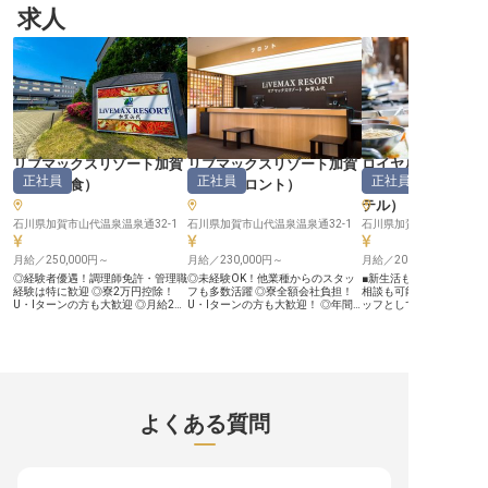
かな自然に囲まれた美しい場所で、
を作る大切な夕食の時間。その舞台
ビューの方も大歓迎です
求人
お客様の旅の思い出を彩るおもてな
裏で、調理補助や洗い場としてお客
お問い合わせください。※2
しを大切にしています。調理補助ス
様の笑顔を支える役割を担っていた
月30日時点の情報です。
タッフとして、翌朝の朝食準備や盛
だきます。温かいお料理の準備や、
り付け、食器洗浄などを通じて、お
清潔な食器を整えることは、お客様
客様が快適に過ごせるようサポート
への最高のおもてなしに繋がりま
します。一つ一つの作業がお客様の
す。 一つ一つの作業に心を込め
笑顔に繋がり、温かい気持ちで一日
て、お客様の特別な時間を一緒に創
をスタートしていただくためのお手
り上げていきましょう。 ーー【働
伝いです。心を込めたおもてなしを
きやすさを大切に、あなたのペース
一緒に届けませんか。 ーー【温か
で活躍】 勤務時間は夕食時の17時
いチームで成長できる働きやすい環
45分から21時45分までと、短時間
境】 当施設では、スタッフ一人ひ
で効率よく働けるのが魅力です。
リブマックスリゾート加賀
リブマックスリゾート加賀
ロイヤルホテル 山
とりがお客様のために何ができるか
家事やプライベートとの両立もしや
正社員
正社員
正社員
山代
（
和食
）
山代
（
フロント
）
鹿荘（旧:河鹿荘ロ
を考え、協力し合いながら働いてい
すく、無理なく長く続けられる環境
ます。調理場では、翌朝の準備をス
です。未経験の方でも安心して始め
テル）
（
ムーズに進めるため、チームワーク
られるよう、先輩スタッフが丁寧に
を大切にしています。未経験の方で
石川県加賀市山代温泉温泉通32-1
サポートいたします。時給1,060円
石川県加賀市山代温泉温泉通32-1
も安心して始められるよう、先輩ス
からスタートし、頑張り次第で昇給
タッフが丁寧にサポート。清掃や整
の機会もございます。 お客様への
月給／250,000円～
月給／230,000円～
月給／200,000円～
理整頓も大切な業務として、常に清
「おもてなしの心」を大切に、私た
潔で働きやすい環境を保っていま
ちと一緒に働きませんか。 ※2025
◎経験者優遇！調理師免許・管理職
◎未経験OK！他業種からのスタッ
■新生活も安心！住まい
す。お客様だけでなく、同僚も大切
年12月08日時点の情報です
経験は特に歓迎 ◎寮2万円控除！
フも多数活躍 ◎寮全額会社負担！
相談も可能です ■オープ
にする温かい職場で、あなたらしい
U・Iターンの方も大歓迎 ◎月給27
U・Iターンの方も大歓迎！ ◎年間
ッフとして、新しい施設
働き方を見つけてください。
万円～30万円。経験・スキルに応
休日120日！プライベートも充実で
ませんか ■月給200,000
※2026年01月06日時点の情報です
じてご相談可 ◎年間休日105日。プ
きる ◎月給25万円～。安定企業で
250,000円、安定した収
ライベートも確保できる働き方 ■北
将来も安心 ■長い歴史を誇る石川県
ビュッフェやライブキッ
陸の名湯・山代温泉に位置する「リ
の温泉地・山代温泉に位置する「リ
理の幅を広げられます ーー【お客
ブマックスリゾート加賀山代」。
ブマックスリゾート加賀山代」。
様の笑顔を創る、おもて
和とモダンを融合した空間で、加賀
和とモダンを融合した空間で、加賀
台】 山中温泉の豊かな自
の伝統と自然を感じながらゆったり
の伝統と自然を感じながらゆったり
れた当施設で、お客様の
と時間が流れます。今回募集する和
と時間が流れます。開放会溢れる露
料理を提供しませんか。 
よくある質問
食調理スタッフは、北陸の四季折々
天風呂やプールはもちろん、2025
ングスタッフとして、ビ
の海の幸・山の幸を活かした会席・
年7月にオープンしたカプセルルー
ストランでの調理やライ
宴会料理を、ご宿泊のお客様にご提
ムや最新のカラオケルーム、豊富な
でのパフォーマンス、新
供するポジション。調理補助として
コミックを取りそろえたコミックス
考案まで、あなたの創造
のスタートから、本格的な調理、新
カフェなど、トップクラウスの設備
発揮できる環境です。旬
メニューの考案、仕入れ・コスト管
が整っています。 ■安定企業ならで
かし、お客様に感動をお