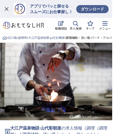
アプリでパッと探せる
ダウンロード
スムーズにお仕事探し！
ログイン
求人検索
転職相談
キープ
メニュー
求人・施設を探す
石川県
加賀市
大江戸温泉物語 山代彩朝楽
調理補助・洗い場/パート・アルバイトの求人詳細
キープした求人
就職・転職 合同説明会
おもてなしHRについて
ご利用の流れ
よくある質問
ホテル・宿泊業界情報コラム
大江戸温泉物語 山代彩朝楽
の求人情報（
調理（調理