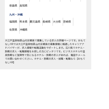
徳島県
高知県
九州・沖縄
福岡県
熊本県
鹿児島県
長崎県
大分県
宮崎県
佐賀県
沖縄県
大江戸温泉物語 山代彩朝楽で募集している求人の詳細ページです。おもて
なしHRでは大江戸温泉物語 山代彩朝楽の募集情報に精通したキャリアア
ドバイザーが、求人情報や転職活動をサポートします。石川県でホテル・
旅館の求人・転職情報をお探しの方にピッタリです。ビジネスホテルや温
泉旅館など
加賀市
で気になるホテル・旅館の求人があれば、電話やメール
でお問い合わせください。ホテル・旅館の求人・就職・転職なら【おもて
なしHR】
おもてなしHR
が
あなたのお仕事探しを
お手伝いします！