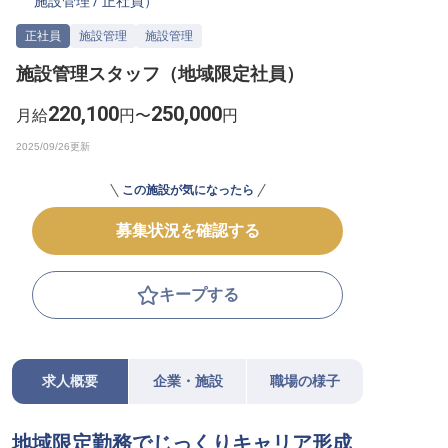
施設管理
/
正社員
）
転職サポートに申し込む
無料
正社員
施設管理
施設管理
施設管理スタッフ（地域限定社員）
採用をお考えの企業様へ
220,100
250,000
月給
円〜
円
この施設が気になったら
募集状況を確認する
キープする
求人概要
企業・施設
職場の様子
地域限定勤務でじっくりキャリア形成