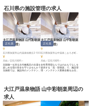
石川県の施設管理の求人
大江戸温泉物語 山代彩朝楽
大江戸温泉物語 山中彩朝楽
正社員
正社員
（
施設管理
）
（
施設管理
）
石川県加賀市山代温泉桔梗丘2-10-3
石川県加賀市山中温泉こおろぎ町イ-93
月給／220,100円～
月給／220,100円～
北陸随一を誇る古代檜風呂の古湯を
女性専用宿ならではのおもてなしを
楽しめる宿の安全を守りませんか？
提供する「花・彩朝楽」で、施設管
当旅館では、施設内のメンテナンス
理・メンテナンス業務全般をお任せ
業務全般を担う施設管理スタッフを
します。月8～9日休み（年間休日
募集中です。ボイラー機械の不備チ
107日）で、近隣には家賃月5,000
ェックや清掃業務など、幅広い領域
円～30,000円の寮も完備。食事補
で活躍できます。施設管理の仕事に
助や各種福利厚生など、安心して新
興味がある未経験の方から、危険物
生活をスタートできる環境が整って
取扱者（乙種）の資格をお持ちの方
大江戸温泉物語 山中彩朝楽周辺の
います。経験や資格問わず、縁の下
も大歓迎！公休8～9日・単身寮あ
の力持ちとして宿をバックアップし
り・食事補助あり・資格取得支援制
ていきたい方、ぜひ気軽にお問い合
求人
度など、働きやすい環境をご用意し
わせください。※この求人は2024年
ています。※この求人は2024年4月
3月26日時点の情報です
10日時点の情報です