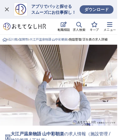
アプリでパッと探せる
ダウンロード
スムーズにお仕事探し！
ログイン
求人検索
転職相談
キープ
メニュー
求人・施設を探す
石川県
加賀市
大江戸温泉物語 山中彩朝楽
施設管理/正社員の求人詳細
キープした求人
就職・転職 合同説明会
おもてなしHRについて
ご利用の流れ
よくある質問
ホテル・宿泊業界情報コラム
大江戸温泉物語 山中彩朝楽
の求人情報（
施設管理
/