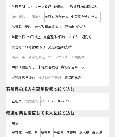
学歴不問
U・Iターン歓迎
転勤なし
残業月20時間以内
海外勤務・出張あり
英語を活かせる
中国語を活かせる
外資系
産休・育休取得実績あり
駅徒歩5分以内
年間休日120日以上
完全週休2日制
マイカー通勤可
寮社宅・住宅補助あり
交通費全額支給
新卒・第二新卒も歓迎
オープニング・新規開業
中抜け勤務なし
未経験者歓迎
資格を活かせる
実務経験者優遇
普通自動車免許
調理師免許
石川県の求人を雇用形態で絞り込む
正社員
契約社員
パート・アルバイト
都道府県を変更して求人を絞り込む
関東
東京都
神奈川県
埼玉県
千葉県
茨城県
栃木県
群馬県