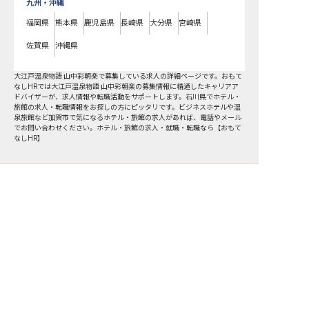
九州・沖縄
福岡県
熊本県
鹿児島県
長崎県
大分県
宮崎県
佐賀県
沖縄県
大江戸温泉物語 山中彩朝楽で募集している求人の詳細ページです。おもて
なしHRでは大江戸温泉物語 山中彩朝楽の募集情報に精通したキャリアア
ドバイザーが、求人情報や転職活動をサポートします。石川県でホテル・
旅館の求人・転職情報をお探しの方にピッタリです。ビジネスホテルや温
泉旅館など
加賀市
で気になるホテル・旅館の求人があれば、電話やメール
でお問い合わせください。ホテル・旅館の求人・就職・転職なら【おもて
なしHR】
おもてなしHR
が
あなたのお仕事探しを
お手伝いします！
サポート登録後の流れ