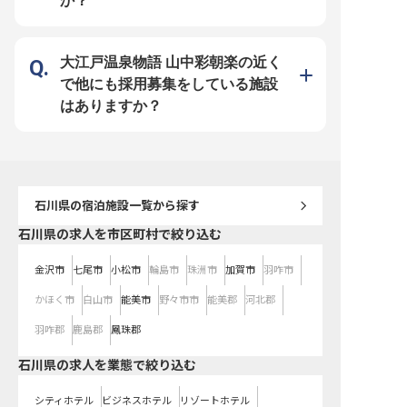
か？
式会社リブマックス」。安定基盤を
やすさを追求したサポート体制
もつ当社ならではの好待遇をご用意
1998年に不動産仲介から始め、今
しています。社員寮はなんと全額会
ではホテルやマンション、飲食と幅
社負担（水道・光熱費のみ自己負
広く事業を展開している「リブマッ
担）！年間休日は業界屈指の120日
クスグループ」。安定基盤をもつ当
のため、自分の時間を確保しつつ無
社ならではの好待遇をご用意してい
大江戸温泉物語 山中彩朝楽の近く
理のない働き方を実現できます。幅
ます。社員寮は2万円控除（水道・
広いスキルを身に付けて、充実した
光熱費のみ自己負担）！過度な残業
で他にも採用募集をしている施設
昇給・昇格・キャリアアップ制度で
を抑制する体制も力を入れているた
思う存分成長してください！
め、心にゆとりを持って料理と向き
はありますか？
合うことができます。幅広いスキル
を身に付けて、充実した昇給・昇
格・キャリアアップ制度で思う存分
成長してください！
石川県
の宿泊施設一覧から探す
石川県の求人を市区町村で絞り込む
金沢市
七尾市
小松市
輪島市
珠洲市
加賀市
羽咋市
かほく市
白山市
能美市
野々市市
能美郡
河北郡
羽咋郡
鹿島郡
鳳珠郡
石川県の求人を業態で絞り込む
シティホテル
ビジネスホテル
リゾートホテル