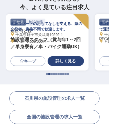
今、よく見ている注目求人
正社員
施設管理
正社員
高級リゾートのおもてなしを支える、陰の
未経験歓迎！海近
立役者。資格不問で歓迎します。
で運営メンバー募
別邸 海と森
千葉県銚子市犬吠埼10292-1
千葉県勝浦市串浜
RECAMP 勝浦
施設管理スタッフ（賞与年1～2回
年俸／3,500,000円～
月給／200,00
／単身寮有／車・バイク通勤OK）
詳しく見る
キープ
石川県の施設管理の求人一覧
全国の施設管理の求人一覧