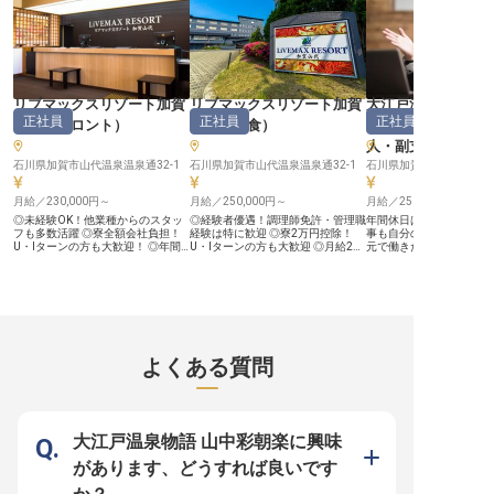
リブマックスリゾート加賀
リブマックスリゾート加賀
大江戸温泉物語わ
正社員
正社員
正社員
山代
（
フロント
）
山代
（
和食
）
ゾート 矢田屋松濤
人・副支配人・女
石川県加賀市山代温泉温泉通32-1
石川県加賀市山代温泉温泉通32-1
石川県加賀市片山津温泉セ
月給／230,000円～
月給／250,000円～
月給／250,100円～
◎未経験OK！他業種からのスタッ
◎経験者優遇！調理師免許・管理職
年間休日は107日！多め
フも多数活躍 ◎寮全額会社負担！
経験は特に歓迎 ◎寮2万円控除！
事も自分の時間も充実で
U・Iターンの方も大歓迎！ ◎年間
U・Iターンの方も大歓迎 ◎月給27
元で働きたい方や地方へ
休日120日！プライベートも充実で
万円～30万円。経験・スキルに応
考えの方にぴったりな寮
きる ◎月給25万円～。安定企業で
じてご相談可 ◎年間休日105日。プ
生活も安心ですよ。あな
将来も安心 ■長い歴史を誇る石川県
ライベートも確保できる働き方 ■北
任者として活躍できる支
の温泉地・山代温泉に位置する「リ
陸の名湯・山代温泉に位置する「リ
ポジションをご用意しま
ブマックスリゾート加賀山代」。
ブマックスリゾート加賀山代」。
力や管理力を磨きながら
和とモダンを融合した空間で、加賀
和とモダンを融合した空間で、加賀
高みを目指してみません
の伝統と自然を感じながらゆったり
の伝統と自然を感じながらゆったり
厳選食材である「じわも
と時間が流れます。開放会溢れる露
と時間が流れます。今回募集する和
んちゃんも一緒に楽しめ
よくある質問
天風呂やプールはもちろん、2025
食調理スタッフは、北陸の四季折々
らではの会席プレートを
年7月にオープンしたカプセルルー
の海の幸・山の幸を活かした会席・
ます。※この求人は2022年
ムや最新のカラオケルーム、豊富な
宴会料理を、ご宿泊のお客様にご提
日時点の情報です
コミックを取りそろえたコミックス
供するポジション。調理補助として
カフェなど、トップクラウスの設備
のスタートから、本格的な調理、新
が整っています。 ■安定企業ならで
メニューの考案、仕入れ・コスト管
大江戸温泉物語 山中彩朝楽に興味
は！働きやすさを追求したサポート
理、そして料理長候補までステップ
体制 1998年に不動産仲介から始
アップ可能。経験豊富な方は副料理
があります、どうすれば良いです
め、今ではホテルやマンション、飲
長・料理長候補としてのご相談も可
食と幅広く事業を展開している「株
能です。 ■安定企業ならでは！働き