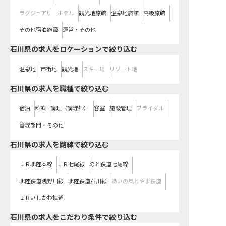
ラグジュアリーホテル
観光地旅館
温泉地旅館
高級旅館
その他宿泊施設
運営・その他
石川県の求人をロケーションで絞り込む
温泉地
市街地
観光地
スキー場
リゾート地
石川県の求人を職種で絞り込む
宿泊
料飲
調理（調理師）
客室
施設管理
ブライダル
管理部門・その他
石川県
の求人を路線で絞り込む
ＪＲ北陸本線
ＪＲ七尾線
のと鉄道七尾線
北陸鉄道浅野川線
北陸鉄道石川線
あいの風とやま鉄道
ＩＲいしかわ鉄道
石川県の求人をこだわり条件で絞り込む