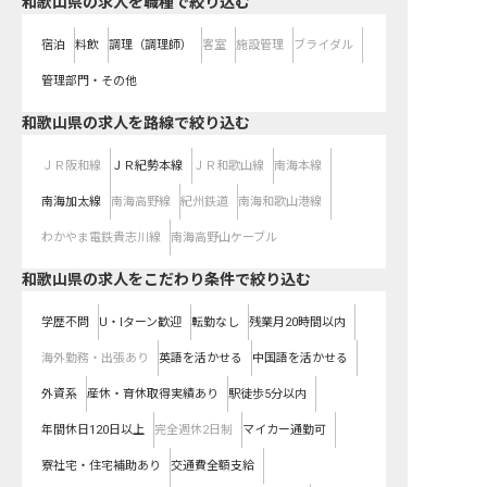
和歌山県の求人を職種で絞り込む
宿泊
料飲
調理（調理師）
客室
施設管理
ブライダル
管理部門・その他
和歌山県
の求人を路線で絞り込む
ＪＲ阪和線
ＪＲ紀勢本線
ＪＲ和歌山線
南海本線
南海加太線
南海高野線
紀州鉄道
南海和歌山港線
わかやま電鉄貴志川線
南海高野山ケーブル
和歌山県の求人をこだわり条件で絞り込む
学歴不問
U・Iターン歓迎
転勤なし
残業月20時間以内
海外勤務・出張あり
英語を活かせる
中国語を活かせる
外資系
産休・育休取得実績あり
駅徒歩5分以内
年間休日120日以上
完全週休2日制
マイカー通勤可
寮社宅・住宅補助あり
交通費全額支給