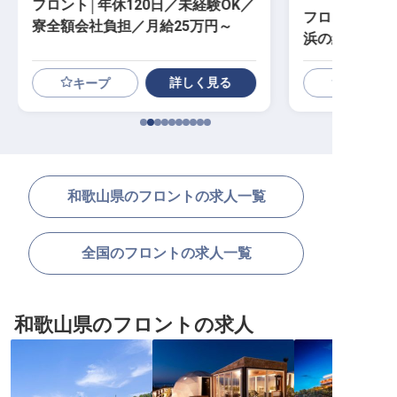
フロント│年休120日／未経験OK／
フロント｜月給
寮全額会社負担／月給25万円～
浜の絶景と一
完備
詳しく見る
キープ
和歌山県のフロントの求人一覧
全国のフロントの求人一覧
和歌山県のフロントの求人