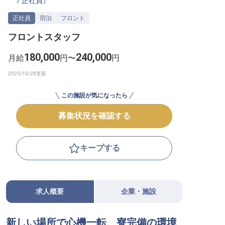
/
正社員
）
転職サポートに申し込む
無料
正社員
宿泊
フロント
フロントスタッフ
採用をお考えの企業様へ
180,000
240,000
月給
円〜
円
この施設が気になったら
募集状況を確認する
キープする
求人概要
企業・施設
新しい場所で心機一転、寮完備の環境