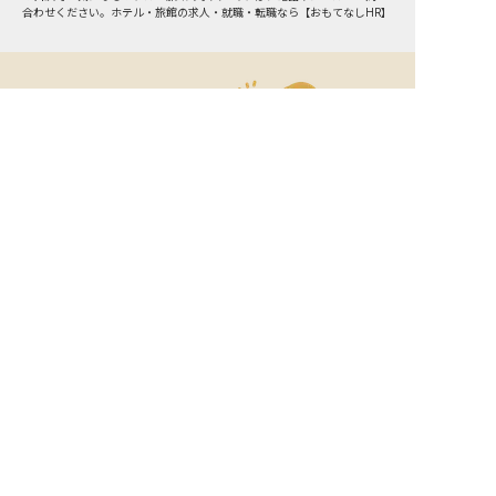
合わせください。ホテル・旅館の求人・就職・転職なら【おもてなしHR】
おもてなしHR
が
あなたのお仕事探しを
お手伝いします！
サポート登録後の流れ
サポート

電話で

マッチする

企業と

内定

登録
ヒアリング
求人をご紹介
面接
入社
宿泊業界専任のキャリアアドバイザーがあなたの転
職活動を徹底サポート!
納得できる転職先をご提案いたします。
サポートに申込む
無料