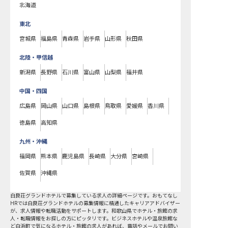
北海道
東北
宮城県
福島県
青森県
岩手県
山形県
秋田県
北陸・甲信越
新潟県
長野県
石川県
富山県
山梨県
福井県
中国・四国
広島県
岡山県
山口県
島根県
鳥取県
愛媛県
香川県
徳島県
高知県
九州・沖縄
福岡県
熊本県
鹿児島県
長崎県
大分県
宮崎県
佐賀県
沖縄県
白良荘グランドホテルで募集している求人の詳細ページです。おもてなし
HRでは白良荘グランドホテルの募集情報に精通したキャリアアドバイザー
が、求人情報や転職活動をサポートします。和歌山県でホテル・旅館の求
人・転職情報をお探しの方にピッタリです。ビジネスホテルや温泉旅館な
ど
白浜町
で気になるホテル・旅館の求人があれば、電話やメールでお問い