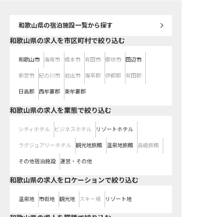
和歌山県
の宿泊施設一覧から探す
和歌山県の求人を市区町村で絞り込む
和歌山市
海南市
橋本市
有田市
御坊市
田辺市
新宮市
紀の川市
岩出市
海草郡
伊都郡
有田郡
日高郡
西牟婁郡
東牟婁郡
和歌山県の求人を業態で絞り込む
シティホテル
ビジネスホテル
リゾートホテル
ラグジュアリーホテル
観光地旅館
温泉地旅館
高級旅館
その他宿泊施設
運営・その他
和歌山県の求人をロケーションで絞り込む
温泉地
市街地
観光地
スキー場
リゾート地