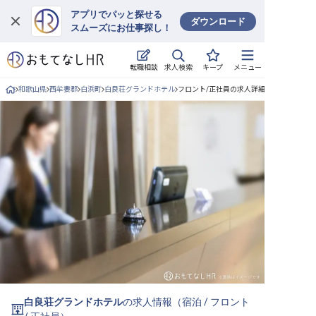
アプリでパッと探せる
ダウンロード
スムーズにお仕事探し！
ログイン
求人検索
転職相談
キープ
メニュー
求人・施設を探す
和歌山県
西牟婁郡
白浜町
白良荘グランドホテル
フロント/正社員の求人詳細
キープした求人
就職・転職 合同説明会
おもてなしHRについて
ご利用の流れ
よくある質問
ホテル・宿泊業界情報コラム
白良荘グランドホテル
の求人情報（
宿泊
/
フロント