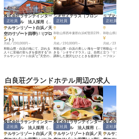
株式会社ラサンテインター
シオサイテラス
（
フロン
リブマックスリゾ
正社員
正社員
正社員
ナショナル 法人採用（ホ
ト
）
シーフロント
テルサンリゾート白浜／天
空のリゾート四季）
（
フロ
ホテルサンリゾート白浜または天空のリゾート四季いずれかに配属※入社後に決定
和歌山県西牟婁郡白浜町堅田2399-3
和歌山県日高郡印南町島田2
ント
）
月給／230,000円～
月給／230,000円～
月給／230,000円～
和歌山県・白浜の地にて、訪れる
和歌山県・白浜の美しい海を一望で
和歌山・印南の青い海が
人々に至福の安らぎを提供する“ホ
きる「シオサイテラス」は、自然と
立つ「リブマックスリゾ
テルサンリゾート白浜”と“天空のリ
調和した贅沢なひとときを提供する
ーフロント」は、全室オ
ゾート四季”。雄大な太平洋を望む
グランピング施設です。大型のドー
ューを誇る屈指のリゾー
絶好のロケーション、良質な温泉、
ム型テントや、温泉、さらに本格的
設の品位を決定づけるフ
そして四季折々の素材を活かした料
なアウトドアサウナも完備し、アウ
は、お客様一人ひとりに
理で、多くのお客様に愛されてきま
トドア好きのお客様に愛され続けて
りげないおもてなしが求
した。 私たちが大切にしているの
います。 当施設では、お客様一人
ジションです。 静かな時の流れの
は、マニュアルを超えた「察する文
白良荘グランドホテル周辺の求人
ひとりの心に寄り添う、質の高いサ
中で、日本の接客文化を
化」です。お客様が言葉にされない
ービスを何よりも大切にしておりま
客様の記憶に残るひとと
細やかなニーズを、視線や歩調、空
す。フロントスタッフは、まさに施
いする。自らの立ち振る
気感から汲み取り、先回りしたおも
設の“顔”となる重要な役割です。 お
な言葉選びでお客様を魅
てなし。そんな日本特有の奥深いホ
任せするのは、単なる手続き業務で
の言葉をいただく。そん
スピタリティを追求できる環境がこ
はなく、お客様が言葉にされない細
てのやりがいに満ちた毎
こにはあります。フロントの役目
かなニーズを、その表情や所作から
います。 ◎寮費全額会社負担！U・
は、施設の「顔」としてお客様を温
いち早く汲み取り、先回りして動
Iターン歓迎 ◎経験不問
かく迎え入れること。立ち振る舞い
く。そんな日本特有の「察する文
らプロになれるチャンス 
や言葉遣い、そして相手に寄り添う
化」に基づいた高度なホスピタリテ
日120日！私生活も大切
誠実な姿勢が求められる、やりがい
ィが求められます。凛とした立ち居
境 ◎月給25万円以上の
の大きなお仕事です。 月給24万円
振る舞いや、美しい敬語を駆使した
賞与年2回 リブマックスグループの
株式会社ラサンテインター
株式会社ラサンテインター
株式会社ラサンテ
以上という安定した給与体系に加
接客を通じて、自身の市場価値を飛
安定した経営基盤がある
正社員
正社員
正社員
え、月5,000円の格安単身寮・家族
躍的に高められる環境です。 待遇
を見据えた働き方が叶い
ナショナル 法人採用（ホ
ナショナル 法人採用（ホ
ナショナル 法人
寮も完備などの充実した待遇。落ち
面においても、月給24万円以上の
休日120日に加え、資格
テルサンリゾート白浜／天
テルサンリゾート白浜／天
テルサンリゾート
着いた環境の中で、一生モノの接客
給与体系や、生活を支える福利厚生
度などの福利厚生も充実
スキルを身に付けることが可能で
もご用意。年間休日103日と、お休
業を抑制する体制に力を
ホテルサンリゾート白浜または天空のリゾート四季いずれかに配属※入社後に決定
ホテルサンリゾート白浜または天空のリゾート四季いずれかに配属※入社後に決定