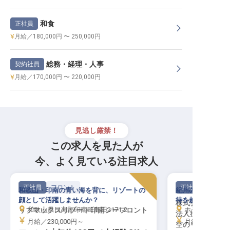
和食
正社員
月給／180,000円 〜 250,000円
総務・経理・人事
契約社員
月給／170,000円 〜 220,000円
見逃し厳禁！
この求人を見た人が
今、よく見ている注目求人
正社員
フロント
正社員
和歌山・印南の青い海を背に、リゾートの
紀州の自然に抱か
顔として活躍しませんか？
待を越え、心に残
株式会社ラサン
リブマックスリゾート印南シーフロント
和歌山県日高郡印南町島田2171-2
ホテルサンリゾート白浜または
法人採用（ホテ
月給／230,000円～
月給／230,00
空のリゾート四