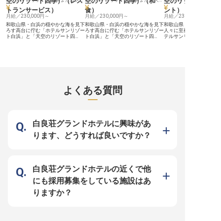
空のリゾート四季）
（
レス
空のリゾート四季）
（
和
空のリゾート四季
す。 一流のサービスパーソンとし
みもしっかり確保できます。当施設
ため、心にゆとりを持っ
トランサービス
）
食
）
ント
）
て、お客様の記憶に残る特別な物語
は2026年1月リニューアルオープン
向き合うことができ、一
を一緒に紡いでいきませんか。向上
月給／230,000円～
したばかり。穏やかな時間が流れる
月給／230,000円～
イレベルな接客スキルを
月給／230,000円～
心を持ち、自らの感性を磨き続けた
白浜の地で、プロフェッショナルと
ことが可能です。
和歌山県・白浜の穏やかな海を見下
和歌山県・白浜の穏やかな海を見下
和歌山県・白浜の地にて
い方を、心よりお待ちしています。
しての誇りを胸に、真のサービスを
ろす高台に佇む「ホテルサンリゾー
ろす高台に佇む「ホテルサンリゾー
人々に至福の安らぎを提供
追求してみませんか。
ト白浜」と「天空のリゾート四
ト白浜」と「天空のリゾート四
テルサンリゾート白浜”と
季」。当施設が誇るレストランで
季」。紀州の豊かな海山の幸をふん
ゾート四季”。雄大な太平
は、紀州の豊かな海山の幸を惜しみ
だんに使用し、伝統的な技法と感性
絶好のロケーション、良
なく使用し、伝統的な技法に現代の
を活かした日本料理は、多くのお客
そして四季折々の素材を
感性を加えた会席料理を提供してい
様を魅了し続けています。 今回は
理で、多くのお客様に愛
ます。 今回募集するのは、この食
当施設の味を支える和食調理スタッ
した。 私たちが大切にしているの
の体験を完成させるレストランサー
フを募集します。 厨房では、ク
は、マニュアルを超えた
ビススタッフ。 私たちが大切にし
エ、熊野牛、梅干しといった地域を
化」です。お客様が言葉
ているのは、単に料理を運ぶのでは
代表する高級食材が日々扱われ、素
細やかなニーズを、視線
よくある質問
なく、お客様一人ひとりの状況に合
材の持ち味を最大限に引き出すため
気感から汲み取り、先回
わせたサービスです。お食事の進み
の真剣勝負が繰り広げられていま
てなし。そんな日本特有
具合をさりげなく把握し、最適なタ
す。 私たちが大切にしているの
スピタリティを追求でき
イミングで次の一皿をお出しする。
は、単なる調理技術だけではなく、
こにはあります。フロン
会話の合間を邪魔することなく、そ
お客様の期待を越える「一期一会の
は、施設の「顔」として
れでいて必要な時にはすぐ傍にい
心」です。盛付の色彩、温度、そし
かく迎え入れること。立
白良荘グランドホテルに興味があ
る。こうした、言葉にされないニー
て提供のタイミング。これらすべて
や言葉遣い、そして相手
ズを汲み取るハイコンテクストな接
において、お客様の状況を察し、最
誠実な姿勢が求められる
ります、どうすれば良いですか？
客こそが、真のホスピタリティであ
高の状態で料理をお届けする。そん
の大きなお仕事です。 月給24万円
ると考えています。 月給24万円以
な日本特有の奥深いホスピタリティ
以上という安定した給与
上という安定した給与に加え、単身
を、調理の視点から体現していただ
え、月5,000円の格安単
寮・家族寮などの福利厚生も充実し
きます。 月給24万円以上の高収入
寮も完備などの充実した
ています。落ち着いた環境の中で、
に加え、格安の寮などの福利厚生も
着いた環境の中で、一生
一流のテーブルマナーや地元食材に
完備。恵まれた自然環境の中で、集
スキルを身に付けること
白良荘グランドホテルの近くで他
関する深い知識を身に付けられま
中して技を磨くことができます。一
す。 一流のサービスパーソンとし
す。美しい景観と洗練された空間
流の料理人としてさらなる高みを目
て、お客様の記憶に残る
にも採用募集をしている施設はあ
で、自らの所作を磨き、お客様の心
指したい方、日本の食文化を後世へ
を一緒に紡いでいきませ
に刻まれる特別な時間を共に創り上
と繋いでいく情熱をお持ちの方。白
心を持ち、自らの感性を
りますか？
げませんか。 プロフェッショナル
浜の美しい景観とともに、あなたの
い方を、心よりお待ちし
としての誇りを持ち、高みを目指す
感性と技術を存分に発揮してくださ
方を歓迎します。
い。