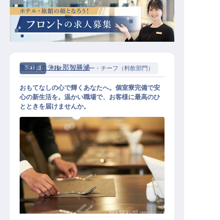
亀の井ホテル 那智勝浦
正社員
料飲
リーダー・チーフ（料飲部門）
おもてなしの心で輝くあなたへ。個室寮完備で安
心の新生活を。温かい職場で、お客様に最高のひ
とときを届けませんか。
料飲リーダー