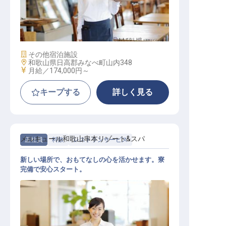
ホールスタッフ【グランドメルキュ
ール和歌山みなべ】
施設業態
その他宿泊施設
勤務地
和歌山県日高郡みなべ町山内348
給与
月給／174,000円～
キープする
詳しく見る
メルキュール和歌山串本リゾート&スパ
正社員
料飲
レストランサービス
新しい場所で、おもてなしの心を活かせます。寮
完備で安心スタート。