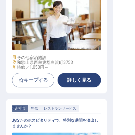
レストランサービススタッフ
施設業態
その他宿泊施設
勤務地
和歌山県西牟婁郡白浜町3753
給与
時給／1,050円～
キープする
詳しく見る
葵庭園
正社員
料飲
レストランサービス
あなたのホスピタリティで、特別な瞬間を演出し
ませんか？