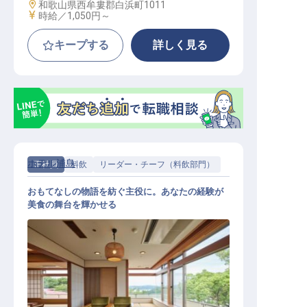
勤務地
和歌山県西牟婁郡白浜町1011
給与
時給／1,050円～
キープする
詳しく見る
ホテル浦島
正社員
料飲
リーダー・チーフ（料飲部門）
おもてなしの物語を紡ぐ主役に。あなたの経験が
美食の舞台を輝かせる