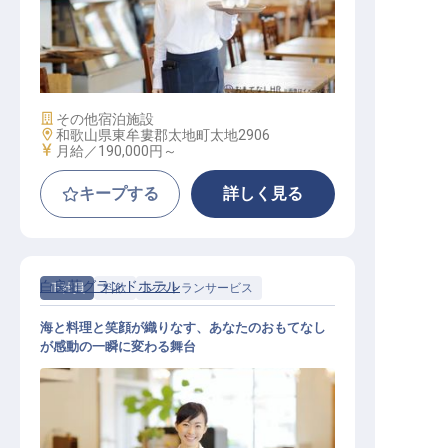
レストランサービス / 正社員
施設業態
その他宿泊施設
勤務地
和歌山県東牟婁郡太地町太地2906
給与
月給／190,000円～
キープする
詳しく見る
白良荘グランドホテル
正社員
料飲
レストランサービス
海と料理と笑顔が織りなす、あなたのおもてなし
が感動の一瞬に変わる舞台