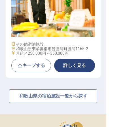
料飲担当 係長│月給25万～／経験
者／賞与年2回／単身寮月8,000円
施設業態
その他宿泊施設
勤務地
和歌山県東牟婁郡那智勝浦町勝浦1165-2
給与
月給／250,000円～
350,000円
キープする
詳しく見る
和歌山県の宿泊施設一覧から探す