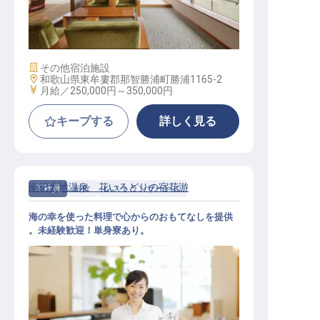
レストラン【係長クラス】
施設業態
その他宿泊施設
勤務地
和歌山県東牟婁郡那智勝浦町勝浦1165-2
給与
月給／250,000円～
350,000円
キープする
詳しく見る
南紀太地温泉 花いろどりの宿花游
正社員
料飲
レストランサービス
海の幸を使った料理で心からのおもてなしを提供
。未経験歓迎！単身寮あり。