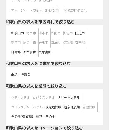
リーダー・チーフ（料飲部門）
マネージャー・支配人（料飲部門）
料飲部門その他
和歌山県の求人を市区町村で絞り込む
和歌山市
海南市
橋本市
有田市
御坊市
田辺市
新宮市
紀の川市
岩出市
海草郡
伊都郡
有田郡
日高郡
西牟婁郡
東牟婁郡
和歌山県の求人を温泉地で絞り込む
南紀白浜温泉
和歌山県の求人を業態で絞り込む
シティホテル
ビジネスホテル
リゾートホテル
ラグジュアリーホテル
観光地旅館
温泉地旅館
高級旅館
その他宿泊施設
運営・その他
和歌山県の求人をロケーションで絞り込む