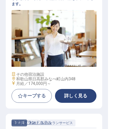
ます。
レストランサービス【グランドメル
キュール和歌山みなべ】
施設業態
その他宿泊施設
勤務地
和歌山県日高郡みなべ町山内348
給与
月給／174,000円～
キープする
詳しく見る
白良荘グランドホテル
正社員
料飲
レストランサービス