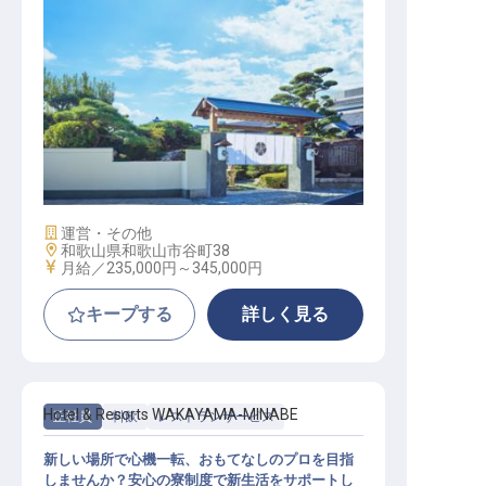
レストランサービススタッフ
施設業態
運営・その他
勤務地
和歌山県和歌山市谷町38
給与
月給／235,000円～
345,000円
キープする
詳しく見る
Hotel & Resorts WAKAYAMA-MINABE
正社員
料飲
レストランサービス
新しい場所で心機一転、おもてなしのプロを目指
しませんか？安心の寮制度で新生活をサポートし