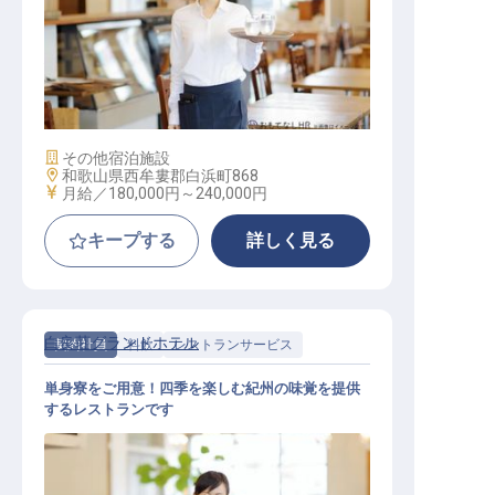
料飲サービススタッフ （宴会・レス
トラン・ラウンジ）
施設業態
その他宿泊施設
勤務地
和歌山県西牟婁郡白浜町868
給与
月給／180,000円～
240,000円
キープする
詳しく見る
白良荘グランドホテル
契約社員
料飲
レストランサービス
単身寮をご用意！四季を楽しむ紀州の味覚を提供
するレストランです