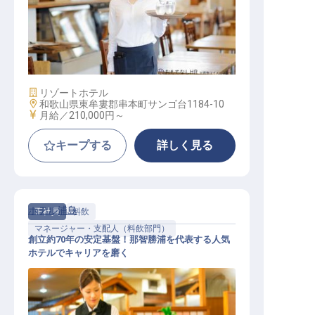
ホールスタッフ【メルキュール和歌
山串本】
施設業態
リゾートホテル
勤務地
和歌山県東牟婁郡串本町サンゴ台1184-10
給与
月給／210,000円～
キープする
詳しく見る
ホテル浦島
正社員
料飲
マネージャー・支配人（料飲部門）
創立約70年の安定基盤！那智勝浦を代表する人気
ホテルでキャリアを磨く