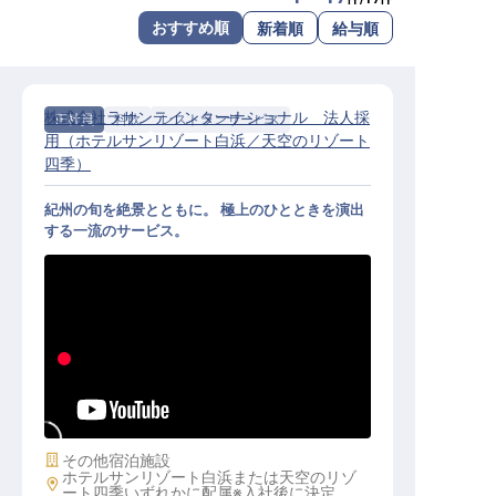
転職サポートに申し込む
おすすめ順
新着順
給与順
無料
採用をお考えの企業様へ
株式会社ラサンテインターナショナル 法人採
正社員
料飲
レストランサービス
用（ホテルサンリゾート白浜／天空のリゾート
四季）
紀州の旬を絶景とともに。 極上のひとときを演出
する一流のサービス。
レストランサービス｜月給24万円～
／白浜の絶景と旬を供する／寮完備
施設業態
その他宿泊施設
ホテルサンリゾート白浜または天空のリゾ
勤務地
ート四季いずれかに配属※入社後に決定