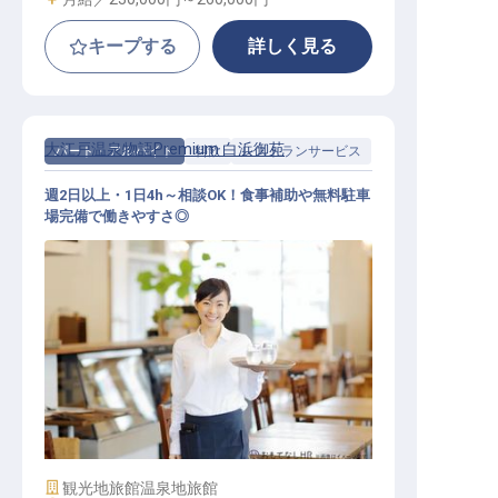
キープする
詳しく見る
大江戸温泉物語Premium 白浜御苑
パート・アルバイト
料飲
レストランサービス
週2日以上・1日4h～相談OK！食事補助や無料駐車
場完備で働きやすさ◎
レストランサービススタッフ
施設業態
観光地旅館
温泉地旅館