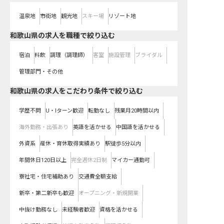
温泉地
市街地
観光地
スキー場
リゾート地
和歌山県の求人を職種で絞り込む
宿泊
料飲
調理（調理師）
客室
施設管理
ブライダル
管理部門・その他
和歌山県の求人をこだわり条件で絞り込む
学歴不問
U・Iターン歓迎
転勤なし
残業月20時間以内
海外勤務・出張あり
英語を活かせる
中国語を活かせる
外資系
産休・育休取得実績あり
駅徒歩5分以内
年間休日120日以上
完全週休2日制
マイカー通勤可
寮社宅・住宅補助あり
交通費全額支給
新卒・第二新卒も歓迎
オープニング・新規開業
中抜け勤務なし
未経験者歓迎
資格を活かせる