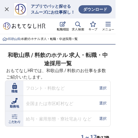
アプリでパッと探せる
ダウンロード
スムーズにお仕事探し！
ログイン
求人検索
転職相談
キープ
メニュー
求人・施設を探す
和歌山県
料飲のホテル 求人・転職・中途採用一覧
キープした求人
和歌山県 / 料飲のホテル 求人・転職・中
途採用一覧
就職・転職 合同説明会
おもてなしHRでは、和歌山県 / 料飲のお仕事を多数
ご紹介いたします。
おもてなしHRについて
フロント・料飲など
選択
職種
ご利用の流れ
全国または市区町村など
選択
勤務地
よくある質問
給与・雇用形態・寮社宅あり など
選択
ホテル・宿泊業界情報コラム
こだわり
1 ~ 17
件/
17
件