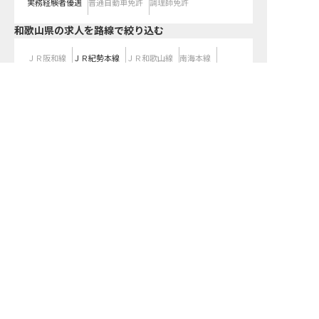
実務経験者優遇
普通自動車免許
調理師免許
和歌山県
の求人を路線で絞り込む
ＪＲ阪和線
ＪＲ紀勢本線
ＪＲ和歌山線
南海本線
南海加太線
南海高野線
紀州鉄道
南海和歌山港線
求人を紹介してもらう
わかやま電鉄貴志川線
南海高野山ケーブル
和歌山県の求人を雇用形態で絞り込む
正社員
契約社員
パート・アルバイト
都道府県を変更して求人を絞り込む
関東
東京都
神奈川県
埼玉県
千葉県
茨城県
栃木県
群馬県
近畿
大阪府
兵庫県
京都府
滋賀県
奈良県
和歌山県
東海