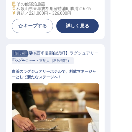
施設業態
その他宿泊施設
勤務地
和歌山県東牟婁郡那智勝浦町勝浦216-19
給与
月給／221,000円～
326,000円
キープする
詳しく見る
【和歌山県・西牟婁郡白浜町】ラグジュアリー
正社員
料飲
ホテル
マネージャー・支配人（料飲部門）
白浜のラグジュアリーホテルで、料飲マネージャ
ーとして新たなステージへ！
料飲マネージャー│ハイレベル求人
／年収520万以上／マネージャー以