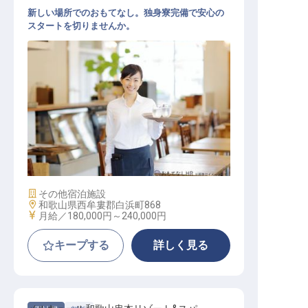
新しい場所でのおもてなし。独身寮完備で安心の
スタートを切りませんか。
料飲サービススタッフ（宴会・レス
トラン・ラウンジ）
施設業態
その他宿泊施設
勤務地
和歌山県西牟婁郡白浜町868
給与
月給／180,000円～
240,000円
キープする
詳しく見る