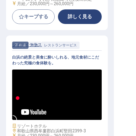
給与
月給／230,000円～
260,000円
キープする
詳しく見る
シオサイテラス
正社員
料飲
レストランサービス
白浜の絶景と美食に酔いしれる、地元食材にこだ
わった究極の食体験を。
サービススタッフ（料飲）｜月給24
万円～／紀州の旬を届ける／経験不
問
施設業態
リゾートホテル
勤務地
和歌山県西牟婁郡白浜町堅田2399-3
給与
月給／230,000円～
260,000円