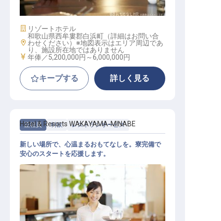
上
施設業態
リゾートホテル
和歌山県西牟婁郡白浜町（詳細はお問い合
勤務地
わせください）※地図表示はエリア周辺であ
り、施設所在地ではありません
給与
年俸／5,200,000円～
6,000,000円
キープする
詳しく見る
Hotel & Resorts WAKAYAMA-MINABE
正社員
料飲
レストランサービス
新しい場所で、心温まるおもてなしを。寮完備で
安心のスタートを応援します。