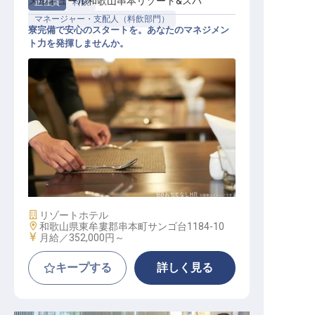
メルキュール和歌山串本リゾート&スパ
正社員
料飲
マネージャー・支配人（料飲部門）
寮完備で安心のスタートを。あなたのマネジメン
ト力を発揮しませんか。
レストランマネージャー【メルキュ
ール和歌山串本】
施設業態
リゾートホテル
勤務地
和歌山県東牟婁郡串本町サンゴ台1184-10
給与
月給／352,000円～
キープする
詳しく見る