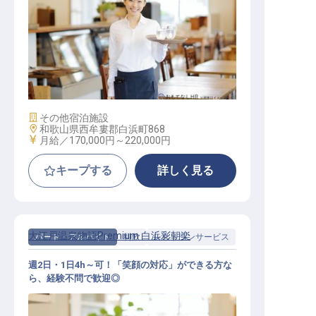
レストランサービス / 契約社員
施設業態
その他宿泊施設
勤務地
和歌山県西牟婁郡白浜町868
給与
月給／170,000円～
220,000円
キープする
詳しく見る
大江戸温泉物語Premium 白浜彩朝楽
パート・アルバイト
料飲
レストランサービス
週2日・1日4h～可！「笑顔の対応」ができる方な
ら、経験不問で歓迎◎