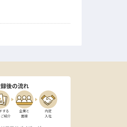
登録後の流れ
チする

企業と

内定

をご紹介
面接
入社