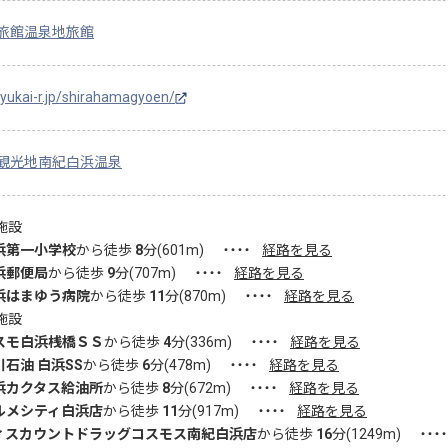
旅館
温泉地旅館
/yukai-r.jp/shirahamagyoen/
観光地
南紀白浜温泉
施設
浜第一小学校
から徒歩
8
分(
601
m)
・・・・
経路を見る
浜郵便局
から徒歩
9
分(
707
m)
・・・・
経路を見る
浜はまゆう病院
から徒歩
11
分(
870
m)
・・・・
経路を見る
施設
スモ白浜桟橋ＳＳ
から徒歩
4
分(
336
m)
・・・・
経路を見る
川石油 白浜SS
から徒歩
6
分(
478
m)
・・・・
経路を見る
浜カクタス給油所
から徒歩
8
分(
672
m)
・・・・
経路を見る
ルメシティ白浜店
から徒歩
11
分(
917
m)
・・・・
経路を見る
ィスカウントドラッグコスモス南紀白浜店
から徒歩
16
分(
1249
m)
・・・・