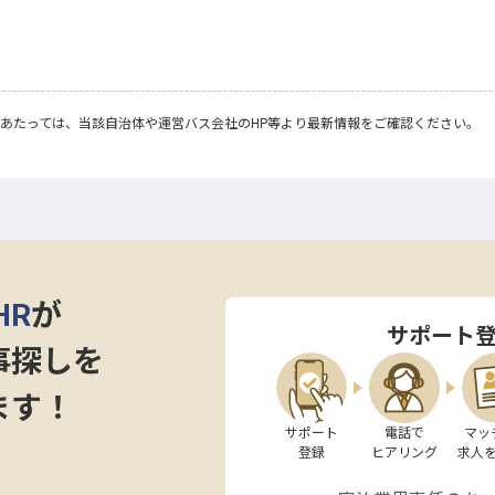
あたっては、当該自治体や運営バス会社のHP等より最新情報をご確認ください。
HR
が
サポート
事探しを
ます！
サポート

電話で

マッ
登録
ヒアリング
求人