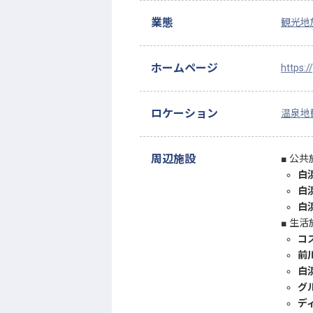
業態
観光地
ホームページ
https:/
ロケーション
温泉地
周辺施設
公共
白
白
白
生活
コ
前
白
グ
デ