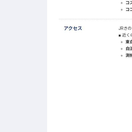
コ
コ
アクセス
JRき
近く
東
白
測