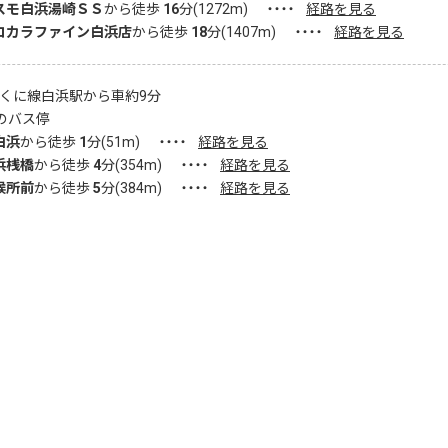
スモ白浜湯崎ＳＳ
から徒歩
16
分(
1272
m)
・・・・
経路を見る
コカラファイン白浜店
から徒歩
18
分(
1407
m)
・・・・
経路を見る
のくに線白浜駅から車約9分
のバス停
白浜
から徒歩
1
分(
51
m)
・・・・
経路を見る
浜桟橋
から徒歩
4
分(
354
m)
・・・・
経路を見る
候所前
から徒歩
5
分(
384
m)
・・・・
経路を見る