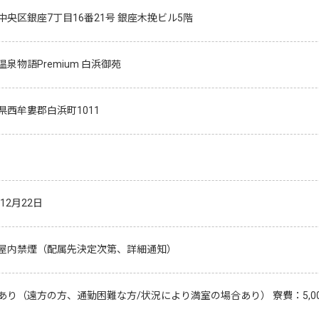
中央区銀座7丁目16番21号 銀座木挽ビル5階
泉物語Premium 白浜御苑
県西牟婁郡白浜町1011
年12月22日
屋内禁煙（配属先決定次第、詳細通知）
あり（遠方の方、通勤困難な方/状況により満室の場合あり） 寮費：5,000円