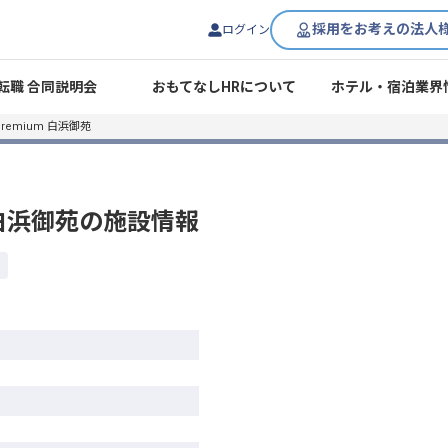
採用をお考えの法人
ログイン
転職 合同説明会
おもてなしHRについて
ホテル・宿泊業界
emium 白浜御苑
 白浜御苑
の施設情報