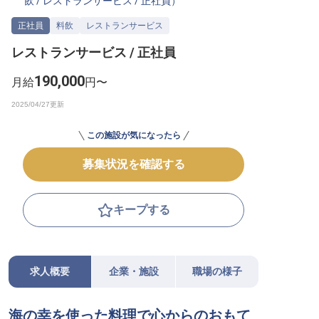
飲
/
レストランサービス
/
正社員
）
転職サポートに申し込む
無料
正社員
料飲
レストランサービス
レストランサービス / 正社員
採用をお考えの企業様へ
190,000
月給
円〜
この施設が気になったら
募集状況を確認する
キープする
求人概要
企業・施設
職場の様子
海の幸を使った料理で心からのおもて