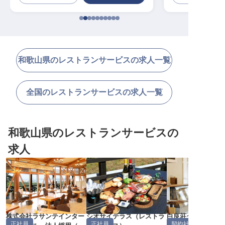
和歌山県のレストランサービスの求人一覧
全国のレストランサービスの求人一覧
和歌山県のレストランサービスの
求人
株式会社ラサンテインター
シオサイテラス
（
レストラ
白良荘グランドホ
正社員
正社員
契約社員