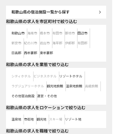
和歌山県
の宿泊施設一覧から探す
和歌山県の求人を市区町村で絞り込む
和歌山市
海南市
橋本市
有田市
御坊市
田辺市
新宮市
紀の川市
岩出市
海草郡
伊都郡
有田郡
日高郡
西牟婁郡
東牟婁郡
和歌山県の求人を業態で絞り込む
シティホテル
ビジネスホテル
リゾートホテル
ラグジュアリーホテル
観光地旅館
温泉地旅館
高級旅館
その他宿泊施設
運営・その他
和歌山県の求人をロケーションで絞り込む
温泉地
市街地
観光地
スキー場
リゾート地
和歌山県の求人を職種で絞り込む