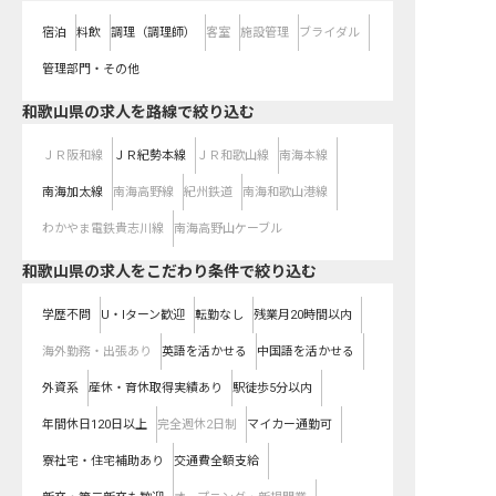
宿泊
料飲
調理（調理師）
客室
施設管理
ブライダル
管理部門・その他
和歌山県
の求人を路線で絞り込む
ＪＲ阪和線
ＪＲ紀勢本線
ＪＲ和歌山線
南海本線
南海加太線
南海高野線
紀州鉄道
南海和歌山港線
わかやま電鉄貴志川線
南海高野山ケーブル
和歌山県の求人をこだわり条件で絞り込む
学歴不問
U・Iターン歓迎
転勤なし
残業月20時間以内
海外勤務・出張あり
英語を活かせる
中国語を活かせる
外資系
産休・育休取得実績あり
駅徒歩5分以内
年間休日120日以上
完全週休2日制
マイカー通勤可
寮社宅・住宅補助あり
交通費全額支給