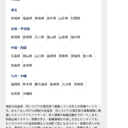
東北
宮城県
福島県
青森県
岩手県
山形県
秋田県
北陸・甲信越
新潟県
長野県
石川県
富山県
山梨県
福井県
中国・四国
広島県
岡山県
山口県
島根県
鳥取県
愛媛県
香川県
徳島県
高知県
九州・沖縄
福岡県
熊本県
鹿児島県
長崎県
大分県
宮崎県
佐賀県
沖縄県
南紀太地温泉 花いろどりの宿花游で募集している求人の詳細ページで
す。おもてなしHRでは南紀太地温泉 花いろどりの宿花游の募集情報に精
通したキャリアアドバイザーが、求人情報や転職活動をサポートします。
和歌山県でホテル・旅館の求人・転職情報をお探しの方にピッタリです。
ビジネスホテルや温泉旅館など
太地町
で気になるホテル・旅館の求人があ
れば、電話やメールでお問い合わせください。ホテル・旅館の求人・就