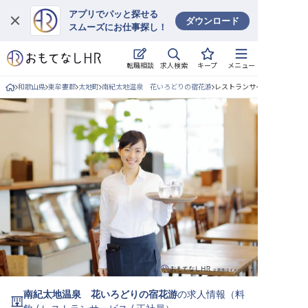
アプリでパッと探せる
ダウンロード
スムーズにお仕事探し！
ログイン
求人検索
転職相談
キープ
メニュー
求人・施設を探す
和歌山県
東牟婁郡
太地町
南紀太地温泉 花いろどりの宿花游
レストランサービス/正社員の
キープした求人
就職・転職 合同説明会
おもてなしHRについて
ご利用の流れ
よくある質問
ホテル・宿泊業界情報コラム
南紀太地温泉 花いろどりの宿花游
の求人情報（
料