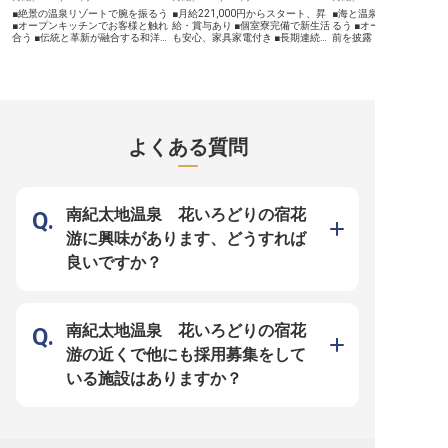
方を歓迎します。
■絶景の温泉リゾートで腕を振るう
■月給221,000円からスタート、昇
■海と温泉の癒しリゾー
■オープンキッチンでお客様と触れ
給・賞与あり ■個室寮完備で新生活
るう ■オープンキッチン
合う ■伝統と革新が融合する和洋の
も安心、家具家電付き ■長期連続休
前を披露 ■JR駅から徒歩
料理 ■JR紀伊勝浦駅から専用ボート
暇制度でプライベートも充実 ■マネ
地 ■技術とおもてなしの
でアクセス！ ーー【海に囲まれた
ジメントスキルを磨き、キャリアア
環境 ーー【和の伝統と海の恵みが
絶景リゾートで、あなたの料理の腕
ップを目指せる ーー【お客様の心
織りなす至福の空間】 紀
を活かしませんか】 温泉の街・和
に残るおもてなしを】 亀の井ホテ
美しい海を望む「万清楼
歌山県勝浦で愛され続けるホテル浦
ル那智勝浦は、美しい自然に囲まれ
と海の幸を楽しむ癒しの
島。海に囲まれた絶景の温泉リゾー
たロケーションで、お客様に心安ら
四季折々の新鮮な海の幸
トで、お客様の思い出に残る「美味
ぐひとときを提供しています。 私
料理でお客様に感動をお
しい」を創り出すお仕事です。オー
たちは、お客様一人ひとりに寄り添
ます。オープンキッチン
よくある質問
プンキッチンでのライブ感あふれる
い、温かいおもてなしの心で最高の
様の目の前で調理する臨
調理や、旬の素材を活かした仕込み
思い出を創り出すことを大切にして
来立ての料理を提供する
など、お客様の目の前で腕を振るえ
います。 あなたの笑顔と細やかな
えます。伝統ある旅館な
ます。日本の伝統的な味わいから創
気配りが、お客様の旅をより豊かな
「おもてなしの心」と「
作料理まで、幅広いメニューに携わ
ものにします。 ーー【成長を支え
を大切にしながら、お客
れるのが魅力。海の幸を活かした料
る温かい職場環境】 当ホテルで
時間を演出しています。 ーー【あ
南紀太地温泉 花いろどりの宿花
理で、訪れるお客様に感動を届けま
は、スタッフ一人ひとりの成長を応
なたの「おいしい」がお
しょう！ ーー【チームワークで成
援する環境が整っています。 料飲
につながる職場】 お客様
游に興味があります、どうすれば
長できる、やりがい溢れる職場環
リーダーとして、レストラン業務全
で調理するオープンキッ
境】 経験豊かな先輩シェフから学
般に加え、マネージャーのサポート
あなたの腕前と笑顔が直
良いですか？
べる環境が整っています。料理人と
を通じてマネジメント力を着実に身
って返ってきます。先輩
しての技術はもちろん、おもてなし
につけることができます。個室寮も
丁寧に指導しますので、
の心も磨ける環境です。シフト制な
完備しており、安心して新生活をス
浅い方も安心してスキル
ので、プライベートとの両立も可
タートできます。 共に学び、お客
る環境です。シフト制で
能。月平均時間外労働時間は10時
様に最高のサービスを提供しましょ
く、月平均残業は10時間
間と、ワークライフバランスを大切
う。
理なく働けます。JR「紀
南紀太地温泉 花いろどりの宿花
にしています。朝の5:00から夕方
駅」から徒歩約7分と通
21:00までの間でシフトで、早朝の
利。地元の新鮮な食材に
游の近くで他にも採用募集をして
朝食準備から夕食の提供まで、様々
ら、プロの料理人として
な時間帯の調理業務を経験できま
職場であなたの力を発揮
いる施設はありますか？
す。チームワークを大切にしなが
んか？ ※2025年09月0
ら、お客様に喜ばれる料理人を目指
報です
せる職場です！ ※2025年09月08日
時点の情報です