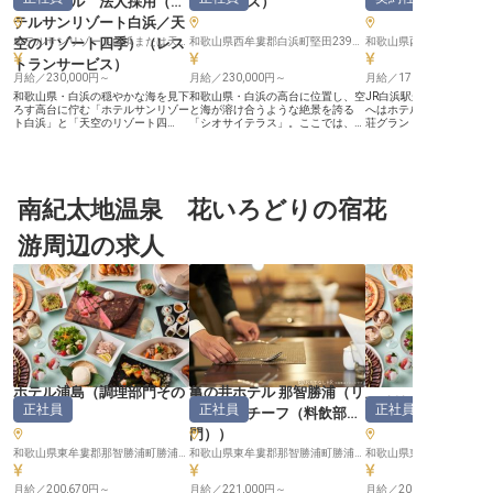
ナショナル 法人採用（ホ
ンサービス
）
ストランサービス
テルサンリゾート白浜／天
空のリゾート四季）
（
レス
ホテルサンリゾート白浜または天空のリゾート四季いずれかに配属※入社後に決定
和歌山県西牟婁郡白浜町堅田2399-3
和歌山県西牟婁郡白浜町8
トランサービス
）
月給／230,000円～
月給／230,000円～
月給／170,000円～
和歌山県・白浜の穏やかな海を見下
和歌山県・白浜の高台に位置し、空
JR白浜駅から車で約10
ろす高台に佇む「ホテルサンリゾー
と海が溶け合うような絶景を誇る
へはホテルから徒歩30秒
ト白浜」と「天空のリゾート四
「シオサイテラス」。ここでは、紀
荘グランドホテル」。目
季」。当施設が誇るレストランで
州の豊かな自然が育んだ山海の幸を
る美しいオーシャン＆ス
は、紀州の豊かな海山の幸を惜しみ
惜しみなく贅沢に使用した、至高の
ーの客室は最高の開放感
なく使用し、伝統的な技法に現代の
料理を提供しております。 今回募
黒潮の恵みで育った鮮魚
感性を加えた会席料理を提供してい
集するサービススタッフ（料飲）
ではの素材を活かした会
ます。 今回募集するのは、この食
は、単に料理を運ぶだけの存在では
客様に提供するレストラ
の体験を完成させるレストランサー
南紀太地温泉 花いろどりの宿花
ありません。シェフが料理に込めた
スタッフを募集。入居可
ビススタッフ。 私たちが大切にし
想いを代弁し、最高の状態で届け
をご用意しています。住
ているのは、単に料理を運ぶのでは
る。お客様の期待を超えるひととき
困りません。四季を楽し
游周辺の求人
なく、お客様一人ひとりの状況に合
を演出する役割です。 求めるの
味覚をお客様に提供しま
わせたサービスです。お食事の進み
は、お客様一人ひとりの状況に合わ
この求人は2023年9月5
具合をさりげなく把握し、最適なタ
せた細やかな目配りと、心地よい距
報です
イミングで次の一皿をお出しする。
離感を保つハイレベルな接客です。
会話の合間を邪魔することなく、そ
和歌山県ならではの、新鮮でこだわ
れでいて必要な時にはすぐ傍にい
り抜いた料理を届け、お客様の笑顔
る。こうした、言葉にされないニー
を直接見れるポジションです。 待
ズを汲み取るハイコンテクストな接
遇面では、月給24万円以上をベー
客こそが、真のホスピタリティであ
スとし、日々の頑張りを正当に評
ると考えています。 月給24万円以
価。美しい景色に囲まれた職場環境
上という安定した給与に加え、単身
は、働くスタッフの心も豊かにして
寮・家族寮などの福利厚生も充実し
くれます。また、当施設はさらなる
ホテル浦島
（
調理部門その
亀の井ホテル 那智勝浦
（
リ
ています。落ち着いた環境の中で、
感動を届けるため、2026年1月にリ
万清楼
（
正社員
正社員
正社員
他
）
ーダー・チーフ（料飲部
一流のテーブルマナーや地元食材に
ニューアルオープン。新しく生まれ
関する深い知識を身に付けられま
変わったシオサイテラスで、和歌山
門）
）
す。美しい景観と洗練された空間
県ならではの食材知識を学びなが
で、自らの所作を磨き、お客様の心
和歌山県東牟婁郡那智勝浦町勝浦1165−2
ら、プロのサービスパーソンとして
和歌山県東牟婁郡那智勝浦町勝浦216-19
に刻まれる特別な時間を共に創り上
洗練された所作を身につけません
げませんか。 プロフェッショナル
か？
月給／200,670円～
月給／221,000円～
月給／200,670円～
としての誇りを持ち、高みを目指す