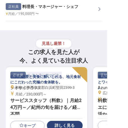
料理長・マネージャー・シェフ
正社員
月給／190,000円 〜
見逃し厳禁！
この求人を見た人が
今、よく見ている注目求人
正社員
レストランサービス
正社員
白浜の絶景と美食に酔いしれる、地元食材
瀬戸内の島の旅館
にこだわった究極の食体験を。
とワインを楽しみ
シオサイテラス
和歌山県西牟婁郡白浜町堅田2399-3
Azumi Setoda
。
広島県尾道市瀬
月給／230,000円～
月給／257,70
サービススタッフ（料飲）｜月給2
料飲部／スー
4万円～／紀州の旬を届ける／経験
エに学ぶワイ
不問
活かせる／寮
詳しく見る
キープ