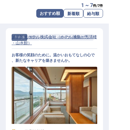
1 ~ 7
件/
7
件
転職サポートに申し込む
無料
おすすめ順
新着順
給与順
採用をお考えの企業様へ
浦島観光ホテル株式会社（ホテル浦島・万清楼
正社員
宿泊
リーダー・チーフ（宿泊部門）
・山水館）
お客様の笑顔のために。温かいおもてなしの心で
、新たなキャリアを築きませんか。
マルチタスクサービススタッフ・リ
ーダー