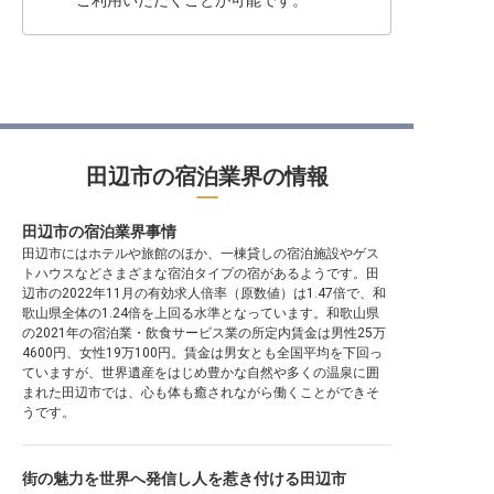
ご利用いただくことが可能です。
田辺市の宿泊業界の情報
田辺市の宿泊業界事情
田辺市にはホテルや旅館のほか、一棟貸しの宿泊施設やゲス
トハウスなどさまざまな宿泊タイプの宿があるようです。田
辺市の2022年11月の有効求人倍率（原数値）は1.47倍で、和
歌山県全体の1.24倍を上回る水準となっています。和歌山県
の2021年の宿泊業・飲食サービス業の所定内賃金は男性25万
4600円、女性19万100円。賃金は男女とも全国平均を下回っ
ていますが、世界遺産をはじめ豊かな自然や多くの温泉に囲
まれた田辺市では、心も体も癒されながら働くことができそ
うです。
街の魅力を世界へ発信し人を惹き付ける田辺市