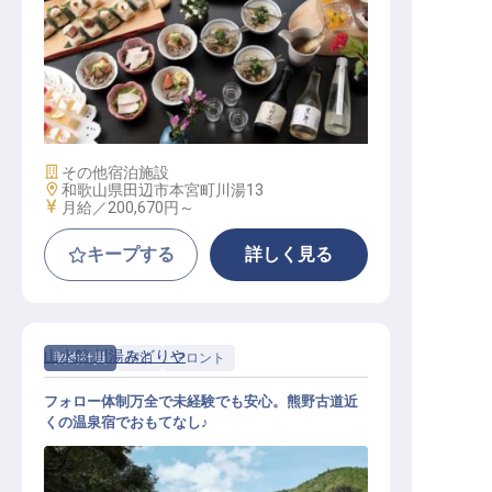
調理
施設業態
その他宿泊施設
勤務地
和歌山県田辺市本宮町川湯13
給与
月給／200,670円～
キープする
詳しく見る
山水館 川湯みどりや
契約社員
宿泊
フロント
フォロー体制万全で未経験でも安心。熊野古道近
くの温泉宿でおもてなし♪