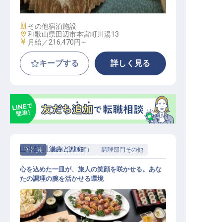
施設業態
その他宿泊施設
勤務地
和歌山県田辺市本宮町川湯13
給与
月給／216,470円～
キープする
詳しく見る
山水館 川湯みどりや
正社員
調理（調理師）
調理部門その他
心を込めた一皿が、旅人の笑顔を咲かせる。あな
たの調理の腕を活かせる環境