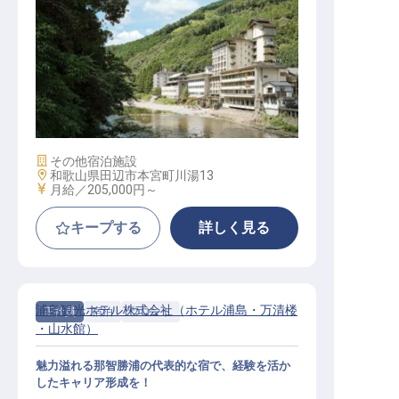
フロント│未経験OK／熊野古道近く
／賞与年2回／単身寮月3,300円～
施設業態
その他宿泊施設
勤務地
和歌山県田辺市本宮町川湯13
給与
月給／205,000円～
キープする
詳しく見る
浦島観光ホテル株式会社（ホテル浦島・万清楼
正社員
宿泊
フロント
・山水館）
魅力溢れる那智勝浦の代表的な宿で、経験を活か
したキャリア形成を！