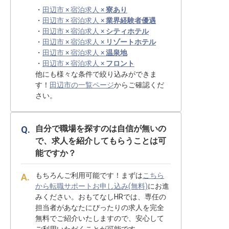
・
田辺市 × 宿泊求人 ×
寮あり
・
田辺市 × 宿泊求人 ×
業界経験者優遇
・
田辺市 × 宿泊求人 ×
シティホテル
・
田辺市 × 宿泊求人 ×
リゾートホテル
・
田辺市 × 宿泊求人 ×
温泉地
・
田辺市 × 宿泊求人 ×
フロント
他にも様々な条件で絞り込みができま
す！
田辺市の一覧ページ
からご確認くだ
さい。
自分で職場を探すのは自信が無いの
で、求人を紹介してもらうことは可
能ですか？
もちろんご利用可能です！まずは
こちら
から転職サポートお申し込み(無料)
にお進
みください。おもてなしHRでは、専任の
担当者があなたにぴったりの求人を完全
無料でご紹介いたしますので、安心して