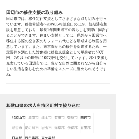
田辺市の移住支援の取り組み
田辺市では、移住定住支援としてさまざまな取り組みを行っ
ています。移住希望者へのWEB相談窓口のほか、短期滞在施
設を用意しており、最長1年間田辺市の暮らしを実際に体験す
ることができます。住まい支援としては、県外から田辺市へ
移住する際の空き家のリフォーム代などを助成する制度を用
意しています。また、東京圏からの移住を促進するため、一
定要件を満たした対象者に移住支援金として単身者に60万
円、2名以上の世帯に100万円を交付しています。移住支援も
充実している田辺市では、豊かな自然に囲まれながら自分ら
しい生活を楽しむための準備をスムーズに進められそうです
ね。
和歌山県の求人を市区町村で絞り込む
和歌山市
海南市
橋本市
有田市
御坊市
田辺市
新宮市
紀の川市
岩出市
海草郡
伊都郡
有田郡
日高郡
西牟婁郡
東牟婁郡