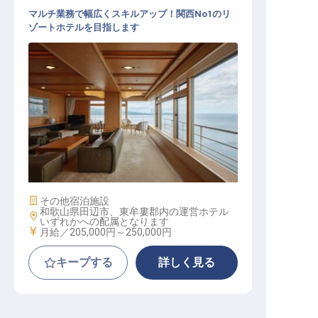
マルチ業務で幅広くスキルアップ！関西No1のリ
ゾートホテルを目指します
マルチタスクサービス│学歴・経験
不問／格安単身寮あり／残業月10h
施設業態
その他宿泊施設
和歌山県田辺市、東牟婁郡内の運営ホテル
勤務地
いずれかへの配属となります
給与
月給／205,000円～
250,000円
キープする
詳しく見る