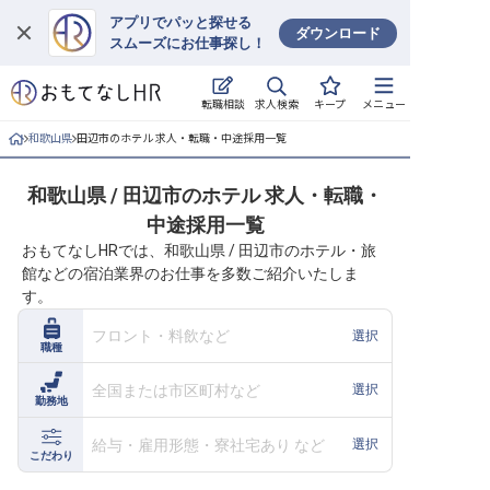
アプリでパッと探せる
ダウンロード
スムーズにお仕事探し！
ログイン
求人検索
転職相談
キープ
メニュー
求人・施設を探す
和歌山県
田辺市のホテル 求人・転職・中途採用一覧
キープした求人
和歌山県 / 田辺市のホテル 求人・転職・
中途採用一覧
就職・転職 合同説明会
おもてなしHRでは、和歌山県 / 田辺市のホテル・旅
館などの宿泊業界のお仕事を多数ご紹介いたしま
おもてなしHRについて
す。
ご利用の流れ
フロント・料飲など
選択
職種
よくある質問
全国または市区町村など
選択
勤務地
ホテル・宿泊業界情報コラム
給与・雇用形態・寮社宅あり など
選択
こだわり