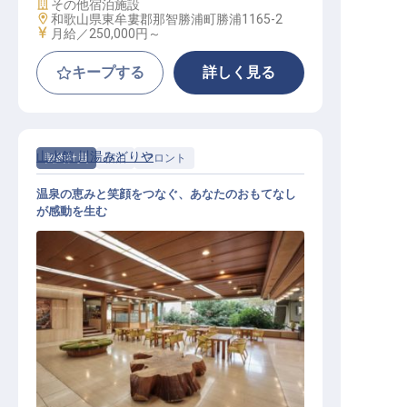
施設業態
その他宿泊施設
勤務地
和歌山県東牟婁郡那智勝浦町勝浦1165-2
給与
月給／250,000円～
キープする
詳しく見る
山水館 川湯みどりや
契約社員
宿泊
フロント
温泉の恵みと笑顔をつなぐ、あなたのおもてなし
が感動を生む
接遇スタッフ（フロント）