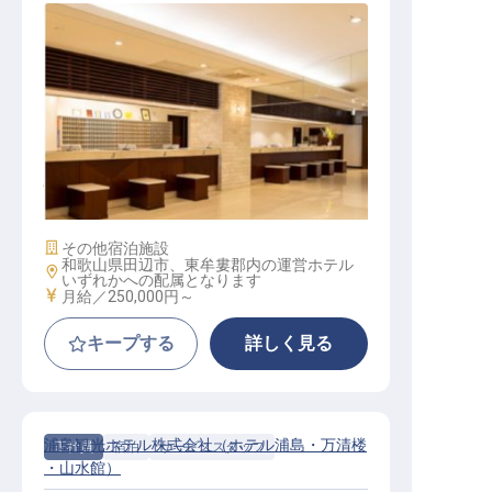
フロント担当 係長│那智勝浦／経
験者／賞与年2回／寮月8,000円
施設業態
その他宿泊施設
和歌山県田辺市、東牟婁郡内の運営ホテル
勤務地
いずれかへの配属となります
給与
月給／250,000円～
キープする
詳しく見る
浦島観光ホテル株式会社（ホテル浦島・万清楼
正社員
宿泊
サービススタッフ
・山水館）