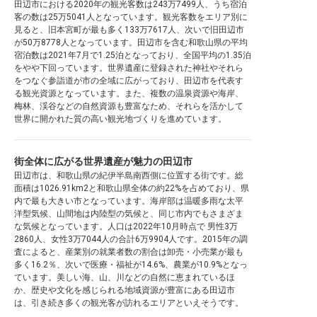
田辺市における2020年の観光客数は243万7499人、うち宿泊
客の数は25万5041人となっています。観光客数をエリア別に
見ると、旧本宮町が最も多く133万7617人、次いで旧田辺市
が50万8778人となっています。田辺市を含む和歌山県の平均
宿泊数は2021年7月で1.25泊となっており、全国平均の1.35泊
をやや下回っています。世界遺産に登録された神社やそれら
をつなぐ参詣道が市の全域に広がっており、田辺市を代表す
る観光資源となっています。また、複数の温泉資源や海岸、
梅林、渓谷などの自然資源も豊富なため、それらを活かして
世界に開かれた質の高い観光地づくりを進めています。
街全体に広がる世界遺産が魅力の田辺市
田辺市は、和歌山県の紀伊半島南西側に位置する街です。総
面積は1026.91km2と和歌山県全体の約22%を占めており、県
内で最も大きい市となっています。海岸部は温暖多雨な太平
洋型気候、山間地は内陸型の気候と、同じ市内でもさまざま
な気候となっています。人口は2022年10月時点で 男性3万
2860人、女性3万7044人の合計6万9904人です。2015年の調
査によると、産業別の就業者数の割合は卸売・小売業が最も
多く16.2％、次いで医療・福祉が14.6%、農業が10.9%となっ
ています。美しい海、山、川などの自然に恵まれているほ
か、歴史や文化を感じられる地域資源が豊富にある田辺市
は、引き続き多くの観光客が訪れるエリアといえそうです。