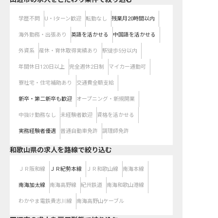
学歴不問
U・Iターン歓迎
転勤なし
残業月20時間以内
海外勤務・出張あり
英語を活かせる
中国語を活かせる
外資系
産休・育休取得実績あり
駅徒歩5分以内
年間休日120日以上
完全週休2日制
マイカー通勤可
寮社宅・住宅補助あり
交通費全額支給
新卒・第二新卒も歓迎
オープニング・新規開業
中抜け勤務なし
未経験者歓迎
資格を活かせる
実務経験者優遇
普通自動車免許
調理師免許
和歌山県
の求人を路線で絞り込む
ＪＲ阪和線
ＪＲ紀勢本線
ＪＲ和歌山線
南海本線
南海加太線
南海高野線
紀州鉄道
南海和歌山港線
わかやま電鉄貴志川線
南海高野山ケーブル