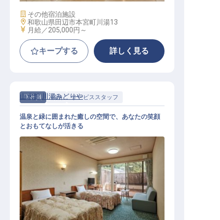
施設業態
その他宿泊施設
勤務地
和歌山県田辺市本宮町川湯13
給与
月給／205,000円～
キープする
詳しく見る
山水館 川湯みどりや
正社員
宿泊
サービススタッフ
温泉と緑に囲まれた癒しの空間で、あなたの笑顔
とおもてなしが活きる
総合職