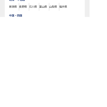
新潟県
長野県
石川県
富山県
山梨県
福井県
中国・四国
広島県
岡山県
山口県
島根県
鳥取県
愛媛県
香川県
田辺市の求人を紹介してもらう
徳島県
高知県
九州・沖縄
福岡県
熊本県
鹿児島県
長崎県
大分県
宮崎県
佐賀県
沖縄県
田辺市
(
和歌山県
)のホテル・旅館の求人一覧です。ラグジュアリーホテル
やビジネスホテル、老舗旅館や温泉旅館などの様々な宿泊施設はもちろ
ん、仲居さんや支配人、フロントやコンシェルジュ、料理長やパティシ
エ、ブライダルコーディネーターまで、宿泊業界のあらゆる職種の求人を
ご用意しています。気になるホテル・旅館の求人があれば、まずはご登録
いただくか電話やメールでお問い合わせください。田辺市のホテル・旅館
の求人/採用情報に精通したキャリアアドバイザーが、あなたに最適な求人
をご紹介いたします。田辺市のホテル・旅館の求人・就職・転職なら【お
もてなしHR】