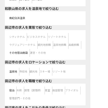
和歌山県の求人を温泉地で絞り込む
南紀白浜温泉
田辺市の求人を業態で絞り込む
シティホテル
ビジネスホテル
リゾートホテル
ラグジュアリーホテル
観光地旅館
温泉地旅館
高級旅館
その他宿泊施設
運営・その他
田辺市の求人をロケーションで絞り込む
温泉地
市街地
観光地
スキー場
リゾート地
田辺市の求人を職種で絞り込む
宿泊
料飲
調理（調理師）
客室
施設管理
ブライダル
管理部門・その他
田辺市の求人をこだわり条件で絞り込む