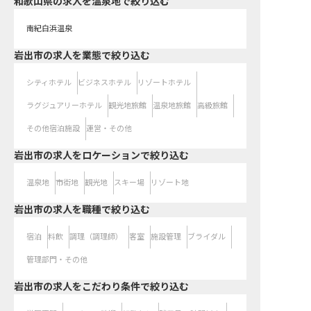
和歌山県の求人を温泉地で絞り込む
南紀白浜温泉
岩出市の求人を業態で絞り込む
シティホテル
ビジネスホテル
リゾートホテル
ラグジュアリーホテル
観光地旅館
温泉地旅館
高級旅館
その他宿泊施設
運営・その他
岩出市の求人をロケーションで絞り込む
温泉地
市街地
観光地
スキー場
リゾート地
岩出市の求人を職種で絞り込む
宿泊
料飲
調理（調理師）
客室
施設管理
ブライダル
管理部門・その他
岩出市の求人をこだわり条件で絞り込む