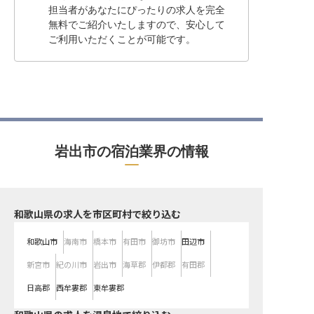
担当者があなたにぴったりの求人を完全
無料でご紹介いたしますので、安心して
ご利用いただくことが可能です。
岩出市の宿泊業界の情報
和歌山県の求人を市区町村で絞り込む
和歌山市
海南市
橋本市
有田市
御坊市
田辺市
新宮市
紀の川市
岩出市
海草郡
伊都郡
有田郡
日高郡
西牟婁郡
東牟婁郡