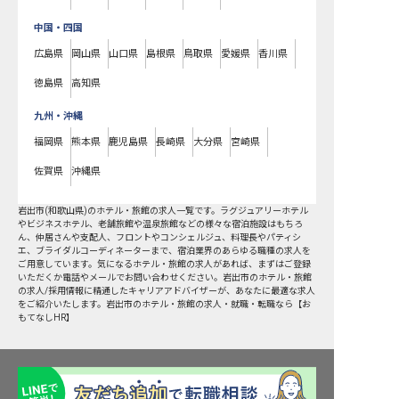
中国・四国
広島県
岡山県
山口県
島根県
鳥取県
愛媛県
香川県
徳島県
高知県
九州・沖縄
福岡県
熊本県
鹿児島県
長崎県
大分県
宮崎県
佐賀県
沖縄県
岩出市
(
和歌山県
)のホテル・旅館の求人一覧です。ラグジュアリーホテル
やビジネスホテル、老舗旅館や温泉旅館などの様々な宿泊施設はもちろ
ん、仲居さんや支配人、フロントやコンシェルジュ、料理長やパティシ
エ、ブライダルコーディネーターまで、宿泊業界のあらゆる職種の求人を
ご用意しています。気になるホテル・旅館の求人があれば、まずはご登録
いただくか電話やメールでお問い合わせください。岩出市のホテル・旅館
の求人/採用情報に精通したキャリアアドバイザーが、あなたに最適な求人
をご紹介いたします。岩出市のホテル・旅館の求人・就職・転職なら【お
もてなしHR】