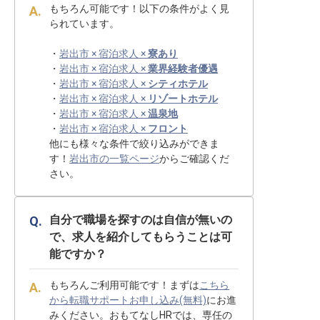
もちろん可能です！以下の条件がよく見
られています。
・
岩出市 × 宿泊求人 ×
寮あり
・
岩出市 × 宿泊求人 ×
業界経験者優遇
・
岩出市 × 宿泊求人 ×
シティホテル
・
岩出市 × 宿泊求人 ×
リゾートホテル
・
岩出市 × 宿泊求人 ×
温泉地
・
岩出市 × 宿泊求人 ×
フロント
他にも様々な条件で絞り込みができま
す！
岩出市の一覧ページ
からご確認くだ
さい。
自分で職場を探すのは自信が無いの
で、求人を紹介してもらうことは可
能ですか？
もちろんご利用可能です！まずは
こちら
から転職サポートお申し込み(無料)
にお進
みください。おもてなしHRでは、専任の