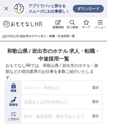
アプリでパッと探せる
ダウンロード
スムーズにお仕事探し！
ログイン
求人検索
転職相談
キープ
メニュー
求人・施設を探す
和歌山県
岩出市のホテル 求人・転職・中途採用一覧
キープした求人
和歌山県 / 岩出市のホテル 求人・転職・
中途採用一覧
就職・転職 合同説明会
おもてなしHRでは、和歌山県 / 岩出市のホテル・旅
館などの宿泊業界のお仕事を多数ご紹介いたしま
おもてなしHRについて
す。
ご利用の流れ
フロント・料飲など
選択
職種
よくある質問
全国または市区町村など
選択
勤務地
ホテル・宿泊業界情報コラム
給与・雇用形態・寮社宅あり など
選択
こだわり