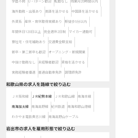
学歴不問
U・Iターン歓迎
転勤なし
残業月20時間以内
海外勤務・出張あり
英語を活かせる
中国語を活かせる
外資系
産休・育休取得実績あり
駅徒歩5分以内
年間休日120日以上
完全週休2日制
マイカー通勤可
寮社宅・住宅補助あり
交通費全額支給
新卒・第二新卒も歓迎
オープニング・新規開業
中抜け勤務なし
未経験者歓迎
資格を活かせる
実務経験者優遇
普通自動車免許
調理師免許
和歌山県
の求人を路線で絞り込む
ＪＲ阪和線
ＪＲ紀勢本線
ＪＲ和歌山線
南海本線
南海加太線
南海高野線
紀州鉄道
南海和歌山港線
わかやま電鉄貴志川線
南海高野山ケーブル
岩出市の求人を雇用形態で絞り込む