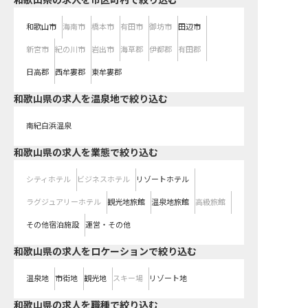
和歌山県の求人を市区町村で絞り込む
和歌山市
海南市
橋本市
有田市
御坊市
田辺市
新宮市
紀の川市
岩出市
海草郡
伊都郡
有田郡
日高郡
西牟婁郡
東牟婁郡
和歌山県の求人を温泉地で絞り込む
南紀白浜温泉
和歌山県の求人を業態で絞り込む
シティホテル
ビジネスホテル
リゾートホテル
ラグジュアリーホテル
観光地旅館
温泉地旅館
高級旅館
その他宿泊施設
運営・その他
和歌山県の求人をロケーションで絞り込む
温泉地
市街地
観光地
スキー場
リゾート地
和歌山県の求人を職種で絞り込む