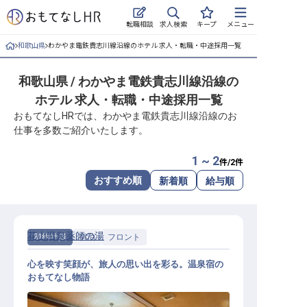
求人検索
転職相談
キープ
メニュー
和歌山県
わかやま電鉄貴志川線沿線のホテル 求人・転職・中途採用一覧
ログイン
和歌山県 / わかやま電鉄貴志川線沿線の
求人・施設を探す
ホテル 求人・転職・中途採用一覧
キープした求人
おもてなしHRでは、わかやま電鉄貴志川線沿線のお
仕事を多数ご紹介いたします。
就職・転職 合同説明会
1 ~ 2
件/
2
件
おもてなしHRについて
おすすめ順
新着順
給与順
ご利用の流れ
花山温泉薬師の湯
契約社員
宿泊
フロント
よくある質問
心を映す笑顔が、旅人の思い出を彩る。温泉宿の
ホテル・宿泊業界情報コラム
おもてなし物語