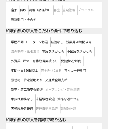
宿泊
料飲
調理（調理師）
客室
施設管理
ブライダル
管理部門・その他
和歌山県の求人をこだわり条件で絞り込む
学歴不問
U・Iターン歓迎
転勤なし
残業月20時間以内
海外勤務・出張あり
英語を活かせる
中国語を活かせる
外資系
産休・育休取得実績あり
駅徒歩5分以内
年間休日120日以上
完全週休2日制
マイカー通勤可
寮社宅・住宅補助あり
交通費全額支給
新卒・第二新卒も歓迎
オープニング・新規開業
中抜け勤務なし
未経験者歓迎
資格を活かせる
実務経験者優遇
普通自動車免許
調理師免許
和歌山県
の求人を路線で絞り込む