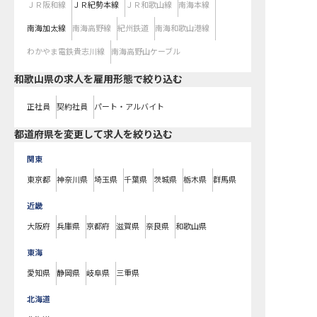
ＪＲ阪和線
ＪＲ紀勢本線
ＪＲ和歌山線
南海本線
南海加太線
南海高野線
紀州鉄道
南海和歌山港線
わかやま電鉄貴志川線
南海高野山ケーブル
和歌山県の求人を雇用形態で絞り込む
正社員
契約社員
パート・アルバイト
都道府県を変更して求人を絞り込む
関東
東京都
神奈川県
埼玉県
千葉県
茨城県
栃木県
群馬県
近畿
大阪府
兵庫県
京都府
滋賀県
奈良県
和歌山県
東海
愛知県
静岡県
岐阜県
三重県
北海道