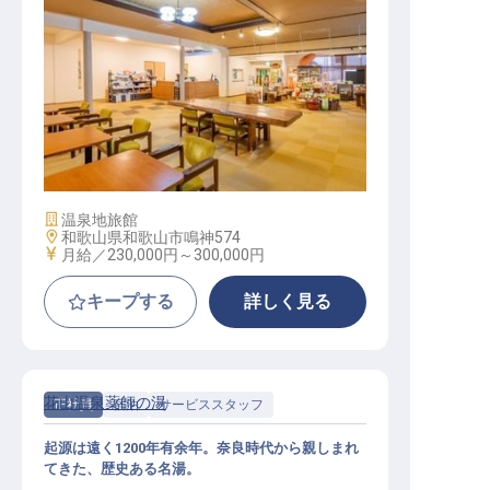
転職サポートに申し込む
無料
採用をお考えの企業様へ
フロント 館内業務
施設業態
温泉地旅館
勤務地
和歌山県和歌山市鳴神574
給与
月給／230,000円～
300,000円
キープする
詳しく見る
花山温泉薬師の湯
正社員
宿泊
サービススタッフ
起源は遠く1200年有余年。奈良時代から親しまれ
てきた、歴史ある名湯。