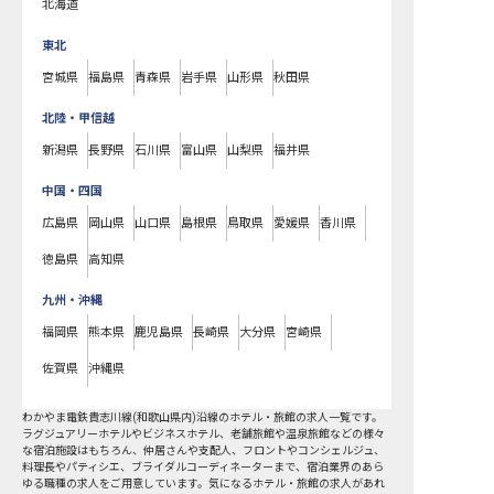
北海道
東北
宮城県
福島県
青森県
岩手県
山形県
秋田県
北陸・甲信越
新潟県
長野県
石川県
富山県
山梨県
福井県
中国・四国
広島県
岡山県
山口県
島根県
鳥取県
愛媛県
香川県
徳島県
高知県
九州・沖縄
福岡県
熊本県
鹿児島県
長崎県
大分県
宮崎県
佐賀県
沖縄県
わかやま電鉄貴志川線(和歌山県内)沿線
のホテル・旅館の求人一覧です。
ラグジュアリーホテルやビジネスホテル、老舗旅館や温泉旅館などの様々
な宿泊施設はもちろん、仲居さんや支配人、フロントやコンシェルジュ、
料理長やパティシエ、ブライダルコーディネーターまで、宿泊業界のあら
ゆる職種の求人をご用意しています。気になるホテル・旅館の求人があれ