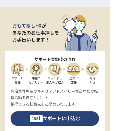
おもてなしHR
が
あなたのお仕事探しを
お手伝いします！
サポート登録後の流れ
サポート

電話で

マッチする

企業と

内定

登録
ヒアリング
求人をご紹介
面接
入社
宿泊業界専任のキャリアアドバイザーがあなたの転
職活動を徹底サポート!
納得できる転職先をご提案いたします。
サポートに申込む
無料