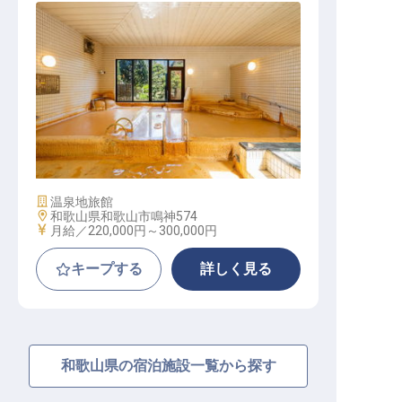
フロント中心の旅館スタッフ（月8
日休み／残業ほぼなし／月給22万以
上）
施設業態
温泉地旅館
勤務地
和歌山県和歌山市鳴神574
給与
月給／220,000円～
300,000円
キープする
詳しく見る
和歌山県の宿泊施設一覧から探す