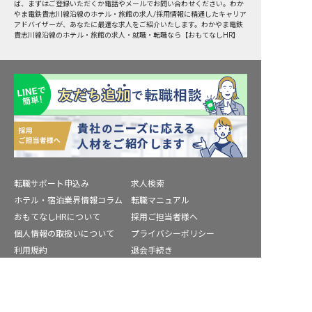
ば、まずはご登録いただくか電話やメールでお問い合わせください。わか
やま電鉄貴志川線沿線のホテル・旅館の求人/採用情報に精通したキャリア
アドバイザーが、あなたに最適な求人をご紹介いたします。わかやま電鉄
貴志川線沿線のホテル・旅館の求人・就職・転職なら【おもてなしHR】
転職サポート申込み
求人検索
ホテル・宿泊業界情報コラム
転職マニュアル
おもてなしHRについて
採用ご担当者様へ
個人情報の取扱いについて
プライバシーポリシー
利用規約
退会手続き
運営会社
宿泊業界用語集
転職サポートに申し込む
無料
商標について
サイトマップ