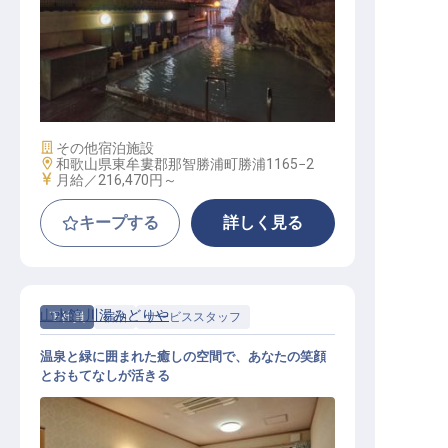
総合職
施設業態
その他宿泊施設
勤務地
和歌山県東牟婁郡那智勝浦町勝浦1165−2
給与
月給／216,470円～
キープする
詳しく見る
山水館 川湯みどりや
正社員
宿泊
サービススタッフ
温泉と緑に囲まれた癒しの空間で、あなたの笑顔
とおもてなしが活きる