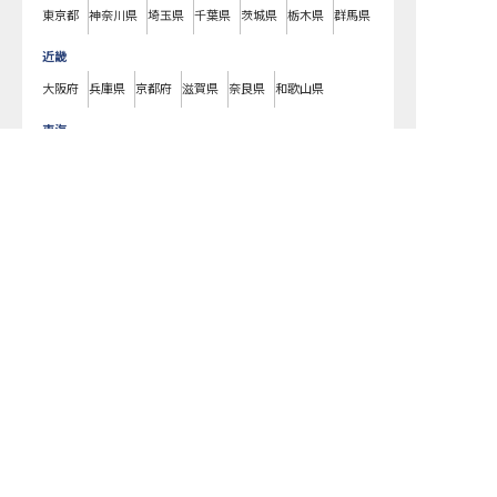
東京都
神奈川県
埼玉県
千葉県
茨城県
栃木県
群馬県
近畿
大阪府
兵庫県
京都府
滋賀県
奈良県
和歌山県
東海
愛知県
静岡県
岐阜県
三重県
求人を紹介してもらう
北海道
北海道
東北
宮城県
福島県
青森県
岩手県
山形県
秋田県
北陸・甲信越
新潟県
長野県
石川県
富山県
山梨県
福井県
中国・四国
広島県
岡山県
山口県
島根県
鳥取県
愛媛県
香川県
徳島県
高知県