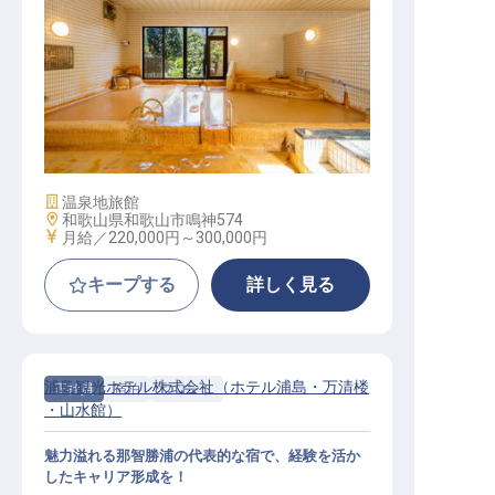
フロント中心の旅館スタッフ（月8
日休み／残業ほぼなし／月給22万以
上）
施設業態
温泉地旅館
勤務地
和歌山県和歌山市鳴神574
給与
月給／220,000円～
300,000円
キープする
詳しく見る
浦島観光ホテル株式会社（ホテル浦島・万清楼
正社員
宿泊
フロント
・山水館）
魅力溢れる那智勝浦の代表的な宿で、経験を活か
したキャリア形成を！