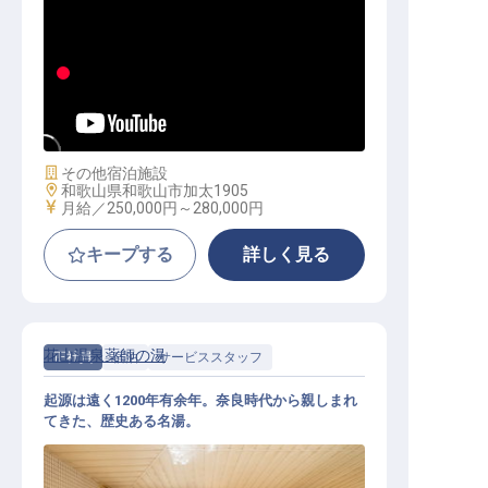
ホテル総合職│寮完備／安定企業／
未経験OK／連休制度あり
施設業態
その他宿泊施設
勤務地
和歌山県和歌山市加太1905
給与
月給／250,000円～
280,000円
キープする
詳しく見る
花山温泉薬師の湯
正社員
宿泊
サービススタッフ
起源は遠く1200年有余年。奈良時代から親しまれ
てきた、歴史ある名湯。