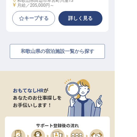
和歌山県田辺市本宮町川湯13
給与
月給／205,000円～
キープする
詳しく見る
和歌山県の宿泊施設一覧から探す
おもてなしHR
が
あなたのお仕事探しを
お手伝いします！
サポート登録後の流れ