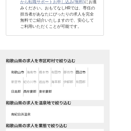
から転職サポートお申し込み(無料)
にお進
みください。おもてなしHRでは、専任の
担当者があなたにぴったりの求人を完全
無料でご紹介いたしますので、安心して
ご利用いただくことが可能です。
和歌山県の求人を市区町村で絞り込む
和歌山市
海南市
橋本市
有田市
御坊市
田辺市
新宮市
紀の川市
岩出市
海草郡
伊都郡
有田郡
日高郡
西牟婁郡
東牟婁郡
和歌山県の求人を温泉地で絞り込む
南紀白浜温泉
和歌山県の求人を業態で絞り込む