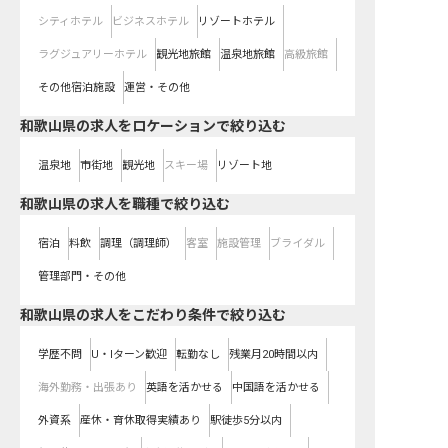
シティホテル
ビジネスホテル
リゾートホテル
ラグジュアリーホテル
観光地旅館
温泉地旅館
高級旅館
その他宿泊施設
運営・その他
和歌山県の求人をロケーションで絞り込む
温泉地
市街地
観光地
スキー場
リゾート地
和歌山県の求人を職種で絞り込む
宿泊
料飲
調理（調理師）
客室
施設管理
ブライダル
管理部門・その他
和歌山県の求人をこだわり条件で絞り込む
学歴不問
U・Iターン歓迎
転勤なし
残業月20時間以内
海外勤務・出張あり
英語を活かせる
中国語を活かせる
外資系
産休・育休取得実績あり
駅徒歩5分以内