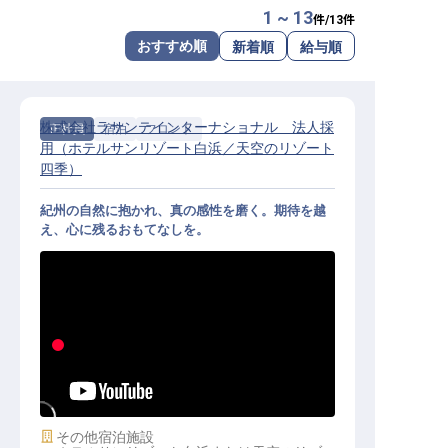
1 ~ 13
件/
13
件
転職サポートに申し込む
無料
おすすめ順
新着順
給与順
採用をお考えの企業様へ
株式会社ラサンテインターナショナル 法人採
正社員
宿泊
フロント
用（ホテルサンリゾート白浜／天空のリゾート
四季）
紀州の自然に抱かれ、真の感性を磨く。期待を越
え、心に残るおもてなしを。
フロント｜月給24万円～／南紀白浜
の絶景と一流の所作を学ぶ／寮完備
施設業態
その他宿泊施設