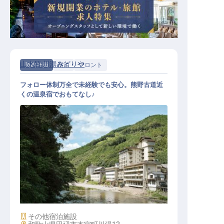
山水館 川湯みどりや
契約社員
宿泊
フロント
フォロー体制万全で未経験でも安心。熊野古道近
くの温泉宿でおもてなし♪
フロント│未経験OK／熊野古道近く
／賞与年2回／単身寮月3,300円～
施設業態
その他宿泊施設
勤務地