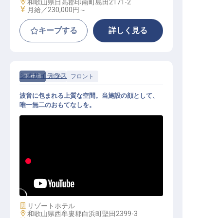
勤務地
和歌山県日高郡印南町島田2171-2
給与
月給／230,000円～
キープする
詳しく見る
シオサイテラス
正社員
宿泊
フロント
波音に包まれる上質な空間。当施設の顔として、
唯一無二のおもてなしを。
フロント｜月給24万円～／一流の作
法が身につく／単身・家族寮完備
施設業態
リゾートホテル
勤務地
和歌山県西牟婁郡白浜町堅田2399-3