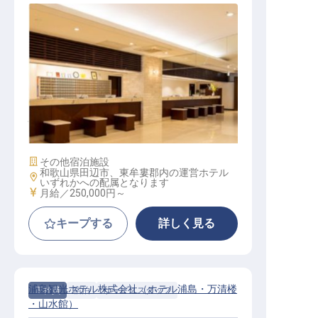
フロント担当 係長│那智勝浦／経
験者／賞与年2回／寮月8,000円
施設業態
その他宿泊施設
和歌山県田辺市、東牟婁郡内の運営ホテル
勤務地
いずれかへの配属となります
給与
月給／250,000円～
キープする
詳しく見る
浦島観光ホテル株式会社（ホテル浦島・万清楼
正社員
宿泊
サービススタッフ
・山水館）