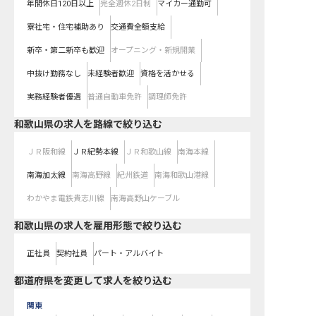
年間休日120日以上
完全週休2日制
マイカー通勤可
寮社宅・住宅補助あり
交通費全額支給
新卒・第二新卒も歓迎
オープニング・新規開業
中抜け勤務なし
未経験者歓迎
資格を活かせる
実務経験者優遇
普通自動車免許
調理師免許
和歌山県
の求人を路線で絞り込む
ＪＲ阪和線
ＪＲ紀勢本線
ＪＲ和歌山線
南海本線
南海加太線
南海高野線
紀州鉄道
南海和歌山港線
わかやま電鉄貴志川線
南海高野山ケーブル
和歌山県の求人を雇用形態で絞り込む
正社員
契約社員
パート・アルバイト
都道府県を変更して求人を絞り込む
関東