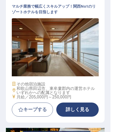
マルチ業務で幅広くスキルアップ！関西No1のリ
ゾートホテルを目指します
マルチタスクサービス│学歴・経験
不問／格安単身寮あり／残業月10h
施設業態
その他宿泊施設
和歌山県田辺市、東牟婁郡内の運営ホテル
勤務地
いずれかへの配属となります
給与
月給／205,000円～
250,000円
キープする
詳しく見る