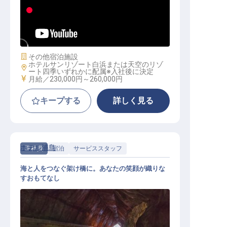
和食調理｜月給24万円～／紀州の旬
を技で彩る／単身寮・家族寮あり
施設業態
その他宿泊施設
ホテルサンリゾート白浜または天空のリゾ
勤務地
ート四季いずれかに配属※入社後に決定
給与
月給／230,000円～
260,000円
キープする
詳しく見る
ホテル浦島
正社員
宿泊
サービススタッフ
海と人をつなぐ架け橋に。あなたの笑顔が織りな
すおもてなし