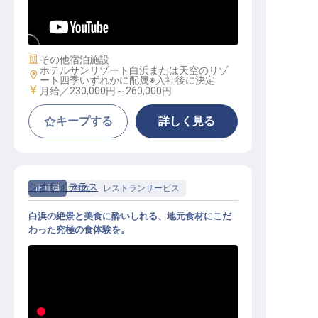
／白浜の絶景と旬を供する／寮完備
施設業態
その他宿泊施設
ホテルサンリゾート白浜または天空のリゾ
勤務地
ート四季いずれかに配属※入社後に決定
給与
月給／230,000円～
260,000円
キープする
詳しく見る
シオサイテラス
正社員
料飲
レストランサービス
白浜の絶景と美食に酔いしれる、地元食材にこだ
わった究極の食体験を。
サービススタッフ（料飲）｜月給24