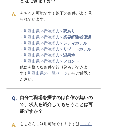
とはできますか？
もちろん可能です！以下の条件がよく見
られています。
・
和歌山県 × 宿泊求人 ×
寮あり
・
和歌山県 × 宿泊求人 ×
業界経験者優遇
・
和歌山県 × 宿泊求人 ×
シティホテル
・
和歌山県 × 宿泊求人 ×
リゾートホテル
・
和歌山県 × 宿泊求人 ×
温泉地
・
和歌山県 × 宿泊求人 ×
フロント
他にも様々な条件で絞り込みができま
す！
和歌山県の一覧ページ
からご確認く
ださい。
自分で職場を探すのは自信が無いの
で、求人を紹介してもらうことは可
能ですか？
もちろんご利用可能です！まずは
こちら