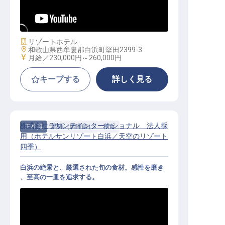
万円～／紀州の旬を届ける／経験不
問
施設業態
リゾートホテル
勤務地
和歌山県西牟婁郡白浜町堅田2399-3
給与
月給／230,000円～
260,000円
キープする
詳しく見る
株式会社ラサンテインターナショナル 法人採
正社員
調理（調理師）
和食
用（ホテルサンリゾート白浜／天空のリゾート
四季）
白浜の絶景と、厳選された旬の食材。感性を磨き
、至高の一皿を追求する。