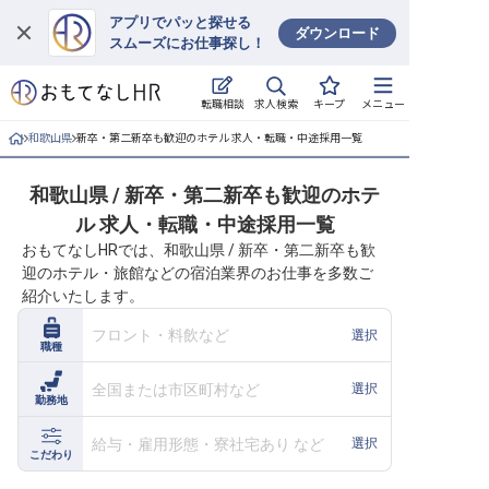
アプリでパッと探せる
ダウンロード
スムーズにお仕事探し！
ログイン
求人検索
転職相談
キープ
メニュー
求人・施設を探す
和歌山県
新卒・第二新卒も歓迎のホテル 求人・転職・中途採用一覧
キープした求人
和歌山県 / 新卒・第二新卒も歓迎のホテ
ル 求人・転職・中途採用一覧
就職・転職 合同説明会
おもてなしHRでは、和歌山県 / 新卒・第二新卒も歓
迎のホテル・旅館などの宿泊業界のお仕事を多数ご
おもてなしHRについて
紹介いたします。
ご利用の流れ
フロント・料飲など
選択
職種
よくある質問
全国または市区町村など
選択
勤務地
ホテル・宿泊業界情報コラム
給与・雇用形態・寮社宅あり など
選択
こだわり