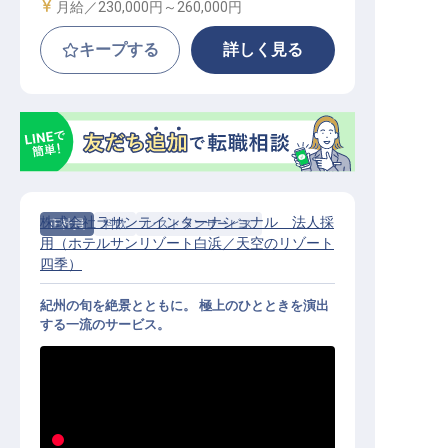
給与
月給／230,000円～
260,000円
キープする
詳しく見る
株式会社ラサンテインターナショナル 法人採
正社員
料飲
レストランサービス
用（ホテルサンリゾート白浜／天空のリゾート
四季）
紀州の旬を絶景とともに。 極上のひとときを演出
する一流のサービス。
レストランサービス｜月給24万円～