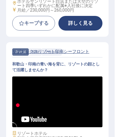
ホテルサンリゾート白浜または天空のリゾ
勤務地
ート四季いずれかに配属※入社後に決定
給与
月給／230,000円～
260,000円
キープする
詳しく見る
リブマックスリゾート印南シーフロント
正社員
宿泊
フロント
和歌山・印南の青い海を背に、リゾートの顔とし
て活躍しませんか？
フロント│年休120日／未経験OK／
寮全額会社負担／月給25万円～
施設業態
リゾートホテル