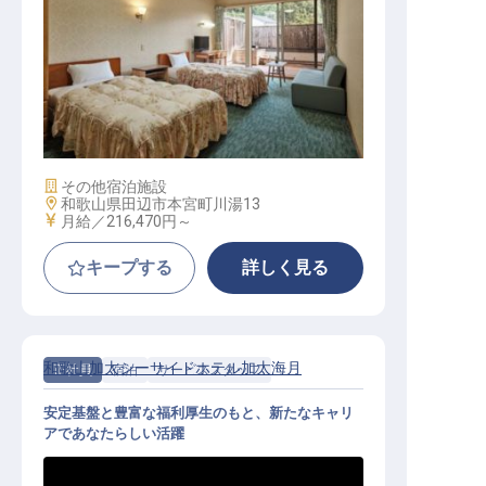
総合職
施設業態
その他宿泊施設
勤務地
和歌山県田辺市本宮町川湯13
給与
月給／216,470円～
キープする
詳しく見る
和歌山加太シーサイドホテル加太海月
正社員
宿泊
サービススタッフ
安定基盤と豊富な福利厚生のもと、新たなキャリ
アであなたらしい活躍