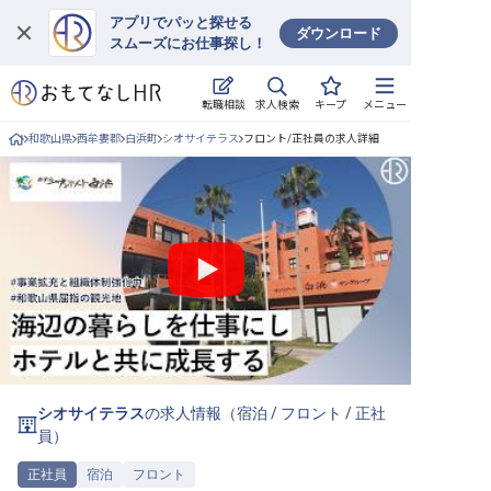
アプリでパッと探せる
ダウンロード
スムーズにお仕事探し！
ログイン
求人検索
転職相談
キープ
メニュー
求人・施設を探す
和歌山県
西牟婁郡
白浜町
シオサイテラス
フロント/正社員の求人詳細
キープした求人
就職・転職 合同説明会
おもてなしHRについて
ご利用の流れ
よくある質問
シオサイテラス
の求人情報（
宿泊
/
フロント
/
正社
ホテル・宿泊業界情報コラム
員
）
正社員
宿泊
フロント