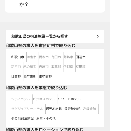
心を持ち、自らの感性を磨き続けた
と繋いでいく情熱をお持ちの方。白
に刻まれる特別な時間を
か？
い方を、心よりお待ちしています。
浜の美しい景観とともに、あなたの
げませんか。 プロフェッショナル
感性と技術を存分に発揮してくださ
としての誇りを持ち、高
い。
方を歓迎します。
和歌山県
の宿泊施設一覧から探す
和歌山県の求人を市区町村で絞り込む
和歌山市
海南市
橋本市
有田市
御坊市
田辺市
新宮市
紀の川市
岩出市
海草郡
伊都郡
有田郡
日高郡
西牟婁郡
東牟婁郡
和歌山県の求人を業態で絞り込む
シティホテル
ビジネスホテル
リゾートホテル
ラグジュアリーホテル
観光地旅館
温泉地旅館
高級旅館
その他宿泊施設
運営・その他
和歌山県の求人をロケーションで絞り込む