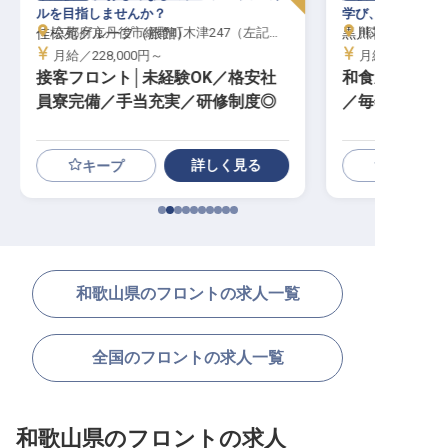
ルを目指しませんか？
学び、身に付け、
佳松苑グループ（旅館）
京都府京丹後市網野町木津247（左記は「佳松苑」の住所です／配属先は京都府京丹後市内のグループ内施設いずれかになります）
黒川荘
熊本県阿蘇郡南小
月給／228,000円～
月給／220,00
接客フロント│未経験OK／格安社
和食新人調理
員寮完備／手当充実／研修制度◎
／毎年12/31
詳しく見る
キープ
和歌山県のフロントの求人一覧
全国のフロントの求人一覧
和歌山県のフロントの求人