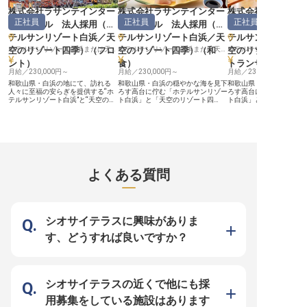
の大きなお仕事です。 月給24万円
賞与年2回 リブマックスグループの
株式会社ラサンテインター
株式会社ラサンテインター
株式会社ラサンテ
以上という安定した給与体系に加
安定した経営基盤があるため、将来
正社員
正社員
正社員
え、月5,000円の格安単身寮・家族
を見据えた働き方が叶います。年間
ナショナル 法人採用（ホ
ナショナル 法人採用（ホ
ナショナル 法人
寮も完備などの充実した待遇。落ち
休日120日に加え、資格取得支援制
テルサンリゾート白浜／天
テルサンリゾート白浜／天
テルサンリゾート
着いた環境の中で、一生モノの接客
度などの福利厚生も充実。過度な残
スキルを身に付けることが可能で
業を抑制する体制に力を入れている
空のリゾート四季）
（
フロ
ホテルサンリゾート白浜または天空のリゾート四季いずれかに配属※入社後に決定
空のリゾート四季）
（
和
ホテルサンリゾート白浜または天空のリゾート四季いずれかに配属※入社後に決定
空のリゾート四季
す。 一流のサービスパーソンとし
ため、心にゆとりを持ってお客様と
ント
）
食
）
トランサービス
て、お客様の記憶に残る特別な物語
向き合うことができ、一生モノのハ
を一緒に紡いでいきませんか。向上
月給／230,000円～
イレベルな接客スキルを身に付ける
月給／230,000円～
月給／230,000円～
心を持ち、自らの感性を磨き続けた
ことが可能です。
和歌山県・白浜の地にて、訪れる
和歌山県・白浜の穏やかな海を見下
和歌山県・白浜の穏やか
い方を、心よりお待ちしています。
人々に至福の安らぎを提供する“ホ
ろす高台に佇む「ホテルサンリゾー
ろす高台に佇む「ホテル
テルサンリゾート白浜”と“天空のリ
ト白浜」と「天空のリゾート四
ト白浜」と「天空のリゾ
ゾート四季”。雄大な太平洋を望む
季」。紀州の豊かな海山の幸をふん
季」。当施設が誇るレス
絶好のロケーション、良質な温泉、
だんに使用し、伝統的な技法と感性
は、紀州の豊かな海山の
そして四季折々の素材を活かした料
を活かした日本料理は、多くのお客
なく使用し、伝統的な技
理で、多くのお客様に愛されてきま
様を魅了し続けています。 今回は
感性を加えた会席料理を
した。 私たちが大切にしているの
当施設の味を支える和食調理スタッ
ます。 今回募集するのは、この食
は、マニュアルを超えた「察する文
フを募集します。 厨房では、ク
の体験を完成させるレス
化」です。お客様が言葉にされない
エ、熊野牛、梅干しといった地域を
ビススタッフ。 私たちが
細やかなニーズを、視線や歩調、空
代表する高級食材が日々扱われ、素
ているのは、単に料理を
よくある質問
気感から汲み取り、先回りしたおも
材の持ち味を最大限に引き出すため
なく、お客様一人ひとり
てなし。そんな日本特有の奥深いホ
の真剣勝負が繰り広げられていま
わせたサービスです。お
スピタリティを追求できる環境がこ
す。 私たちが大切にしているの
具合をさりげなく把握し
こにはあります。フロントの役目
は、単なる調理技術だけではなく、
イミングで次の一皿をお
は、施設の「顔」としてお客様を温
お客様の期待を越える「一期一会の
会話の合間を邪魔するこ
かく迎え入れること。立ち振る舞い
心」です。盛付の色彩、温度、そし
れでいて必要な時にはす
シオサイテラスに興味がありま
や言葉遣い、そして相手に寄り添う
て提供のタイミング。これらすべて
る。こうした、言葉にさ
誠実な姿勢が求められる、やりがい
において、お客様の状況を察し、最
ズを汲み取るハイコンテ
す、どうすれば良いですか？
の大きなお仕事です。 月給24万円
高の状態で料理をお届けする。そん
客こそが、真のホスピタ
以上という安定した給与体系に加
な日本特有の奥深いホスピタリティ
ると考えています。 月給24万円以
え、月5,000円の格安単身寮・家族
を、調理の視点から体現していただ
上という安定した給与に
寮も完備などの充実した待遇。落ち
きます。 月給24万円以上の高収入
寮・家族寮などの福利厚
着いた環境の中で、一生モノの接客
に加え、格安の寮などの福利厚生も
ています。落ち着いた環
スキルを身に付けることが可能で
完備。恵まれた自然環境の中で、集
一流のテーブルマナーや
シオサイテラスの近くで他にも採
す。 一流のサービスパーソンとし
中して技を磨くことができます。一
関する深い知識を身に付
て、お客様の記憶に残る特別な物語
流の料理人としてさらなる高みを目
す。美しい景観と洗練さ
用募集をしている施設はあります
を一緒に紡いでいきませんか。向上
指したい方、日本の食文化を後世へ
で、自らの所作を磨き、