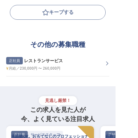
キープする
その他の募集職種
レストランサービス
正社員
月給／230,000円 〜 260,000円
見逃し厳禁！
この求人を見た人が
今、よく見ている注目求人
正社員
サービススタッフ
正社員
未経験OK。おもてなしのプロフェッショナ
経験0から一生モ