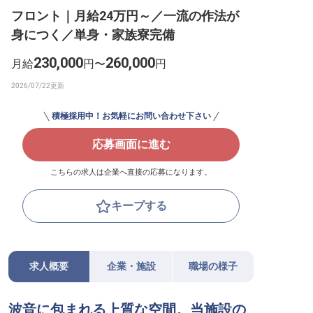
フロント｜月給24万円～／一流の作法が
転職サポートに申し込む
無料
身につく／単身・家族寮完備
採用をお考えの企業様へ
230,000
260,000
月給
円〜
円
積極採用中！お気軽にお問い合わせ下さい
応募画面に進む
こちらの求人は企業へ直接の応募になります。
キープする
求人概要
企業・施設
職場の様子
波音に包まれる上質な空間。当施設の