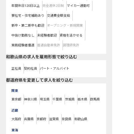
年間休日120日以上
完全週休2日制
マイカー通勤可
寮社宅・住宅補助あり
交通費全額支給
新卒・第二新卒も歓迎
オープニング・新規開業
中抜け勤務なし
未経験者歓迎
資格を活かせる
実務経験者優遇
普通自動車免許
調理師免許
和歌山県の求人を雇用形態で絞り込む
正社員
契約社員
パート・アルバイト
都道府県を変更して求人を絞り込む
関東
東京都
神奈川県
埼玉県
千葉県
茨城県
栃木県
群馬県
近畿
大阪府
兵庫県
京都府
滋賀県
奈良県
和歌山県
東海