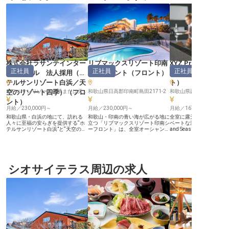
株式会社ラサンテインター
リブマックスリゾート印南
XYZ Private spa a
正社員
正社員
正社員
ナショナル 法人採用（ホ
シーフロント
（
フロント
）
Seaside Resort
テルサンリゾート白浜／天
ト
）
空のリゾート四季）
（
フロ
ホテルサンリゾート白浜または天空のリゾート四季いずれかに配属※入社後に決定
和歌山県日高郡印南町島田2171-2
和歌山県西牟婁郡白浜町椿1
ント
）
月給／230,000円～
月給／230,000円～
月給／167,200円～
和歌山県・白浜の地にて、訪れる
和歌山・印南の青い海が広がる地に
全室に露天風呂が付く、
人々に至福の安らぎを提供する“ホ
立つ「リブマックスリゾート印南シ
ベートな温泉宿「XYZ Priv
テルサンリゾート白浜”と“天空のリ
ーフロント」は、全室オーシャンビ
and Seaside Resort
ゾート四季”。雄大な太平洋を望む
ューを誇る屈指のリゾート空間。施
動開閉式露天風呂で、客
絶好のロケーション、良質な温泉、
設の品位を決定づけるフロント職
グがボタン一つで海絶景
そして四季折々の素材を活かした料
は、お客様一人ひとりに寄り添うさ
に大変身する宿にてフロ
理で、多くのお客様に愛されてきま
りげないおもてなしが求められるポ
フを募集！業界未経験者
した。 私たちが大切にしているの
ジションです。 静かな時の流れの
歴不問です。先輩が丁寧
は、マニュアルを超えた「察する文
シオサイテラス周辺の求人
中で、日本の接客文化を追求し、お
教えてくれるので安心し
化」です。お客様が言葉にされない
客様の記憶に残るひとときをお手伝
す！年間休日は105日あ
細やかなニーズを、視線や歩調、空
いする。自らの立ち振る舞いや丁寧
能な住宅をご用意、すぐ
気感から汲み取り、先回りしたおも
な言葉選びでお客様を魅了し、感謝
境です。※この求人は202
てなし。そんな日本特有の奥深いホ
の言葉をいただく。そんなプロとし
日の情報です
スピタリティを追求できる環境がこ
てのやりがいに満ちた毎日が待って
こにはあります。フロントの役目
います。 ◎寮費全額会社負担！U・
は、施設の「顔」としてお客様を温
Iターン歓迎 ◎経験不問！未経験か
かく迎え入れること。立ち振る舞い
らプロになれるチャンス ◎年間休
や言葉遣い、そして相手に寄り添う
日120日！私生活も大切にできる環
誠実な姿勢が求められる、やりがい
境 ◎月給25万円以上の安定輸入＋