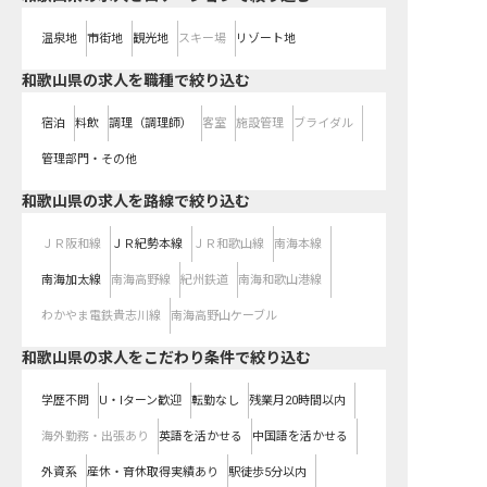
温泉地
市街地
観光地
スキー場
リゾート地
和歌山県の求人を職種で絞り込む
宿泊
料飲
調理（調理師）
客室
施設管理
ブライダル
管理部門・その他
和歌山県
の求人を路線で絞り込む
ＪＲ阪和線
ＪＲ紀勢本線
ＪＲ和歌山線
南海本線
南海加太線
南海高野線
紀州鉄道
南海和歌山港線
わかやま電鉄貴志川線
南海高野山ケーブル
和歌山県の求人をこだわり条件で絞り込む
学歴不問
U・Iターン歓迎
転勤なし
残業月20時間以内
海外勤務・出張あり
英語を活かせる
中国語を活かせる
外資系
産休・育休取得実績あり
駅徒歩5分以内