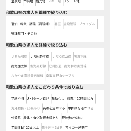
温泉地
市街地
観光地
スキー場
リゾート地
和歌山県の求人を職種で絞り込む
宿泊
料飲
調理（調理師）
客室
施設管理
ブライダル
管理部門・その他
和歌山県
の求人を路線で絞り込む
ＪＲ阪和線
ＪＲ紀勢本線
ＪＲ和歌山線
南海本線
南海加太線
南海高野線
紀州鉄道
南海和歌山港線
わかやま電鉄貴志川線
南海高野山ケーブル
和歌山県の求人をこだわり条件で絞り込む
学歴不問
U・Iターン歓迎
転勤なし
残業月20時間以内
海外勤務・出張あり
英語を活かせる
中国語を活かせる
外資系
産休・育休取得実績あり
駅徒歩5分以内
年間休日120日以上
完全週休2日制
マイカー通勤可