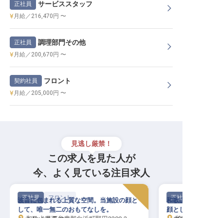
サービススタッフ
正社員
月給／216,470円 〜
調理部門その他
正社員
月給／200,670円 〜
フロント
契約社員
月給／205,000円 〜
見逃し厳禁！
この求人を見た人が
今、よく見ている注目求人
正社員
フロント
契約社員
和歌山・印南の青い海を背に、リゾートの
駅近旅館でゆった
顔として活躍しませんか？
経験歓迎！単身寮