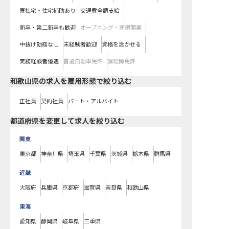
寮社宅・住宅補助あり
交通費全額支給
新卒・第二新卒も歓迎
オープニング・新規開業
中抜け勤務なし
未経験者歓迎
資格を活かせる
実務経験者優遇
普通自動車免許
調理師免許
和歌山県の求人を雇用形態で絞り込む
正社員
契約社員
パート・アルバイト
都道府県を変更して求人を絞り込む
関東
東京都
神奈川県
埼玉県
千葉県
茨城県
栃木県
群馬県
近畿
大阪府
兵庫県
京都府
滋賀県
奈良県
和歌山県
東海
愛知県
静岡県
岐阜県
三重県