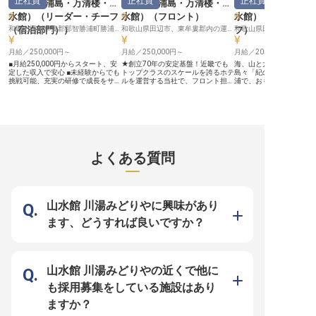
正社員
正社員
正社員
え、月5,000円の格安単身寮・家族
躍的に高められる環境です。 待遇
を見据えた働き方が叶い
（ホテル浦島・万清楼・山
（ホテル浦島・万清楼・山
（ホテル浦島・万
寮も完備などの充実した待遇。落ち
面においても、月給24万円以上の
休日120日に加え、資格
水館）
（
リーダー・チーフ
水館）
（
フロント
）
水館）
（
着いた環境の中で、一生モノの接客
給与体系や、生活を支える福利厚生
度などの福利厚生も充実
スキルを身に付けることが可能で
もご用意。年間休日103日と、お休
業を抑制する体制に力を
（宿泊部門）
）
和歌山県東牟婁郡那智勝浦町勝浦1165-2
和歌山県田辺市、東牟婁郡内の運営ホテルいずれかへの配属となります
フ
）
す。 一流のサービスパーソンとし
みもしっかり確保できます。当施設
ため、心にゆとりを持っ
て、お客様の記憶に残る特別な物語
は2026年1月リニューアルオープン
向き合うことができ、一
を一緒に紡いでいきませんか。向上
月給／250,000円～
したばかり。穏やかな時間が流れる
月給／250,000円～
イレベルな接客スキルを
月給／205,000円～
心を持ち、自らの感性を磨き続けた
白浜の地で、プロフェッショナルと
ことが可能です。
■月給250,000円からスタート、安
★創立70年の安定基盤！近畿でも
海、山と大自然が広がり
い方を、心よりお待ちしています。
しての誇りを胸に、真のサービスを
定した収入で安心 ■未経験からでも
トップクラスのスケールを誇るホテ
島々「紀の松島」でも有
追求してみませんか。
挑戦可能、充実の研修で成長をサポ
ルを運営する当社で、フロント担当
浦で、おもてなしのプロ
ート ■社会保険完備、社員割引制度
係長を募集します！ …
せんか？70周年の安定基
など福利厚生も充実 ■お客様の旅を
◆◇……………………………………………… ＊
と、マルチなスキルを身
彩る、やりがいのあるおもてなしの
経験者歓迎！マネジメントポジショ
来の可能性も広がるチャ
仕事 ーー【お客様の心に残るおも
ン ＊月8,000円の単身寮あり ＊賞与
★ー☆ー★ー☆ー★ ・単
てなしを】 当施設では、お客様一
年2回（昨年実績計4カ月分） ＊残
8,000円と格安！U・Iタ
人ひとりの心に残る特別な時間を提
業少なめで無理なく働ける ＊月9日
・賞与年2回。昨年実績計
供することを大切にしています。
休みでワークライフバランスを重視
分！ ・学歴不問、未経験
フロントでの温かいお出迎えから、
………………………………………………◇◆…
体制も◎ ・残業月平均10
よくある質問
レストランでの細やかなサービスま
フロント経験・スキルを発揮したい
し！メリハリつけて働けま
で、お客様の滞在を最高の思い出に
方大歓迎！月8,000円～の単身寮も
ー☆ー★ー☆ー★ フロント、レス
するため、心を込めたおもてなしを
あり、U・Iターン就職も大歓迎。大
トラン等、幅広い業務を
追求しています。 あなたの笑顔と
自然のもと、働きやすさに注力した
め、お客様の一番近くで
気配りが、お客様の旅をより豊かな
環境で、ホスピタリティを地方創生
す。近畿地方トップレベ
ものにします。 ーー【成長を実感
に活かしたい方におすすめです！
グループで、心に残るお
山水館 川湯みどりやに興味があり
できる働きやすい環境】 お客様へ
――『自然の神秘が主役の聖地で、
提供しましょう！ ――『自然の神
のサービスを通じて、日々自身の成
贅沢な非日常を』 紀伊半島随一の
秘が主役の聖地で、贅沢
ます、どうすれば良いですか？
長を実感できる環境です。 経験が
温泉郷であり、まぐろの水揚げ量国
を』 紀伊半島随一の温泉
浅い方でも、先輩スタッフが丁寧に
内トップクラスの「勝浦漁港」や世
り、まぐろの水揚げ量国
サポートし、必要なスキルを身につ
界遺産「熊野古道」の巡礼旅でも知
ラスの「勝浦漁港」や世
けられる教育プログラムも充実して
られる那智勝浦。当社を代表するホ
野古道」の巡礼旅でも知
います。 チームワークを大切に
テル「ホテル浦島」は、東京のドー
勝浦。当社を代表するホ
し、お互いを尊重し合う温かい職場
ム球場4.5個分のスケールを誇り、
ル浦島」は、東京のドーム
山水館 川湯みどりやの近くで他に
で、あなたらしいキャリアを築いて
海山双方の美観を楽しめる抜群のロ
個分のスケールを誇り、
いきませんか。 ※2025年12月19日
ケーション。関西No1の温泉リゾー
美観を楽しめる抜群のロ
も採用募集をしている施設はあり
時点の情報です
トホテルグループになることを目指
ン。関西No1の温泉リゾ
し、各ホテルで数々の見どころをご
グループになることを目
ますか？
用意し、お客様の旅をより豊かに彩
テルで数々の見どころを