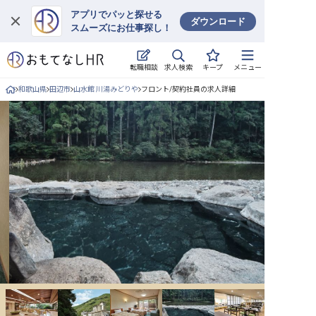
アプリでパッと探せる
ダウンロード
スムーズにお仕事探し！
ログイン
求人検索
転職相談
キープ
メニュー
求人・施設を探す
和歌山県
田辺市
山水館 川湯みどりや
フロント/契約社員の求人詳細
キープした求人
就職・転職 合同説明会
おもてなしHRについて
ご利用の流れ
よくある質問
ホテル・宿泊業界情報コラム