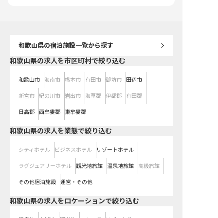
ります。
お客様の旅をより豊かに
和歌山県
の宿泊施設一覧から探す
和歌山県の求人を市区町村で絞り込む
和歌山市
海南市
橋本市
有田市
御坊市
田辺市
新宮市
紀の川市
岩出市
海草郡
伊都郡
有田郡
日高郡
西牟婁郡
東牟婁郡
和歌山県の求人を業態で絞り込む
シティホテル
ビジネスホテル
リゾートホテル
ラグジュアリーホテル
観光地旅館
温泉地旅館
高級旅館
その他宿泊施設
運営・その他
和歌山県の求人をロケーションで絞り込む