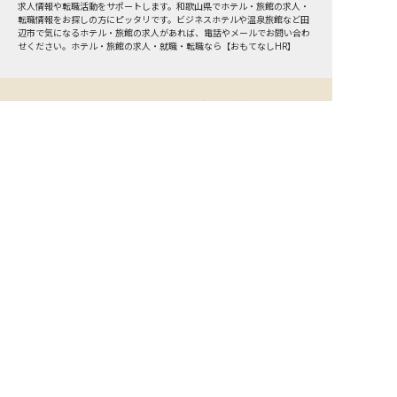
求人情報や転職活動をサポートします。和歌山県でホテル・旅館の求人・
転職情報をお探しの方にピッタリです。ビジネスホテルや温泉旅館など
田
辺市
で気になるホテル・旅館の求人があれば、電話やメールでお問い合わ
せください。ホテル・旅館の求人・就職・転職なら【おもてなしHR】
おもてなしHR
が
あなたのお仕事探しを
お手伝いします！
サポート登録後の流れ
サポート

電話で

マッチする

企業と

内定

登録
ヒアリング
求人をご紹介
面接
入社
宿泊業界専任のキャリアアドバイザーがあなたの転
職活動を徹底サポート!
納得できる転職先をご提案いたします。