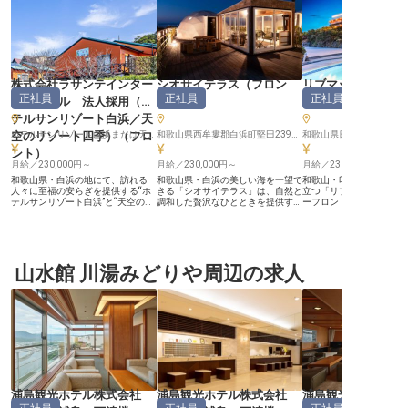
株式会社ラサンテインター
シオサイテラス
（
フロン
リブマックスリゾ
正社員
正社員
正社員
ナショナル 法人採用（ホ
ト
）
シーフロント
テルサンリゾート白浜／天
空のリゾート四季）
（
フロ
ホテルサンリゾート白浜または天空のリゾート四季いずれかに配属※入社後に決定
和歌山県西牟婁郡白浜町堅田2399-3
和歌山県日高郡印南町島田2
ント
）
月給／230,000円～
月給／230,000円～
月給／230,000円～
和歌山県・白浜の地にて、訪れる
和歌山県・白浜の美しい海を一望で
和歌山・印南の青い海が
人々に至福の安らぎを提供する“ホ
きる「シオサイテラス」は、自然と
立つ「リブマックスリゾ
テルサンリゾート白浜”と“天空のリ
調和した贅沢なひとときを提供する
ーフロント」は、全室オ
ゾート四季”。雄大な太平洋を望む
グランピング施設です。大型のドー
ューを誇る屈指のリゾー
絶好のロケーション、良質な温泉、
ム型テントや、温泉、さらに本格的
設の品位を決定づけるフ
そして四季折々の素材を活かした料
なアウトドアサウナも完備し、アウ
は、お客様一人ひとりに
理で、多くのお客様に愛されてきま
トドア好きのお客様に愛され続けて
りげないおもてなしが求
した。 私たちが大切にしているの
います。 当施設では、お客様一人
ジションです。 静かな時の流れの
は、マニュアルを超えた「察する文
山水館 川湯みどりや周辺の求人
ひとりの心に寄り添う、質の高いサ
中で、日本の接客文化を
化」です。お客様が言葉にされない
ービスを何よりも大切にしておりま
客様の記憶に残るひとと
細やかなニーズを、視線や歩調、空
す。フロントスタッフは、まさに施
いする。自らの立ち振る
気感から汲み取り、先回りしたおも
設の“顔”となる重要な役割です。 お
な言葉選びでお客様を魅
てなし。そんな日本特有の奥深いホ
任せするのは、単なる手続き業務で
の言葉をいただく。そん
スピタリティを追求できる環境がこ
はなく、お客様が言葉にされない細
てのやりがいに満ちた毎
こにはあります。フロントの役目
かなニーズを、その表情や所作から
います。 ◎寮費全額会社負担！U・
は、施設の「顔」としてお客様を温
いち早く汲み取り、先回りして動
Iターン歓迎 ◎経験不問
かく迎え入れること。立ち振る舞い
く。そんな日本特有の「察する文
らプロになれるチャンス 
や言葉遣い、そして相手に寄り添う
化」に基づいた高度なホスピタリテ
日120日！私生活も大切
誠実な姿勢が求められる、やりがい
ィが求められます。凛とした立ち居
境 ◎月給25万円以上の
の大きなお仕事です。 月給24万円
振る舞いや、美しい敬語を駆使した
賞与年2回 リブマックスグループの
浦島観光ホテル株式会社
浦島観光ホテル株式会社
浦島観光ホテル株
以上という安定した給与体系に加
接客を通じて、自身の市場価値を飛
安定した経営基盤がある