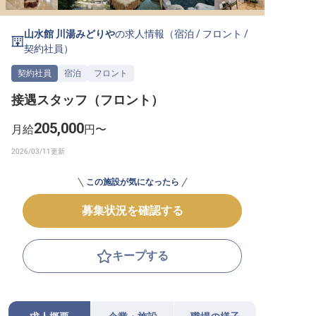
転職サポートに申し込む
無料
山水館 川湯みどりや
の求人情報（
宿泊
/
フロント
/
契約社員
）
採用をお考えの企業様へ
契約社員
宿泊
フロント
接遇スタッフ（フロント）
205,000
月給
円〜
この施設が気になったら
募集状況を確認する
キープする