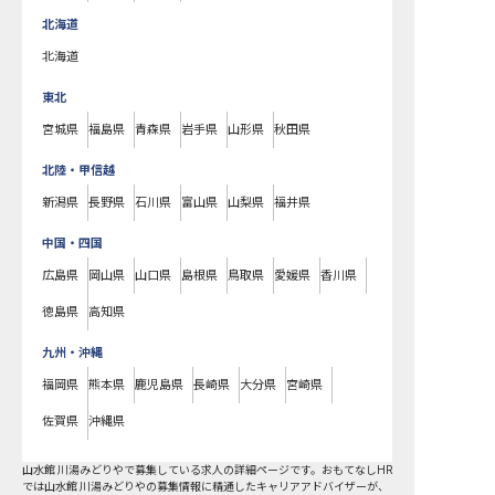
北海道
北海道
東北
宮城県
福島県
青森県
岩手県
山形県
秋田県
北陸・甲信越
新潟県
長野県
石川県
富山県
山梨県
福井県
中国・四国
広島県
岡山県
山口県
島根県
鳥取県
愛媛県
香川県
徳島県
高知県
九州・沖縄
福岡県
熊本県
鹿児島県
長崎県
大分県
宮崎県
佐賀県
沖縄県
山水館 川湯みどりやで募集している求人の詳細ページです。おもてなしHR
では山水館 川湯みどりやの募集情報に精通したキャリアアドバイザーが、