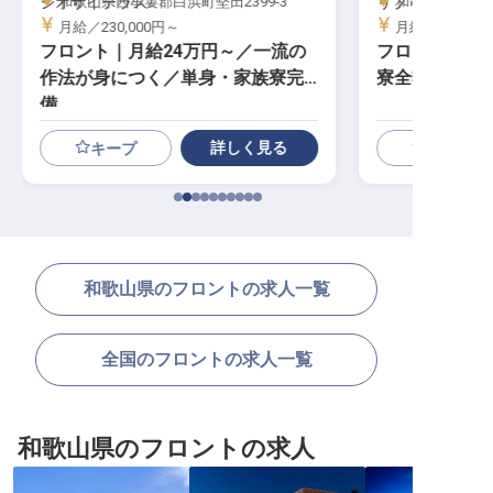
リブマックスリゾート印南シーフロント
和歌山県日高郡印南町島田2171-2
和歌山県東牟婁
月給／230,000円～
月給／180,00
万清楼
フロント│年休120日／未経験OK／
寮全額会社負担／月給25万円～
詳しく見る
キープ
和歌山県のフロントの求人一覧
全国のフロントの求人一覧
和歌山県のフロントの求人