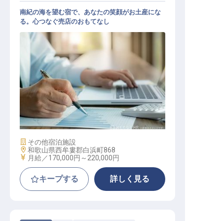
南紀の海を望む宿で、あなたの笑顔がお土産にな
る。心つなぐ売店のおもてなし
ホテル内売店スタッフ
施設業態
その他宿泊施設
勤務地
和歌山県西牟婁郡白浜町868
給与
月給／170,000円～
220,000円
キープする
詳しく見る