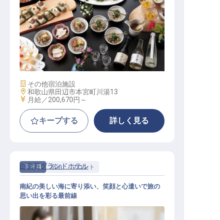
調理
施設業態
その他宿泊施設
勤務地
和歌山県田辺市本宮町川湯13
給与
月給／200,670円～
キープする
詳しく見る
白良荘グランドホテル
正社員
宿泊
フロント
南紀の美しい海に寄り添い、笑顔と心遣いで旅の
思い出を彩る最前線