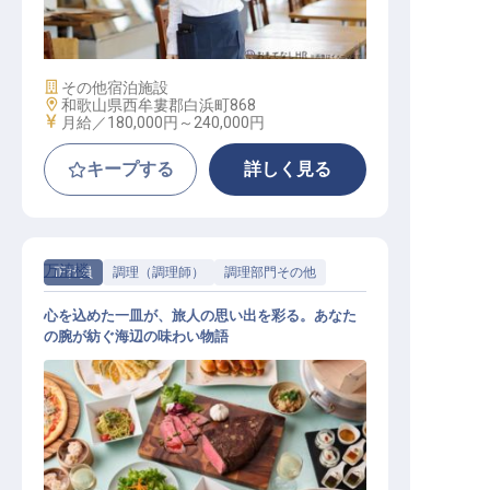
トラン・ラウンジ）
施設業態
その他宿泊施設
勤務地
和歌山県西牟婁郡白浜町868
給与
月給／180,000円～
240,000円
キープする
詳しく見る
万清楼
正社員
調理（調理師）
調理部門その他
心を込めた一皿が、旅人の思い出を彩る。あなた
の腕が紡ぐ海辺の味わい物語