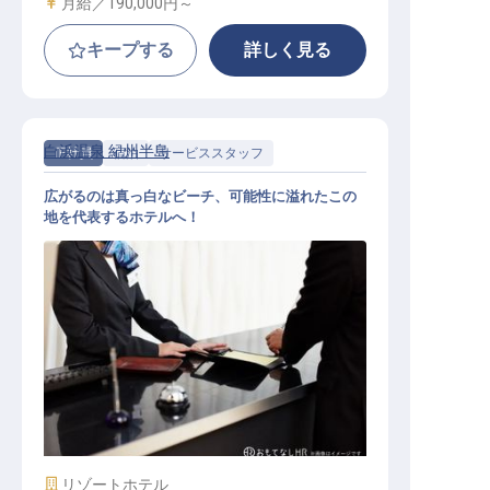
給与
月給／190,000円～
キープする
詳しく見る
白浜温泉 紀州半島
正社員
宿泊
サービススタッフ
広がるのは真っ白なビーチ、可能性に溢れたこの
地を代表するホテルへ！
一般スタッフ
施設業態
リゾートホテル