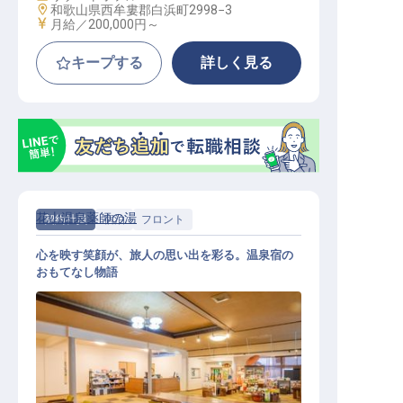
勤務地
和歌山県西牟婁郡白浜町2998−3
給与
月給／200,000円～
キープする
詳しく見る
花山温泉薬師の湯
契約社員
宿泊
フロント
心を映す笑顔が、旅人の思い出を彩る。温泉宿の
おもてなし物語