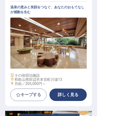
温泉の恵みと笑顔をつなぐ、あなたのおもてなし
が感動を生む
接遇スタッフ（フロント）
施設業態
その他宿泊施設
勤務地
和歌山県田辺市本宮町川湯13
給与
月給／205,000円～
キープする
詳しく見る