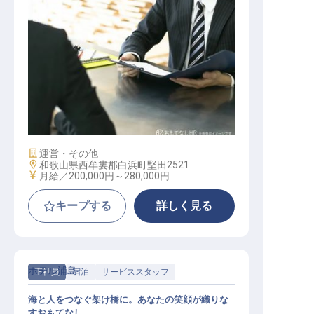
営業職（団体営業及び受入）
施設業態
運営・その他
勤務地
和歌山県西牟婁郡白浜町堅田2521
給与
月給／200,000円～
280,000円
キープする
詳しく見る
ホテル浦島
正社員
宿泊
サービススタッフ
海と人をつなぐ架け橋に。あなたの笑顔が織りな
すおもてなし