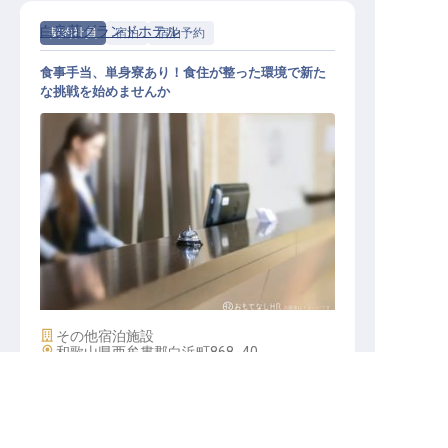
白良荘グランドホテル
契約社員
宿泊
宿泊予約
食事手当、単身寮あり！食住が整った環境で新た
な挑戦を始めませんか
販売予約スタッフ
施設業態
その他宿泊施設
勤務地
和歌山県西牟婁郡白浜町868−40
給与
月給／170,000円～
222,000円
求人を紹介してもらう
キープする
詳しく見る