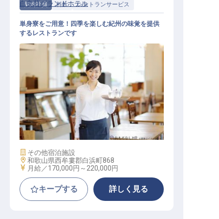
白良荘グランドホテル
契約社員
料飲
レストランサービス
単身寮をご用意！四季を楽しむ紀州の味覚を提供
するレストランです
レストランサービス / 契約社員
施設業態
その他宿泊施設
勤務地
和歌山県西牟婁郡白浜町868
給与
月給／170,000円～
220,000円
キープする
詳しく見る