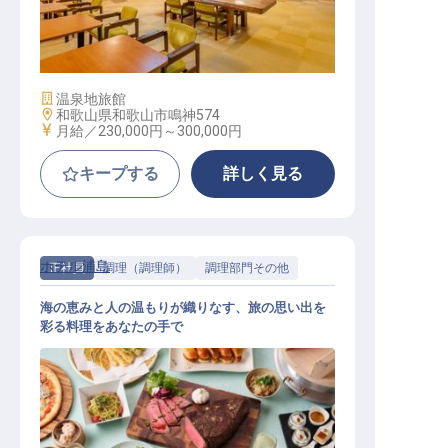
フロント 館内業務
施設業態
温泉地旅館
勤務地
和歌山県和歌山市鳴神574
給与
月給／230,000円～
300,000円
キープする
詳しく見る
ホテル浦島
正社員
調理（調理師）
調理部門その他
海の恵みと人の温もりが織りなす、旅の思い出を
彩る料理をあなたの手で