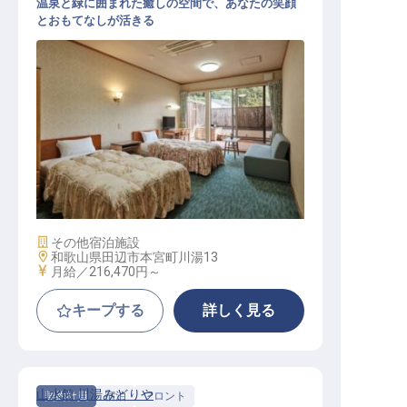
温泉と緑に囲まれた癒しの空間で、あなたの笑顔
とおもてなしが活きる
総合職
施設業態
その他宿泊施設
勤務地
和歌山県田辺市本宮町川湯13
給与
月給／216,470円～
キープする
詳しく見る
山水館 川湯みどりや
契約社員
宿泊
フロント