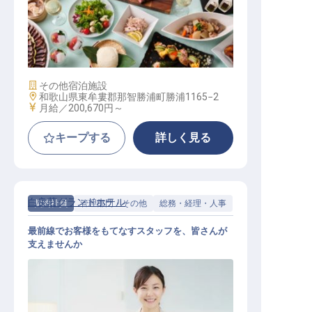
調理
施設業態
その他宿泊施設
勤務地
和歌山県東牟婁郡那智勝浦町勝浦1165−2
給与
月給／200,670円～
キープする
詳しく見る
白良荘グランドホテル
契約社員
管理部門・その他
総務・経理・人事
最前線でお客様をもてなすスタッフを、皆さんが
支えませんか