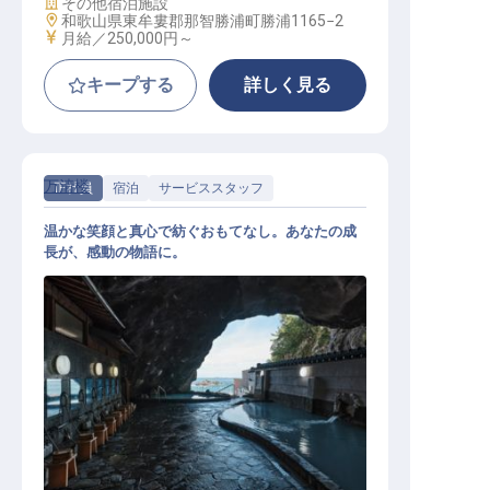
施設業態
その他宿泊施設
勤務地
和歌山県東牟婁郡那智勝浦町勝浦1165−2
給与
月給／250,000円～
キープする
詳しく見る
万清楼
正社員
宿泊
サービススタッフ
温かな笑顔と真心で紡ぐおもてなし。あなたの成
長が、感動の物語に。
総合職