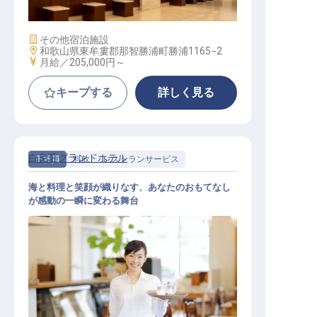
施設業態
その他宿泊施設
勤務地
和歌山県東牟婁郡那智勝浦町勝浦1165−2
給与
月給／205,000円～
キープする
詳しく見る
白良荘グランドホテル
正社員
料飲
レストランサービス
海と料理と笑顔が織りなす、あなたのおもてなし
が感動の一瞬に変わる舞台
料飲サービススタッフ （宴会・レス