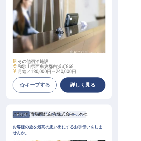
フロントスタッフ
施設業態
その他宿泊施設
勤務地
和歌山県西牟婁郡白浜町868
給与
月給／180,000円～
240,000円
キープする
詳しく見る
とれとれ市場南紀白浜株式会社 本社
正社員
管理部門・その他
セールス
お客様の旅を最高の思い出にするお手伝いをしま
せんか。