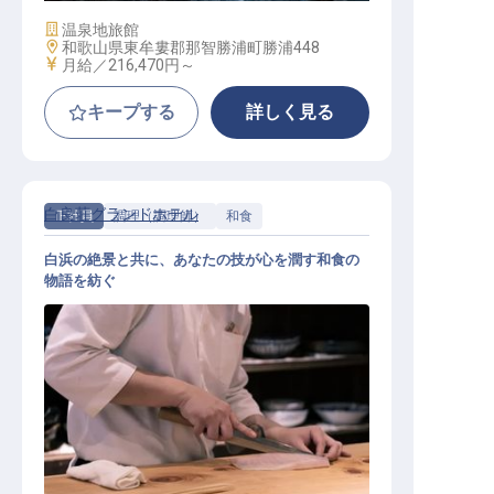
施設業態
温泉地旅館
勤務地
和歌山県東牟婁郡那智勝浦町勝浦448
給与
月給／216,470円～
キープする
詳しく見る
白良荘グランドホテル
正社員
調理（調理師）
和食
白浜の絶景と共に、あなたの技が心を潤す和食の
物語を紡ぐ
和食調理スタッフ