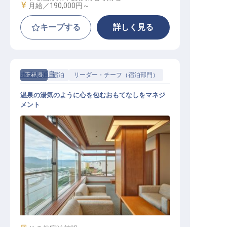
給与
月給／190,000円～
キープする
詳しく見る
ホテル浦島
正社員
宿泊
リーダー・チーフ（宿泊部門）
温泉の湯気のように心を包むおもてなしをマネジ
メント
宿泊部フロント（係長クラス）