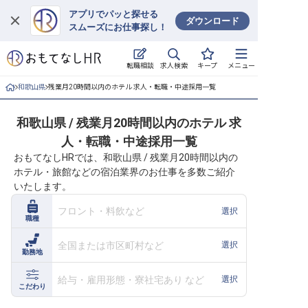
アプリでパッと探せる
ダウンロード
スムーズにお仕事探し！
ログイン
求人検索
転職相談
キープ
メニュー
求人・施設を探す
和歌山県
残業月20時間以内のホテル 求人・転職・中途採用一覧
キープした求人
和歌山県 / 残業月20時間以内のホテル 求
人・転職・中途採用一覧
就職・転職 合同説明会
おもてなしHRでは、和歌山県 / 残業月20時間以内の
ホテル・旅館などの宿泊業界のお仕事を多数ご紹介
おもてなしHRについて
いたします。
ご利用の流れ
フロント・料飲など
選択
職種
よくある質問
全国または市区町村など
選択
勤務地
ホテル・宿泊業界情報コラム
給与・雇用形態・寮社宅あり など
選択
こだわり