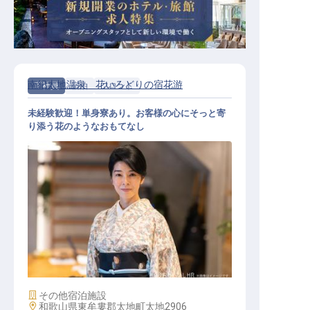
南紀太地温泉 花いろどりの宿花游
正社員
宿泊
フロント
未経験歓迎！単身寮あり。お客様の心にそっと寄
り添う花のようなおもてなし
フロント / 正社員
施設業態
その他宿泊施設
勤務地
和歌山県東牟婁郡太地町太地2906