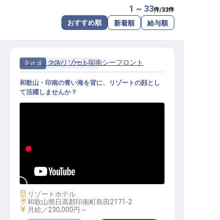
1 ~ 33
件/
33
件
転職サポートに申し込む
無料
おすすめ順
新着順
給与順
採用をお考えの企業様へ
リブマックスリゾート印南シーフロント
正社員
宿泊
フロント
和歌山・印南の青い海を背に、リゾートの顔とし
て活躍しませんか？
フロント│年休120日／未経験OK／
寮全額会社負担／月給25万円～
施設業態
リゾートホテル
勤務地
和歌山県日高郡印南町島田2171-2
給与
月給／230,000円～