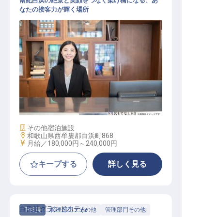
南紀白浜の絶景と笑顔をつなぐ架け橋になる、あ
なたの接客力が輝く場所
客室販売・予約スタッフ
施設業態
その他宿泊施設
勤務地
和歌山県西牟婁郡白浜町868
給与
月給／180,000円～
240,000円
キープする
詳しく見る
白良荘グランドホテル
正社員
管理部門・その他
管理部門その他