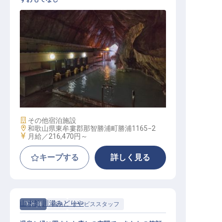
総合職
施設業態
その他宿泊施設
勤務地
和歌山県東牟婁郡那智勝浦町勝浦1165−2
給与
月給／216,470円～
キープする
詳しく見る
山水館 川湯みどりや
正社員
宿泊
サービススタッフ