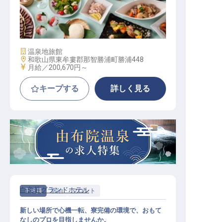
調理
施設業態
温泉地旅館
勤務地
和歌山県東牟婁郡那智勝浦町勝浦448
給与
月給／200,670円～
キープする
詳しく見る
白良荘グランドホテル
正社員
宿泊
フロント
新しい場所で心機一転、寮完備の環境で、おもて
なしのプロを目指しませんか。