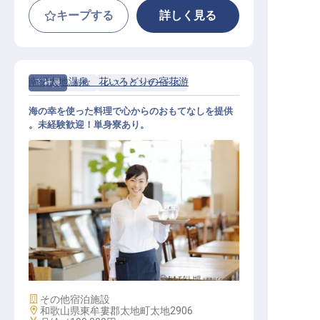
キープする
詳しく見る
南紀太地温泉 花いろどりの宿花游
正社員
料飲
レストランサービス
海の幸を使った料理で心からのおもてなしを提供
。未経験歓迎！単身寮あり。
レストランサービス / 正社員
施設業態
その他宿泊施設
勤務地
和歌山県東牟婁郡太地町太地2906