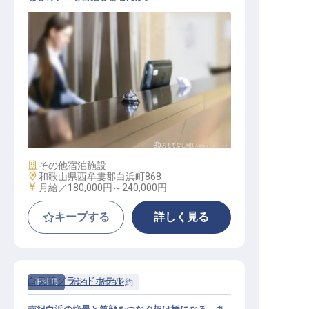
フロントスタッフ
施設業態
その他宿泊施設
勤務地
和歌山県西牟婁郡白浜町868
給与
月給／180,000円～
240,000円
キープする
詳しく見る
白良荘グランドホテル
正社員
宿泊
宿泊予約