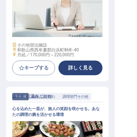
一般事務（経理・総務）
施設業態
その他宿泊施設
勤務地
和歌山県西牟婁郡白浜町868−40
給与
月給／170,000円～
220,000円
キープする
詳しく見る
山水館 川湯みどりや
正社員
調理（調理師）
調理部門その他
心を込めた一皿が、旅人の笑顔を咲かせる。あな
たの調理の腕を活かせる環境