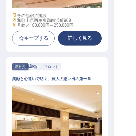
施設業態
その他宿泊施設
勤務地
和歌山県西牟婁郡白浜町868
給与
月給／180,000円～
250,000円
キープする
詳しく見る
ホテル浦島
正社員
宿泊
フロント
笑顔と心遣いで紡ぐ、旅人の思い出の第一章
宿泊部フロントスタッフ