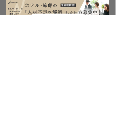
転職フルサポート実施中！
保育業界の求職者様向けサービス
サポートに申し込む
保育士バンク！ - 日本最大級。保育士・幼稚園教諭向け転職支
援サイト
保育士バンク！新卒 - 保育士・幼稚園教諭を目指す「学生向
け」就職活動情報サイト
法人様向けサービス
保育士バンク！コネクト - 保育施設向けの業務支援システム
保育士バンク！パレット - 保育施設専門の職員マネジメントツ
ール
保育士バンク！ウェブパック - 保育施設向けホームページ制作
保育士バンク！総研 - 保育園経営や保育の実務に活かせる有益
な情報発信サイト
育児者様向けサービス
KIDSNA STYLE - 「育てるを考える」子育て情報メディア
KIDSNAシッター - ベビーシッターサービス
KIDSNA園ナビ - 保育園・幼稚園検索
ホテル業界・飲食業界の求職者様向けサービス
おもてなしHR - 宿泊業界専門の就職・転職支援サービス
FURUMAU - 調理師専門の就職・転職支援サービス
Hospitality Careers - シンガポールの宿泊・飲食専門転職支援
サービス