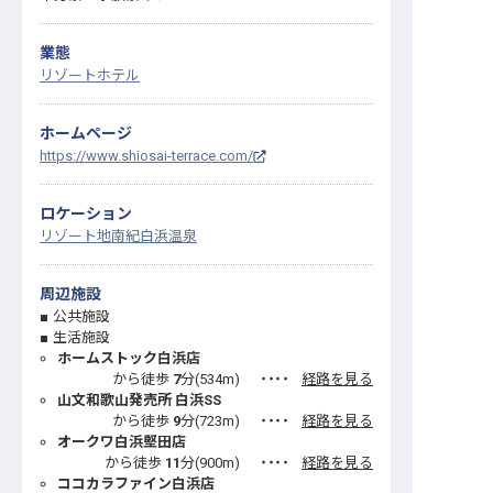
業態
リゾートホテル
ホームページ
https://www.shiosai-terrace.com/
ロケーション
リゾート地
南紀白浜温泉
周辺施設
公共施設
生活施設
ホームストック白浜店
から徒歩
7
分(
534
m)
・・・・
経路を見る
山文和歌山発売所 白浜SS
から徒歩
9
分(
723
m)
・・・・
経路を見る
オークワ白浜堅田店
から徒歩
11
分(
900
m)
・・・・
経路を見る
ココカラファイン白浜店