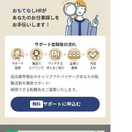
おもてなしHR
が
あなたのお仕事探しを
お手伝いします！
サポート登録後の流れ
サポート

電話で

マッチする

企業と

内定

登録
ヒアリング
求人をご紹介
面接
入社
宿泊業界専任のキャリアアドバイザーがあなたの転
職活動を徹底サポート!
納得できる転職先をご提案いたします。
サポートに申込む
無料