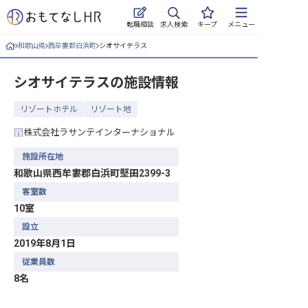
求人検索
転職相談
キープ
メニュー
和歌山県
西牟婁郡白浜町
シオサイテラス
ログイン
シオサイテラス
の施設情報
求人・施設を探す
リゾートホテル
リゾート地
キープした求人
株式会社ラサンテインターナショナル
就職・転職 合同説明会
施設所在地
和歌山県西牟婁郡白浜町堅田2399-3
おもてなしHRについて
客室数
10室
ご利用の流れ
設立
よくある質問
2019年8月1日
従業員数
ホテル・宿泊業界情報コラム
8名