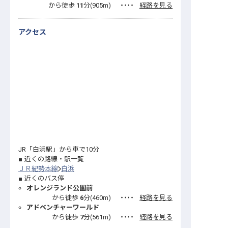
から徒歩
11
分(
905
m)
・・・・
経路を見る
アクセス
JR「白浜駅」から車で10分
近くの路線・駅一覧
ＪＲ紀勢本線
白浜
近くのバス停
オレンジランド公園前
から徒歩
6
分(
460
m)
・・・・
経路を見る
アドベンチャーワールド
から徒歩
7
分(
561
m)
・・・・
経路を見る