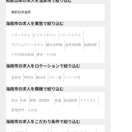
和歌山県の求人を温泉地で絞り込む
南紀白浜温泉
海南市の求人を業態で絞り込む
シティホテル
ビジネスホテル
リゾートホテル
ラグジュアリーホテル
観光地旅館
温泉地旅館
高級旅館
その他宿泊施設
運営・その他
海南市の求人をロケーションで絞り込む
温泉地
市街地
観光地
スキー場
リゾート地
海南市の求人を職種で絞り込む
宿泊
料飲
調理（調理師）
客室
施設管理
ブライダル
管理部門・その他
海南市の求人をこだわり条件で絞り込む