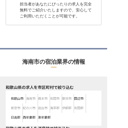
担当者があなたにぴったりの求人を完全
無料でご紹介いたしますので、安心して
ご利用いただくことが可能です。
海南市の宿泊業界の情報
和歌山県の求人を市区町村で絞り込む
和歌山市
海南市
橋本市
有田市
御坊市
田辺市
新宮市
紀の川市
岩出市
海草郡
伊都郡
有田郡
日高郡
西牟婁郡
東牟婁郡