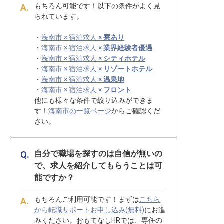
もちろん可能です！以下の条件がよく見
られています。
・
海南市 × 宿泊求人 ×
寮あり
・
海南市 × 宿泊求人 ×
業界経験者優遇
・
海南市 × 宿泊求人 ×
シティホテル
・
海南市 × 宿泊求人 ×
リゾートホテル
・
海南市 × 宿泊求人 ×
温泉地
・
海南市 × 宿泊求人 ×
フロント
他にも様々な条件で絞り込みができま
す！
海南市の一覧ページ
からご確認くだ
さい。
自分で職場を探すのは自信が無いの
で、求人を紹介してもらうことは可
能ですか？
もちろんご利用可能です！まずは
こちら
から転職サポートお申し込み(無料)
にお進
みください。おもてなしHRでは、専任の