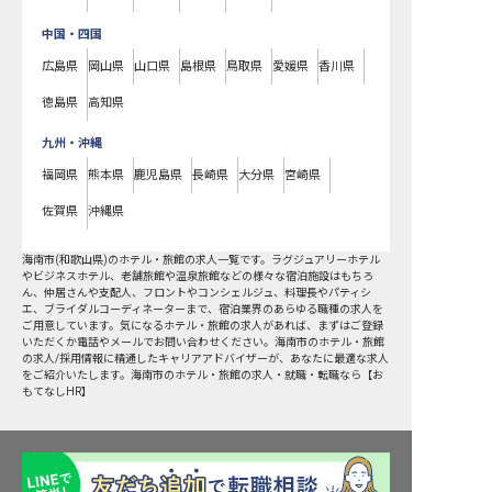
中国・四国
広島県
岡山県
山口県
島根県
鳥取県
愛媛県
香川県
徳島県
高知県
九州・沖縄
福岡県
熊本県
鹿児島県
長崎県
大分県
宮崎県
佐賀県
沖縄県
海南市
(
和歌山県
)のホテル・旅館の求人一覧です。ラグジュアリーホテル
やビジネスホテル、老舗旅館や温泉旅館などの様々な宿泊施設はもちろ
ん、仲居さんや支配人、フロントやコンシェルジュ、料理長やパティシ
エ、ブライダルコーディネーターまで、宿泊業界のあらゆる職種の求人を
ご用意しています。気になるホテル・旅館の求人があれば、まずはご登録
いただくか電話やメールでお問い合わせください。海南市のホテル・旅館
の求人/採用情報に精通したキャリアアドバイザーが、あなたに最適な求人
をご紹介いたします。海南市のホテル・旅館の求人・就職・転職なら【お
もてなしHR】