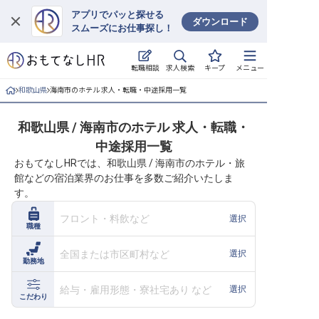
アプリでパッと探せる
ダウンロード
スムーズにお仕事探し！
ログイン
求人検索
転職相談
キープ
メニュー
求人・施設を探す
和歌山県
海南市のホテル 求人・転職・中途採用一覧
キープした求人
和歌山県 / 海南市のホテル 求人・転職・
中途採用一覧
就職・転職 合同説明会
おもてなしHRでは、和歌山県 / 海南市のホテル・旅
館などの宿泊業界のお仕事を多数ご紹介いたしま
おもてなしHRについて
す。
ご利用の流れ
フロント・料飲など
選択
職種
よくある質問
全国または市区町村など
選択
勤務地
ホテル・宿泊業界情報コラム
給与・雇用形態・寮社宅あり など
選択
こだわり