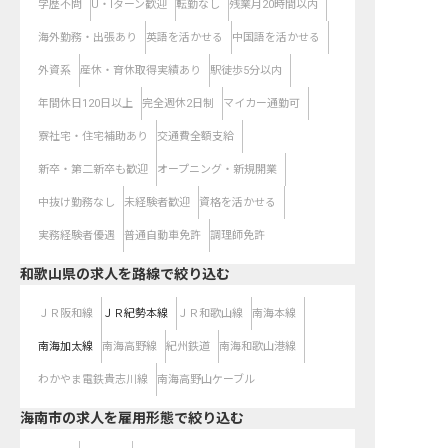
学歴不問
U・Iターン歓迎
転勤なし
残業月20時間以内
海外勤務・出張あり
英語を活かせる
中国語を活かせる
外資系
産休・育休取得実績あり
駅徒歩5分以内
年間休日120日以上
完全週休2日制
マイカー通勤可
寮社宅・住宅補助あり
交通費全額支給
新卒・第二新卒も歓迎
オープニング・新規開業
中抜け勤務なし
未経験者歓迎
資格を活かせる
実務経験者優遇
普通自動車免許
調理師免許
和歌山県
の求人を路線で絞り込む
ＪＲ阪和線
ＪＲ紀勢本線
ＪＲ和歌山線
南海本線
南海加太線
南海高野線
紀州鉄道
南海和歌山港線
わかやま電鉄貴志川線
南海高野山ケーブル
海南市の求人を雇用形態で絞り込む