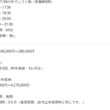
～21:00の中でシフト制（実働8時間）
～17:30
～18:30
～20:00
0～21:00
間：60分
勤務：無し
85,000円〜285,000円
り
年2回（昨年実績・3か月分）
ル年収例
,000円〜4,275,000円
間：無期
期間：3カ月（雇用形態、給与は本採用時と同じです。）