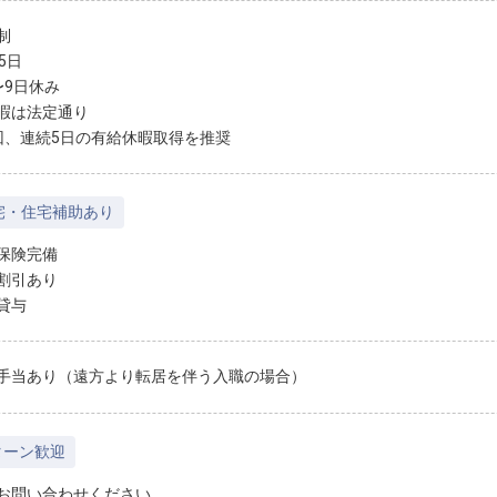
制
5日
〜9日休み
暇は法定通り
回、連続5日の有給休暇取得を推奨
宅・住宅補助あり
保険完備
割引あり
貸与
手当あり（遠方より転居を伴う入職の場合）
ターン歓迎
お問い合わせください