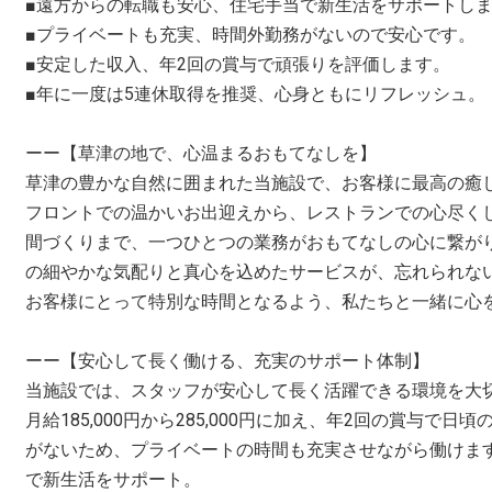
■遠方からの転職も安心、住宅手当で新生活をサポートし
■プライベートも充実、時間外勤務がないので安心です。
■安定した収入、年2回の賞与で頑張りを評価します。
■年に一度は5連休取得を推奨、心身ともにリフレッシュ。
ーー【草津の地で、心温まるおもてなしを】
草津の豊かな自然に囲まれた当施設で、お客様に最高の癒
フロントでの温かいお出迎えから、レストランでの心尽く
間づくりまで、一つひとつの業務がおもてなしの心に繋が
の細やかな気配りと真心を込めたサービスが、忘れられな
お客様にとって特別な時間となるよう、私たちと一緒に心
ーー【安心して長く働ける、充実のサポート体制】
当施設では、スタッフが安心して長く活躍できる環境を大
月給185,000円から285,000円に加え、年2回の賞与で
がないため、プライベートの時間も充実させながら働けま
で新生活をサポート。