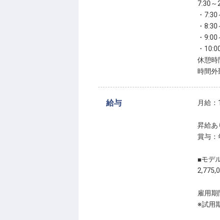
7:30
・7:30
・8:30
・9:00
・10:0
休憩時
時間外
給与
月給：1
昇給あ
賞与：
■モデ
2,775
雇用期
※試用