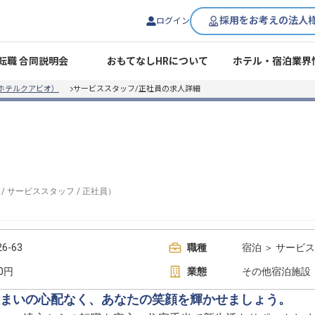
採用をお考えの法人
ログイン
転職 合同説明会
おもてなしHRについて
ホテル・宿泊業界
IO（ホテルクアビオ）
サービススタッフ/正社員の求人詳細
/
サービススタッフ
/
正社員
）
-63
職種
宿泊 ＞ サービ
00円
業態
その他宿泊施設
まいの心配なく、あなたの笑顔を輝かせましょう。