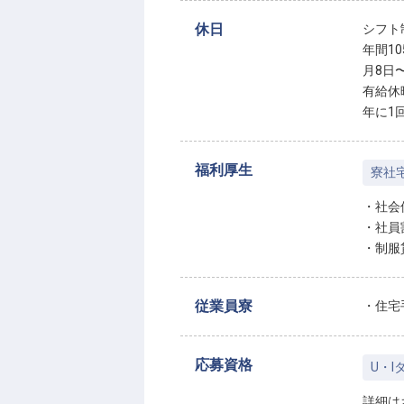
休日
シフト
年間10
月8日
有給休
年に1
福利厚生
寮社
・社会
・社員
・制服
従業員寮
・住宅
応募資格
U・I
詳細は