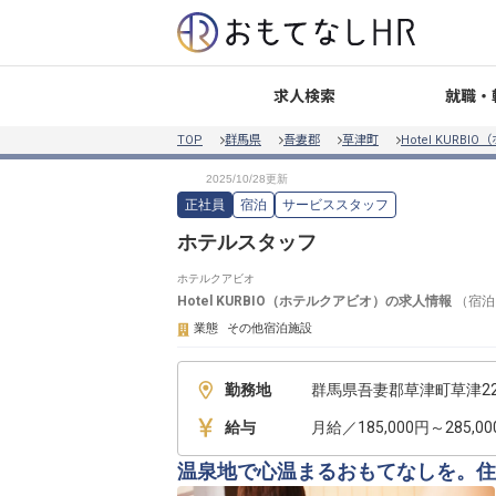
就職・
求人検索
TOP
群馬県
吾妻郡
草津町
Hotel KURB
正社員
宿泊
サービススタッフ
ホテルスタッフ
ホテルクアビオ
Hotel KURBIO（ホテルクアビオ）
の求人情報
（
宿泊
業態
その他宿泊施設
勤務地
群馬県吾妻郡草津町草津226
給与
月給／185,000円～285,0
温泉地で心温まるおもてなしを。住