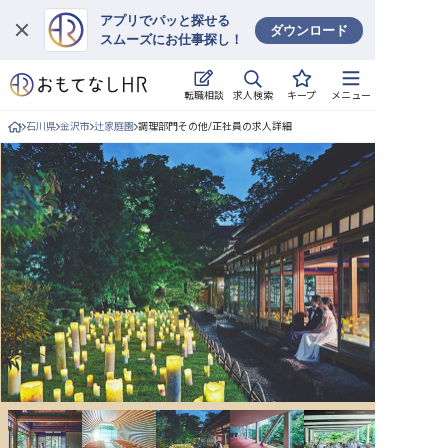
アプリでパッと探せる
ダウンロード
スムーズにお仕事探し！
ログイン
求人検索
転職相談
キープ
メニュー
求人・施設を探す
石川県
金沢市
辻家庭園
調理部門その他/正社員の求人詳細
キープした求人
就職・転職 合同説明会
おもてなしHRについて
ご利用の流れ
よくある質問
ホテル・宿泊業界情報コラム