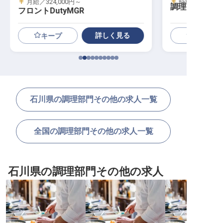
月給／324,000円～
時給／1,300円
調理補助スタ
フロントDutyMGR
詳しく見る
キープ
石川県の調理部門その他の求人一覧
全国の調理部門その他の求人一覧
石川県の調理部門その他の求人