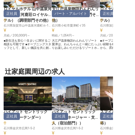
ロイヤルホテル 山中温泉河
大江戸温泉物語わんわんリ
ロイヤルホテル 山
正社員
パート・アルバイト
正社員
鹿荘（旧:河鹿荘ロイヤルホ
ゾート 粟津
（
調理部門その
鹿荘（旧:河鹿荘ロ
テル）
（
調理部門その他
）
他
）
テル）
（
石川県加賀市山中温泉河鹿町ホ-100
石川県小松市粟津町イ35
月給／200,000円～
時給／1,054円～
月給／200,000円～
■新生活も安心！住まいに関するご
大江戸温泉物語わんわんリゾート
■オープニングスタッフ
相談も可能です ■オープニングスタ
粟津は、わんちゃんと一緒にたっぷ
い経験を積めます ■月給20
ッフとして、新しい施設を共に創り
りお楽しみいただけるリゾートホテ
から、昇給・賞与で頑張り
ませんか ■月給200,000円〜
ルです。当ホテル内のキッチンにて
寮・住居の相談も可能、
250,000円、安定した収入で安心 ■
パート・アルバイトの調理補助スタ
ポートします ■車通勤O
ビュッフェやライブキッチンで、調
ッフを募集しています。時給は
完備で通勤も安心です ーー【お客
理の幅を広げられます ーー【お客
1,000円～スタート！昇給もありま
様の心に残るお料理を届
様の笑顔を創る、おもてなしの舞
す。ホテルのキッチンは難しいと思
なし】 お客様の旅の思い
台】 山中温泉の豊かな自然に囲ま
辻家庭園周辺の求人
うかもしれませんが、食材の盛り付
お料理を、あなたの手で
れた当施設で、お客様の心に残るお
けや、後片付け等、まずはカンタン
んか。 調理業務全般から
料理を提供しませんか。 オープニ
なことからスタート！マニュアル、
フェレストランでのライ
ングスタッフとして、ビュッフェレ
レシピも完備していますので、バイ
対応、メニュー提案まで
ストランでの調理やライブキッチン
トデビューでも大歓迎ですよ！※こ
務に携わることができま
でのパフォーマンス、新メニューの
の求人は※2024年7月18日時点の情
の方は優遇し、これまで
考案まで、あなたの創造性を存分に
報です。
存分に発揮できる環境です
発揮できる環境です。旬の食材を活
様の笑顔を直接感じられ
かし、お客様に感動をお届けするお
いのあるお仕事です。 ーー【安心
もてなしの心を大切に、共に最高の
して長く働ける環境とキ
食体験を追求していきましょう。
プ】 新しい施設で、オー
経験を活かし、新しい挑戦をしたい
スタッフとしてチームを
ハイアット セントリック
ハイアット セントリック
スマイルホテル金
方を心よりお待ちしております。
げていく喜びを味わえます
正社員
正社員
正社員
ーー【安心して長く働ける、成長を
保険完備はもちろん、退
金沢
（
バーテンダー
）
金沢
（
マネージャー・支配
前
（
支配人・副支
支える環境】 当施設では、スタッ
福利厚生倶楽部の利用な
人（宿泊部門）
）
将
）
フ一人ひとりが安心して長く働ける
て長く働ける制度が充実
環境を整えています。 月給200,000
も整っており、調理スタ
石川県金沢市広岡1-5-2
石川県金沢市広岡1-5-2
石川県金沢市広岡3-2-37
円から250,000円に加え、昇給・賞
のスキルアップやキャリ
与制度もございますので、日々の頑
ポートします。 寮・住居