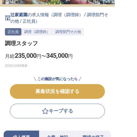
転職サポートに申し込む
無料
辻家庭園
の求人情報（
調理（調理師）
/
調理部門そ
の他
/
正社員
）
採用をお考えの企業様へ
正社員
調理（調理師）
調理部門その他
調理スタッフ
235,000
345,000
月給
円〜
円
この施設が気になったら
募集状況を確認する
キープする