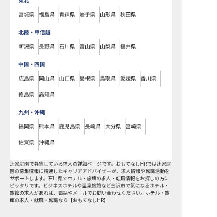
東北
宮城県
福島県
青森県
岩手県
山形県
秋田県
北陸・甲信越
新潟県
長野県
石川県
富山県
山梨県
福井県
中国・四国
広島県
岡山県
山口県
島根県
鳥取県
愛媛県
香川県
徳島県
高知県
九州・沖縄
福岡県
熊本県
鹿児島県
長崎県
大分県
宮崎県
佐賀県
沖縄県
辻家庭園で募集している求人の詳細ページです。おもてなしHRでは辻家庭
園の募集情報に精通したキャリアアドバイザーが、求人情報や転職活動を
サポートします。石川県でホテル・旅館の求人・転職情報をお探しの方に
ピッタリです。ビジネスホテルや温泉旅館など
金沢市
で気になるホテル・
旅館の求人があれば、電話やメールでお問い合わせください。ホテル・旅
館の求人・就職・転職なら【おもてなしHR】