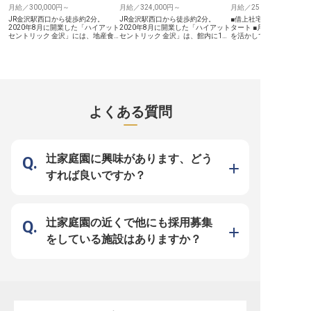
張りがしっかりと評価されます。ま
月給／300,000円～
月給／324,000円～
可能ですので、遠方から
月給／250,000円～
た、寮・住居に関するご相談も可能
お待ちしております。
JR金沢駅西口から徒歩約2分。
JR金沢駅西口から徒歩約2分。
■借上社宅制度で新生活
で、遠方からのご応募も安心です。
2020年8月に開業した「ハイアット
2020年8月に開業した「ハイアット
タート ■月給250,000
研修制度も充実しており、調理スキ
セントリック 金沢」には、地産食
セントリック 金沢」は、館内に100
を活かして活躍 ■金沢駅
ルだけでなく、マネジメント能力も
材を使うオールデイダイニング
点以上のアート作品を配し、金沢の
通勤便利な好立地で働く 
高められる機会が豊富にあります。
「FIVE–Grill&Lounge」と、ルーフ
伝統工芸や歴史とコンテンポラリー
賞与と充実の福利厚生で安定 
車通勤も可能で、日々の通勤も快適
トップバー「RoofTerrace Bar」が
なデザインを融合させた253室(ス
【お客様の心に残るおも
です。
あります。バーテンダー【アシスタ
イート7室を含む)のホテルです。
金沢の玄関口に位置する
ントマネージャー】は、この
【フロントの最前線に立ち、チーム
お客様に心温まるおもて
「RoofTerrace Bar」の運営を、マ
をまとめる】 フロントDutyMGR
しませんか。 フロント業
ネージャーのサポート役として支え
は、チェックイン・チェックアウト
上管理、人材育成まで、
るポジションです。 【バーの運営
などの接客対応にとどまらず、フロ
の幅広い業務に携わり、
よくある質問
を、マネジメントの視点で支える】
ントスタッフの勤務管理や指導、お
の思い出を彩る重要な役
カウンターでの接客・提供にとどま
客様からのご要望・お問い合わせへ
いただきます。 あなたの
らず、バーの運営が効率的に進むよ
の対応まで幅広く担うポジションで
スピタリティ精神を活か
うマネージャーを補佐し、スタッフ
す。ビジネス英語を活かし、国内外
一人ひとりに寄り添った
のマネジメントやトレーニングの提
から訪れるお客様との接点を担って
追求することで、深い感
供にも関わります。「FIVEラウン
いただきます。 【金沢の魅力を伝
お届けできるやりがいを
辻家庭園に興味があります、どう
ジ」での接客業務も担い、料飲部門
える舞台】 館内には金沢ゆかりの
す。 ーー【キャリアアップと働き
を幅広く経験できます。 【マネジ
アーティストによる作品が随所に配
やすい環境】 副支配人・
すれば良いですか？
メント経験を積みながら、飲食への
され、地産食材を使うオールデイダ
ャー候補として、あなた
関心を活かす】 バーテンダーとし
イニングやルーフトップバーも備え
キルを存分に発揮できる
ての実務経験に加え、マネジメント
るホテルです。フロントに立つ一員
社会保険完備はもちろん
経験を積みたい方に向いているポジ
として、金沢という土地の魅力をお
引制度や資格取得奨励制
ションです。お酒への興味・知識を
客様に伝える役割も担います。
なたの成長をサポートす
お持ちの方であれば、その関心を接
【働く環境のポイント】 ・時間外
が充実しています。 月9～
辻家庭園の近くで他にも採用募集
客に活かしていただけます。 【働
勤務はほぼ発生しない想定です ・
日や特別休暇、育児休暇
く環境のポイント】 ・従業員食堂
引っ越し補助10万円 ※2026年07月
で、プライベートも大切
をしている施設はありますか？
での昼食が無料 ・ホテル内フィッ
09日時点の情報です
長く安心して働ける職場で
トネスジムを無料で利用可能 ・3か
上社宅制度もございます
月勤務後、国内外のハイアットホテ
からのご応募も歓迎いた
ルに無料で宿泊できる制度あり
※2026年07月09日時点の情報です