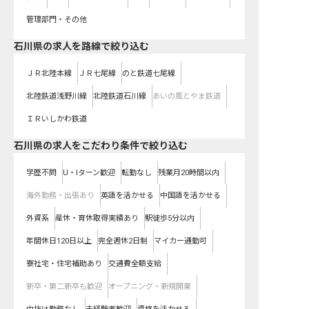
管理部門・その他
石川県
の求人を路線で絞り込む
ＪＲ北陸本線
ＪＲ七尾線
のと鉄道七尾線
北陸鉄道浅野川線
北陸鉄道石川線
あいの風とやま鉄道
ＩＲいしかわ鉄道
石川県の求人をこだわり条件で絞り込む
学歴不問
U・Iターン歓迎
転勤なし
残業月20時間以内
海外勤務・出張あり
英語を活かせる
中国語を活かせる
外資系
産休・育休取得実績あり
駅徒歩5分以内
年間休日120日以上
完全週休2日制
マイカー通勤可
寮社宅・住宅補助あり
交通費全額支給
新卒・第二新卒も歓迎
オープニング・新規開業