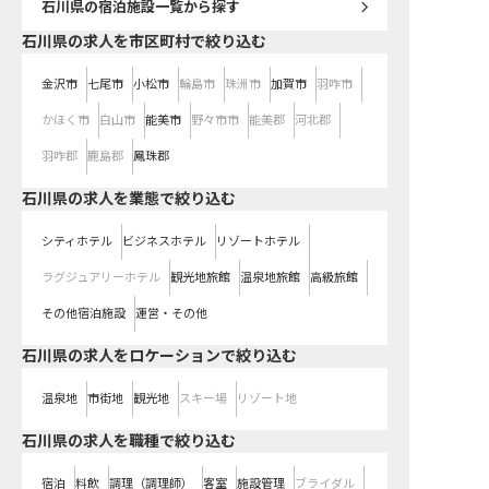
石川県
の宿泊施設一覧から探す
石川県の求人を市区町村で絞り込む
金沢市
七尾市
小松市
輪島市
珠洲市
加賀市
羽咋市
かほく市
白山市
能美市
野々市市
能美郡
河北郡
羽咋郡
鹿島郡
鳳珠郡
石川県の求人を業態で絞り込む
シティホテル
ビジネスホテル
リゾートホテル
ラグジュアリーホテル
観光地旅館
温泉地旅館
高級旅館
その他宿泊施設
運営・その他
石川県の求人をロケーションで絞り込む
温泉地
市街地
観光地
スキー場
リゾート地
石川県の求人を職種で絞り込む
宿泊
料飲
調理（調理師）
客室
施設管理
ブライダル