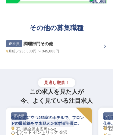
その他の募集職種
調理部門その他
正社員
月給／235,000円 〜 345,000円
見逃し厳禁！
この求人を見た人が
今、よく見ている注目求人
正社員
パート・アルバイ
金沢駅前に立つ253室のホテルで、フロン
おもてなしの心で
トの最前線をマネジメントする一員に。
マネージャー・支配人（宿泊部門）
仕事。未経験から
料亭旅館 金城樓
石川県金沢市広岡1-5-2
石川県金沢市橋場
ハイアット セントリック 金沢