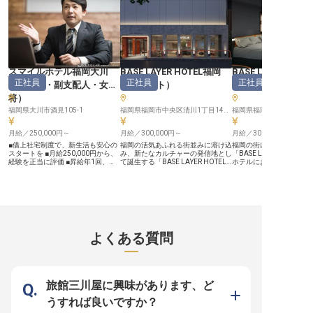
す。※この求人は2023年10月6日時
ます。※この求人は2023年4月25日
※2023年7月28日時点
点の情報です
時点の情報です
スマイルホテル福岡大川
BASE LAYER HOTEL福岡
BASE LAYER HOT
正社員
正社員
正社員
（
支配人・副支配人・女
（
フロント
）
（
宿泊予約
将
）
福岡県大川市酒見105-1
福岡県福岡市中央区清川1丁目14−15
月給／250,000円～
月給／300,000円～
月給／300,000円～
■借上社宅制度で、新生活も安心の
福岡の活気あふれる街並みに溶け込
福岡の街に新たな息吹を
スタートを ■月給250,000円から、
み、新たなカルチャーの発信地とし
「BASE LAYER HOTE
経験を正当に評価 ■昇給年1回、賞
て誕生する「BASE LAYER HOTEL
ホテルにおいて、お客様
与年2回で頑張りをしっかり還元 ■
福岡」。私たちは、単に宿泊場所を
れるホテルの“顔”となる
お客様の笑顔を創る、やりがいある
提供する場所ではなく、ホテルの枠
お電話やメールを通じて
マネジメント ーーお客様の心に残
を超えた感動とカルチャー体験をお
ひとりに真摯に向き合い
るおもてなしを追求する フロント
届けします。お客様がその街の温度
端々から相手の期待や不
業務だけでなく、売上管理や予約調
を感じ、新しい発見に出会うため
ってください。対面では
整、セールス業務まで幅広く携わ
の“基点”となること。マニュアル通
そ、より高度なコミュニ
り、お客様に最高の体験を提供する
りの定型的なサービスではなく、目
力と奥ゆかしい気配りが
ための中心的な役割を担います。地
の前のお客様がどのような体験を期
す。 ★“カルチャービジネスホテ
よくある質問
域に根ざした温かいおもてなしを大
待されているかを瞬時に察する。あ
ル”が、2026年春開業！
切にし、訪れるすべてのお客様にと
なたの魅力がそのままホテルの価値
ンしたばかりの施設！あ
って忘れられない思い出を創り出す
に繋がります。 ＼2026年4月オー
ホテルのマニュアルに！ 
ことを目指しています。あなたのホ
プンしたカルチャービジネスホテル
み。リフレッシュ時間も
スピタリティ精神が、お客様の笑顔
／ ■オープンしたばかりの施設のス
保 ・月給30万円以上！
に直結するやりがいを感じられるで
タッフとしてイチからホテルの未来
安定収入 ・全国に展開を
旅館三川屋に興味があります、ど
しょう。 ーー成長を支える環境と
を創る ■月給30万円以上の安定収
社。腰を据えて幅広いキ
キャリアアップの道 社会保険完備
入！ ■産休・育休も男女共に取得実
ける 業務の枠を超え、お客様の特
うすれば良いですか？
はもちろん、従業員割引制度や資格
績多数！長く働ける環境 ■グローバ
別な一日をプロデュース
取得奨励制度など、あなたの成長を
ル展開を目指す企業で、キャリアパ
事務は、お客様と直接関