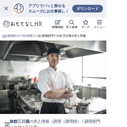
アプリでパッと探せる
ダウンロード
スムーズにお仕事探し！
ログイン
求人検索
転職相談
キープ
メニュー
求人・施設を探す
福岡県
大川市
旅館三川屋
調理部門その他/正社員の求人詳細
キープした求人
就職・転職 合同説明会
おもてなしHRについて
ご利用の流れ
よくある質問
ホテル・宿泊業界情報コラム
旅館三川屋
の求人情報（
調理（調理師）
/
調理部門