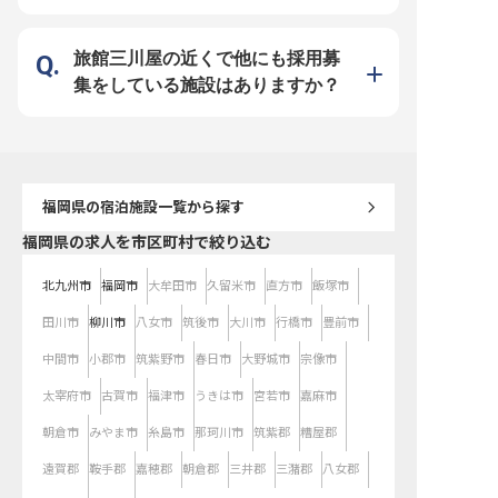
後押しする福利厚生が充実していま
スは無限大！ 「この街の、まだ知
少ないですが、ホテルの
す。これまでの経験を活かしなが
られていない魅力を伝えたい」。そ
右する重要なポジション
ら、マネージャー候補としてキャリ
んな熱意を持ち、洗練された言葉遣
な言葉遣いや、相手に安
アアップを目指せる環境です。借上
いや立ち居振る舞いを通じて、お客
る所作を磨きながら、ク
旅館三川屋の近くで他にも採用募
社宅制度も完備しており、安心して
様の期待を超える価値を提供したい
ブな視点で福岡らしい快
長く働き続けられるよう、会社全体
方を歓迎します。実質年間休日112
提案してください。実質年
集をしている施設はありますか？
でサポートいたします。
日、月給30万円以上という安定し
日、産休や育休取得実績
た基盤のもと、クリエイティブな視
クライフバランスを大切
点でホテルを創り上げる醍醐味を味
ら、プロとしての専門性
わえます。
る環境が整っています。
福岡県
の宿泊施設一覧から探す
福岡県の求人を市区町村で絞り込む
北九州市
福岡市
大牟田市
久留米市
直方市
飯塚市
田川市
柳川市
八女市
筑後市
大川市
行橋市
豊前市
中間市
小郡市
筑紫野市
春日市
大野城市
宗像市
太宰府市
古賀市
福津市
うきは市
宮若市
嘉麻市
朝倉市
みやま市
糸島市
那珂川市
筑紫郡
糟屋郡
遠賀郡
鞍手郡
嘉穂郡
朝倉郡
三井郡
三潴郡
八女郡