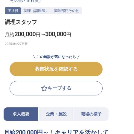
その他
/
正社員
）
転職サポートに申し込む
無料
正社員
調理（調理師）
調理部門その他
調理スタッフ
採用をお考えの企業様へ
200,000
300,000
月給
円〜
円
この施設が気になったら
募集状況を確認する
キープする
求人概要
企業・施設
職場の様子
月給200,000円～！キャリアを活かして