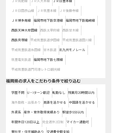
ＪＲ筑肥線
ＪＲ久大本線
ＪＲ日豊本線
ＪＲ日田彦山線
ＪＲ筑豊本線
ＪＲ後藤寺線
ＪＲ博多南線
福岡市地下鉄空港線
福岡市地下鉄箱崎線
西鉄天神大牟田線
西鉄太宰府線
西鉄甘木線
西鉄貝塚線
平成筑豊鉄道伊田線
平成筑豊鉄道田川線
平成筑豊鉄道糸田線
甘木鉄道
北九州モノレール
筑豊電気鉄道
福岡市地下鉄七隈線
平成筑豊鉄道門司港レトロ観光線
福岡県の求人をこだわり条件で絞り込む
学歴不問
U・Iターン歓迎
転勤なし
残業月20時間以内
海外勤務・出張あり
英語を活かせる
中国語を活かせる
外資系
産休・育休取得実績あり
駅徒歩5分以内
年間休日120日以上
完全週休2日制
マイカー通勤可
寮社宅・住宅補助あり
交通費全額支給