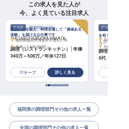
この求人を見た人が
今、よく見ている注目求人
正社員
調理部門その他
正社員
厨房の枠を超え、料理を通して「価値ある
九州の玄関口・博
体験」を届けるお仕事です
とぬくもりが生ま
オリエンタルホ
THE LIVELY FUKUOKA HAKATA
福岡県福岡市博多区中洲5-2-18
福岡県福岡市博
ョン
年俸／3,400,000円～
月給／180,00
調理（レストランキッチン）│年俸
調理スタッフ│
340万～500万／年休127日
0代・年収390
詳しく見る
キープ
福岡県の調理部門その他の求人一覧
全国の調理部門その他の求人一覧