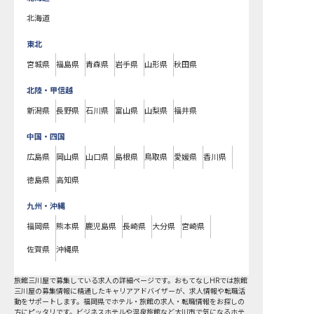
北海道
東北
宮城県
福島県
青森県
岩手県
山形県
秋田県
北陸・甲信越
新潟県
長野県
石川県
富山県
山梨県
福井県
中国・四国
広島県
岡山県
山口県
島根県
鳥取県
愛媛県
香川県
徳島県
高知県
九州・沖縄
福岡県
熊本県
鹿児島県
長崎県
大分県
宮崎県
佐賀県
沖縄県
旅館三川屋で募集している求人の詳細ページです。おもてなしHRでは旅館
三川屋の募集情報に精通したキャリアアドバイザーが、求人情報や転職活
動をサポートします。福岡県でホテル・旅館の求人・転職情報をお探しの
方にピッタリです。ビジネスホテルや温泉旅館など
大川市
で気になるホテ