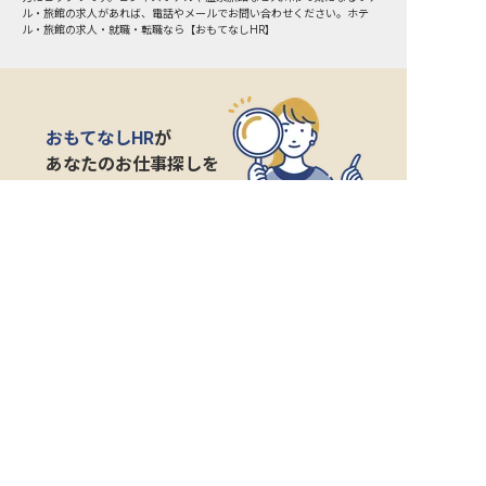
ル・旅館の求人があれば、電話やメールでお問い合わせください。ホテ
ル・旅館の求人・就職・転職なら【おもてなしHR】
おもてなしHR
が
あなたのお仕事探しを
お手伝いします！
サポート登録後の流れ
サポート

電話で

マッチする

企業と

内定

登録
ヒアリング
求人をご紹介
面接
入社
宿泊業界専任のキャリアアドバイザーがあなたの転
職活動を徹底サポート!
納得できる転職先をご提案いたします。
サポートに申込む
無料