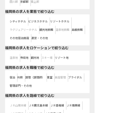
田川郡
京都郡
築上郡
福岡県の求人を業態で絞り込む
シティホテル
ビジネスホテル
リゾートホテル
ラグジュアリーホテル
観光地旅館
温泉地旅館
高級旅館
その他宿泊施設
運営・その他
福岡県の求人をロケーションで絞り込む
温泉地
市街地
観光地
スキー場
リゾート地
福岡県の求人を職種で絞り込む
宿泊
料飲
調理（調理師）
客室
施設管理
ブライダル
管理部門・その他
福岡県
の求人を路線で絞り込む
ＪＲ山陽本線
ＪＲ鹿児島本線
ＪＲ香椎線
ＪＲ篠栗線