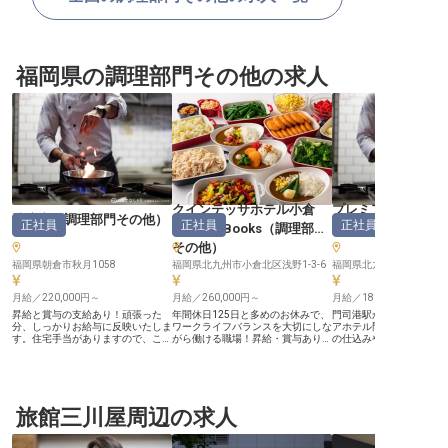
福岡県の調理部門その他の求人
クインテッサホテル小倉
プレミアホテル門
清流庵
（
調理部門その他
）
正社員
正社員
正社員
Comic&Books
（
調理部門
理部門その他
その他
）
福岡県朝倉市秋月1058
福岡県北九州市小倉北区浅野1-3-6
福岡県北九州市門司区港町9
月給／220,000円～
月給／260,000円～
月給／180,000円～
昇給と賞与の支給あり！頑張った
年間休日125日と多めのお休みで、
門司港駅から徒歩約1分
分、しっかりお給与に反映いたしま
ワークライフバランスを大切にしな
アホテル門司港」にて、
す。住宅手当がありますので、これ
がら働ける職場！昇給・賞与あり、
の仕込みや調理を担当す
から新生活をお考えの方も費用の心
月給は260,000円から支給しますの
スタッフを募集します。
配なく働ける職場。あなたには、当
で、モチベーション高くお仕事に取
ではの食材や郷土料理に
旅館の食事処にて料理人をお任せ。
り組めます。あなたには、新規オー
朝食でお客様を笑顔にし
上質な料理に触れられるため、着実
プンする当ホテルのオープニングス
い。和洋食の技法を習得
に調理スキルを磨ける環境です。清
タッフとして、レストランでの調理
中のお客様へ食を通して
流庵のお料理は、九州各地から厳選
旅館三川屋周辺の求人
業務をお任せいたします。未経験か
力を届けたい」という思
された食材をふんだんに使った本格
らの挑戦大歓迎！和食や中華、洋食
つ副総料理長のもと、調
会席料理。こだわりをちりばめた空
まで、さまざまな料理の経験が積め
磨ける環境です。105日
間で、驚きと感動を提供していま
るので、成長できる環境が整ってい
や昇給・賞与をご用意し