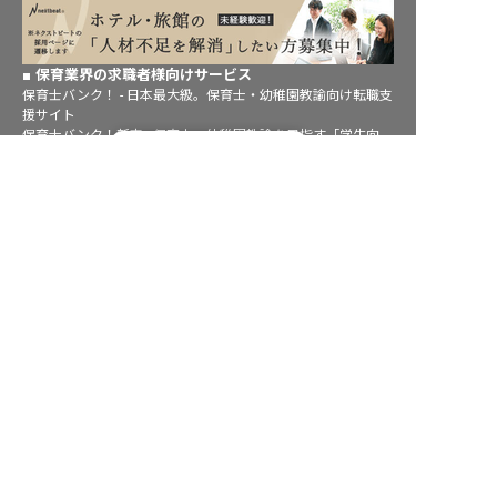
保育業界の求職者様向けサービス
保育士バンク！ - 日本最大級。保育士・幼稚園教諭向け転職支
援サイト
保育士バンク！新卒 - 保育士・幼稚園教諭を目指す「学生向
転職フルサポート実施中！
け」就職活動情報サイト
サポートに申し込む
法人様向けサービス
保育士バンク！コネクト - 保育施設向けの業務支援システム
保育士バンク！パレット - 保育施設専門の職員マネジメントツ
ール
保育士バンク！ウェブパック - 保育施設向けホームページ制作
保育士バンク！総研 - 保育園経営や保育の実務に活かせる有益
な情報発信サイト
育児者様向けサービス
KIDSNA STYLE - 「育てるを考える」子育て情報メディア
KIDSNAシッター - ベビーシッターサービス
KIDSNA園ナビ - 保育園・幼稚園検索
ホテル業界・飲食業界の求職者様向けサービス
おもてなしHR - 宿泊業界専門の就職・転職支援サービス
FURUMAU - 調理師専門の就職・転職支援サービス
Hospitality Careers - シンガポールの宿泊・飲食専門転職支援
サービス