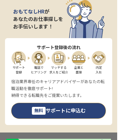
おもてなしHR
が
あなたのお仕事探しを
お手伝いします！
サポート登録後の流れ
サポート

電話で

マッチする

企業と

内定

登録
ヒアリング
求人をご紹介
面接
入社
宿泊業界専任のキャリアアドバイザーがあなたの転
職活動を徹底サポート!
納得できる転職先をご提案いたします。
サポートに申込む
無料