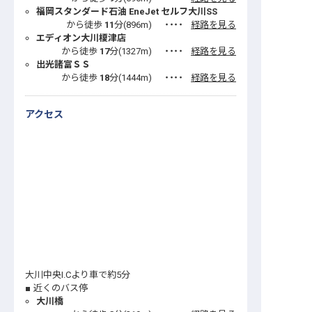
福岡スタンダード石油 EneJet セルフ大川SS
から徒歩
11
分(
896
m)
・・・・
経路を見る
エディオン大川榎津店
から徒歩
17
分(
1327
m)
・・・・
経路を見る
出光諸富ＳＳ
から徒歩
18
分(
1444
m)
・・・・
経路を見る
アクセス
大川中央I.Cより車で約5分
近くのバス停
大川橋