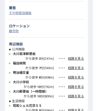
業態
その他宿泊施設
ロケーション
観光地
周辺施設
公共施設
大川若津郵便局
から徒歩
3
分(
241
m)
・・・・
経路を見る
福田病院
から徒歩
7
分(
543
m)
・・・・
経路を見る
明治橋交番
から徒歩
8
分(
608
m)
・・・・
経路を見る
大川小学校
から徒歩
10
分(
762
m)
・・・・
経路を見る
大川郵便局（一時閉鎖）
から徒歩
10
分(
800
m)
・・・・
経路を見る
生活施設
昭和シェル花宗ＳＳ
から徒歩
9
分(
696
m)
・・・・
経路を見る