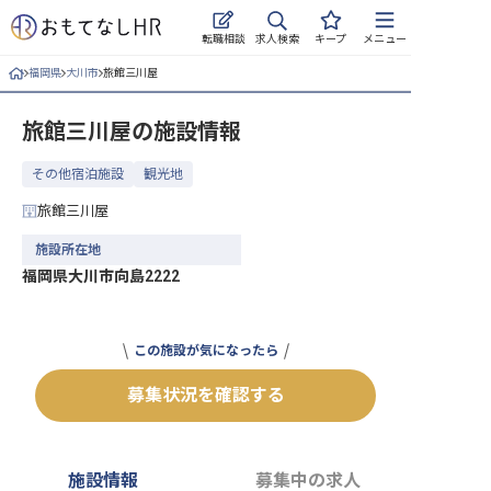
求人検索
転職相談
キープ
メニュー
福岡県
大川市
旅館三川屋
ログイン
旅館三川屋
の施設情報
求人・施設を探す
その他宿泊施設
観光地
キープした求人
旅館三川屋
就職・転職 合同説明会
施設所在地
福岡県大川市向島2222
おもてなしHRについて
ご利用の流れ
この施設が気になったら
よくある質問
募集状況を確認する
ホテル・宿泊業界情報コラム
施設情報
募集中の求人