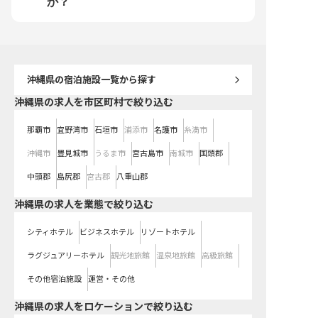
か？
援します。
沖縄県
の宿泊施設一覧から探す
沖縄県の求人を市区町村で絞り込む
那覇市
宜野湾市
石垣市
浦添市
名護市
糸満市
沖縄市
豊見城市
うるま市
宮古島市
南城市
国頭郡
中頭郡
島尻郡
宮古郡
八重山郡
沖縄県の求人を業態で絞り込む
シティホテル
ビジネスホテル
リゾートホテル
ラグジュアリーホテル
観光地旅館
温泉地旅館
高級旅館
その他宿泊施設
運営・その他
沖縄県の求人をロケーションで絞り込む