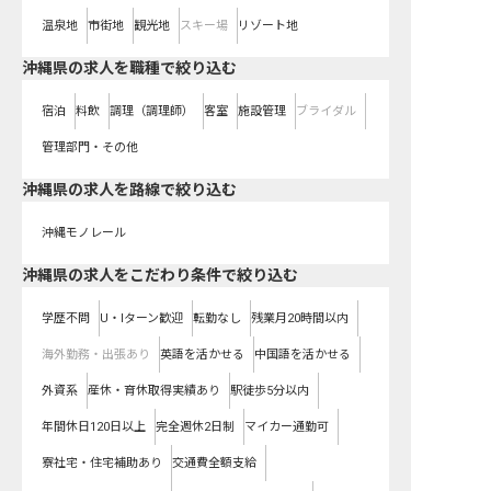
温泉地
市街地
観光地
スキー場
リゾート地
沖縄県の求人を職種で絞り込む
宿泊
料飲
調理（調理師）
客室
施設管理
ブライダル
管理部門・その他
沖縄県
の求人を路線で絞り込む
沖縄モノレール
沖縄県の求人をこだわり条件で絞り込む
学歴不問
U・Iターン歓迎
転勤なし
残業月20時間以内
海外勤務・出張あり
英語を活かせる
中国語を活かせる
外資系
産休・育休取得実績あり
駅徒歩5分以内
年間休日120日以上
完全週休2日制
マイカー通勤可
寮社宅・住宅補助あり
交通費全額支給