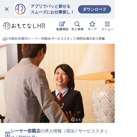
アプリでパッと探せる
ダウンロード
スムーズにお仕事探し！
ログイン
求人検索
転職相談
キープ
メニュー
求人・施設を探す
沖縄県
那覇市
シーサー那覇店
サービススタッフ/契約社員の求人詳細
キープした求人
就職・転職 合同説明会
おもてなしHRについて
ご利用の流れ
よくある質問
ホテル・宿泊業界情報コラム
シーサー那覇店
の求人情報（
宿泊
/
サービススタッ