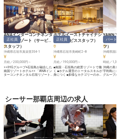
ANAインターコンチネンタ
ホテルイーストチャイナシ
YAWN YARD Kouri
正社員
正社員
パート・アルバイ
ル石垣リゾート
（
サービス
ー
（
サービススタッフ
）
Island
（
スタッフ
）
フ
）
沖縄県石垣市真栄里354-1
沖縄県石垣市美崎町2−8
月給／200,000円～
月給／190,000円～
時給／1,300円～
>>IHGグループ×石垣島が融合した
■南国・石垣島の絶景リゾートで働
沖縄の美しい海に囲われ
南国リゾートホテル<< 「ANAイン
く ■ホテル運営のトータルスキルが
宇利島にオープンした、
ターコンチネンタル石垣リゾート」
身につく ■多様なカテゴリーのホテ
グループが手掛ける当ホ
は、世界的ホスピタリティブラン
ル展開で成長！ ■福島・箱根・久米
勤のサービススタッフを
ド・IHGホテルズ&リゾーツの一員
島に社宅完備 ーー【南国リゾート
す。あなたには、お客様
として国内外のお客様をお迎えして
で心温まるおもてなしを届ける仕
合わせ対応や各種点検業
います。 国内初のクラブインター
事】 美しい石垣島の自然に囲まれ
供のための準備業務など
コンチネンタル棟を含む4棟を開業
た「ホテルイーストチャイナシー」
ます。未経験者の方、ホ
し、リゾート感あふれる客室バルコ
シーサー那覇店周辺の求人
で、お客様の大切な旅の思い出づく
味のある方も大歓迎です
ニーからはエメラルドグリーンに輝
りをお手伝いしませんか？チェック
時間をかけて根づいた文
くマエサトビーチを一望！ぜひ私た
インからチェックアウトまで、心を
敬意を払いながら、私た
ちと一緒に、特別な石垣島体験をお
込めたおもてなしでお客様をお迎え
新しいホテルを創ってい
届けしませんか？ ー♦快適な島Life
します。予約管理や接客、清掃など
か。※2024年6月4日時
が叶うIHGグループの好待遇♦ー ・
幅広い業務を通じて、ホスピタリテ
す。
年間休日120日 ・1食300円の社員
ィのプロフェッショナルとして成長
食堂 ・宿泊＆料飲施設の優待制度
できる環境です。南国の青い海と空
・単身寮（応相談 ※空きがあれ
を眺めながら、お客様と素敵な時間
ば） ・OJTトレーニングなど人材
を共有する喜びを一緒に感じましょ
育成に注力！研修制度が充実
う！ ーー【多彩なホテル展開で広
――――――――――――――――――――――――
がるキャリアパス】 The Court株式