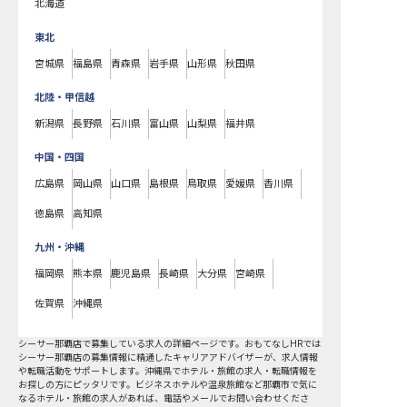
北海道
東北
宮城県
福島県
青森県
岩手県
山形県
秋田県
北陸・甲信越
新潟県
長野県
石川県
富山県
山梨県
福井県
中国・四国
広島県
岡山県
山口県
島根県
鳥取県
愛媛県
香川県
徳島県
高知県
九州・沖縄
福岡県
熊本県
鹿児島県
長崎県
大分県
宮崎県
佐賀県
沖縄県
シーサー那覇店で募集している求人の詳細ページです。おもてなしHRでは
シーサー那覇店の募集情報に精通したキャリアアドバイザーが、求人情報
や転職活動をサポートします。沖縄県でホテル・旅館の求人・転職情報を
お探しの方にピッタリです。ビジネスホテルや温泉旅館など
那覇市
で気に
なるホテル・旅館の求人があれば、電話やメールでお問い合わせくださ