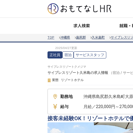
就職・
求人検索
TOP
沖縄県
島尻郡
久米島町
サイプレスリ
正社員
宿泊
サービススタッフ
サイプレスリゾートクメジマ
サイプレスリゾート久米島
の求人情報
（
宿泊
/
サー
業態
リゾートホテル
勤務地
沖縄県島尻郡久米島町大原8
給与
月給／220,000円～270,0
接客未経験OK！リゾートホテルで