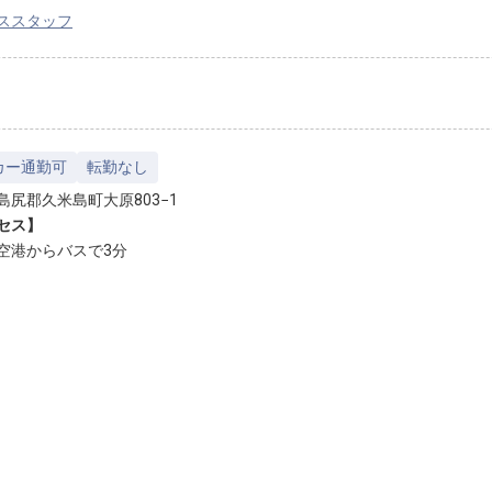
ススタッフ
カー通勤可
転勤なし
島尻郡久米島町大原803−1
セス】
空港からバスで3分