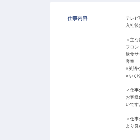
仕事内容
テレビ
入社後
＜主な
フロン
飲食サ
客室
※英語
※ゆく
＜仕事
お客様
いです
＜仕事
より良