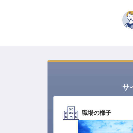
サ
職場の様子