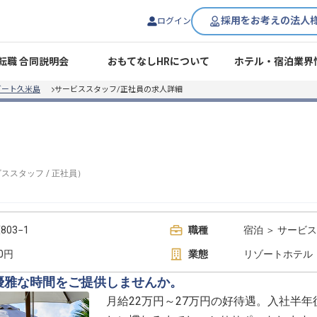
採用をお考えの法人
ログイン
転職 合同説明会
おもてなしHRについて
ホテル・宿泊業界
ゾート久米島
サービススタッフ/正社員の求人詳細
ビススタッフ
/
正社員
）
03−1
職種
宿泊 ＞ サービ
00円
業態
リゾートホテル
優雅な時間をご提供しませんか。
月給22万円～27万円の好待遇。入社半