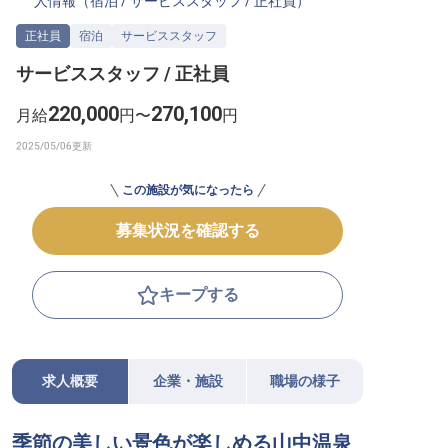
人情報（
宿泊
/
サービススタッフ
/
正社員
）
転職サポートに申し込む
無料
正社員
宿泊
サービススタッフ
サービススタッフ / 正社員
採用をお考えの企業様へ
220,000
270,100
月給
円〜
円
この施設が気になったら
募集状況を確認する
キープする
求人概要
企業・施設
職場の様子
季節の美しい景色が楽しめる山中温泉