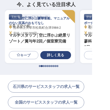
今、よく見ている注目求人
正社員
サービススタッフ
契約社員
岬の頂、空に浮かぶ豪華客船。マニュアル
蓼科高原・客室1
のない至高のおもてなし
ボーナスあり・4
天草 天空の船
トヨタ車体 蓼科
熊本県上天草市松島町合津5984-2
長野県茅野市北山4
月給／190,000円～
時給／1,160円
マルチスタッフ│空に浮かぶ絶景リ
マルチサービ
ゾート／賞与年2回／個室寮完備
蓼科高原／ト
2日～OK
詳しく見る
キープ
石川県のサービススタッフの求人一覧
全国のサービススタッフの求人一覧