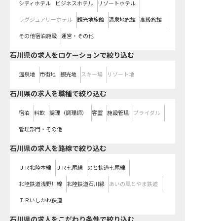
シティホテル
ビジネスホテル
リゾートホテル
ラグジュアリーホテル
観光地旅館
温泉地旅館
高級旅館
その他宿泊施設
運営・その他
石川県の求人をロケーションで絞り込む
温泉地
市街地
観光地
スキー場
リゾート地
石川県の求人を職種で絞り込む
宿泊
料飲
調理（調理師）
客室
施設管理
ブライダル
管理部門・その他
石川県
の求人を路線で絞り込む
ＪＲ北陸本線
ＪＲ七尾線
のと鉄道七尾線
北陸鉄道浅野川線
北陸鉄道石川線
あいの風とやま鉄道
ＩＲいしかわ鉄道
石川県の求人をこだわり条件で絞り込む