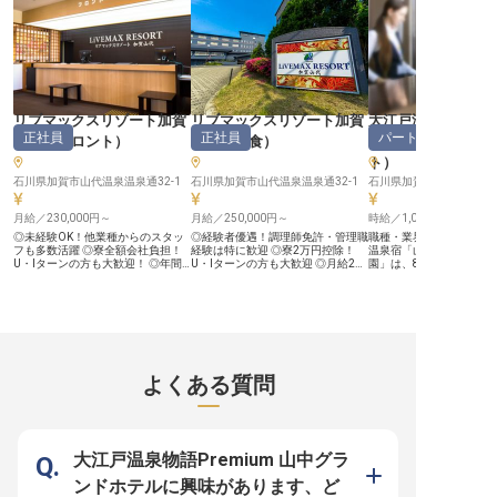
なたの温かいお気持ちを活かせる場
所がここにあります。落ち着いた雰
囲気の中で、日本の文化に触れなが
ら働ける喜びを感じてみませんか。
ーー【安心して長く働ける、温かい
職場環境】 「まだまだ働きたい」
「落ち着いた場所で長く続けたい」
という50代・60代の方が多数活躍
しています。お客様のご案内やお料
リブマックスリゾート加賀
リブマックスリゾート加賀
大江戸温泉物語Pre
理のご提供など、シンプルな業務か
正社員
正社員
パート・アルバイ
山代
（
フロント
）
山代
（
和食
）
よしのや依緑園
らスタートできるため、未経験の方
もご安心ください。女将や先輩スタ
ト
）
ッフが、着物の着付けから接客の基
本まで、一人ひとりに合わせて丁寧
石川県加賀市山代温泉温泉通32-1
石川県加賀市山代温泉温泉通32-1
石川県加賀市山中温泉南町4
に指導いたします。扶養内勤務やW
ワークも可能で、あなたのライフス
月給／230,000円～
月給／250,000円～
時給／1,054円～
タイルに合わせた柔軟な働き方が実
現できます。社員割引制度もあり、
◎未経験OK！他業種からのスタッ
◎経験者優遇！調理師免許・管理職
職種・業界未経験歓迎！
日々の生活も豊かになります。
フも多数活躍 ◎寮全額会社負担！
経験は特に歓迎 ◎寮2万円控除！
温泉宿「山中温泉 よし
※2025年12月08日時点の情報です
U・Iターンの方も大歓迎！ ◎年間
U・Iターンの方も大歓迎 ◎月給27
園」は、800年以上の深
休日120日！プライベートも充実で
万円～30万円。経験・スキルに応
があり、これまで数多く
きる ◎月給25万円～。安定企業で
じてご相談可 ◎年間休日105日。プ
愛されてきました。そん
将来も安心 ■長い歴史を誇る石川県
ライベートも確保できる働き方 ■北
当旅館の「顔」として活
の温泉地・山代温泉に位置する「リ
陸の名湯・山代温泉に位置する「リ
ロントスタッフを募集中
ブマックスリゾート加賀山代」。
ブマックスリゾート加賀山代」。
日～勤務OK・深夜勤務な
和とモダンを融合した空間で、加賀
和とモダンを融合した空間で、加賀
時間＆曜日相談可と働き
の伝統と自然を感じながらゆったり
の伝統と自然を感じながらゆったり
分！さらに、正社員登用
と時間が流れます。開放会溢れる露
と時間が流れます。今回募集する和
ため、ゆくゆくは腰を据
よくある質問
天風呂やプールはもちろん、2025
食調理スタッフは、北陸の四季折々
けることも。福利厚生も
年7月にオープンしたカプセルルー
の海の幸・山の幸を活かした会席・
境で働きませんか？※こ
ムや最新のカラオケルーム、豊富な
宴会料理を、ご宿泊のお客様にご提
2024年4月10日時点の
コミックを取りそろえたコミックス
供するポジション。調理補助として
カフェなど、トップクラウスの設備
のスタートから、本格的な調理、新
が整っています。 ■安定企業ならで
メニューの考案、仕入れ・コスト管
大江戸温泉物語Premium 山中グラ
は！働きやすさを追求したサポート
理、そして料理長候補までステップ
体制 1998年に不動産仲介から始
アップ可能。経験豊富な方は副料理
ンドホテルに興味があります、ど
め、今ではホテルやマンション、飲
長・料理長候補としてのご相談も可