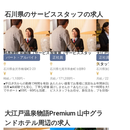
石川県のサービススタッフの求人
料亭旅館 金城樓
（
サービス
加賀屋
（
サービススタッ
大江戸温泉物語Pre
パート・アルバイト
正社員
正社員
スタッフ
）
フ
）
よしのや依緑園
スタッフ
石川県金沢市橋場町2-23
石川県七尾市和倉町ヨ部80
石川県加賀市山中温泉南
時給／1,100円～
月給／171,200円～
月給／220,000円～
■平日夕方からの勤務で時間を有効
あたたかい接客でお客様に笑顔をお
年間休日は107日！プラ
活用 ■未経験でも安心、丁寧な研修
届けしませんか？あなたには、サー
時間を大切にしながら、
でサポート ■50代・60代も活躍
ビススタッフをお任せ。新生活をお
プを目指せる環境です。
中、長く働ける環境 ■時給1,100
考えの方も安心の、社員寮を完備し
なく新生活をスタートで
円、安定した収入で安心 ーー【歴
ております。未経験の方も歓迎！あ
社員寮も完備！プライベ
史と伝統が息づくおもてなしの舞
なたのホスピタリティで旅館を盛り
が確保されているので、
台】 創業130年を超える老舗料亭
上げてください。加賀屋は明治39
休むことができます。経
で、お客様に心温まるひとときをお
年創業。名湯和倉の湯を備えた、老
せん。あなたのホスピタ
届けするお仕事です。日本の伝統美
大江戸温泉物語Premium 山中グラ
舗の温泉旅館です。お食事は、新鮮
テルを一から盛り上げて
と旬の味覚が織りなす空間で、お客
な海の幸をふんだんに使用し、長年
しのや依緑園は、鎌倉時代
様が心ゆくまで寛げるよう、細やか
継承されてきた伝統の味を提供。全
年以上の歴史があり、温
ンドホテル周辺の求人
な気配りとおもてなしの心でサポー
232客室を備えて、お客様をお迎え
に位置している旅館です。※
トしてください。特別な経験は問い
しています。※この求人は2023年7
9月26日時点の情報です
ません。お客様の笑顔のために、あ
月4日時点の情報です