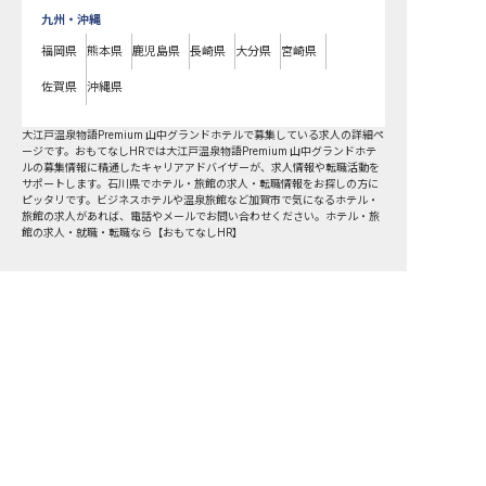
九州・沖縄
福岡県
熊本県
鹿児島県
長崎県
大分県
宮崎県
佐賀県
沖縄県
大江戸温泉物語Premium 山中グランドホテルで募集している求人の詳細ペ
ージです。おもてなしHRでは大江戸温泉物語Premium 山中グランドホテ
ルの募集情報に精通したキャリアアドバイザーが、求人情報や転職活動を
サポートします。石川県でホテル・旅館の求人・転職情報をお探しの方に
ピッタリです。ビジネスホテルや温泉旅館など
加賀市
で気になるホテル・
旅館の求人があれば、電話やメールでお問い合わせください。ホテル・旅
館の求人・就職・転職なら【おもてなしHR】
おもてなしHR
が
あなたのお仕事探しを
お手伝いします！
サポート登録後の流れ