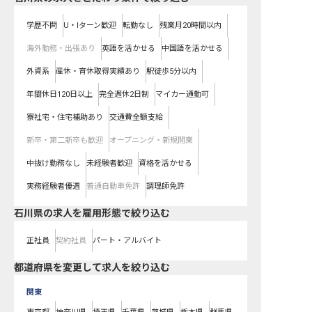
学歴不問
U・Iターン歓迎
転勤なし
残業月20時間以内
海外勤務・出張あり
英語を活かせる
中国語を活かせる
外資系
産休・育休取得実績あり
駅徒歩5分以内
年間休日120日以上
完全週休2日制
マイカー通勤可
寮社宅・住宅補助あり
交通費全額支給
新卒・第二新卒も歓迎
オープニング・新規開業
中抜け勤務なし
未経験者歓迎
資格を活かせる
実務経験者優遇
普通自動車免許
調理師免許
石川県の求人を雇用形態で絞り込む
正社員
契約社員
パート・アルバイト
都道府県を変更して求人を絞り込む
関東