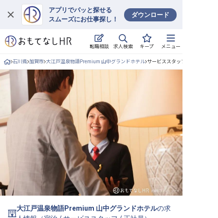
アプリでパッと探せる
ダウンロード
スムーズにお仕事探し！
ログイン
求人検索
転職相談
キープ
メニュー
求人・施設を探す
石川県
加賀市
大江戸温泉物語Premium 山中グランドホテル
サービススタッフ/正社員の求人
キープした求人
就職・転職 合同説明会
おもてなしHRについて
ご利用の流れ
よくある質問
ホテル・宿泊業界情報コラム
大江戸温泉物語Premium 山中グランドホテル
の求