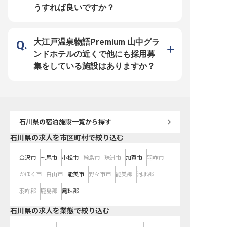
食と幅広く事業を展開している「株
能です。 ■安定企業ならでは！働き
うすれば良いですか？
式会社リブマックス」。安定基盤を
やすさを追求したサポート体制
もつ当社ならではの好待遇をご用意
1998年に不動産仲介から始め、今
しています。社員寮はなんと全額会
ではホテルやマンション、飲食と幅
社負担（水道・光熱費のみ自己負
広く事業を展開している「リブマッ
担）！年間休日は業界屈指の120日
クスグループ」。安定基盤をもつ当
のため、自分の時間を確保しつつ無
社ならではの好待遇をご用意してい
大江戸温泉物語Premium 山中グラ
理のない働き方を実現できます。幅
ます。社員寮は2万円控除（水道・
広いスキルを身に付けて、充実した
光熱費のみ自己負担）！過度な残業
ンドホテルの近くで他にも採用募
昇給・昇格・キャリアアップ制度で
を抑制する体制も力を入れているた
思う存分成長してください！
め、心にゆとりを持って料理と向き
集をしている施設はありますか？
合うことができます。幅広いスキル
を身に付けて、充実した昇給・昇
格・キャリアアップ制度で思う存分
成長してください！
石川県
の宿泊施設一覧から探す
石川県の求人を市区町村で絞り込む
金沢市
七尾市
小松市
輪島市
珠洲市
加賀市
羽咋市
かほく市
白山市
能美市
野々市市
能美郡
河北郡
羽咋郡
鹿島郡
鳳珠郡
石川県の求人を業態で絞り込む