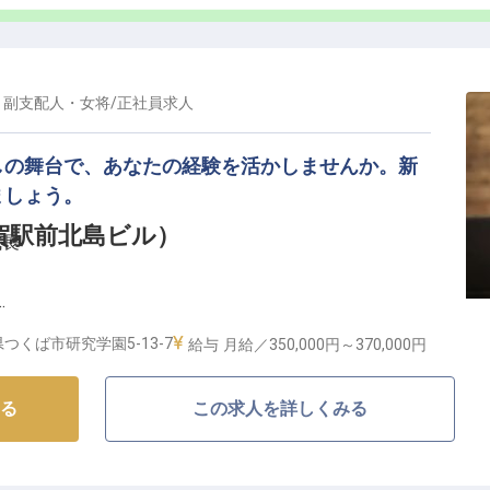
・副支配人・女将
/
正社員
求人
しの舞台で、あなたの経験を活かしませんか。新
ましょう。
賀駅前北島ビル）
成長
働ける
つくば市研究学園5-13-7
給与
月給／350,000円～
370,000円
るおもてなしの舞台】
る
この求人を詳しくみる
客様に安らぎと快適な時間を提供するホテルです。私た
の活力を育む空間づくりを大切にしています。
、細やかな気配りとおもてなしの心で、忘れられない滞