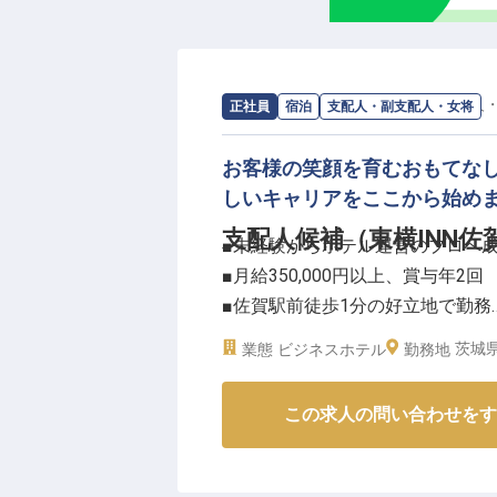
求人情報：
東横INN佐賀駅前
の
支配人
正社員
宿泊
支配人・副支配人・女将
お客様の笑顔を育むおもてな
しいキャリアをここから始め
支配人候補（東横INN佐
■未経験からホテル運営のプロへ
■月給350,000円以上、賞与年2回
■佐賀駅前徒歩1分の好立地で勤務
■充実の福利厚生で長く安心して
茨城県
業態
ビジネスホテル
勤務地
ーー【お客様の旅を彩る、心温ま
この求人の問い合わせをす
佐賀駅前という便利な立地で、お
ちは、旅の疲れを癒やし、明日へ
お客様一人ひとりの心に寄り添い