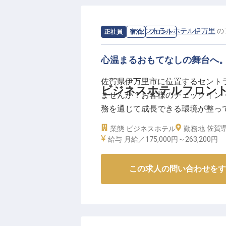
求人情報：
セントラルホテル伊万里
の
正社員
宿泊
フロント
心温まるおもてなしの舞台へ
佐賀県伊万里市に位置するセント
ビジネスホテルフロン
ませんか？お客様のチェックイン
務を通じて成長できる環境が整っていま
系と、正社員としての安定した雇
佐賀県
業態
ビジネスホテル
勤務地
り、毎日やりがいを感じられる職
給与
月給／175,000円～
263,200円
提供しませんか？※2024年08月0
この求人の問い合わせをす