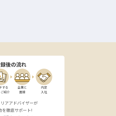
登録後の流れ
チする

企業と

内定

をご紹介
面接
入社
ャリアアドバイザーが
動を徹底サポート!