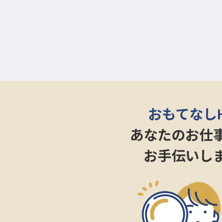
在を演出することが私たちの喜び
やりがいを感じながら、ホテル全
ーー【未経験から描く、支配人と
業界未経験の方も安心してスター
ッフの育成から施設の管理、売上
ます。
丁寧な研修と先輩スタッフのサポ
おもてなし
350,000円以上、年2回の賞
魅力です。週休2日制でプライベ
あなたのお仕
ませんか。あなたの成長を会社全
お手伝いし
※2025年12月11日時点の情報です