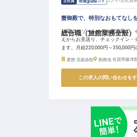
求人情報：
蟹御殿
の
フロント
/
正社員
正社員
宿泊
フロント
蟹御殿で、特別なおもてなし
16室のリゾートホテル蟹御殿で
総合職（旅館業務全般）
えからお見送り、チェックイン・
ます。月給220,000円～350,
ストに素晴らしい思い出を届けま
佐賀県藤津郡
業態
高級旅館
勤務地
※2025年04月17日時点の情報です
この求人の問い合わせをす