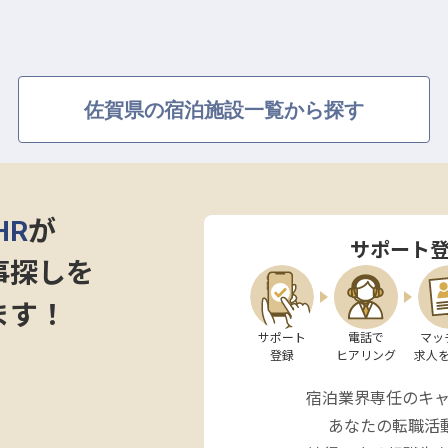
です。支配人候補として、お客様の笑顔を直接見られる
体のサービス品質向上に貢献してください。
してのキャリアパス】
佐賀県の宿泊施設一覧から探す
トできる環境が整っています。支配人候補として、スタ
分析まで、ホテル運営の幅広い業務に携わっていただき
ートで、着実にスキルアップできるでしょう。月給
HR
が
与に加え、社会保険完備や資格手当など、充実した福利厚生も
サポート
ートも大切にしながら、将来を見据えたキャリアを築き
事探しを
体で応援します。
ます！
サポート

電話で

マッ
登録
ヒアリング
求人
宿泊業界専任のキ
あなたの転職活