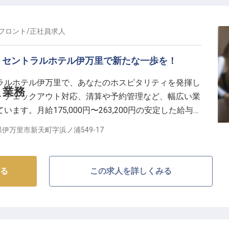
フロント
/
正社員
求人
。セントラルホテル伊万里で新たな一歩を！
ラルホテル伊万里で、あなたのホスピタリティを発揮し
ト業務
・チェックアウト対応、清算や予約管理など、幅広い業
す。月給175,000円〜263,200円の安定した給与体
用形態が魅力。心からのおもてなしでお客様の滞在を彩
伊万里市新天町字浜ノ浦549-17
場です。あなたの笑顔とサービスで、特別なひとときを
8日時点の情報です
る
この求人を詳しくみる