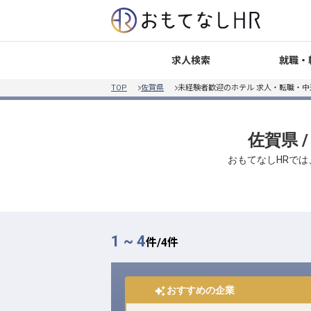
就職・
求人検索
TOP
佐賀県
未経験者歓迎のホテル 求人・転職・中
佐賀県 
おもてなしHRでは
1 ~ 4
件/
4
件
おすすめの企業