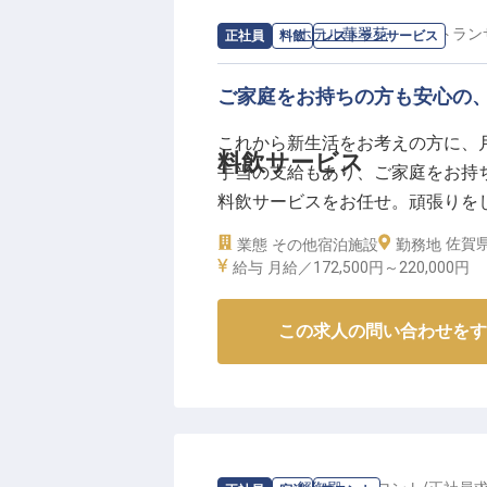
求人情報：
ホテル華翠苑
の
レストラン
正社員
料飲
レストランサービス
ご家庭をお持ちの方も安心の
これから新生活をお考えの方に、月
料飲サービス
手当の支給もあり、ご家庭をお持
料飲サービスをお任せ。頑張りを
は全62室。キッズスペースや子
佐賀
業態
その他宿泊施設
勤務地
を問わず滞在を楽しめるサービス
給与
月給／172,500円～
220,000円
人は2023年9月22日時点の情報で
この求人の問い合わせをす