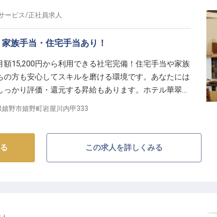
サービス
/
正社員
求人
、家族手当・住宅手当あり！
額15,200円から利用できる社宅完備！住宅手当や家族
ちの方も安心してスキルを磨ける環境です。あなたには
しっかり評価・還元する昇給もあります。ホテル華翠苑
どもグッズ、移動距離が短くバリアフリーの館内など世代
県嬉野市嬉野町岩屋川内甲333
を提供しています。ご応募お待ちしています！※この求
す
る
この求人を詳しくみる