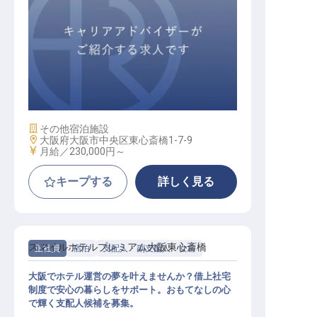
フロントスタッフ
施設業態
その他宿泊施設
勤務地
大阪府大阪市中央区東心斎橋1-7-9
給与
月給／230,000円～
キープする
詳しく見る
スマイルホテルプレミアム大阪東心斎橋
正社員
宿泊
支配人・副支配人・女将
大阪でホテル運営の夢を叶えませんか？借上社宅
制度で安心の暮らしをサポート。おもてなしの心
で輝く支配人候補を募集。