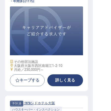
・年間休日117日
フロントスタッフ
施設業態
その他宿泊施設
勤務地
大阪府大阪市西区南堀江1-2-10
給与
月給／230,000円～
キープする
詳しく見る
センタラグランドホテル大阪
正社員
客室
ハウスキーパー・インスペクション