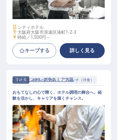
調理スタッフ（鉄板焼き）
施設業態
シティホテル
勤務地
大阪府大阪市浪速区湊町1-2-3
給与
時給／1,500円～
キープする
詳しく見る
ホテルモントレグラスミア大阪
正社員
調理（調理師）
フレンチ（洋食）
おもてなしの心で輝く、ホテル調理の舞台へ。経
験を活かし、キャリアを築くチャンス。