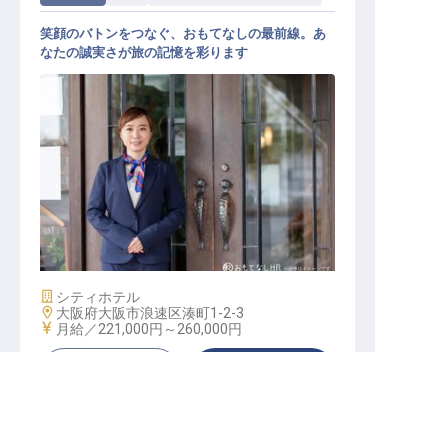
笑顔のバトンをつなぐ、おもてなしの最前線。あ
なたの誠実さが旅の記憶を彩ります
ベルスタッフ
施設業態
シティホテル
勤務地
大阪府大阪市浪速区湊町1-2-3
給与
月給／221,000円～
260,000円
キープする
詳しく見る
転職サポートに申し込む
無料