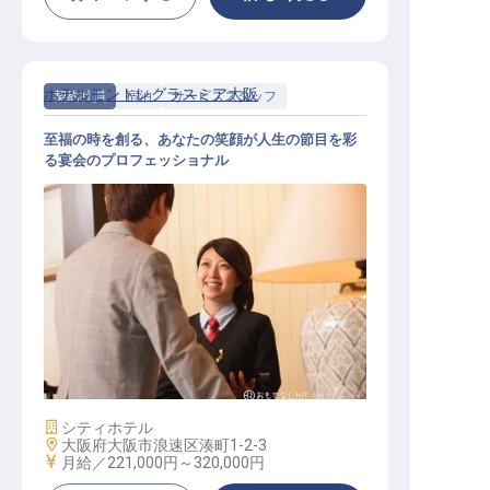
ホテルモントレグラスミア大阪
契約社員
宿泊
サービススタッフ
至福の時を創る、あなたの笑顔が人生の節目を彩
る宴会のプロフェッショナル
宴会サービススタッフ
施設業態
シティホテル
勤務地
大阪府大阪市浪速区湊町1-2-3
給与
月給／221,000円～
320,000円