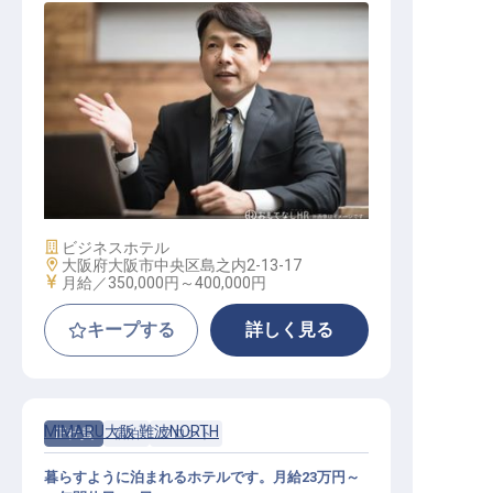
支配人候補
施設業態
ビジネスホテル
勤務地
大阪府大阪市中央区島之内2-13-17
給与
月給／350,000円～
400,000円
キープする
詳しく見る
MIMARU大阪 難波NORTH
正社員
宿泊
フロント
暮らすように泊まれるホテルです。月給23万円～