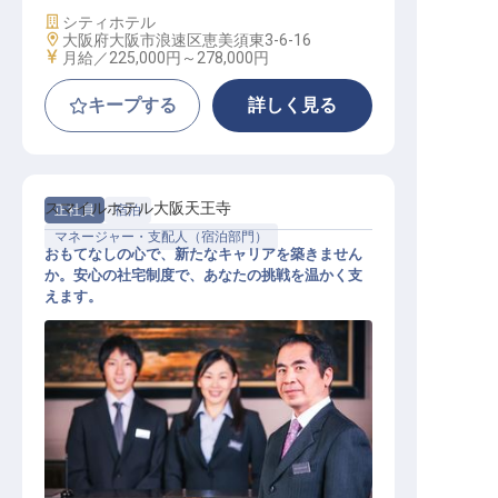
施設業態
シティホテル
勤務地
大阪府大阪市浪速区恵美須東3-6-16
給与
月給／225,000円～
278,000円
キープする
詳しく見る
スマイルホテル大阪天王寺
正社員
宿泊
マネージャー・支配人（宿泊部門）
おもてなしの心で、新たなキャリアを築きません
か。安心の社宅制度で、あなたの挑戦を温かく支
えます。
ホテル副支配人・マネージャー候補