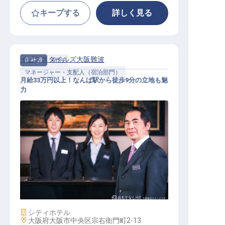
キープする
詳しく見る
イビススタイルズ大阪難波
正社員
宿泊
マネージャー・支配人（宿泊部門）
月給33万円以上！なんば駅から徒歩9分の立地も魅
力
フロントオフィスマネージャー
施設業態
シティホテル
勤務地
大阪府大阪市中央区宗右衛門町2-13