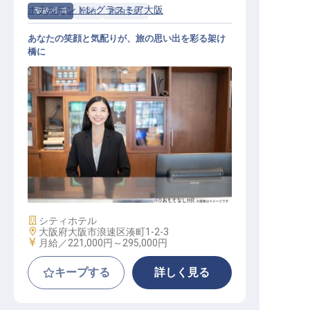
ホテルモントレグラスミア大阪
契約社員
宿泊
宿泊予約
あなたの笑顔と気配りが、旅の思い出を彩る架け
橋に
宿泊予約スタッフ
施設業態
シティホテル
勤務地
大阪府大阪市浪速区湊町1-2-3
給与
月給／221,000円～
295,000円
キープする
詳しく見る