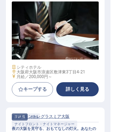
転職サポートに申し込む
無料
採用をお考えの企業様へ
レベニューマネジメント
施設業態
シティホテル
勤務地
大阪府大阪市浪速区敷津東3丁目4-21
給与
月給／200,000円～
キープする
詳しく見る
ホテルモントレグラスミア大阪
正社員
宿泊
ナイトフロント・ナイトマネージャー
夜の大阪を見守る、おもてなしの灯火。あなたの