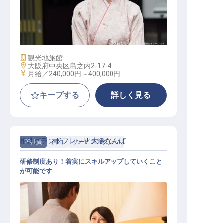
仲居
施設業態
観光地旅館
勤務地
大阪府中央区島之内2-17-4
給与
月給／240,000円～
400,000円
キープする
詳しく見る
相鉄グランドフレッサ 大阪なんば
正社員
宿泊
サービススタッフ
研修制度あり！着実にスキルアップしていくこと
が可能です