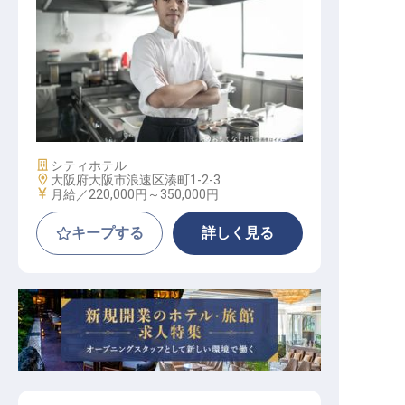
調理スタッフ（鉄板焼き）
施設業態
シティホテル
勤務地
大阪府大阪市浪速区湊町1-2-3
給与
月給／220,000円～
350,000円
キープする
詳しく見る