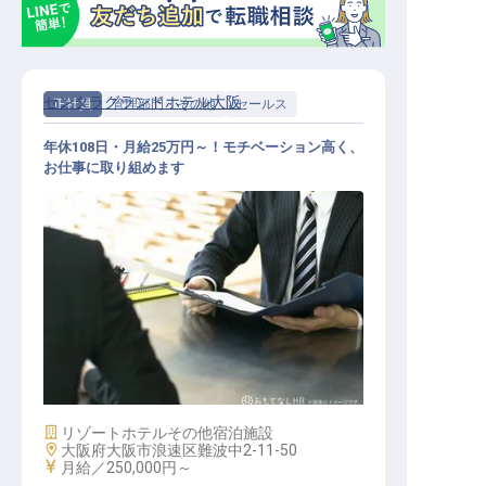
センタラグランドホテル大阪
正社員
管理部門・その他
セールス
年休108日・月給25万円～！モチベーション高く、
お仕事に取り組めます
法人セールス
施設業態
リゾートホテル
その他宿泊施設
勤務地
大阪府大阪市浪速区難波中2-11-50
給与
月給／250,000円～