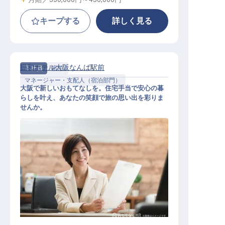
キープする
詳しく見る
日和ホテル大阪なんば駅前
正社員
宿泊
マネージャー・支配人（宿泊部門）
大阪で新しいおもてなしを。住宅手当で安心の暮
らしを叶え、あなたの笑顔で旅の思い出を彩りま
せんか。
宿泊予約MGR業務【日和ホテル大阪
なんば駅前】