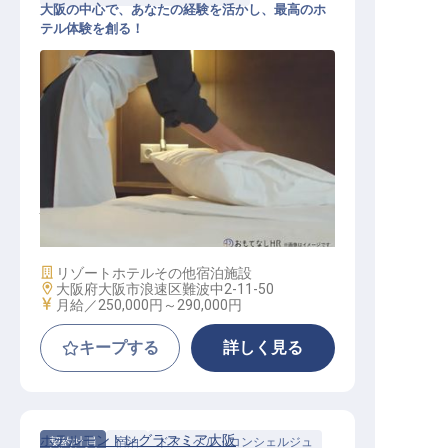
大阪の中心で、あなたの経験を活かし、最高のホ
テル体験を創る！
ハウスキーピングスーパーバイザー
施設業態
リゾートホテル
その他宿泊施設
勤務地
大阪府大阪市浪速区難波中2-11-50
給与
月給／250,000円～
290,000円
キープする
詳しく見る
ホテルモントレグラスミア大阪
契約社員
宿泊
ドア・ベル・コンシェルジュ