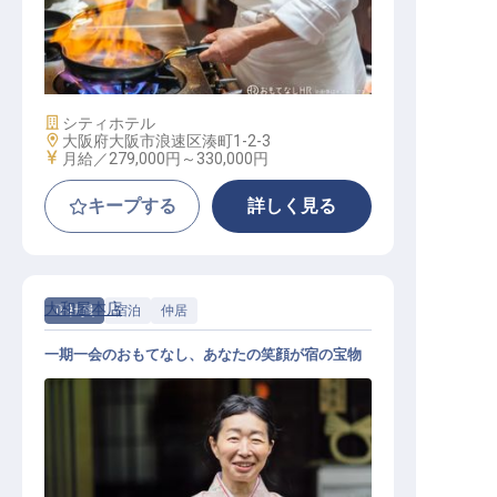
調理スタッフ
施設業態
シティホテル
勤務地
大阪府大阪市浪速区湊町1-2-3
給与
月給／279,000円～
330,000円
キープする
詳しく見る
大和屋本店
正社員
宿泊
仲居
一期一会のおもてなし、あなたの笑顔が宿の宝物