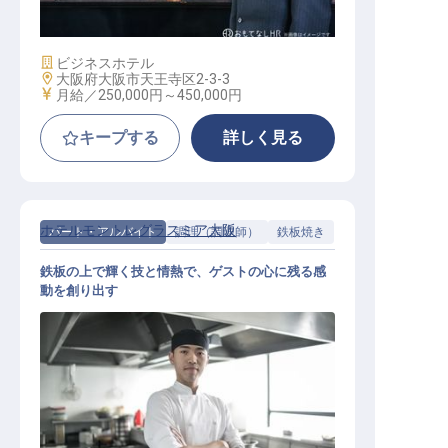
施設業態
ビジネスホテル
勤務地
大阪府大阪市天王寺区2-3-3
給与
月給／250,000円～
450,000円
キープする
詳しく見る
ホテルモントレグラスミア大阪
パート・アルバイト
調理（調理師）
鉄板焼き
鉄板の上で輝く技と情熱で、ゲストの心に残る感
動を創り出す