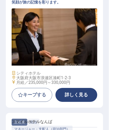
笑顔が旅の記憶を彩ります。
フロントナイトスタッフ
施設業態
シティホテル
勤務地
大阪府大阪市浪速区湊町1-2-3
給与
月給／235,000円～
330,000円
キープする
詳しく見る
スマイルホテルなんば
正社員
宿泊
マネージャー・支配人（宿泊部門）