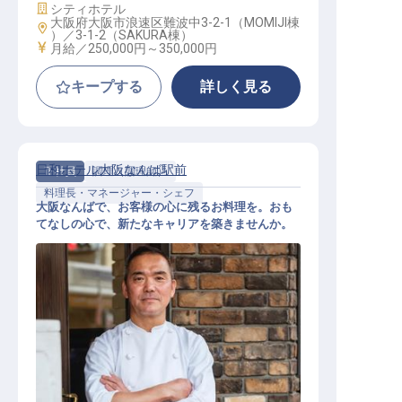
施設業態
シティホテル
大阪府大阪市浪速区難波中3-2-1（MOMIJI棟
勤務地
）／3-1-2（SAKURA棟）
給与
月給／250,000円～
350,000円
キープする
詳しく見る
日和ホテル大阪なんば駅前
正社員
調理（調理師）
料理長・マネージャー・シェフ
大阪なんばで、お客様の心に残るお料理を。おも
てなしの心で、新たなキャリアを築きませんか。
料理人マネージャー候補