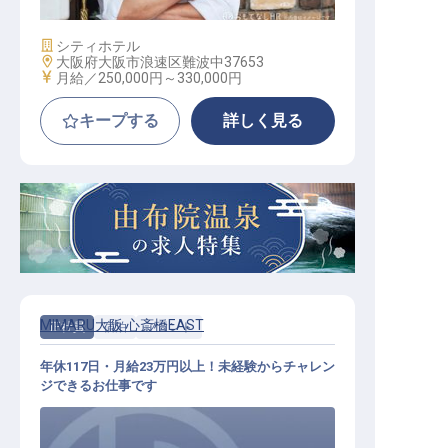
施設業態
シティホテル
勤務地
大阪府大阪市浪速区難波中37653
給与
月給／250,000円～
330,000円
キープする
詳しく見る
MIMARU大阪 心斎橋EAST
正社員
宿泊
フロント
年休117日・月給23万円以上！未経験からチャレン
ジできるお仕事です