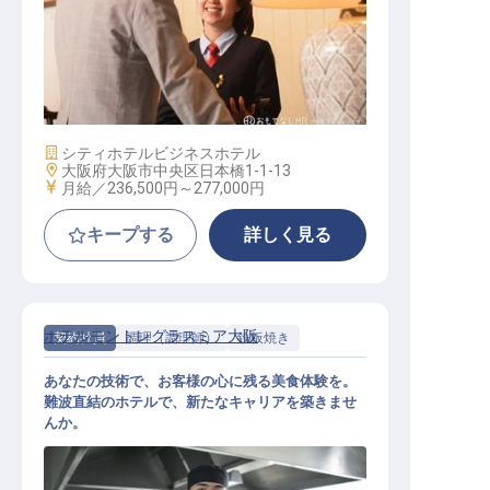
総合職（ホテル運営業務）
施設業態
シティホテル
ビジネスホテル
勤務地
大阪府大阪市中央区日本橋1-1-13
給与
月給／236,500円～
277,000円
キープする
詳しく見る
ホテルモントレグラスミア大阪
契約社員
調理（調理師）
鉄板焼き
あなたの技術で、お客様の心に残る美食体験を。
難波直結のホテルで、新たなキャリアを築きませ
んか。