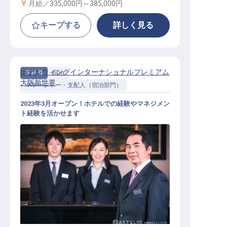
給与
月給／335,000円～
385,000円
キープする
詳しく見る
ホテルウィングインターナショナルプレミアム
正社員
宿泊
大阪新世界
マネージャー・支配人（宿泊部門）
2023年3月オープン！ホテルでの経験やマネジメン
ト経験を活かせます
宿泊部門マネージャー