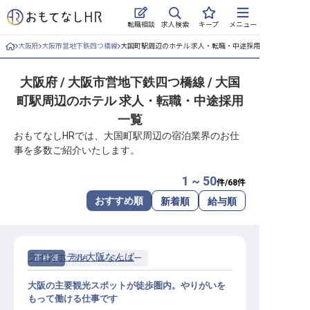
求人検索
転職相談
キープ
メニュー
大阪府
大阪市営地下鉄四つ橋線
大国町駅周辺のホテル 求人・転職・中途採用一覧
ログイン
大阪府 / 大阪市営地下鉄四つ橋線 / 大国
求人・施設を探す
町駅周辺のホテル 求人・転職・中途採用
キープした求人
一覧
おもてなしHRでは、大国町駅周辺の宿泊業界のお仕
就職・転職 合同説明会
事を多数ご紹介いたします。
おもてなしHRについて
1 ~ 50
件/
68
件
おすすめ順
新着順
給与順
ご利用の流れ
よくある質問
ライズホテル大阪なんば
正社員
宿泊
レベニュー
ホテル・宿泊業界情報コラム
大阪の主要観光スポットが徒歩圏内。やりがいを
もって働ける仕事です