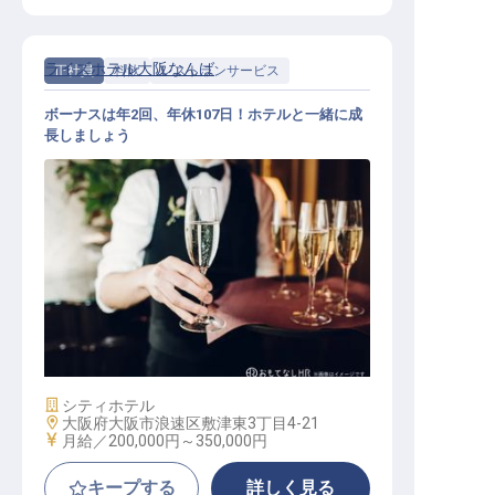
ライズホテル大阪なんば
正社員
料飲
レストランサービス
ボーナスは年2回、年休107日！ホテルと一緒に成
長しましょう
レストランサービス
施設業態
シティホテル
勤務地
大阪府大阪市浪速区敷津東3丁目4-21
給与
月給／200,000円～
350,000円
キープする
詳しく見る