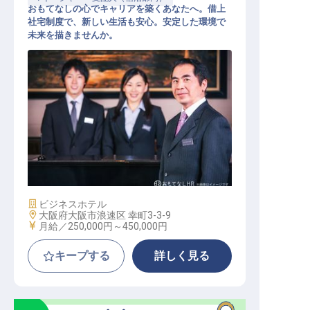
おもてなしの心でキャリアを築くあなたへ。借上
社宅制度で、新しい生活も安心。安定した環境で
未来を描きませんか。
ホテル副支配人・マネージャー候補
施設業態
ビジネスホテル
勤務地
大阪府大阪市浪速区 幸町3-3-9
給与
月給／250,000円～
450,000円
キープする
詳しく見る