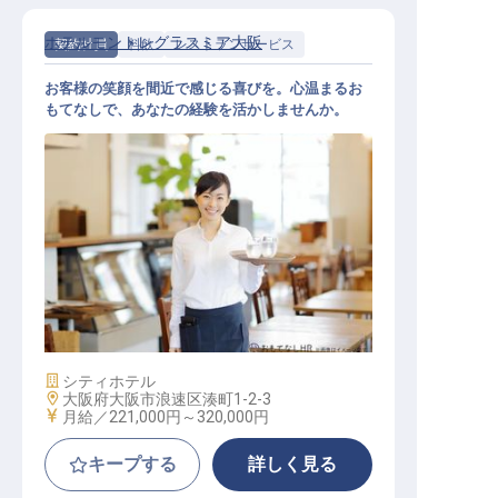
ホテルモントレグラスミア大阪
契約社員
料飲
レストランサービス
お客様の笑顔を間近で感じる喜びを。心温まるお
もてなしで、あなたの経験を活かしませんか。
レストランサービススタッフ
施設業態
シティホテル
勤務地
大阪府大阪市浪速区湊町1-2-3
給与
月給／221,000円～
320,000円
キープする
詳しく見る