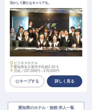
活かして新たなキャリアを。
宿泊部門リーダー（伏見駅徒歩4分
／住宅補助有／年休105日）
施設業態
ビジネスホテル
勤務地
愛知県名古屋市中区錦2-20-5
給与
月給／231,000円～
270,000円
キープする
詳しく見る
愛知県のホテル・旅館 求人一覧