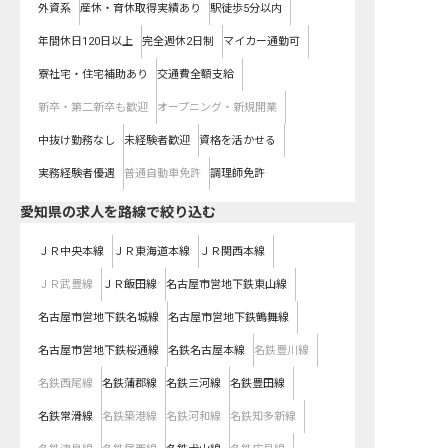
外資系
産休・育休取得実績あり
駅徒歩5分以内
年間休日120日以上
完全週休2日制
マイカー通勤可
寮社宅・住宅補助あり
交通費全額支給
新卒・第二新卒も歓迎
オープニング・新規開業
中抜け勤務なし
未経験者歓迎
資格を活かせる
実務経験者優遇
普通自動車免許
調理師免許
愛知県
の求人を路線で絞り込む
ＪＲ中央本線
ＪＲ東海道本線
ＪＲ関西本線
ＪＲ武豊線
ＪＲ飯田線
名古屋市営地下鉄東山線
名古屋市営地下鉄名城線
名古屋市営地下鉄鶴舞線
名古屋市営地下鉄桜通線
名鉄名古屋本線
名鉄豊川線
名鉄西尾線
名鉄蒲郡線
名鉄三河線
名鉄豊田線
名鉄常滑線
名鉄築港線
名鉄河和線
名鉄知多新線