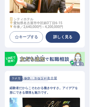
～35万円／夏・冬連休有）
施設業態
シティホテル
勤務地
愛知県名古屋市中区錦3丁目6-15
給与
年俸／2,640,000円～
4,200,000円
キープする
詳しく見る
ホテル シルク・トゥリー名古屋
正社員
宿泊
フロント
経験者だからこそわかる働きやすさ。アイデアを
形にできる環境も魅力です。