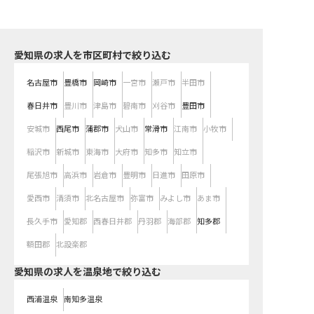
愛知県の求人を市区町村で絞り込む
名古屋市
豊橋市
岡崎市
一宮市
瀬戸市
半田市
春日井市
豊川市
津島市
碧南市
刈谷市
豊田市
安城市
西尾市
蒲郡市
犬山市
常滑市
江南市
小牧市
稲沢市
新城市
東海市
大府市
知多市
知立市
尾張旭市
高浜市
岩倉市
豊明市
日進市
田原市
愛西市
清須市
北名古屋市
弥富市
みよし市
あま市
長久手市
愛知郡
西春日井郡
丹羽郡
海部郡
知多郡
額田郡
北設楽郡
愛知県の求人を温泉地で絞り込む
西浦温泉
南知多温泉