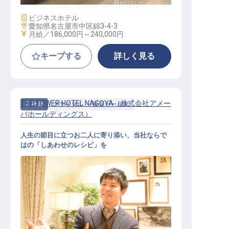
施設業態
ビジネスホテル
勤務地
愛知県名古屋市中区錦3-4-3
給与
月給／186,000円～
240,000円
キープする
詳しく見る
THE TOWER HOTEL NAGOYA（株式会社アメー
正社員
ブライダル
新規セールス
バホールディングス）
人生の節目に立つお二人に寄り添い、当社ならで
はの「しあわせのレシピ」を
婚礼新規営業（年休118日／月額23