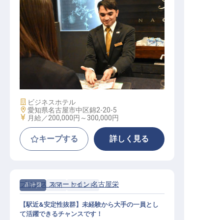
ナイトフロントスタッフ（伏見駅徒
歩4分／住宅補助有／年休105日）
施設業態
ビジネスホテル
勤務地
愛知県名古屋市中区錦2-20-5
給与
月給／200,000円～
300,000円
キープする
詳しく見る
プリンス スマートイン 名古屋栄
正社員
宿泊
フロント
【駅近&安定性抜群】未経験から大手の一員とし
て活躍できるチャンスです！