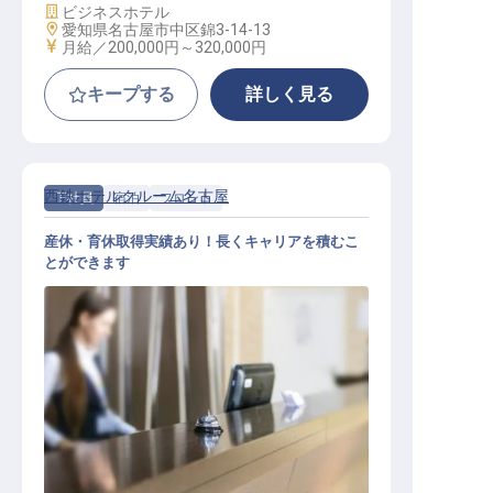
施設業態
ビジネスホテル
勤務地
愛知県名古屋市中区錦3-14-13
給与
月給／200,000円～
320,000円
キープする
詳しく見る
西鉄ホテルクルーム名古屋
正社員
宿泊
フロント
産休・育休取得実績あり！長くキャリアを積むこ
とができます
フロント