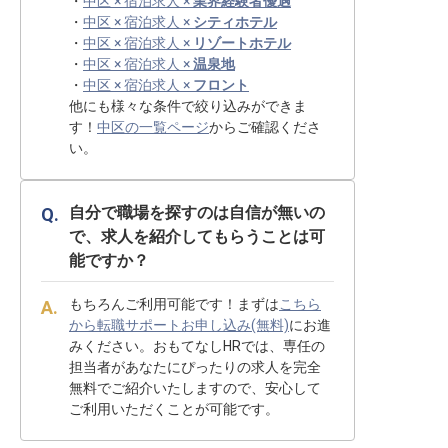
・
中区 × 宿泊求人 ×
業界経験者優遇
・
中区 × 宿泊求人 ×
シティホテル
・
中区 × 宿泊求人 ×
リゾートホテル
・
中区 × 宿泊求人 ×
温泉地
・
中区 × 宿泊求人 ×
フロント
他にも様々な条件で絞り込みができま
す！
中区の一覧ページ
からご確認くださ
い。
自分で職場を探すのは自信が無いの
で、求人を紹介してもらうことは可
能ですか？
もちろんご利用可能です！まずは
こちら
から転職サポートお申し込み(無料)
にお進
みください。おもてなしHRでは、専任の
担当者があなたにぴったりの求人を完全
無料でご紹介いたしますので、安心して
ご利用いただくことが可能です。