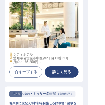
フロント│駅徒歩5分以内／月8～9休
み／賞与年2回／手当・福利厚生充
実
施設業態
シティホテル
勤務地
愛知県名古屋市中区錦2丁目11番32号
給与
月給／185,250円～
キープする
詳しく見る
ホテル シルク・トゥリー名古屋
正社員
宿泊
リーダー・チーフ（宿泊部門）
将来的に支配人や幹部も目指せる好環境！経験を