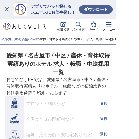
アプリでパッと探せる
ダウンロード
スムーズにお仕事探し！
ログイン
求人検索
転職相談
キープ
メニュー
求人・施設を探す
愛知県
名古屋市
中区
産休・育休取得実績ありのホテル 求人・転職・中途採用一覧
キープした求人
愛知県 / 名古屋市 / 中区 / 産休・育休取得
実績ありのホテル 求人・転職・中途採用
就職・転職 合同説明会
一覧
おもてなしHRでは、愛知県 / 名古屋市 / 中区 / 産休・
おもてなしHRについて
育休取得実績ありのホテル・旅館などの宿泊業界の
お仕事を多数ご紹介いたします。
ご利用の流れ
フロント・料飲など
選択
職種
よくある質問
全国または市区町村など
選択
勤務地
ホテル・宿泊業界情報コラム
給与・雇用形態・寮社宅あり など
選択
こだわり