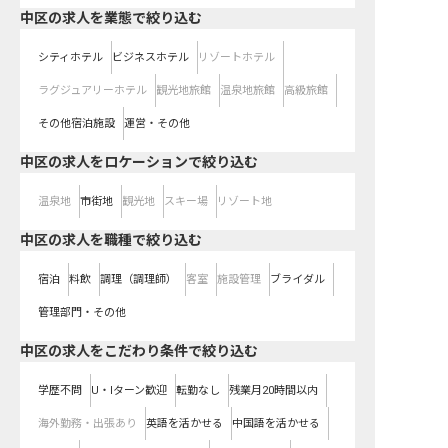
中区の求人を業態で絞り込む
シティホテル
ビジネスホテル
リゾートホテル
ラグジュアリーホテル
観光地旅館
温泉地旅館
高級旅館
その他宿泊施設
運営・その他
中区の求人をロケーションで絞り込む
温泉地
市街地
観光地
スキー場
リゾート地
中区の求人を職種で絞り込む
宿泊
料飲
調理（調理師）
客室
施設管理
ブライダル
管理部門・その他
中区の求人をこだわり条件で絞り込む
学歴不問
U・Iターン歓迎
転勤なし
残業月20時間以内
海外勤務・出張あり
英語を活かせる
中国語を活かせる