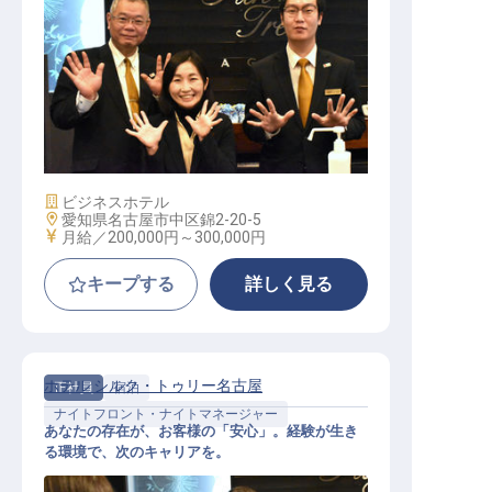
フロントスタッフ（伏見駅徒歩4分
／住宅補助有／年休105日）
施設業態
ビジネスホテル
勤務地
愛知県名古屋市中区錦2-20-5
給与
月給／200,000円～
300,000円
キープする
詳しく見る
ホテル シルク・トゥリー名古屋
正社員
宿泊
ナイトフロント・ナイトマネージャー
あなたの存在が、お客様の「安心」。経験が生き
る環境で、次のキャリアを。