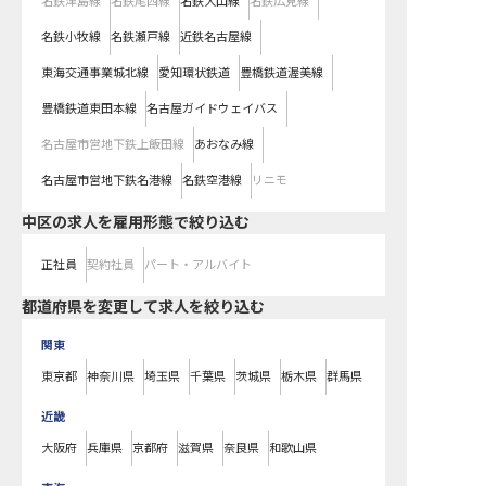
名鉄津島線
名鉄尾西線
名鉄犬山線
名鉄広見線
名鉄小牧線
名鉄瀬戸線
近鉄名古屋線
東海交通事業城北線
愛知環状鉄道
豊橋鉄道渥美線
豊橋鉄道東田本線
名古屋ガイドウェイバス
名古屋市営地下鉄上飯田線
あおなみ線
名古屋市営地下鉄名港線
名鉄空港線
リニモ
中区の求人を雇用形態で絞り込む
正社員
契約社員
パート・アルバイト
都道府県を変更して求人を絞り込む
関東
東京都
神奈川県
埼玉県
千葉県
茨城県
栃木県
群馬県
近畿
大阪府
兵庫県
京都府
滋賀県
奈良県
和歌山県