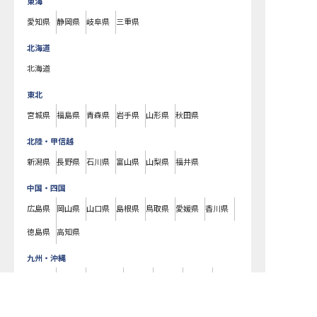
東海
愛知県
静岡県
岐阜県
三重県
北海道
北海道
東北
宮城県
福島県
青森県
岩手県
山形県
秋田県
北陸・甲信越
新潟県
長野県
石川県
富山県
山梨県
福井県
中国・四国
広島県
岡山県
山口県
島根県
鳥取県
愛媛県
香川県
徳島県
高知県
九州・沖縄
福岡県
熊本県
鹿児島県
長崎県
大分県
宮崎県
中区の求人を紹介してもらう
佐賀県
沖縄県