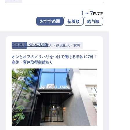
転職サポートに申し込む
無料
1 ~ 7
件/
7
件
おすすめ順
新着順
給与順
採用をお考えの企業様へ
ベッセルイン栄駅前
正社員
宿泊
支配人・副支配人・女将
オンとオフのメリハリをつけて働ける年休107日！
産休・育休取得実績あり
支配人・副支配人候補